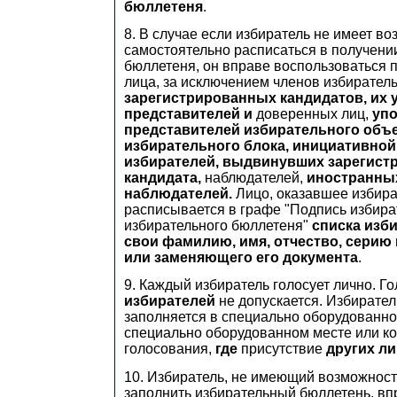
бюллетеня
.
8. В случае если избиратель не имеет в
самостоятельно расписаться в получени
бюллетеня, он вправе воспользоваться 
лица, за исключением членов избирател
зарегистрированных кандидатов, их
представителей и
доверенных лиц,
уп
представителей избирательного объ
избирательного блока, инициативной
избирателей, выдвинувших зарегист
кандидата,
наблюдателей,
иностранных
наблюдателей.
Лицо, оказавшее избир
расписывается в графе "Подпись избира
избирательного бюллетеня"
списка изб
свои фамилию, имя, отчество, серию
или заменяющего его документа
.
9. Каждый избиратель голосует лично. Го
избирателей
не допускается. Избирате
заполняется в специально оборудованно
специально оборудованном месте или ко
голосования,
где
присутствие
других л
10. Избиратель, не имеющий возможност
заполнить избирательный бюллетень, вп