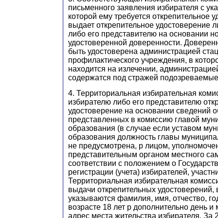
письменного заявления избирателя с ук
которой ему требуется открепительное у
выдает открепительное удостоверение л
либо его представителю на основании н
удостоверенной доверенности. Доверенн
быть удостоверена администрацией стац
профилактического учреждения, в котор
находится на излечении, администрацие
содержатся под стражей подозреваемые
4. Территориальная избирательная коми
избирателю либо его представителю отк
удостоверение на основании сведений о
представленных в комиссию главой мун
образования (в случае если уставом му
образования должность главы муниципа
не предусмотрена, р лицом, уполномоче
представительным органом местного са
соответствии с положением о Государст
регистрации (учета) избирателей, участ
Территориальная избирательная комисси
выдачи открепительных удостоверений, 
указываются фамилия, имя, отчество, го
возрасте 18 лет р дополнительно день и
адрес места жительства избирателя. За 