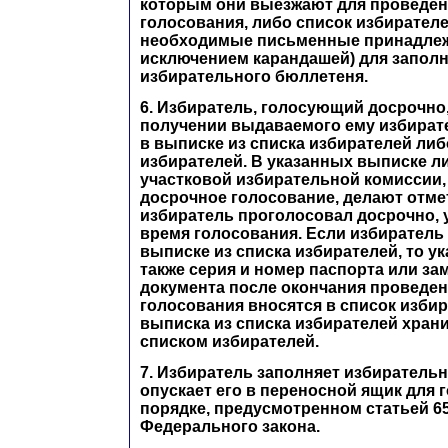
которым они выезжают для проведен
голосования, либо список избирателей
необходимые письменные принадлеж
исключением карандашей) для запол
избирательного бюллетеня.
6. Избиратель, голосующий досрочно
получении выдаваемого ему избират
в выписке из списка избирателей либ
избирателей. В указанных выписке л
участковой избирательной комиссии
досрочное голосование, делают отмет
избиратель проголосовал досрочно, 
время голосования. Если избиратель
выписке из списка избирателей, то ук
также серия и номер паспорта или з
документа после окончания проведе
голосования вносятся в список избир
выписка из списка избирателей храни
списком избирателей.
7. Избиратель заполняет избиратель
опускает его в переносной ящик для 
порядке, предусмотренном статьей 6
Федерального закона.