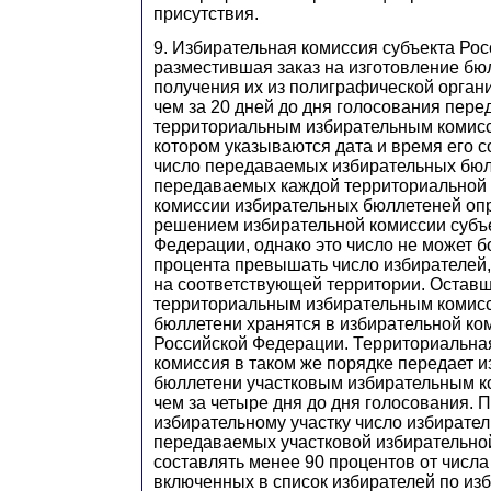
присутствия.
9. Избирательная комиссия субъекта Ро
разместившая заказ на изготовление бю
получения их из полиграфической орган
чем за 20 дней до дня голосования пере
территориальным избирательным комисси
котором указываются дата и время его с
число передаваемых избирательных бюл
передаваемых каждой территориальной 
комиссии избирательных бюллетеней оп
решением избирательной комиссии субъ
Федерации, однако это число не может б
процента превышать число избирателей
на соответствующей территории. Остав
территориальным избирательным комис
бюллетени хранятся в избирательной ко
Российской Федерации. Территориальна
комиссия в таком же порядке передает 
бюллетени участковым избирательным к
чем за четыре дня до дня голосования. 
избирательному участку число избирате
передаваемых участковой избирательной
составлять менее 90 процентов от числа
включенных в список избирателей по из