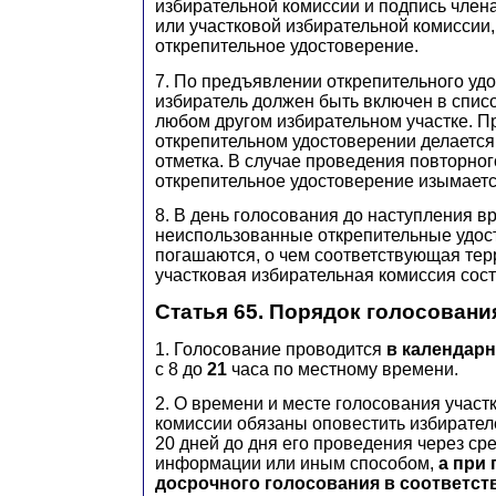
избирательной комиссии и подпись член
или участковой избирательной комиссии
открепительное удостоверение.
7. По предъявлении открепительного уд
избиратель должен быть включен в спис
любом другом избирательном участке. П
открепительном удостоверении делаетс
отметка. В случае проведения повторно
открепительное удостоверение изымаетс
8. В день голосования до наступления 
неиспользованные открепительные удос
погашаются, о чем соответствующая тер
участковая избирательная комиссия сост
Статья 65. Порядок голосовани
1. Голосование проводится
в календар
с 8 до
21
часа по местному времени.
2. О времени и месте голосования учас
комиссии обязаны оповестить избирател
20 дней до дня его проведения через ср
информации или иным способом,
а при
досрочного голосования в соответств