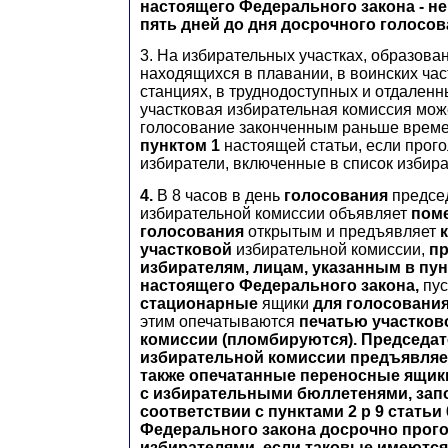
настоящего Федерального закона - не
пять дней до дня досрочного голосов
3. На избирательных участках, образован
находящихся в плавании, в воинских час
станциях, в труднодоступных и отдален
участковая избирательная комиссия мож
голосование законченным раньше време
пунктом 1
настоящей статьи, если прог
избиратели, включенные в список избира
4.
В 8 часов в день
голосования
председ
избирательной комиссии объявляет
пом
голосования
открытым и предъявляет
участковой
избирательной комиссии,
п
избирателям, лицам, указанным в пунк
настоящего Федерального закона,
пу
стационарные
ящики
для голосовани
этим опечатываются
печатью участков
комиссии (пломбируются). Председат
избирательной комиссии предъявляе
также опечатанные переносные ящик
с избирательными бюллетенями, за
соответствии с пунктами 2 р 9 статьи
Федерального закона досрочно про
избирателями, если таковые имеются