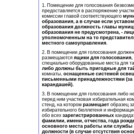
1. Помещение для голосования безвозм
предоставляется в распоряжение участк
комиссии главой соответствующего
мун
образования, а в случае если устав
образования должность главы муниц
образования не предусмотрена, - лиц
уполномоченным на то представите
местного самоуправления
.
2. В помещении для голосования должен 
размещаются
ящики для голосования,
специально оборудованные места для та
либо должны быть пригодные для та
комнаты,
оснащенные системой освещ
письменными принадлежностями (за
карандашей).
3. В помещении для голосования либо н
перед ним участковая избирательная ко
стенд, на котором
размещает
образец з
избирательного бюллетеня и информац
обо всех
зарегистрированных
кандида
фамилии, имени, отчества, года рожд
основного места работы или службы
должности (в случае отсутствия осно