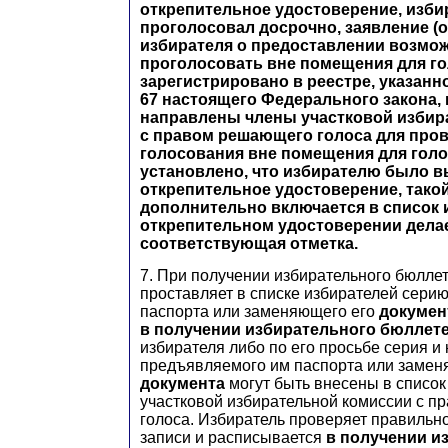
открепительное удостоверение, изби
проголосовал досрочно, заявление (
избирателя о предоставлении возмо
проголосовать вне помещения для г
зарегистрировано в реестре, указанно
67 настоящего Федерального закона, 
направлены члены участковой избир
с правом решающего голоса для про
голосования вне помещения для голо
установлено, что избирателю было 
открепительное удостоверение, тако
дополнительно включается в список и
открепительном удостоверении дела
соответствующая отметка.
7. При получении избирательного бюлле
проставляет в списке избирателей серию
паспорта или заменяющего его
докумен
в получении избирательного бюллет
избирателя либо по его просьбе серия и
предъявляемого им паспорта или замен
документа
могут быть внесены в список
участковой избирательной комиссии с 
голоса. Избиратель проверяет правильн
записи и расписывается
в получении и