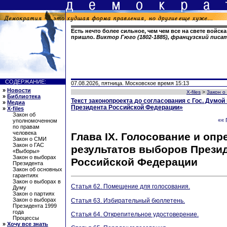
Есть нечто более сильное, чем чем все на свете войска
пришло.
Виктор Гюго (1802-1885), французский писа
СОДЕРЖАНИЕ:
07.08.2026, пятница. Московское время 15:13
»
Новости
X-files
>
Закон о
»
Библиотека
Текст законопроекта до согласования с Гос. Думо
»
Медиа
Президента Российской Федерации»
»
X-files
Закон об
«« 
уполномоченном
по правам
человека
Глава IХ. Голосование и оп
Закон о СМИ
Закон о ГАС
результатов выборов Прези
«Выборы»
Закон о выборах
Российской Федерации
Президента
Закон об основных
гарантиях
Закон о выборах в
Статья 62. Помещение для голосования.
Думу
Закон о партиях
Закон о выборах
Статья 63. Избирательный бюллетень.
Президента 1999
года
Статья 64. Открепительное удостоверение.
Процессы
»
Хочу все знать