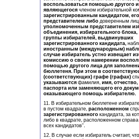
воспользоваться помощью другого и
являющегося
членом избирательной ко
зарегистрированным кандидатом, е
представителем либо
доверенным ли
уполномоченным представителем из
объединения, избирательного блока,
группы избирателей, выдвинувших
зарегистрированного кандидата,
набл
иностранным (международным) наб
случае избиратель устно извещает и
комиссию о своем намерении воспол
помощью другого лица для заполнен
бюллетеня. При этом в соответству
(соответствующих) графе (графах)
сп
указываются
фамилия,
имя, отчество,
паспорта или заменяющего его докум
оказывающего помощь избирателю.
11. В избирательном бюллетене избирате
в пустом квадрате,
расположенном
спр
зарегистрированного
кандидата, за кот
либо в квадрате, расположенном справа 
всех кандидатов".
12. В случае если избиратель считает, ч