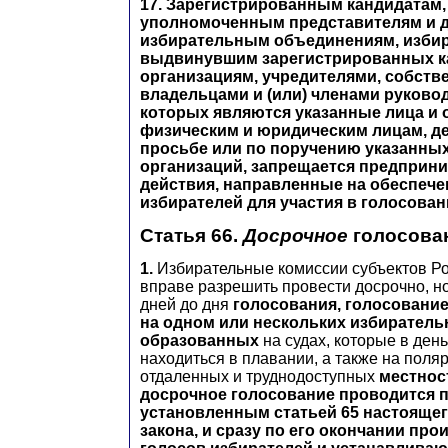
17. Зарегистрированным кандидатам,
уполномоченным представителям и 
избирательным объединениям, изби
выдвинувшим зарегистрированных ка
организациям, учредителями, собств
владельцами и (или) членами руков
которых являются указанные лица и 
физическим и юридическим лицам, 
просьбе или по поручению указанных
организаций, запрещается предприн
действия, направленные на обеспече
избирателей для участия в голосован
Статья 66.
Досрочное
голосова
1.
Избирательные комиссии субъектов Р
вправе разрешить провести досрочно, но
дней до дня
голосования, голосование
на одном или нескольких избиратель
образованных
на судах, которые в ден
находиться в плавании, а также на поля
отдаленных и труднодоступных
местнос
досрочное голосование проводится п
установленным статьей 65 настояще
закона, и сразу по его окончании про