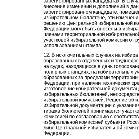
зарегистрированных кандидатах. В случ
внесения изменений и дополнений в да
зарегистрированном кандидате, помеще
избирательном бюллетене, эти изменени
решению Центральной избирательной ко
Федерации могут быть внесены в избир
членами территориальной избирательной
участковой избирательной комиссии от р
использованием штампа.
12. В исключительных случаях на избира
образованных в отдаленных и труднодос
на судах, находящихся в день голосовани
полярных станциях, на избирательных уч
образованных за пределами территории
Федерации,
при наличии технических ср
изготовление избирательной документаци
избирательных бюллетеней, непосредст
избирательной комиссией. Решение об и
избирательной документации с указание
тиража бюллетеней принимается участк
комиссией по согласованию с соответс
избирательной комиссией субъекта Рос
либо Центральной избирательной комис
Федерации.