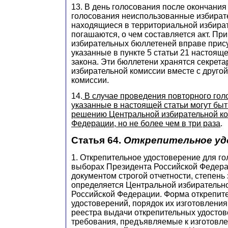
13. В день голосования после окончани
голосования неиспользованные избират
находящиеся в территориальной избират
погашаются, о чем составляется акт. Пр
избирательных бюллетеней вправе прису
указанные в пункте 5 статьи 21 настоящ
закона. Эти бюллетени хранятся секрет
избирательной комиссии вместе с друго
комиссии.
14.
В случае проведения повторного гол
указанные в настоящей статьи могут бы
решению Центральной избирательной ко
Федерации, но не более чем в три раза
.
Статья 64.
Открепительное уд
1. Открепительное удостоверение для г
выборах Президента Российской Федера
документом строгой отчетности, степень
определяется Центральной избирательн
Российской Федерации. Форма открепит
удостоверений, порядок их изготовления
реестра выдачи открепительных удостов
требования, предъявляемые к изготовл