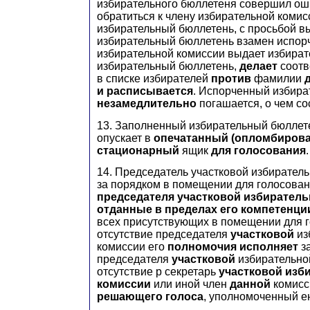
избирательного бюллетеня совершил оши
обратиться к члену избирательной коми
избирательный бюллетень, с просьбой в
избирательный бюллетень взамен испор
избирательной комиссии выдает избира
избирательный бюллетень,
делает
соотв
в списке избирателей
против
фамилии
и расписывается
. Испорченный избир
незамедлительно
погашается, о чем сос
13. Заполненный избирательный бюллет
опускает в
опечатанный (опломбиров
стационарный
ящик
для голосования
.
14. Председатель участковой избирател
за порядком в помещении для голосова
председателя участковой избирател
отданные в пределах его компетенци
всех присутствующих в помещении для г
отсутствие председателя
участковой
из
комиссии его
полномочия исполняет
з
председателя
участковой
избирательно
отсутствие р секретарь
участковой изб
комиссии
или иной член
данной
комис
решающего голоса
, уполномоченный е