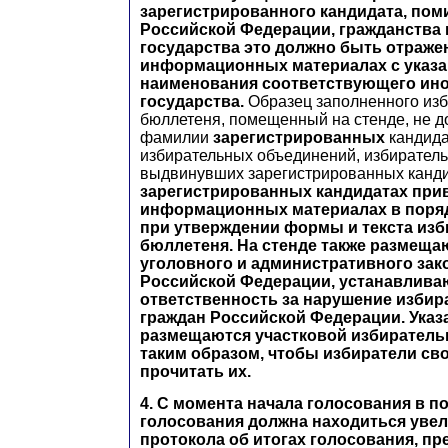
зарегистрированного кандидата, пом
Российской Федерации, гражданства
государства это должно быть отраже
информационных материалах с указ
наименования соответствующего ин
государства.
Образец заполненного из
бюллетеня, помещенный на стенде, не 
фамилии
зарегистрированных
кандида
избирательных объединений, избиратель
выдвинувших зарегистрированных канд
зарегистрированных кандидатах при
информационных материалах в поря
при утверждении формы и текста из
бюллетеня. На стенде также размеща
уголовного и административного зак
Российской Федерации, устанавлив
ответственность за нарушение изби
граждан Российской Федерации. Ука
размещаются участковой избиратель
таким образом, чтобы избиратели св
прочитать их.
4. С момента начала голосования в 
голосования должна находиться уве
протокола об итогах голосования, пр