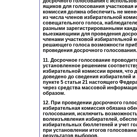
досрочного голосования с использо
ящиков для голосования участковая 
комиссия должна обеспечить не мене
из числа членов избирательной коми
совещательного голоса, наблюдател
разными зарегистрированными канди
выезжающими для проведения досро
членами участковой избирательной 
решающего голоса возможности приб
проведения досрочного голосования.
11. Досрочное голосование проводитс
установленное решением соответств
избирательной комиссии время, что 
доведено до сведения избирателей и 
пункте 5 статьи 21 настоящего Федер
через средства массовой информации
образом.
12. При проведении досрочного голо
избирательная комиссия обязана обе
голосования, исключить возможност
волеизъявления избирателей, обесп
избирательных бюллетеней и учет го
при установлении итогов голосовани
результатов выборов.