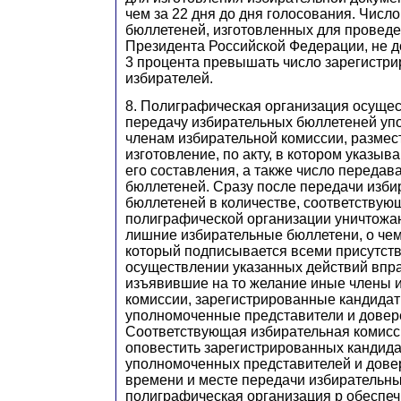
чем за 22 дня до дня голосования. Числ
бюллетеней, изготовленных для провед
Президента Российской Федерации, не д
3 процента превышать число зарегистр
избирателей.
8. Полиграфическая организация осущес
передачу избирательных бюллетеней уп
членам избирательной комиссии, размес
изготовление, по акту, в котором указыв
его составления, а также число переда
бюллетеней. Сразу после передачи изб
бюллетеней в количестве, соответствующ
полиграфической организации уничтожа
лишние избирательные бюллетени, о чем 
который подписывается всеми присутст
осуществлении указанных действий впра
изъявившие на то желание иные члены 
комиссии, зарегистрированные кандидат
уполномоченные представители и довер
Соответствующая избирательная комисс
оповестить зарегистрированных кандида
уполномоченных представителей и дове
времени и месте передачи избирательны
полиграфическая организация р обеспеч