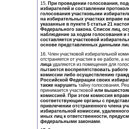
15.
При проведении голосования, под
избирателей и составлении протокол
голосования участковыми избирате
на избирательных участках вправе на
указанные в пункте 5 статьи 21 насто
Федерального закона. Список лиц, о
наблюдение за ходом голосования и 
составляется участковой избиратель
основе представленных данными лиц
16. Член участковой избирательной ком
отстраняется от участия в ее работе, а 
лица
удаляются из помещения для голос
пытаются воспрепятствовать работе
комиссии либо осуществлению граж
Российской Федерации своих избират
также нарушить
тайну голосования
.
Реш
принимается участковой
или вышестоя
комиссией
.
При этом комиссия вправ
соответствующие органы с представ
привлечении отстраненного члена уч
избирательной комиссии, удаленного
иных лиц к ответственности, предус
федеральными законами
.