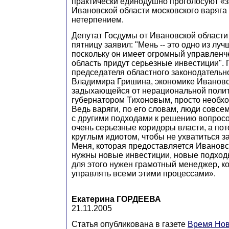
практически единодушно проголосуют «за
Ивановской области московского варяга
нетерпением.
Депутат Госдумы от Ивановской области
пятницу заявил: "Мень -- это одно из лу
поскольку он имеет огромный управленче
область придут серьезные инвестиции".
председателя областного законодательн
Владимира Гришина, экономике Ивановс
задыхающейся от нерациональной поли
губернатором Тихоновым, просто необхо
Ведь варяги, по его словам, люди совсе
с другими подходами к решению вопросо
очень серьезные коридоры власти, а пот
круглым идиотом, чтобы не ухватиться за
Меня, которая предоставляется Ивановс
нужны новые инвестиции, новые подход
для этого нужен грамотный менеджер, к
управлять всеми этими процессами».
Екатерина ГОРДЕЕВА
21.11.2005
Статья опубликована в газете
Время Нов