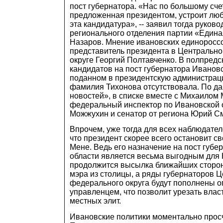
пост губернатора. «Нас по большому сче
предложенная президентом, устроит люб
эта кандидатура», -- заявил тогда руков
регионального отделения партии «Един
Назаров. Мнение ивановских единоросс
представитель президента в Центральн
округе Георгий Полтавченко. В полпредс
кандидатов на пост губернатора Ивановс
поданном в президентскую администраци
фамилия Тихонова отсутствовала. По 
новостей», в списке вместе с Михаилом
федеральный инспектор по Ивановской 
Можжухин и сенатор от региона Юрий С
Впрочем, уже тогда для всех наблюдате
что президент скорее всего остановит с
Мене. Ведь его назначение на пост губ
области является весьма выгодным для
продолжится высылка ближайших сторон
мэра из столицы, а ряды губернаторов 
федерального округа будут пополнены 
управленцем, что позволит урезать вла
местных элит.
Ивановские политики моментально прос