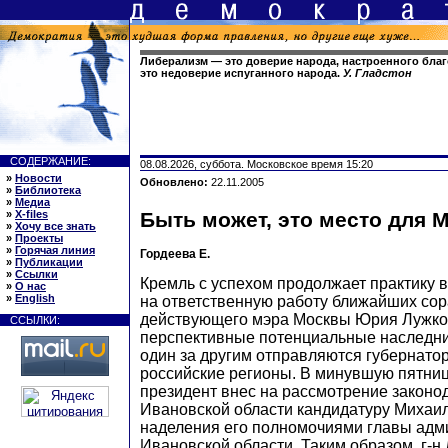
Либерализм — это доверие народа, настроенного бла
это недоверие испуганного народа.
У. Гладстон
СОДЕРЖАНИЕ:
08.08.2026, суббота. Московское время 15:20
»
Новости
Обновлено:
22.11.2005
»
Библиотека
»
Медиа
»
X-files
Быть может, это место для 
»
Хочу все знать
»
Проекты
»
Горячая линия
Гордеева Е.
»
Публикации
»
Ссылки
Кремль с успехом продолжает практику 
»
О нас
»
English
на ответственную работу ближайших сор
действующего мэра Москвы Юрия Лужко
ССЫЛКИ:
перспективные потенциальные наследни
один за другим отправляются губернато
российские регионы. В минувшую пятниц
президент внес на рассмотрение законо
Ивановской области кандидатуру Михаи
наделения его полномочиями главы адм
Ивановской области. Таким образом, г-