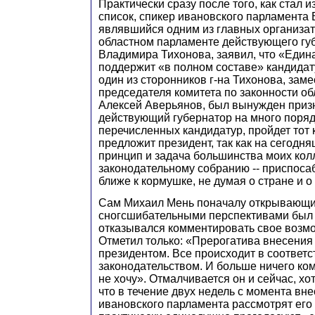
Практически сразу после того, как стал 
список, спикер ивановского парламента
являвшийся одним из главных организат
областном парламенте действующего гу
Владимира Тихонова, заявил, что «Един
поддержит «в полном составе» кандидат
один из сторонников г-на Тихонова, заме
председателя комитета по законности о
Алексей Аверьянов, был вынужден призн
действующий губернатор на много поря
перечисленных кандидатур, пройдет тот 
предложит президент, так как на сегодн
принцип и задача большинства моих кол
законодательному собранию -- приспоса
ближе к кормушке, не думая о стране и о
Сам Михаил Мень поначалу открывающи
сногсшибательными перспективами был
отказывался комментировать свое возм
Отметил только: «Прерогатива внесения
президентом. Все происходит в соответ
законодательством. И больше ничего ко
не хочу». Отмалчивается он и сейчас, хо
что в течение двух недель с момента вн
ивановского парламента рассмотрят его