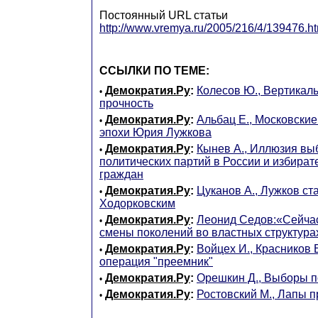
Постоянный URL статьи
http://www.vremya.ru/2005/216/4/139476.ht
ССЫЛКИ ПО ТЕМЕ:
Демократия.Ру
:
Колесов Ю., Вертикал
•
прочность
Демократия.Ру
:
Альбац Е., Московские
•
эпохи Юрия Лужкова
Демократия.Ру
:
Кынев А., Иллюзия вы
•
политических партий в России и избира
граждан
Демократия.Ру
:
Цуканов А., Лужков ст
•
Ходорковским
Демократия.Ру
:
Леонид Седов:«Сейчас
•
смены поколений во властных структур
Демократия.Ру
:
Войцех И., Красников 
•
операция "преемник"
Демократия.Ру
:
Орешкин Д., Выборы п
•
Демократия.Ру
:
Ростовский М., Лапы п
•