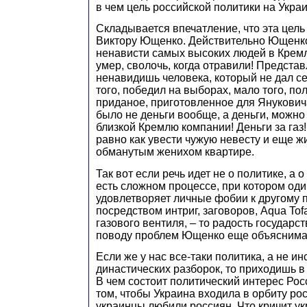
в чем цель российской политики на Укра
Складывается впечатление, что эта цель
Виктору Ющенко. Действительно Ющенко
ненависти самых высоких людей в Кремл
умер, сволочь, когда отравили! Представ
ненавидишь человека, который не дал с
того, победил на выборах, мало того, по
приданое, приготовленное для Януковича
было не деньги вообще, а деньги, можно 
близкой Кремлю компании! Деньги за газ! 
равно как увести чужую невесту и еще ж
обманутым женихом квартире.
Так вот если речь идет не о политике, а 
есть сложном процессе, при котором оди
удовлетворяет личные фобии к другому 
посредством интриг, заговоров, Aqua Tof
газового вентиля, – то радость государ
поводу проблем Ющенко еще объяснима
Если же у нас все-таки политика, а не и
династических разборок, то приходишь в
В чем состоит политический интерес Рос
том, чтобы Украина входила в орбиту рос
украинцы любили россиян. Что кричит у