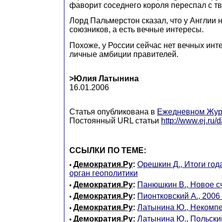
фаворит соседнего короля переспал с т
Лорд Пальмерстон сказал, что у Англии 
союзников, а есть вечные интересы.
Похоже, у России сейчас нет вечных инте
личные амбиции правителей.
>Юлия Латынина
16.01.2006
Статья опубликована в
Ежедневном Жур
Постоянный URL статьи
http://www.ej.ru
ССЫЛКИ ПО ТЕМЕ:
Демократия.Ру
:
Орешкин Д., Итоги год
•
орган геополитики
Демократия.Ру
:
Панюшкин В., Новое с
•
Демократия.Ру
:
Пионтковский А., 2006
•
Демократия.Ру
:
Латынина Ю., Некомп
•
Демократия.Ру
:
Латынина Ю., Польски
•