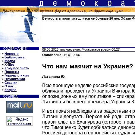
Вечность в политике длится не больше 20 лет.
Эдгар Ф
СОДЕРЖАНИЕ:
09.08.2026, воскресенье. Московское время 00:27
»
Новости
Обновлено:
16.01.2006
»
Библиотека
»
Медиа
»
X-files
Что нам маячит на Украине?
»
Хочу все знать
»
Проекты
»
Горячая линия
Латынина Ю.
»
Публикации
»
Ссылки
Всю прошлую неделю российские госуд
»
О нас
»
English
обличали президента Украины Виктора 
оппозиционных ему политиков – спикер
ССЫЛКИ:
Литвина и бывшего премьера Украины 
И вот пока я наблюдала за радостными р
Литвин и депутаты Верховной рады отпр
правительство Еханурова (которое, прав
что Тимошенко будет добиваться денонс
Россией договора в европейских судах, я