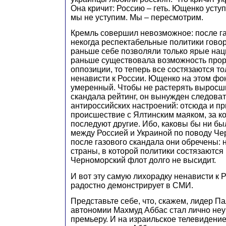
Она кричит: Россию – геть. Ющенко усту
мы не уступим. Мы – пересмотрим.
Кремль совершил невозможное: после га
некогда респектабельные политики говоря
раньше себе позволяли только ярые нац
раньше существовала возможность прор
оппозиции, то теперь все состязаются то
ненависти к России. Ющенко на этом ф
умеренный. Чтобы не растерять выросши
скандала рейтинг, он вынужден следова
антироссийских настроений: отсюда и п
происшествие с Ялтинским маяком, за ко
последуют другие. Ибо, каковы бы ни б
между Россией и Украиной по поводу Че
после газового скандала они обречены: 
страны, в которой политики состязаются 
Черноморский флот долго не высидит.
И вот эту самую лихорадку ненависти к 
радостно демонстрирует в СМИ.
Представьте себе, что, скажем, лидер П
автономии Махмуд Аббас стал лично неу
премьеру. И на израильское телевидени