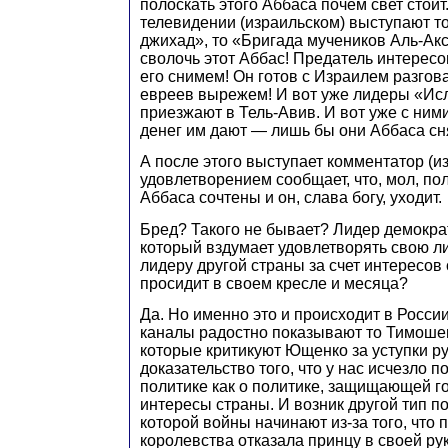
полоскать этого Аббаса почем свет стоит.
телевидении (израильском) выступают т
джихад», то «Бригада мучеников Аль-Аксы
сволочь этот Аббас! Предатель интерес
его снимем! Он готов с Израилем разгов
евреев вырежем! И вот уже лидеры «Ис
приезжают в Тель-Авив. И вот уже с ним
денег им дают — лишь бы они Аббаса сн
А после этого выступает комментатор (из
удовлетворением сообщает, что, мол, по
Аббаса сочтены и он, слава богу, уходит.
Бред? Такого не бывает? Лидер демокра
который вздумает удовлетворять свою л
лидеру другой страны за счет интересов 
просидит в своем кресле и месяца?
Да. Но именно это и происходит в Росси
каналы радостно показывают то Тимошен
которые критикуют Ющенко за уступки ру
доказательство того, что у нас исчезло 
политике как о политике, защищающей г
интересы страны. И возник другой тип по
которой войны начинают из-за того, что 
королевства отказала принцу в своей руке