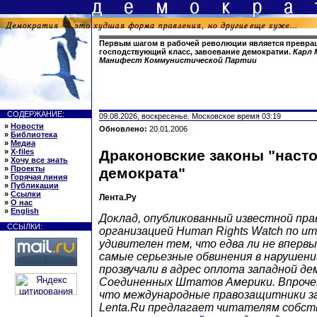
Первым шагом в рабочей революции является превра
господствующий класс, завоевание демократии.
Карл 
Манифест Коммунистической Партии
СОДЕРЖАНИЕ:
09.08.2026, воскресенье. Московское время 03:19
»
Новости
Обновлено:
20.01.2006
»
Библиотека
»
Медиа
»
X-files
Драконовские законы "наст
»
Хочу все знать
»
Проекты
демократа"
»
Горячая линия
»
Публикации
»
Ссылки
Лента.Ру
»
О нас
»
English
Доклад, опубликованный известной пр
ССЫЛКИ:
организацией Human Rights Watch по ит
удивителен тем, что едва ли не впервы
самые серьезные обвинения в нарушени
прозвучали в адрес оплота западной де
Соединенных Штатов Америки. Впрочем
что международные правозащитники за
Lenta.Ru предлагает читателям собст