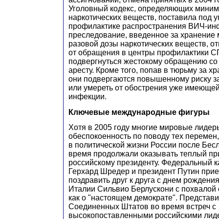
Уголовный кодекс, определяющих миним
наркотических веществ, поставила под у
профилактике распространения ВИЧ-инф
преследование, введенное за хранение
разовой дозы наркотических веществ, о
от обращения в центры профилактики СП
подвергнуться жестокому обращению со
аресту. Кроме того, попав в тюрьму за х
они подвергаются повышенному риску 
или умереть от обострения уже имеющей
инфекции.
Ключевые международные фигуры
Хотя в 2005 году многие мировые лиде
обеспокоенность по поводу тех перемен
в политической жизни России после Бесл
время продолжали оказывать теплый пр
российскому президенту. Федеральный 
Герхард Шредер и президент Путин при
поздравить друг к друга с днем рождени
Италии Сильвио Берлускони с похвалой 
как о "настоящем демократе". Представ
Соединенных Штатов во время встреч с
высокопоставленными российскими лид