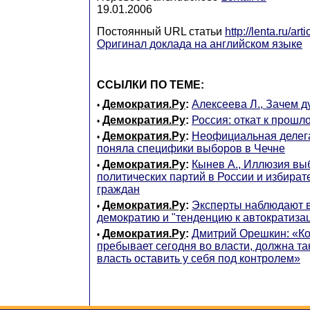
19.01.2006
Постоянный URL статьи
http://lenta.ru/ar
Оригинал доклада на английском языке
ССЫЛКИ ПО ТЕМЕ:
Демократия.Ру
:
Алексеева Л., Зачем 
•
Демократия.Ру
:
Россия: откат к прошл
•
Демократия.Ру
:
Неофициальная делег
•
поняла специфики выборов в Чечне
Демократия.Ру
:
Кынев А., Иллюзия вы
•
политических партий в России и избира
граждан
Демократия.Ру
:
Эксперты наблюдают в
•
демократию и "тенденцию к автократиза
Демократия.Ру
:
Дмитрий Орешкин: «Ко
•
пребывает сегодня во власти, должна так
власть оставить у себя под контролем»