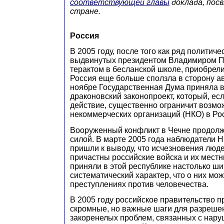
соответствующей главы
доклада, пос
стране.
Россия
В 2005 году, после того как ряд политиче
выдвинутых президентом Владимиром П
терактом в бесланской школе, приобрели
Россия еще больше сползла в сторону а
ноябре Государственная Дума приняла в
драконовский законопроект, который, есл
действие, существенно ограничит возмо
некоммерческих организаций (НКО) в Ро
Вооруженный конфликт в Чечне продолж
силой. В марте 2005 года наблюдатели H
пришли к выводу, что исчезновения люде
причастны российские войска и их местн
приняли в этой республике настолько ши
систематический характер, что о них мож
преступлениях против человечества.
В 2005 году российское правительство п
скромные, но важные шаги для разреше
закоренелых проблем, связанных с нар