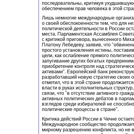
последовательны, критикуя ухудшившую
обеспечением прав человека в этой стра
Лишь немногие международные организа
о своей обеспокоенности тем, что для н
политической деятельности в России ос
места. Парламентская Ассамблея Совет
с критикой приговора, вынесенного Мих
Платону Лебедеву, заявив, что "обвине
простого установления истины, поставив
цели, как ослабление прямого политичес
запугивание других богатых предприним
приобретение контроля над стратегичес
активами". Европейский банк реконструк
разработавший новую стратегию своих о
отметил, что в этой стране продолжаетс
власти в руках исполнительных структур,
связи, что "в отсутствие активного граж
активных политических дебатов в парла
взглядов среди избирателей не способно
политические процессы в стране".
Критика действий России в Чечне остает
Международное сообщество продолжает
мирному разрешению конфликта, но не 