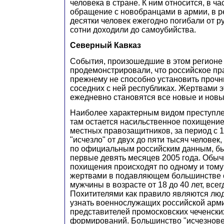
человека в стране. К ним относится, в ча
обращение с новобранцами в армии, в р
десятки человек ежегодно погибали от р
сотни доходили до самоубийства.
Северный Кавказ
События, произошедшие в этом регионе в
продемонстрировали, что российское пр
прежнему не способно установить прочн
соседних с ней республиках. Жертвами э
ежедневно становятся все новые и новы
Наиболее характерным видом преступле
там остается насильственное похищение
местных правозащитников, за период с 
"исчезло" от двух до пяти тысяч человек,
по официальным российским данным, б
первые девять месяцев 2005 года. Обы
похищения происходят по одному и тому
жертвами в подавляющем большинстве 
мужчины в возрасте от 18 до 40 лет, все
Похитителями как правило являются люд
узнать военнослужащих российской арм
представителей промосковских чеченск
формирований. Большинство "исчезнове