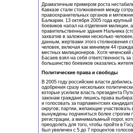
Драматичным примером роста нестабил
Кавказе стали столкновения между сотр
правоохранительных органов и мятежни
Балкарии. 13 октября 2005 года крупны
боевиков напал на отделения милиции, 
правительственные здания Нальчика (ст
захватив в заложники несколько человек
данным, жертвами этого столкновения с
человек, включая как минимум 44 гражда
местных милиционеров. Хотя чеченский
Басаев взял на себя ответственность за 
большинство боевиков оказались жителя
Политические права и свободы
В 2005 году российские власти добились
одобрения сразу нескольких политически
которые усилили власть президента Пут
законам граждане лишись права выбират
и голосовать за парламентских кандида
округов; партии, желающие участвовать 
вынуждены подчиняться более строгим 
регистрации, а минимальмный порог, ко
преодолеть для того, чтобы пройти в Го
был увеличен с 5 до 7 процентов голосов