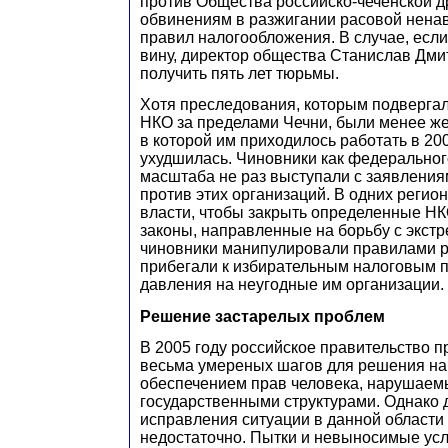
против Общества российско-чеченской 
обвинениям в разжигании расовой нена
правил налогообложения. В случае, если
вину, директор общества Станислав Дми
получить пять лет тюрьмы.
Хотя преследования, которым подверга
НКО за пределами Чечни, были менее же
в которой им приходилось работать в 200
ухудшилась. Чиновники как федерального
масштаба не раз выступали с заявлени
против этих организаций. В одних регио
власти, чтобы закрыть определенные НКО
законы, направленные на борьбу с экстр
чиновники манипулировали правилами р
прибегали к избирательным налоговым 
давления на неугодные им организации.
Решение застарелых проблем
В 2005 году российское правительство 
весьма умереных шагов для решения на
обеспечением прав человека, нарушаем
государственными структурами. Однако 
исправления ситуации в данной области 
недостаточно. Пытки и невыносимые ус