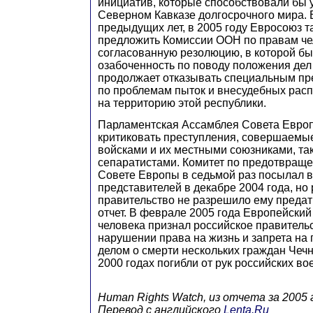
инициатив, которые способствовали бы 
Северном Кавказе долгосрочного мира. 
предыдущих лет, в 2005 году Евросоюз та
предложить Комиссии ООН по правам че
согласованную резолюцию, в которой б
озабоченность по поводу положения дел 
продолжает отказывать специальным п
по проблемам пыток и внесудебных расп
на территорию этой республики.
Парламентская Ассамблея Совета Евро
критиковать преступления, совершаемые
войсками и их местными союзниками, так
сепаратистами. Комитет по предотвращ
Совете Европы в седьмой раз посылал в
представителей в декабре 2004 года, но
правительство не разрешило ему предат
отчет. В феврале 2005 года Европейский
человека признал российское правитель
нарушении права на жизнь и запрета на 
делом о смерти нескольких граждан Чечн
2000 годах погибли от рук российских в
Human Rights Watch, из отчета за 2005 
Перевод с английского
Lenta.Ru