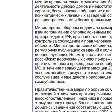
местах предварительного заключения, б
деятельности детских домов и недостато
сиротах, бесчеловечное обращение с па
психиатрических лечебных заведений о
распространенными и бесконтрольными 
Министерство обороны подписало мемо
взаимопонимании с уполномоченным по
при президенте РФ, признав его право 
контроль за соблюдением прав человека
объектах. Министерство также объявило,
регулярную публикацию сведений о кол
военнослужащих. Несмотря на эти позит
российских вооруженных силах по-преж
практика жесткого преследования ново
МО, в течение первых девяти месяцев 2
человек погибли в результате издевател
сослуживцев и еще двести новобранцев
самоубийством.
Правительственные меры по борьбе со
инфекцией отличались противоречивым 
высокопоставленные чиновники в проше
этому вопросу гораздо больше внимания
добились увеличения соответствующих 
ассигнований, отмена принятых в 2004 г