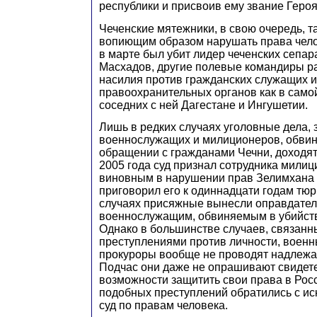
республики и присвоив ему звание Героя
Чеченские мятежники, в свою очередь, 
вопиющим образом нарушать права челов
в марте был убит лидер чеченских сепар
Масхадов, другие полевые командиры р
насилия против гражданских служащих и
правоохранительных органов как в самой
соседних с ней Дагестане и Ингушетии.
Лишь в редких случаях уголовные дела,
военнослужащих и милиционеров, обви
обращении с гражданами Чечни, доходят 
2005 года суд признал сотрудника мили
виновным в нарушении прав Зелимхана
приговорил его к одиннадцати годам тюр
случаях присяжные вынесли оправдател
военнослужащим, обвиняемым в убийств
Однако в большинстве случаев, связанн
преступлениями против личности, военн
прокуроры вообще не проводят надлежа
Подчас они даже не опрашивают свидет
возможности защитить свои права в Росс
подобных преступлений обратились с ис
суд по правам человека.