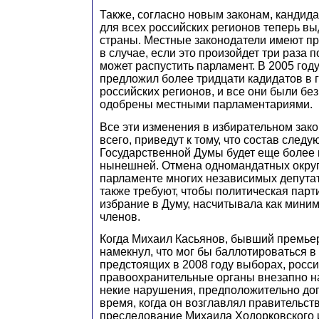
Также, согласно новым законам, кандид
для всех российских регионов теперь вы
страны. Местные законодатели имеют пра
в случае, если это произойдет три раза 
может распустить парламент. В 2005 год
предложил более тридцати кадидатов в 
российских регионов, и все они были бе
одобрены местными парламентариями.
Все эти изменения в избирательном зако
всего, приведут к тому, что состав след
Государственной Думы будет еще более
нынешней. Отмена одномандатных округ
парламенте многих независимых депута
также требуют, чтобы политическая парт
избрание в Думу, насчитывала как мини
членов.
Когда Михаил Касьянов, бывший премье
намекнул, что мог бы баллотироваться в
предстоящих в 2008 году выборах, росс
правоохранительные органы внезапно н
некие нарушения, предположительно до
время, когда он возглавлял правительст
преследование Михаила Ходорковского 