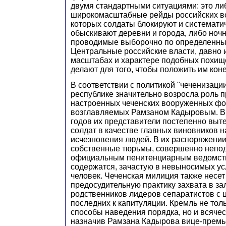
двумя стандартными ситуациями: это ли
широкомасштабные рейды российских во
которых солдаты блокируют и систематич
обыскивают деревни и города, либо ноч
проводимые выборочно по определенны
Центральные российские власти, давно
масштабах и характере подобных похище
делают для того, чтобы положить им коне
В соответствии с политикой "чеченизаци
республике значительно возросла роль 
настроенных чеченских вооруженных ф
возглавляемых Рамзаном Кадыровым. В 
годов их представители постепенно выт
солдат в качестве главных виновников 
исчезновения людей. В их распоряжени
собственные тюрьмы, совершенно непо
официальным пенитенциарным ведомств
содержатся, зачастую в невыносимых ус
человек. Чеченская милиция также несет
предосудительную практику захвата в з
родственников лидеров сепаратистов с 
последних к капитуляции. Кремль не тол
способы наведения порядка, но и всячес
назначив Рамзана Кадырова вице-премь