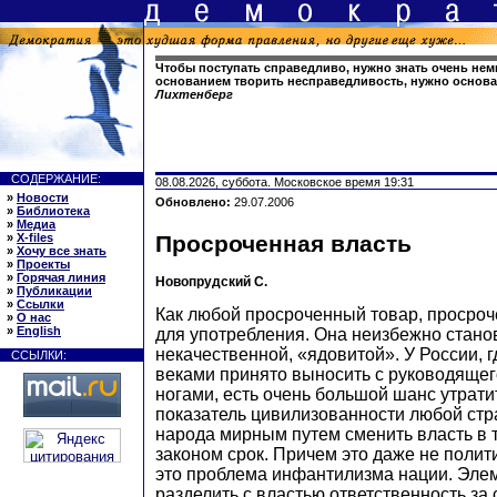
Чтобы поступать справедливо, нужно знать очень нем
основанием творить несправедливость, нужно основа
Лихтенберг
СОДЕРЖАНИЕ:
08.08.2026, суббота. Московское время 19:31
»
Новости
Обновлено:
29.07.2006
»
Библиотека
»
Медиа
»
X-files
Просроченная власть
»
Хочу все знать
»
Проекты
»
Горячая линия
Новопрудский С.
»
Публикации
»
Ссылки
Как любой просроченный товар, просроч
»
О нас
»
English
для употребления. Она неизбежно стано
некачественной, «ядовитой». У России, 
ССЫЛКИ:
веками принято выносить с руководящег
ногами, есть очень большой шанс утрат
показатель цивилизованности любой стр
народа мирным путем сменить власть в 
законом срок. Причем это даже не полит
это проблема инфантилизма нации. Эле
разделить с властью ответственность за 