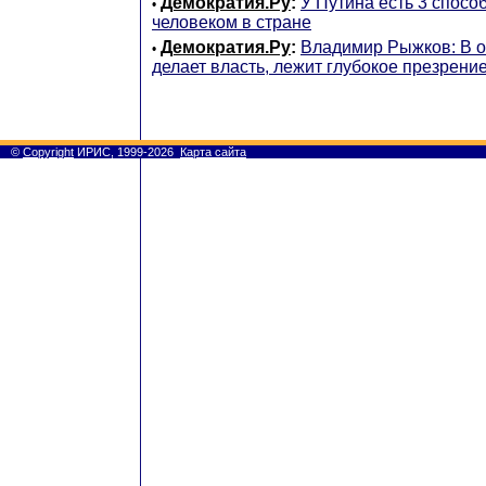
Демократия.Ру
:
У Путина есть 3 спосо
•
человеком в стране
Демократия.Ру
:
Владимир Рыжков: В ос
•
делает власть, лежит глубокое презрение
©
Copyright
ИРИС, 1999-2026
Карта сайта