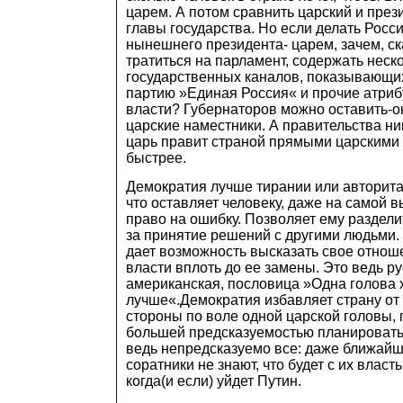
царем. А потом сравнить царский и през
главы государства. Но если делать Росс
нынешнего президента- царем, зачем, ск
тратиться на парламент, содержать неск
государственных каналов, показывающих
партию »Единая Россия« и прочие атри
власти? Губернаторов можно оставить-он
царские наместники. А правительства ни
царь правит страной прямыми царскими 
быстрее.
Демократия лучше тирании или авторита
что оставляет человеку, даже на самой 
право на ошибку. Позволяет ему раздели
за принятие решений с другими людьми
дает возможность высказать свое отнош
власти вплоть до ее замены. Это ведь ру
американская, пословица »Одна голова 
лучше«.Демократия избавляет страну от
стороны по воле одной царской головы,
большей предсказуемостью планировать
ведь непредсказуемо все: даже ближайш
соратники не знают, что будет с их власт
когда(и если) уйдет Путин.