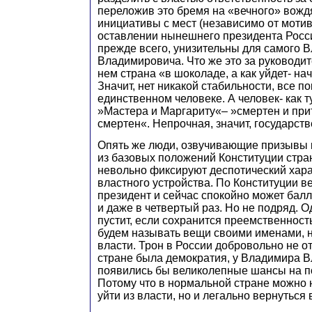
переложив это бремя на «вечного» вож
инициативы с мест (независимо от мотив
оставлении нынешнего президента Росси
прежде всего, унизительны для самого 
Владимировича. Что же это за руководит
нем страна «в шоколаде, а как уйдет- на
Значит, нет никакой стабильности, все п
единственном человеке. А человек- как т
»Мастера и Маргариту«– »смертен и при
смертен«. Непрочная, значит, государств
Опять же люди, озвучивающие призывы 
из базовых положений Конституции стра
невольно фиксируют деспотический хар
властного устройства. По Конституции 
президент и сейчас спокойно может балл
и даже в четвертый раз. Но не подряд. О
пустит, если сохранится преемственность 
будем называть вещи своими именами, 
власти. Трон в России добровольно не от
стране была демократия, у Владимира 
появились бы великолепные шансы на по
Потому что в нормальной стране можно 
уйти из власти, но и легально вернуться 