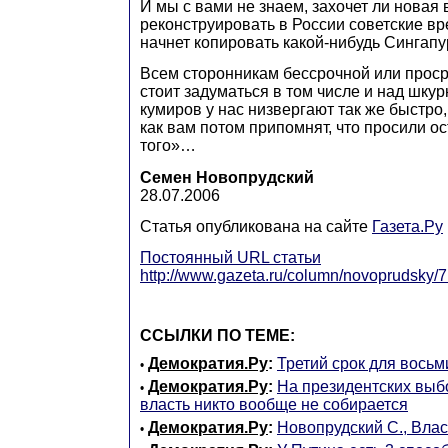
И мы с вами не знаем, захочет ли новая
реконструировать в России советские вр
начнет копировать какой-нибудь Сингапу
Всем сторонникам бессрочной или прос
стоит задуматься в том числе и над шку
кумиров у нас низвергают так же быстро, 
как вам потом припомнят, что просили ос
того»…
Семен Новопрудский
28.07.2006
Статья опубликована на сайте
Газета.Ру
Постоянный URL статьи
http://www.gazeta.ru/column/novoprudsky/
ССЫЛКИ ПО ТЕМЕ:
Демократия.Ру
:
Третий срок для восьм
•
Демократия.Ру
:
На президентских выб
•
власть никто вообще не собирается
Демократия.Ру
:
Новопрудский С., Влас
•