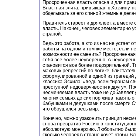
Просроченная власть опасна и для прави
Властная элита, привыкшая к Хозяину, 
обделывать за его спиной »темные дела«
Правитель стареет и дряхлеет, а вместе 
власть. Наконец, человек элементарно у
страной.
Ведь это работа, а кто из нас не устает о
работы на одном и том же месте, если не
возможности ее сменить? Просроченная 
себя все более неуверенно. А неуверенн
становится все более подозрительной. Т
маховик репрессий по логике, блистател
сформулированной в одной из трагедий 
классика Эсхила: »ведь всем тиранам с
преступной недоверчивости к другу«. П
несменяемая власть тоже не добавляет 
многих семьях до сих пор жива память о
бабушками и дедушками после смерти Ст
что обрушился весь мир.
Конечно, можно узаконить принцип несм
снова превратив Россию в конституцион
абсолютную монархию. Любопытно было б
сколько человек в стране хочет, чтобы В