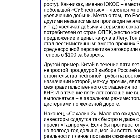
росту). Как-никак, именно ЮКОС – вмест
небольшой «Сибнефтью» – являлся мно
увеличению добычи. Мечта о том, что Ро
другими независимыми производителями
и т. д.) увеличат добычу и серьезно сокр
потребителей от стран ОПЕК, жестко ко
предложение и цены, канула в Лету. Тон
стал пессимистичным: вместо прежних $
среднесрочной перспективе заговорили о
теперь о $100 за баррель.
Другой пример. Китай в течение пяти ле
непростой процедурой выбора Россией
строительства нефтяной трубы на восток
назначений которой, между прочим, явл
межправительственного соглашения по 
КНР. И в течение пяти лет соглашение вы
выполняться – в авральном режиме: топ
цистернами по железной дороге.
Наконец, «Сахалин-2». Мало кто ожидал
инвесторы сдадутся так быстро и даже с
проект «Газпрому». Если бы противосто
на полгода-год дольше, мог бы встать во
реальности планов поставки сжиженного