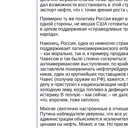
дал возможности восстановить в этой ст
экспорт нефти, что с точки зрения роста 
Примерно ту же политику Россия ведет 
одной стороны, не мешая США готовиться
в целом поддерживая «справедливые тр
народа».
Наконец, Россия, одна из немногих стран
поддерживает латиноамериканского enfant
– как морально, так и, к примеру, продав
Чавесом и так было сложно соскучиться:
антиамериканские выступления, по край
заставляли понервничать нефтетрейдеро
никак, один из крупнейших поставщиков
Чавес (получив оружие из РФ), кажется, 
делу и приступил к национализации неф
холодную зиму, когда топливо в дефицит
истерику. В теплую – как сейчас – не да
что, впрочем, тоже неплохо.
Многие скептично настроенные в отнош
Путина наблюдатели уверены, что все ус
администрации объясняются исключите
ценами на нефть. Может, и так. Но присм