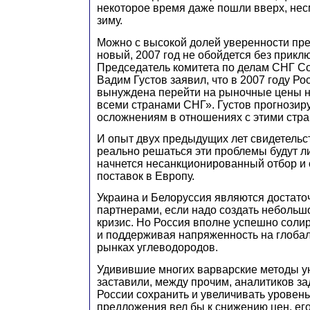
некоторое время даже пошли вверх, нес
зиму.
Можно с высокой долей уверенности пред
новый, 2007 год не обойдется без прикл
Председатель комитета по делам СНГ С
Вадим Густов заявил, что в 2007 году Ро
вынуждена перейти на рыночные цены на
всеми странами СНГ». Густов прогнозируе
осложнениям в отношениях с этими стра
И опыт двух предыдущих лет свидетельст
реально решаться эти проблемы будут ли
начнется несанкционированный отбор и
поставок в Европу.
Украина и Белоруссия являются достат
партнерами, если надо создать небольш
кризис. Но Россия вполне успешно солир
и поддерживая напряженность на глоба
рынках углеводородов.
Удивившие многих варварские методы 
заставили, между прочим, аналитиков за
России сохранить и увеличивать уровень
предложения вел бы к снижению цен, его