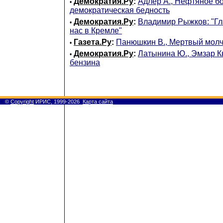
Демократия.Ру
:
Адлер А., Нефтяное бо
•
демократическая бедность
Демократия.Ру
:
Владимир Рыжков: "Гл
•
нас в Кремле"
Газета.Ру
:
Панюшкин В., Мертвый молч
•
Демократия.Ру
:
Латынина Ю., Эмзар К
•
бензина
©
Copyright
ИРИС, 1999-2026
Карта сайта