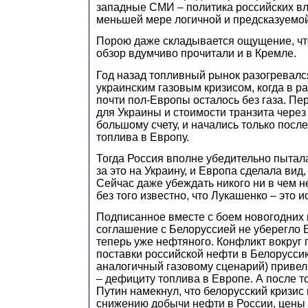
западные СМИ – политика российских вл
меньшей мере логичной и предсказуемой
Порою даже складывается ощущение, ч
обзор вдумчиво прочитали и в Кремле.
Год назад топливный рынок разогревалс
украинским газовым кризисом, когда в р
почти пол-Европы осталось без газа. Пе
для Украины и стоимости транзита через
большому счету, и начались только посл
топлива в Европу.
Тогда Россия вполне убедительно пытал
за это на Украину, и Европа сделала вид,
Сейчас даже убеждать никого ни в чем не
без того известно, что Лукашенко – это и
Подписанное вместе с боем новогодних 
соглашение с Белоруссией не уберегло Е
теперь уже нефтяного. Конфликт вокруг
поставки российской нефти в Белорусс
аналогичный газовому сценарий) привел 
– дефициту топлива в Европе. А после т
Путин намекнул, что белорусский кризис
снижению добычи нефти в России, цены 