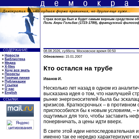
Страх всегда был и будет самым верным средством о
Поль Анри Гольбах (1723-1789), французский филосо
СОДЕРЖАНИЕ:
08.08.2026, суббота. Московское время 00:50
»
Новости
Обновлено:
15.01.2007
»
Библиотека
»
Медиа
»
X-files
Кто остался на трубе
»
Хочу все знать
»
Проекты
»
Горячая линия
Иванов И.
»
Публикации
»
Ссылки
Несколько лет назад в одном из аналити
»
О нас
»
English
высказана идея о том, что наилучшей ст
рынке энергоносителей была бы эскала
ССЫЛКИ:
кризисов. Краткосрочных – в противном 
приспособился бы к новым условиям, – 
ощутимых для того, чтобы заставить не
понервничать, а цены идти вверх.
В свете этой идеи непоследовательная 
именно так ее нередко характеризуют к