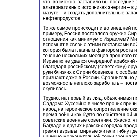
что, возможно, заставило бы последние 
альтернативных источниках энергии – в 
мазуте – и создать дополнительные запа
нефтепродуктов.
То же самое происходит и во внешней по
примеру, Россия поставляла оружие Сир
отношения как минимум с Израилем? Мн
вспомнят в связи с этими поставками во
которая была главным фактором роста 
течение нескольких месяцев прошлого год
Израилю не удался очередной арабский 
благодаря российскому (советскому) ор
руки близких к Сирии боевиков, с особы
признают даже в России. Сравнительно 
возможность неплохо заработать – поста
окупилась.
Трудно, на первый взгляд, объяснимая 
Саддама Хуссейна в числе прочих причи
народ на героическое сопротивление окк
время войны как будто по собственной 
советские военные советники. Ужасно, чт
Багдаде и других иракских городах прод
гремят взрывы, мирные жители гибнут де
цинично-мерканительной точки зрения ха