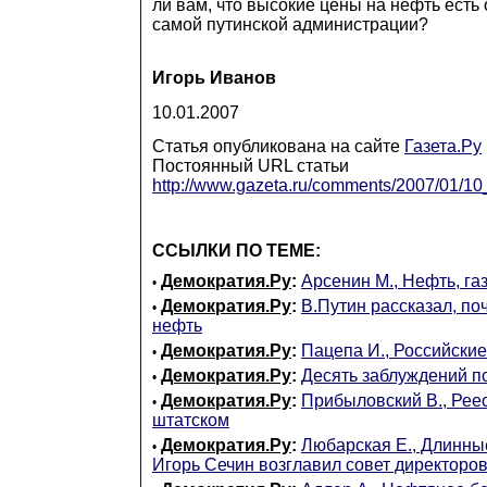
ли вам, что высокие цены на нефть есть 
самой путинской администрации?
Игорь Иванов
10.01.2007
Статья опубликована на сайте
Газета.Ру
Постоянный URL статьи
http://www.gazeta.ru/comments/2007/01/1
ССЫЛКИ ПО ТЕМЕ:
Демократия.Ру
:
Арсенин М., Нефть, га
•
Демократия.Ру
:
В.Путин рассказал, по
•
нефть
Демократия.Ру
:
Пацепа И., Российски
•
Демократия.Ру
:
Десять заблуждений п
•
Демократия.Ру
:
Прибыловский В., Реес
•
штатском
Демократия.Ру
:
Любарская Е., Длинны
•
Игорь Сечин возглавил совет директоро