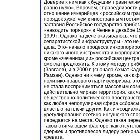
Доверие к ним как к будущим правителя
равно нулю». Впрочем, справедливости 
отношение ичкерийцев к российским гр
порядок хуже, чем к иностранным гостям
заставил Российское государство прибега
«наводить порядок» в Чечне в декабре 1
1999 г. Однако на деле оказывалось, что
сепаратистской инфраструктуры - это не
дела. Это- начало процесса инкорпориро
никакого иного инструмента инкорпорир
кроме «чеченизации» российская центра
смогла предложить. К этому методу приб
(Завгаев), и в 2000 г. (сначала Ахмат Ка
Рамзан). Однако ни к чему, кроме, как к
политико-правового партикуляризма, это
не стала восприниматься массовым соз
действительно мирная территория, как ч
общественно-политического пространств
как любая непопулярная сфера «сбрасы
властью на плечи других. Как и «социалка
урегулирование осетино-ингушского спо
передается на места. Однако такая пере
таком отягчающем факторе, как отсутст
сдержек и противовесов лидеру региона
чревата.