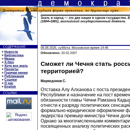
Знать и народ — это две нации в одном государстве.
Б
(1804=1881), английский государственный деятель
СОДЕРЖАНИЕ:
08.08.2026, суббота. Московское время 14:46
»
Новости
Обновлено:
20.02.2007
»
Библиотека
»
Медиа
»
X-files
Сможет ли Чечня стать росс
»
Хочу все знать
»
Проекты
территорией?
»
Горячая линия
»
Публикации
»
Ссылки
Маркедонов С.
»
О нас
»
English
Отставка Алу Алханова с поста президе
ССЫЛКИ:
Республики и назначение на пост врем
обязанности главы Чечни Рамзана Кады
отнести к разряду политических сенсаци
формально-юридическое оформление фа
лидерства премьер-министра Чечни дол
Однако за многочисленными комментари
посвященных анализу политических раск