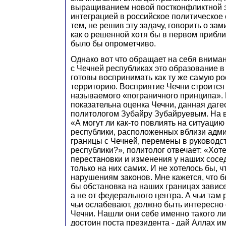
выращиванием новой постконфликтной э
интеграцией в российское политическое
тем, не решив эту задачу, говорить о за
как о решенной хотя бы в первом прибл
было бы опрометчиво.
Однако вот что обращает на себя вниман
с Чечней республиках это образование в
готовы воспринимать как ту же самую р
территорию. Восприятие Чечни строится 
называемого «пограничного принципа». 
показательна оценка Чечни, данная даге
политологом Зубайру Зубайруевым. На 
«А могут ли как-то повлиять на ситуацию
республики, расположенных вблизи адм
границы с Чечней, перемены в руководс
республики?», политолог отвечает: «Хоте
перестановки и изменения у наших сосе
только на них самих. И не хотелось бы, 
нарушениям законов. Мне кажется, что 
бы обстановка на наших границах зависе
а не от федерального центра. А чьи там
чьи ослабевают, должно быть интересно
Чечни. Нашли они себе именно такого лид
достоин поста президента - дай Аллах и