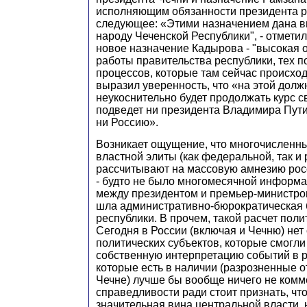
исполняющим обязанности президента р
следующее: «Этими назначением дана в
народу Чеченской Республики", - отметил
новое назначение Кадырова - "высокая 
работы правительства республики, тех 
процессов, которые там сейчас происход
выразил уверенность, что «на этой дол
неукоснительно будет продолжать курс св
подведет ни президента Владимира Пути
ни Россию».
Возникает ощущение, что многочисленн
властной элиты (как федеральной, так и
рассчитывают на массовую амнезию росс
- будто не было многомесячной информ
между президентом и премьер-министром
шла административно-бюрократическая 
республики. В прочем, такой расчет поли
Сегодня в России (включая и Чечню) не
политических субъектов, которые смогли
собственную интерпретацию событий в р
которые есть в наличии (разрозненные 
Чечне) лучше бы вообще ничего не комм
справедливости ради стоит признать, чт
значительная вина центральной власти, 