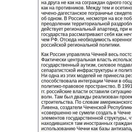
на друга не как на сограждан одного госу
как на противников. Между тем и осетино
чечено-дагестанское пограничье свидете
об одном. В России, несмотря на все по
преодолении территориальной раздроблен
действует региональный апартеид, при к
государства рассматривают себя как неч
чем РФ. Отсюда необходимость коренно
российской региональной политики.
Как Россия управляла Чечней весь пост
Фактически центральная власть использо
государственный аутизм, силовое подав
сепаратистской инфраструктуры и полит
Ни одна из этих моделей не принесла рез
способствовала интеграции Чечни в об
политико-правовое пространство. В 1991
гг. российские власти оставили ситуацию
волн. Там был дважды реализован проек
строительства. По словам американског
Ливена, создатели Чеченской Республик
«совершенно не сумели создать в Чечн
элементов государственной структуры, 
находившихся там иностранных граждан
использованию Чечни как базы антизапа