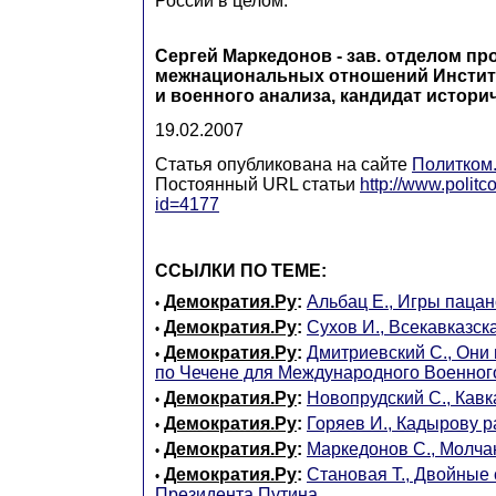
России в целом.
Сергей Маркедонов - зав. отделом пр
межнациональных отношений Инстит
и военного анализа, кандидат истори
19.02.2007
Статья опубликована на сайте
Политком
Постоянный URL статьи
http://www.politc
id=4177
ССЫЛКИ ПО ТЕМЕ:
Демократия.Ру
:
Альбац Е., Игры паца
•
Демократия.Ру
:
Сухов И., Всекавказск
•
Демократия.Ру
:
Дмитриевский С., Они
•
по Чечене для Международного Военног
Демократия.Ру
:
Новопрудский С., Кавк
•
Демократия.Ру
:
Горяев И., Кадырову 
•
Демократия.Ру
:
Маркедонов С., Молча
•
Демократия.Ру
:
Становая Т., Двойные
•
Президента Путина