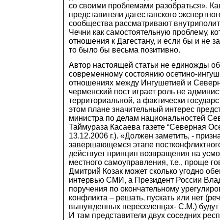
со своими проблемами разобраться». Ка
представители дагестанского экспертног
сообщества рассматривают внутриполит
Чечни как самостоятельную проблему, ко
отношения к Дагестану, и если бы и не з
то было бы весьма позитивно.
Автор настоящей статьи не единожды об
современному состоянию осетино-ингушс
отношениях между Ингушетией и Север
черменский пост играет роль не админис
территориальной, а фактически государс
этом плане значительный интерес предс
министра по делам национальностей Се
Таймураза Касаева газете “Северная Ос
13.12.2006 г.). «Должен заметить, - призн
завершающемся этапе постконфликтного
действует принцип возвращения на усмо
местного самоуправления, т.е., проще г
Дмитрий Козак может сколько угодно обе
интервью СМИ, а Президент России Влад
поручения по окончательному урегулир
конфликта – решать, пускать или нет (ре
вынужденных переселенцах- С.М.) будут 
И там представители двух соседних респ