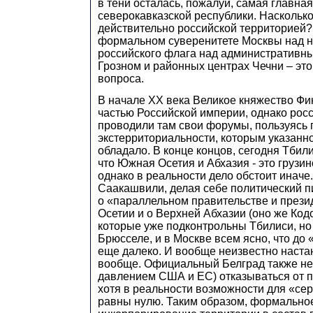
в тени осталась, пожалуй, самая главна
северокавказской республики. Насколько
действительно российской территорией? 
формальном суверенитете Москвы над н
российского флага над административн
Грозном и районных центрах Чечни – эт
вопроса.
В начале ХХ века Великое княжество Фи
частью Российской империи, однако рос
проводили там свои форумы, пользуясь
экстерриториальности, которым указанн
обладало. В конце концов, сегодня Тбили
что Южная Осетия и Абхазия - это грузин
однако в реальности дело обстоит иначе
Саакашвили, делая себе политический п
о «параллельном правительстве и през
Осетии и о Верхней Абхазии (оно же Код
которые уже подконтрольны Тбилиси, но 
Брюсселе, и в Москве всем ясно, что до
еще далеко. И вообще неизвестно настан
вообще. Официальный Белград также не 
давлением США и ЕС) отказываться от п
хотя в реальности возможности для «сер
равны нулю. Таким образом, формально