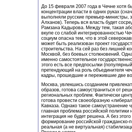
До 15 февраля 2007 года в Чечне хотя 
концентрации власти в одних руках (сна
выполняли русские премьер-министры, 
Алханов). Теперь вся власть будет сосре
Рамзана Кадырова. Между тем, такая аб
вкупе со слабой интегрированностью Че
социум опасна тем, что в этой северока
может быть реализован проект государс
строительства. На сей раз без лишней к
Москвой, без боевых столкновений. Одна
именно самостоятельное государственно
этого есть все предпосылки (популярный
претендующий на роль объединителя че
кадры, прошедшие и пережившие две во
Москва, увлекшись созданием привлекат
образов, готова самоустраниться от ре
региональных проблем. Фактически цент
готова провести своеобразную «либера
Кавказа. Однако такое самоустранение ч
главная проблема российской политики н
интеграция не будет решена. А без этог
формирование российской гражданско-по
реальная (а не виртуальная) стабилизаци