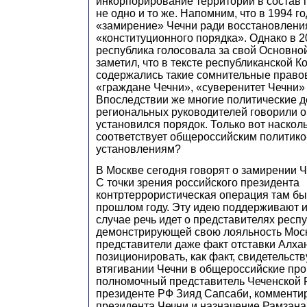
инкорпорирование территории в состав г
не одно и то же. Напомним, что в 1994 г
«замирение» Чечни ради восстановлени
«конституционного порядка». Однако в 20
республика голосовала за свой Основной
заметил, что в тексте республиканской К
содержались такие сомнительные правов
«граждане Чечни», «суверенитет Чечни» 
Впоследствии же многие политические д
региональных руководителей говорили о 
установился порядок. Только вот насколь
соответствует общероссийским политик
установлениям?
В Москве сегодня говорят о замирении Ч
С точки зрения российского президента
контртеррористическая операция там б
прошлом году. Эту идею поддерживают и
случае речь идет о представителях респ
демонстрирующей свою лояльность Моск
представители даже факт отставки Алха
позиционировать, как факт, свидетельс
втягивании Чечни в общероссийские про
полномочный представитель Чеченской 
президенте РФ Зияд Сапсаби, комментир
президента Чечни и назначение Рамзан