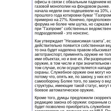
офисы в связи с обвальным падением ко
газовой монополии на фондовом рынке. 
начала недели они подешевели на 10%, а
прошлого года котировки бумаг "Газпром
примерно на 27%. Конечно, предположен
форума не более чем шутка, но сарказм 
при "Газпроме" собственных ведомстве
подразделений - это нонсенс.
Как утверждает "Независимая газета", ес
действительно появится собственная ве
то она будет наделена правом обыскива
автотранспорт, применять оружие не то
ими объектах, но и вне их. Им разрешен
оружие, в том числе и при значительном
том случае, если осуществляется нападе
охраны. Служебное оружие они могут нос
потому что, опять же, по закону, у них ес
самооборону. Более того, по закону о в
структуры, имеющие такой статус, могут 
боевое автоматическое оружие.
Кроме того, думцы предложили скоррек
редакцию закона об оружии: охранным с
будет позволено приобретать служебное