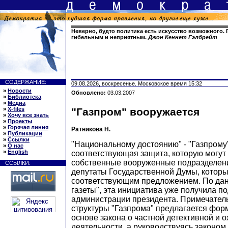
Неверно, будто политика есть искусство возможного. 
гибельным и неприятным.
Джон Кеннет Гэлбрейт
СОДЕРЖАНИЕ:
09.08.2026, воскресенье. Московское время 15:32
»
Новости
Обновлено:
03.03.2007
»
Библиотека
»
Медиа
»
X-files
"Газпром" вооружается
»
Хочу все знать
»
Проекты
»
Горячая линия
Ратникова Н.
»
Публикации
»
Ссылки
"Национальному достоянию" - "Газпрому
»
О нас
»
English
соответствующая защита, которую могут 
собственные вооруженные подразделени
ССЫЛКИ:
депутаты Государственной Думы, котор
соответствующим предложением. По да
газеты", эта инициатива уже получила п
администрации президента. Примечатель
структуры "Газпрома" предлагается фор
основе закона о частной детективной и 
деятельности, а руководствуясь законом