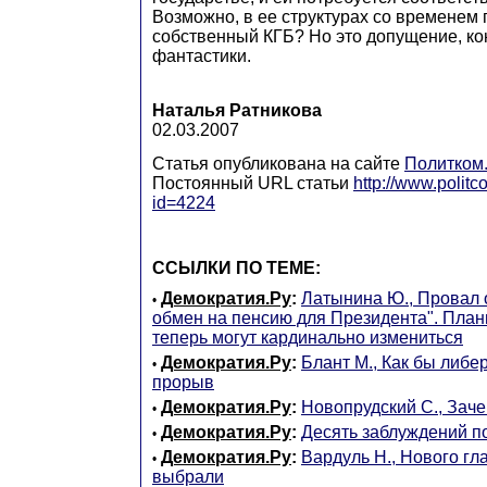
Возможно, в ее структурах со временем 
собственный КГБ? Но это допущение, кон
фантастики.
Наталья Ратникова
02.03.2007
Статья опубликована на сайте
Политком
Постоянный URL статьи
http://www.politc
id=4224
ССЫЛКИ ПО ТЕМЕ:
Демократия.Ру
:
Латынина Ю., Провал 
•
обмен на пенсию для Президента". План
теперь могут кардинально измениться
Демократия.Ру
:
Блант М., Как бы либе
•
прорыв
Демократия.Ру
:
Новопрудский С., Зач
•
Демократия.Ру
:
Десять заблуждений п
•
Демократия.Ру
:
Вардуль Н., Нового гл
•
выбрали