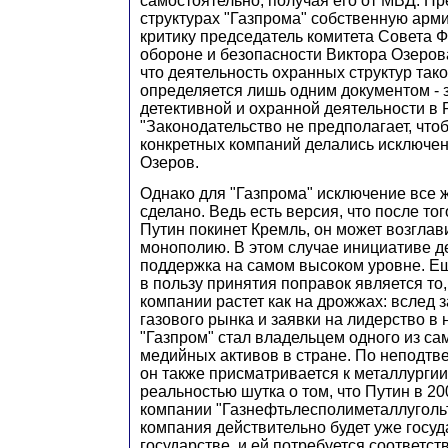
самостоятельно, получая его от МВД. Пр
структурах "Газпрома" собственную арм
критику председатель комитета Совета 
обороне и безопасности Виктора Озерова
что деятельность охранных структур тако
определяется лишь одним документом - 
детективной и охранной деятельности в 
"Законодательство не предполагает, чтоб
конкретных компаний делались исключени
Озеров.
Однако для "Газпрома" исключение все 
сделано. Ведь есть версия, что после то
Путин покинет Кремль, он может возглав
монополию. В этом случае инициативе д
поддержка на самом высоком уровне. Е
в пользу принятия поправок является то,
компании растет как на дрожжах: вслед 
газового рынка и заявки на лидерство в
"Газпром" стал владельцем одного из с
медийных активов в стране. По неподт
он также присматривается к металлургии.
реальностью шутка о том, что Путин в 20
компании "Газнефтьлесполиметаллуголь
компания действительно будет уже госуд
государстве, и ей потребуется соответс