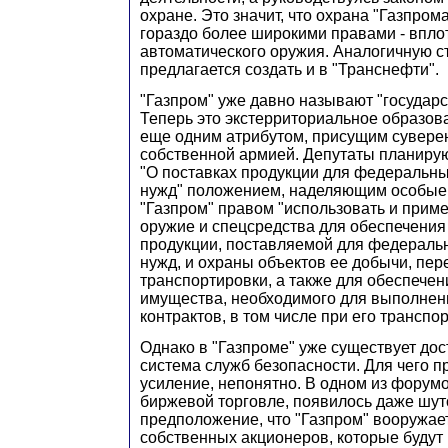
охране. Это значит, что охрана "Газпром
гораздо более широкими правами - впло
автоматического оружия. Аналогичную с
предлагается создать и в "Транснефти".
"Газпром" уже давно называют "государс
Теперь это экстерриториальное образов
еще одним атрибутом, присущим сувере
собственной армией. Депутаты планирую
"О поставках продукции для федеральн
нужд" положением, наделяющим особые
"Газпром" правом "использовать и прим
оружие и спецсредства для обеспечения
продукции, поставляемой для федераль
нужд, и охраны объектов ее добычи, пер
транспортировки, а также для обеспечен
имущества, необходимого для выполнен
контрактов, в том числе при его транспо
Однако в "Газпроме" уже существует до
система служб безопасности. Для чего п
усиление, непонятно. В одном из форум
биржевой торговле, появилось даже шу
предположение, что "Газпром" вооружае
собственных акционеров, которые будут