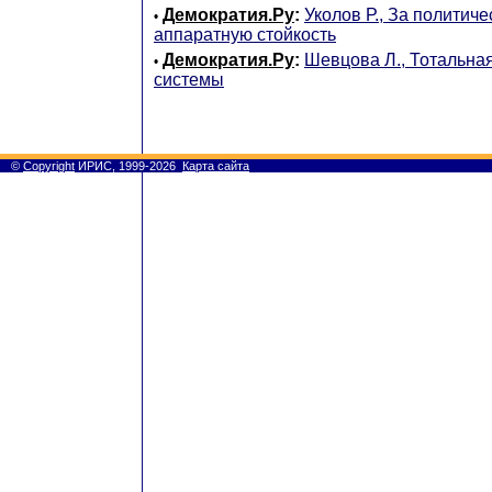
Демократия.Ру
:
Уколов Р., За политич
•
аппаратную стойкость
Демократия.Ру
:
Шевцова Л., Тотальная
•
системы
©
Copyright
ИРИС, 1999-2026
Карта сайта