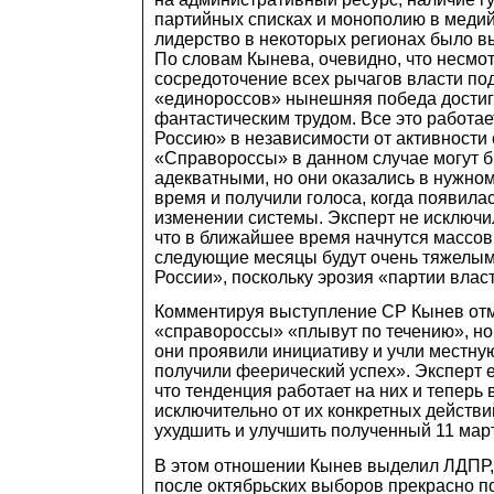
партийных списках и монополию в меди
лидерство в некоторых регионах было в
По словам Кынева, очевидно, что несмо
сосредоточение всех рычагов власти по
«единороссов» нынешняя победа достиг
фантастическим трудом. Все это работа
Россию» в независимости от активности 
«Справороссы» в данном случае могут б
адекватными, но они оказались в нужно
время и получили голоса, когда появила
изменении системы. Эксперт не исключи
что в ближайшее время начнутся массов
следующие месяцы будут очень тяжелым
России», поскольку эрозия «партии влас
Комментируя выступление СР Кынев отме
«справороссы» «плывут по течению», но 
они проявили инициативу и учли местну
получили феерический успех». Эксперт 
что тенденция работает на них и теперь 
исключительно от их конкретных действий
ухудшить и улучшить полученный 11 март
В этом отношении Кынев выделил ЛДПР,
после октябрьских выборов прекрасно п