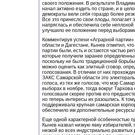
своего положения. В результате Влади
начал активно ездить по стране, и в це
демократы вели себя гораздо более резк
Все это принесло свои плоды, полагает 
напряглась и обеспечила себе неплохой р
улучшило ее положение перед выборами
Комментируя успехи «Аграрной партии» 
области и Дагестане, Кынев отметил, что
партии были, есть и остаются частью ре
которые получили заранее определенный
поскольку не было традиционной борьбы
можно оценить как элитный сговор, опр
голосования. В отличии от них прохожд
ЗАКС Самарской области это электораль
голоса, из тех же голосов, что мэр Сама
выборах в ноябре, тогда вокруг Тархова 
голосовали скорее против его предшест
но теперь интересы их разошлись. К то
поддерживала крупная самарская корпор
обеспечило им дополнительные ресурсы
Еще одной характерной особенностью 
Кынев назвал низкую явку избирателей, 
низкой во всех индустриально развитых р