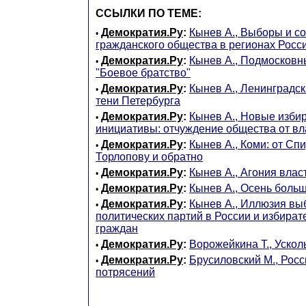
ССЫЛКИ ПО ТЕМЕ:
Демократия.Ру
:
Кынев А., Выборы и с
•
гражданского общества в регионах Росс
Демократия.Ру
:
Кынев А., Подмосковны
•
"Боевое братство"
Демократия.Ру
:
Кынев А., Ленинградск
•
тени Петербурга
Демократия.Ру
:
Кынев А., Новые изби
•
инициативы: отчуждение общества от вл
Демократия.Ру
:
Кынев А., Коми: от Сп
•
Торлопову и обратно
Демократия.Ру
:
Кынев А., Агония влас
•
Демократия.Ру
:
Кынев А., Осень боль
•
Демократия.Ру
:
Кынев А., Иллюзия вы
•
политических партий в России и избира
граждан
Демократия.Ру
:
Ворожейкина Т., Уско
•
Демократия.Ру
:
Брусиловский М., Росс
•
потрясений