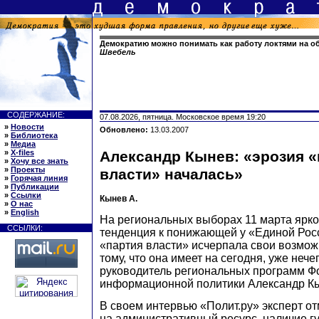
Демократию можно понимать как работу локтями на о
Швебель
СОДЕРЖАНИЕ:
07.08.2026, пятница. Московское время 19:20
»
Новости
Обновлено:
13.03.2007
»
Библиотека
»
Медиа
»
X-files
Александр Кынев: «эрозия «
»
Хочу все знать
»
Проекты
власти» началась»
»
Горячая линия
»
Публикации
»
Ссылки
Кынев А.
»
О нас
»
English
На региональных выборах 11 марта ярк
ССЫЛКИ:
тенденция к понижающей у «Единой Росс
«партия власти» исчерпала свои возмож
тому, что она имеет на сегодня, уже нечег
руководитель региональных программ Ф
информационной политики Александр К
В своем интервью «Полит.ру» эксперт от
на административный ресурс, наличие г