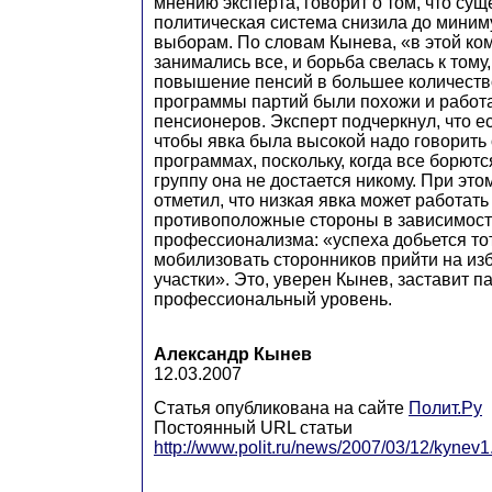
мнению эксперта, говорит о том, что су
политическая система снизила до миним
выборам. По словам Кынева, «в этой к
занимались все, и борьба свелась к тому
повышение пенсий в большее количество
программы партий были похожи и работ
пенсионеров. Эксперт подчеркнул, что е
чтобы явка была высокой надо говорить
программах, поскольку, когда все борют
группу она не достается никому. При эт
отметил, что низкая явка может работат
противоположные стороны в зависимост
профессионализма: «успеха добьется тот
мобилизовать сторонников прийти на из
участки». Это, уверен Кынев, заставит 
профессиональный уровень.
Александр Кынев
12.03.2007
Статья опубликована на сайте
Полит.Ру
Постоянный URL статьи
http://www.polit.ru/news/2007/03/12/kynev1