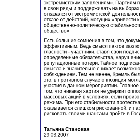
экстремистским заявлениям». Партиям 
в свои ряды и поддерживать на выборах 
отказался от экстремистской деятельност
отказе от действий, могущих «привести 
общественно-политическую стабильность
общество».
Есть большие сомнения в том, что докум
эффективным. Ведь смысл пактов заклю
гласности - участники, ставя свои подпи
определенные обязательства, нарушение
репутационные потери. Тайное подписан
смысла и значительно снижает возможно
соблюдением. Тем не менее, Кремль бы
это, в противном случае оппозиция могла
участия в данном мероприятии. Главное
том, что никакая хартия не удержит опп
массовых акций в условиях, если произ
режима. При его стабильности протестн
оказывается слишком рискованной, и пар
рисковать своими шансами пройти в Гос
Татьяна Становая
29.03.2007