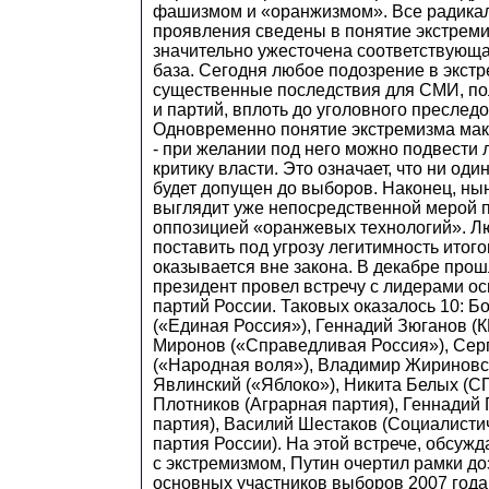
фашизмом и «оранжизмом». Все радика
проявления сведены в понятие экстрем
значительно ужесточена соответствующ
база. Сегодня любое подозрение в экст
существенные последствия для СМИ, по
и партий, вплоть до уголовного преслед
Одновременно понятие экстремизма ма
- при желании под него можно подвести
критику власти. Это означает, что ни оди
будет допущен до выборов. Наконец, н
выглядит уже непосредственной мерой 
оппозицией «оранжевых технологий». Л
поставить под угрозу легитимность итог
оказывается вне закона. В декабре прош
президент провел встречу с лидерами о
партий России. Таковых оказалось 10: Б
(«Единая Россия»), Геннадий Зюганов (
Миронов («Справедливая Россия»), Сер
(«Народная воля»), Владимир Жириновс
Явлинский («Яблоко»), Никита Белых (С
Плотников (Аграрная партия), Геннадий 
партия), Василий Шестаков (Социалисти
партия России). На этой встрече, обсуж
с экстремизмом, Путин очертил рамки д
основных участников выборов 2007 года