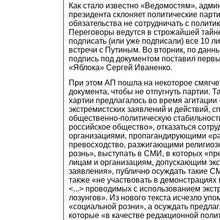
Как стало известно «Ведомостям», адми
президента склоняет политические парт
обязательства не сотрудничать с полити
Переговоры ведутся в строжайшей тайне
подписать (или уже подписали) все 10 
встречи с Путиным. Во вторник, по дан
подпись под документом поставил перв
«Яблока» Сергей Иваненко.
При этом АП пошла на некоторое смягче
документа, чтобы не отпугнуть партии. Т
хартии предлагалось во время агитации 
экстремистских заявлений и действий, 
общественно-политическую стабильность
российское общество», отказаться сотру
организациями, пропагандирующими «ра
превосходство, разжигающими религиоз
рознь», выступать в СМИ, в которых «п
лицам и организациям, допускающим эк
заявления», публично осуждать такие С
также «не участвовать в демонстрациях 
<...> проводимых с использованием экст
лозунгов». Из нового текста исчезло упо
«социальной розни», а осуждать предла
которые «в качестве редакционной поли