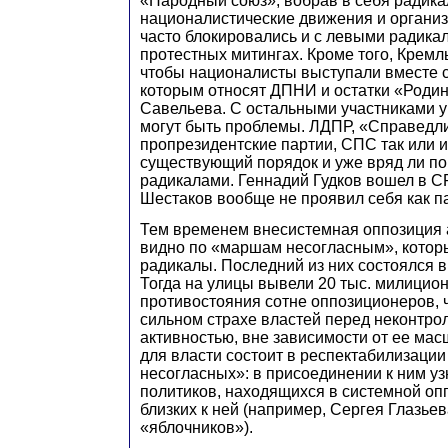
«Народный союз», вобрав в себя радик
националистические движения и организ
часто блокировались и с левыми радика
протестных митингах. Кроме того, Кремль
чтобы националисты выступали вместе с
которым относят ДПНИ и остатки «Родин
Савельева. С остальными участниками у
могут быть проблемы. ЛДПР, «Справедли
пропрезидентские партии, СПС так или и
существующий порядок и уже вряд ли пой
радикалами. Геннадий Гудков вошел в СР
Шестаков вообще не проявил себя как п
Тем временем внесистемная оппозиция а
видно по «маршам несогласным», котор
радикалы. Последний из них состоялся 
Тогда на улицы вывели 20 тыс. милицио
противостояния сотне оппозиционеров, ч
сильном страхе властей перед неконтро
активностью, вне зависимости от ее мас
для власти состоит в респектабилизаци
несогласных»: в присоединении к ним у
политиков, находящихся в системной оп
близких к ней (например, Сергея Глазье
«яблочников»).