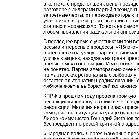
в контексте предстоящей смены президе
разговоре с лидерами партий президент
запретные черты, от перехода которых и
участников встречи: разыгрывание наци
«карты» и «оранжизм». То есть на самом 
любом проявлении радикальной оппозиц
В последнее время с участниками той вс
весьма интересные процессы. «Яблоко»
вытесняется на улицу - партия принимае
уличных акциях, находясь на грани пре
внесистемную оппозицию. И что может п
не понятно. Партия электорально очень 
на мартовских региональных выборах у н
остается альтернативы радикализации. 
«яблочников» в выборах сейчас кажется
КПРФ в прошлом году провела громкую
несанкционированную акцию в честь го
революции. Милиция не решилась пресе
коммунистов, ситуация на улице была о
Лидер коммунистов Геннадий Зюганов то
беспрецедентно резкой критикой в адрес
«Народная воля» Сергея Бабурина прев