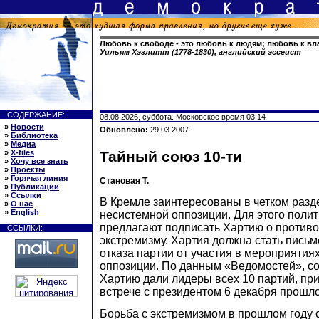
Любовь к свободе - это любовь к людям; любовь к вла
Уильям Хэзлитт (1778-1830), английский эссеист
СОДЕРЖАНИЕ:
08.08.2026, суббота. Московское время 03:14
»
Новости
Обновлено:
29.03.2007
»
Библиотека
»
Медиа
»
X-files
Тайный союз 10-ти
»
Хочу все знать
»
Проекты
»
Горячая линия
Становая Т.
»
Публикации
»
Ссылки
В Кремле заинтересованы в четком разд
»
О нас
»
English
несистемной оппозиции. Для этого поли
предлагают подписать Хартию о против
ССЫЛКИ:
экстремизму. Хартия должна стать пись
отказа партии от участия в мероприятия
оппозиции. По данным «Ведомостей», со
Хартию дали лидеры всех 10 партий, пр
встрече с президентом 6 декабря прошло
Борьба с экстремизмом в прошлом году 