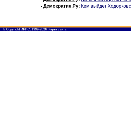
Демократия.Ру
:
Кем выйдет Ходорковс
•
©
Copyright
ИРИС, 1999-2026
Карта сайта