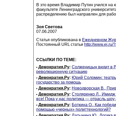
В это время Владимир Путин учился на
факультете Ленинградского университета.
распределению был направлен для рабо
Зоя Светова
07.06.2007
Статья опубликована в
Ежедневном Жур
Постоянный URL статьи
http://www.ej.ru
ССЫЛКИ ПО ТЕМЕ:
Демократия.Ру
:
Солженицын видит в 
•
революционную ситуацию
Демократия.Ру
:
Юрий Соломин: театры
•
государство за помощь
Демократия.Ру
:
Новодворская В., При
•
Демократия.Ру
:
Столяренко Л., Имидж 
•
все! Пока у нас политика — отрасль шоу
Демократия.Ру
:
Боткина О., Как побед
•
помощью «черных» политтехнологий?
Демократия.Ру
:
Латынина Ю., Логика 
•