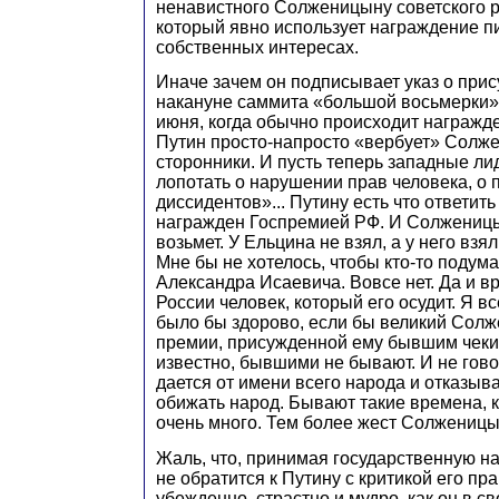
ненавистного Солженицыну советского р
который явно использует награждение п
собственных интересах.
Иначе зачем он подписывает указ о при
накануне саммита «большой восьмерки»,
июня, когда обычно происходит награжд
Путин просто-напросто «вербует» Солж
сторонники. И пусть теперь западные ли
лопотать о нарушении прав человека, о
диссидентов»... Путину есть что ответит
награжден Госпремией РФ. И Солжениц
возьмет. У Ельцина не взял, а у него взял.
Мне бы не хотелось, чтобы кто-то подума
Александра Исаевича. Вовсе нет. Да и вр
России человек, который его осудит. Я в
было бы здорово, если бы великий Солж
премии, присужденной ему бывшим чекис
известно, бывшими не бывают. И не гово
дается от имени всего народа и отказыв
обижать народ. Бывают такие времена, к
очень много. Тем более жест Солженицы
Жаль, что, принимая государственную н
не обратится к Путину с критикой его пр
убежденно, страстно и мудро, как он в с