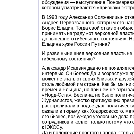
обсуждения — выступление Пономарева 
котором усматриваются «признаки экстр
В 1998 году Александр Солженицын отка
Андрея Первозванного, которым его наг
Борис Ельцин. Тогда свой отказ он объ
принимать награду «от верховной власт
до нынешнего гибельного состояния». Н
Ельцина хуже России Путина?
И разве нынешняя верховная власть не 
гибельному состоянию?
Александр Исаевич давно не появляется 
интервью. Он болеет. Да и возраст уже п
может не знать от своих близких и друзей
столь любимой им стране. Как бы мы ни 
времени Ельцина, но при нем не взрыва
«Норд-Оста», Беслана, не было политич
Журналистов, жестко критикующих прези
расстреливали в подъездах, политическ
сажали в тюрьму, как Ходорковского, ме
его бизнес, возбуждая уголовные дела п
сотрудников и коллег только потому, чт
к ЮКОСу.
Да и положение простого народа, столь