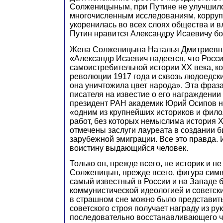
Солженицыным, при Путине не улучшило
многочисленным исследованиям, корруп
укоренилась во всех слоях общества и в
Путин нравится Александру Исаевичу б
Жена Солженицына Наталья Дмитриевна
«Александр Исаевич надеется, что Росси
самоистребительной истории ХХ века, ко
революции 1917 года и сквозь людоедск
она уничтожила цвет народа». Эта фраз
писателя на известие о его награждении
президент РАН академик Юрий Осипов 
«одним из крупнейших историков и фило
работ, без которых немыслима история 
отмечены заслуги лауреата в создании 
зарубежной эмиграции. Все это правда.
воистину выдающийся человек.
Только он, прежде всего, не историк и не
Солженицын, прежде всего, фигура симв
самый известный в России и на Западе 
коммунистической идеологией и советск
в страшном сне можно было представить,
советского строя получает награду из ру
последовательно восстанавливающего ч