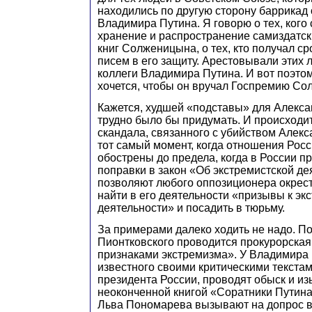
находились по другую сторону баррикад 
Владимира Путина. Я говорю о тех, кого 
хранение и распространение самиздатск
книг Солженицына, о тех, кто получал ср
писем в его защиту. Арестовывали этих
коллеги Владимира Путина. И вот поэто
хочется, чтобы он вручал Госпремию Со
Кажется, худшей «подставы» для Алекс
трудно было бы придумать. И происходит
скандала, связанного с убийством Алекс
тот самый момент, когда отношения Рос
обострены до предела, когда в России 
поправки в закон «Об экстремистской де
позволяют любого оппозиционера окрест
найти в его деятельности «призывы к эк
деятельности» и посадить в тюрьму.
За примерами далеко ходить не надо. П
Пионтковского проводится прокурорская 
признаками экстремизма». У Владимира
известного своими критическими текстам
президента России, проводят обыск и и
неоконченной книгой «Соратники Путин
Льва Пономарева вызывают на допрос в