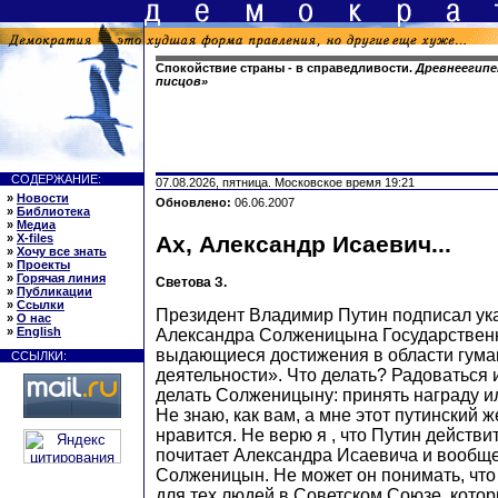
Спокойствие страны - в справедливости.
Древнеегипе
писцов»
СОДЕРЖАНИЕ:
07.08.2026, пятница. Московское время 19:21
»
Новости
Обновлено:
06.06.2007
»
Библиотека
»
Медиа
»
X-files
Ах, Александр Исаевич...
»
Хочу все знать
»
Проекты
»
Горячая линия
Светова З.
»
Публикации
»
Ссылки
Президент Владимир Путин подписал ук
»
О нас
»
English
Александра Солженицына Государствен
выдающиеся достижения в области гума
ССЫЛКИ:
деятельности». Что делать? Радоваться 
делать Солженицыну: принять награду и
Не знаю, как вам, а мне этот путинский 
нравится. Не верю я , что Путин действ
почитает Александра Исаевича и вообще 
Солженицын. Не может он понимать, чт
для тех людей в Советском Союзе, кото