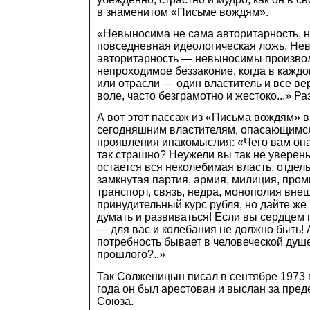
в знаменитом «Письме вождям».
«Невыносима не сама авторитарность, 
повседневная идеологическая ложь. Не
авторитарность — невыносимы произвол
непроходимое беззаконие, когда в каждо
или отрасли — один властитель и все ве
воле, часто безграмотно и жестоко...» Ра
А вот этот пассаж из «Письма вождям» в
сегодняшним властителям, опасающимс
проявления инакомыслия: «Чего вам оп
так страшно? Неужели вы так не уверены
остается вся неколебимая власть, отдел
замкнутая партия, армия, милиция, про
транспорт, связь, недра, монополия вне
принудительный курс рубля, но дайте же
думать и развиваться! Если вы сердцем
— для вас и колебания не должно быть! 
потребность бывает в человеческой душ
прошлого?..»
Так Солженицын писал в сентябре 1973 
года он был арестован и выслан за пред
Союза.