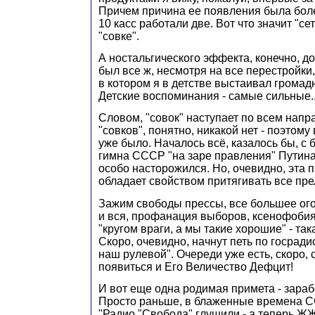
Причем причина ее появления была боле
10 касс работали две. Вот что значит "сеть
"совке".
А ностальгического эффекта, конечно, до
был все ж, несмотря на все перестройки,
в котором я в детстве выстаивал грома
Детские воспоминания - самые сильные..
Словом, "совок" наступает по всем напр
"совков", понятно, никакой нет - поэтому 
уже было. Началось всё, казалось бы, с
гимна СССР "на заре правления" Путина.
особо насторожился. Но, очевидно, эта 
обладает свойством притягивать все прел
Зажим свободы прессы, все большее ого
и вся, профанация выборов, ксенофобия
"кругом враги, а мы такие хорошие" - така
Скоро, очевидно, начнут петь по госради
наш рулевой". Очереди уже есть, скоро, 
появиться и Его Величество Дефцит!
И вот еще одна родимая примета - зараб
Просто раньше, в блаженные времена С
"Радио "Свобода" глушили - а теперь ЖЖ