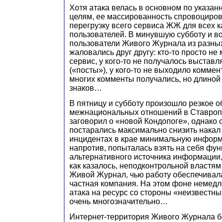
Хотя атака велась в основном по указа
целям, ее массированность спровоциро
перегрузку всего сервиса ЖЖ для всех к
пользователей. В минувшую субботу и в
пользователи Живого Журнала из разных
жаловались друг другу: кто-то просто не
сервис, у кого-то не получалось выстав
(«посты»), у кого-то не выходило коммен
многих комменты получались, но длиной
знаков…
В пятницу и субботу произошло резкое 
межнациональных отношений в Ставропо
заговорил о «новой Кондопоге», однак
постарались максимально снизить накал
инцидентах в крае минимальную инфор
напротив, попыталась взять на себя фу
альтернативного источника информации,
как казалось, неподконтрольной власт
Живой Журнал, чью работу обеспечивал
частная компания. На этом фоне немед
атака на ресурс со стороны «неизвестны
очень многозначительно…
Интернет-территория Живого Журнала 