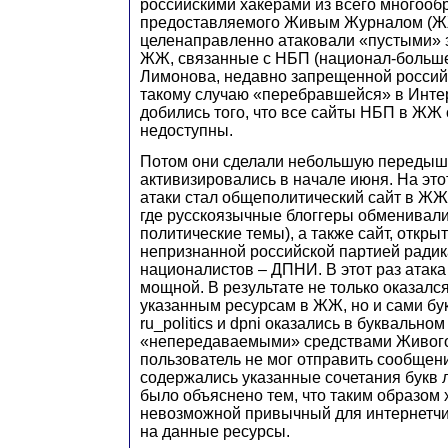
российскими хакерами из всего многообр
предоставляемого Живым Журналом (Ж
целенаправленно атаковали «пустыми» 
ЖЖ, связанные с НБП (национал-больше
Лимонова, недавно запрещенной россий
такому случаю «перебравшейся» в Интерн
добились того, что все сайты НБП в ЖЖ
недоступны.
Потом они сделали небольшую передышк
активизировались в начале июня. На это
атаки стал общеполитический сайт в ЖЖ
где русскоязычные блоггеры обменивал
политические темы), а также сайт, откр
непризнанной российской партией ради
националистов – ДПНИ. В этот раз атак
мощной. В результате не только оказался
указанным ресурсам в ЖЖ, но и сами бу
ru_politics и dpni оказались в буквально
«непередаваемыми» средствами Живого
пользователь не мог отправить сообщен
содержались указанные сочетания букв 
было объяснено тем, что таким образом
невозможной привычный для интернетч
на данные ресурсы.