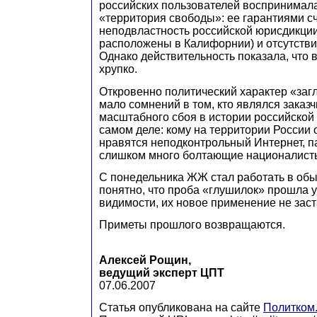
российских пользователей воспринимала
«территория свободы»: ее гарантиями с
неподвластность российской юрисдикции
расположены в Калифорнии) и отсутств
Однако действительность показала, что в
хрупко.
Откровенно политический характер «заг
мало сомнений в том, кто являлся заказ
масштабного сбоя в истории российской
самом деле: кому на территории России
нравятся неподконтрольный Интернет, п
слишком много болтающие националист
С понедельника ЖЖ стал работать в об
понятно, что проба «глушилок» прошла у
видимости, их новое применение не заст
Приметы прошлого возвращаются.
Алексей Рощин,
ведущий эксперт ЦПТ
07.06.2007
Статья опубликована на сайте
Политком