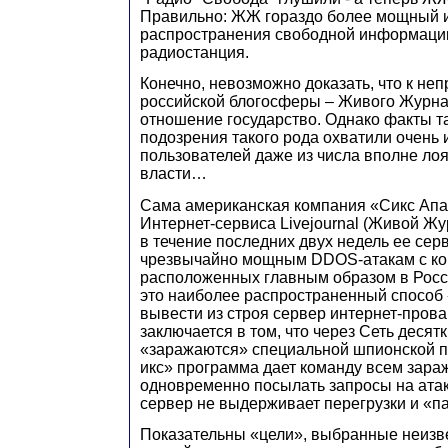
Правильно: ЖЖ гораздо более мощный 
распространения свободной информаци
радиостанция.
Конечно, невозможно доказать, что к не
российской блогосферы – Живого Журна
отношение государство. Однако факты т
подозрения такого рода охватили очень 
пользователей даже из числа вполне л
власти…
Сама американская компания «Сикс Апа
Интернет-сервиса Livejournal (Живой Жур
в течение последних двух недель ее се
чрезвычайно мощным DDOS-атакам с ко
расположенных главным образом в Росс
это наиболее распространенный способ 
вывести из строя сервер интернет-прова
заключается в том, что через Сеть деся
«заражаются» специальной шпионской п
икс» программа дает команду всем зар
одновременно посылать запросы на ата
сервер не выдерживает перегрузки и «па
Показательны «цели», выбранные неиз