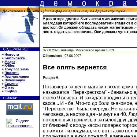
У диктатора должна быть некая мистическая притя
благодаря которой его последователи впадают в с
восторг. Он должен обладать неким магнетизмом, 
честь отдать за него жизнь. Они должны чувствов
СОДЕРЖАНИЕ:
07.08.2026, пятница. Московское время 18:39
»
Новости
Обновлено:
07.06.2007
»
Библиотека
»
Медиа
»
X-files
Все опять вернется
»
Хочу все знать
»
Проекты
»
Горячая линия
Рощин А.
»
Публикации
»
Ссылки
Позавчера зашел в магазин возле дома, 
»
О нас
»
English
называется "Перекрестком" - банально е
около 9 вечера. Я закидал продукты в те
ССЫЛКИ:
кассе... И - ба! Что-то до боли знакомое, 
"Перекрестке" была очередь. Не какая-ни
человека, а настоящая - минут на 40. Лю
покорно выстроились в затылок друг дру
от ближней к входу кассы поперек торго
в памяти - и подумал, что вот такую пол
продуктами я вижу, пожалуй, впервые за 