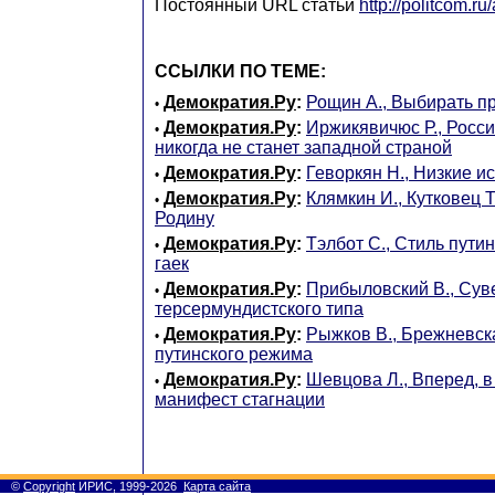
Постоянный URL статьи
http://politcom.r
ССЫЛКИ ПО ТЕМЕ:
Демократия.Ру
:
Рощин А., Выбирать п
•
Демократия.Ру
:
Иржикявичюс Р., Росси
•
никогда не станет западной страной
Демократия.Ру
:
Геворкян Н., Низкие и
•
Демократия.Ру
:
Клямкин И., Кутковец Т
•
Родину
Демократия.Ру
:
Тэлбот С., Стиль пути
•
гаек
Демократия.Ру
:
Прибыловский В., Сув
•
терсермундистского типа
Демократия.Ру
:
Рыжков В., Брежневск
•
путинского режима
Демократия.Ру
:
Шевцова Л., Вперед, 
•
манифест стагнации
©
Copyright
ИРИС, 1999-2026
Карта сайта