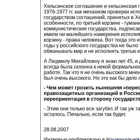
Хельсинское соглашение и хельсинская 
1976-1977 гг. как механизм проверки ис
государством соглашений, принятых в Хе
особенности, по третьей корзине - гуман
коммунистические государства, подписа
имели ни малейшего намерения исполня
корзину - права человека. Вот тогда это 
годы у российского государства не было 
обманывать мир и не исполнять третью к
А Людмилу Михайловну я знаю лет 45, и 
всегда была склонна к некой формально
работе. Так что я не очень высокого мнен
был очень высокого. Но это как бы дело 
- Чем может грозить нынешняя «пере
правозащитных организаций в России
переориентация в сторону государст
- Этим они только все загубят. И так уж т
осталось. Печально, если так будет.
28.08.2007
Интервью опубликовано в
Национально