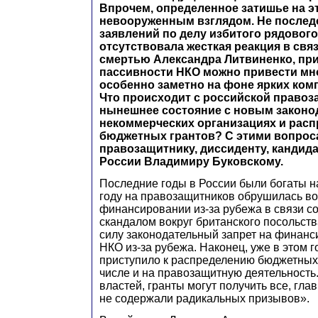
Впрочем, определенное затишье на э
невооруженным взглядом. Не послед
заявлений по делу избитого рядового
отсутствовала жесткая реакция в свя
смертью Александра Литвиненко, пр
пассивности НКО можно привести мно
особенно заметно на фоне ярких ком
Что происходит с российской правоз
нынешнее состояние с новым законо
некоммерческих организациях и рас
бюджетных грантов? С этими вопрос
правозащитнику, диссиденту, кандид
России Владимиру Буковскому.
Последние годы в России были богаты н
году на правозащитников обрушилась в
финансировании из-за рубежа в связи с
скандалом вокруг британского посольств
силу законодательный запрет на финанс
НКО из-за рубежа. Наконец, уже в этом 
приступило к распределению бюджетных 
числе и на правозащитную деятельность
властей, гранты могут получить все, гла
не содержали радикальных призывов».