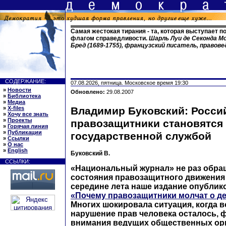
Самая жестокая тирания - та, которая выступает п
флагом справедливости.
Шарль Луи де Секонда Мо
Бред (1689-1755), французский писатель, правов
СОДЕРЖАНИЕ:
07.08.2026, пятница. Московское время 19:30
»
Новости
Обновлено:
29.08.2007
»
Библиотека
»
Медиа
»
X-files
Владимир Буковский: Росси
»
Хочу все знать
»
Проекты
правозащитники становятся
»
Горячая линия
»
Публикации
государственной службой
»
Ссылки
»
О нас
»
English
Буковский В.
ССЫЛКИ:
«Национальный журнал» не раз обращ
состояния правозащитного движения 
середине лета наше издание опублик
«Почему правозащитники молчат о д
Многих шокировала ситуация, когда
нарушение прав человека осталось, ф
внимания ведущих общественных орг