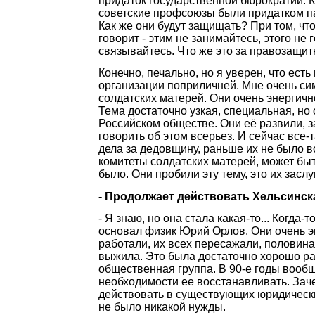
придаток государственной бюрократии. К
советские профсоюзы были придатком п
Как же они будут защищать? При том, что
говорит - этим не занимайтесь, этого не 
связывайтесь. Что же это за правозащит
Конечно, печально, но я уверен, что ест
организации поприличней. Мне очень с
солдатских матерей. Они очень энергично
Тема достаточно узкая, специальная, но
Российском обществе. Они её развили, 
говорить об этом всерьез. И сейчас все-
дела за дедовщину, раньше их не было в
комитеты солдатских матерей, может быт
было. Они пробили эту тему, это их заслу
- Продолжает действовать Хельсинска
- Я знаю, но она стала какая-то... Когда-
основал физик Юрий Орлов. Они очень э
работали, их всех пересажали, половина
выжила. Это была достаточно хорошо р
общественная группа. В 90-е годы вооб
необходимости ее восстанавливать. Зач
действовать в существующих юридическ
не было никакой нужды.