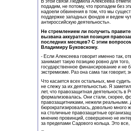
В этой связи Людмила Алексеева отмети
подадим, не потому, что пропадем без эти
надоели обвинения в том, что мы сущест
поддержке западных фондов и ведем чут
антироссийскую деятельность».
Не стремлением ли получить правит
вызвана аккуратная позиция правоз
последних месяцев? С этим вопросо
Владимиру Буковскому.
- Если Алексеева говорит именно так, от
занимает такую позицию ровно для того,
государственное финансирование и не б
экстремизме. Раз она сама так говорит, зн
Что касается всех остальных, мне судить
не слежу за их деятельностью. Я заметил
лет, что правозащитная деятельность в 
формализовалась. Они стали, скорее, 
правозащитниками, нежели реальными. 
бюрократизировалась, довольно много ж
на столичные правозащитные организаци
мнению провинций, совершенно не инте
за пределами Садового кольца. Это все,