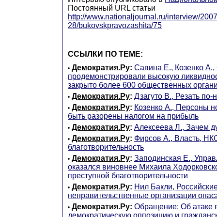
Постоянный URL статьи
http://www.nationaljournal.ru/interview/200
28/bukovskpravozashita/75
ССЫЛКИ ПО ТЕМЕ:
Демократия.Ру
:
Савина Е., Козенко А.
•
продемонстрировали высокую ликвидност
закрыто более 600 общественных орган
Демократия.Ру
:
Дзагуто В., Резать по-
•
Демократия.Ру
:
Козенко А., Персоны н
•
быть разорены налогом на прибыль
Демократия.Ру
:
Алексеева Л., Зачем 
•
Демократия.Ру
:
Фирсов А., Власть, НК
•
благотворительность
Демократия.Ру
:
Заподинская Е., Упр
•
оказался виновнее Михаила Ходорковско
преступной благотворительности
Демократия.Ру
:
Нил Бакли, Российски
•
неправительственные организации опас
Демократия.Ру
:
Обращение: Об атаке 
•
демократическую оппозицию и гражданс