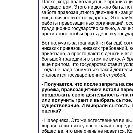
Плохо, когда правозащитные организац
государством. Этого не должно быть, по
забота правозащитного движения - защи
лица, личности от государства. Это наи
работы правозащитных организаций, осо
традиционно государство сильно, а лично
против того, чтобы брать деньги у госуда
Вот получать за границей - я бы ещё сог
никаких привязок, никаких требований, 
привязано, а просто даются деньги и всё
большой трагедии я в этом не вижу. А бра
ещё при том, что государство ставит усло
Тогда не надо заниматься такой деятель
становится государственной службой.
- Получается, что после запрета на ф
рубежа, правозащитники встали пер
продолжать свою деятельность «на 
или получить грант и выбрать сытое,
существование. И выбрали сытость. 
оценка?
- Наверняка. Это же естественная вещь.
«правозащитник» у нас означает опреде
обществе, что мне очень не нравится. Ко