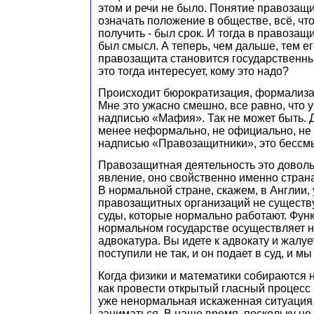
этом и речи не было. Понятие правозащи
означать положение в обществе, всё, что 
получить - был срок. И тогда в правозащ
был смысл. А теперь, чем дальше, тем е
правозащита становится государственн
это тогда интересует, кому это надо?
Происходит бюрократизация, формализа
Мне это ужасно смешно, все равно, что у
надписью «Мафия». Так не может быть. 
менее неформально, не официально, не 
надписью «Правозащитники», это бессм
Правозащитная деятельность это довол
явление, оно свойственно именно страна
В нормальной стране, скажем, в Англии,
правозащитных организаций не существу
суды, которые нормально работают. Фу
нормальном государстве осуществляет 
адвокатура. Вы идете к адвокату и жалуе
поступили не так, и он подает в суд, и 
Когда физики и математики собираются н
как провести открытый гласный процесс 
уже ненормальная искаженная ситуация
заниматься. В наше время, поскольку не