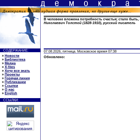
В человеке вложена потребность счастья; стало быть,
Николаевич Толстой (1828-1910), русский писатель
СОДЕРЖАНИЕ:
07.08.2026, пятница. Московское время 07:38
»
Новости
Обновлено:
»
Библиотека
»
Медиа
»
X-files
»
Хочу все знать
»
Проекты
»
Горячая линия
»
Публикации
»
Ссылки
»
О нас
»
English
ССЫЛКИ: