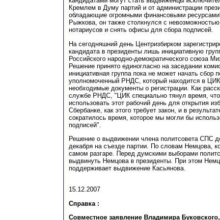
кандидатами могут стать выдвиженцы исключите
Кремлем в Думу партий и от администрации прези
обладающие огромными финансовыми ресурсами",
Рыжкова, он также столкнулся с невозможностью 
нотариусов и снять офисы для сбора подписей.
На сегодняшний день Центризбирком зарегистрир
кандидата в президенты лишь инициативную гру
Российского народно-демократического союза Ми
Решение принято единогласно на заседании комис
инициативная группа пока не может начать сбор 
уполномоченный РНДС, который находится в ЦИК
необходимые документы о регистрации. Как расск
службе РНДС, "ЦИК специально тянул время, чт
использовать этот рабочий день для открытия из
Сбербанке, как этого требует закон, и в результа
сократилось время, которое мы могли бы использ
подписей".
Решение о выдвижении члена политсовета СПС д
декабря на съезде партии. По словам Немцова, к
самом разгаре. Перед думскими выборами полит
выдвинуть Немцова в президенты. При этом Немц
поддерживает выдвижение Касьянова.
15.12.2007
Справка :
Совместное заявление Владимира Буковского,