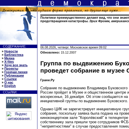
Политики преимущественно делают вид, что они знаю
предотвращения катастрофы.
Эрих Фромм, американс
СОДЕРЖАНИЕ:
06.08.2026, четверг. Московское время 09:02
»
Новости
Обновлено:
15.12.2007
»
Библиотека
»
Медиа
»
X-files
Группа по выдвижению Буко
»
Хочу все знать
»
Проекты
проведет собрание в музее 
»
Горячая линия
»
Публикации
»
Ссылки
Грани.Ру
»
О нас
»
English
Собрание по выдвижению Владимира Буковского 
России пройдет в Музее и общественном центре 
ССЫЛКИ:
воскресенье, 16 декабря. Об этом сообщается на
инициативной группы по выдвижению Буковского.
Однако ЦИК не зарегистрирует инициативную груп
собрания, поскольку заявка была подана на пров
киноконцертном зале "Королёвский" в телецентре 
собственнику зала пришли трое сотрудников ФСБ
"неприятностями" в случае предоставления поме