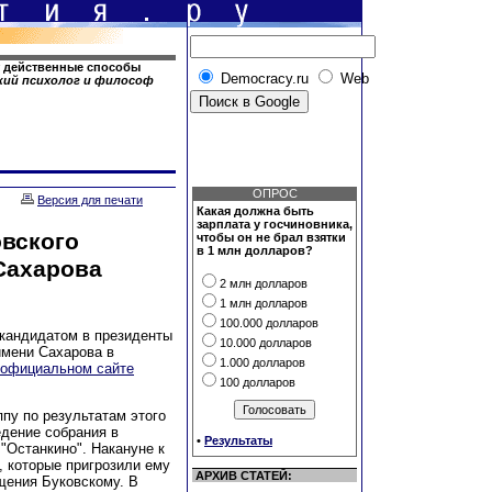
т действенные способы
Democracy.ru
Web
кий психолог и философ
ОПРОС
Версия для печати
Какая должна быть
зарплата у госчиновника,
вского
чтобы он не брал взятки
в 1 млн долларов?
Сахарова
2 млн долларов
1 млн долларов
100.000 долларов
кандидатом в президенты
10.000 долларов
имени Сахарова в
1.000 долларов
официальном сайте
100 долларов
пу по результатам этого
едение собрания в
•
Результаты
"Останкино". Накануне к
, которые пригрозили ему
АРХИВ СТАТЕЙ:
щения Буковскому. В