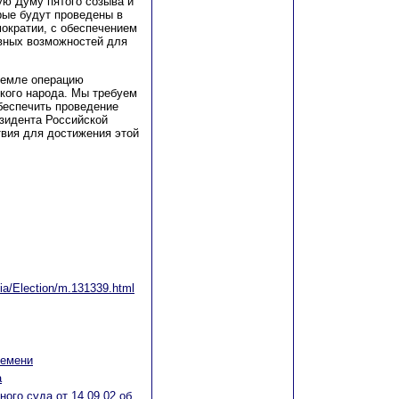
ую Думу пятого созыва и
рые будут проведены в
ократии, с обеспечением
авных возможностей для
ремле операцию
кого народа. Мы требуем
беспечить проведение
зидента Российской
вия для достижения этой
ssia/Election/m.131339.html
ремени
а
ого суда от 14.09.02 об