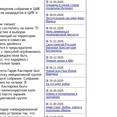
11.04.2026
Однажды в одной стране
отключили Интернет
оведении собрания в ЦИК
тов кандидатов в ЦИК и
28.03.2026
Эксплуатация как идея-фикс
Маркса
не сможет
е сослались на закон "О
05.01.2026
Надо заниматься
астию в выборах
профилактикой диктатур
ивающий на территории
вили в комиссии,
31.12.2025
тель двойного
Свод понятий Русской
ился к председателю
Империи. Конституция
Беспредела
 с просьбой опубликовать
ражданством быть
20.12.2025
л, что задержка с
Прямая линия и КВН
ельные права.
06.11.2025
онта Гарри Каспаров был
Новый мэр Нью-Йорка
Мамдани
ольку инициативной группе
для собрания. Собрание
29.10.2025
но на четверг. В
За что идет война
ю Каспарова было
в киноконцертном зале
25.09.2025
сторгло заранее
Обмен и потребление в
экономике
циативной группе
21.09.2025
Адам Смит, бобры, олени и
 лидер ликвидированной
пропорции обмена
ма устроена так, что
12.09.2025