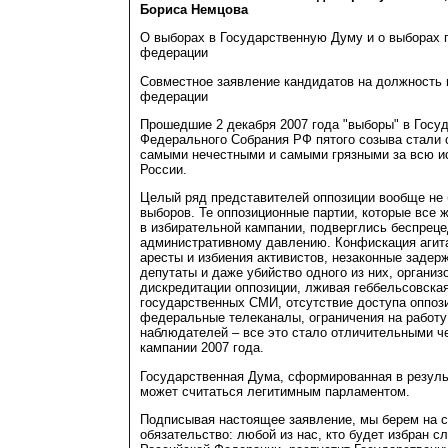
Бориса Немцова
О выборах в Государственную Думу и о выборах 
федерации
Совместное заявление кандидатов на должность 
федерации
Прошедшие 2 декабря 2007 года "выборы" в Госу
Федерального Собрания РФ пятого созыва стали
самыми нечестными и самыми грязными за всю и
России.
Целый ряд представителей оппозиции вообще не
выборов. Те оппозиционные партии, которые все 
в избирательной кампании, подверглись беспрец
административному давлению. Конфискация агит
аресты и избиения активистов, незаконные задер
депутаты и даже убийство одного из них, организ
дискредитации оппозиции, лживая геббельсовская
государственных СМИ, отсутствие доступа оппоз
федеральные телеканалы, ограничения на работ
наблюдателей – все это стало отличительными ч
кампании 2007 года.
Государственная Дума, сформированная в результ
может считаться легитимным парламентом.
Подписывая настоящее заявление, мы берем на 
обязательство: любой из нас, кто будет избран