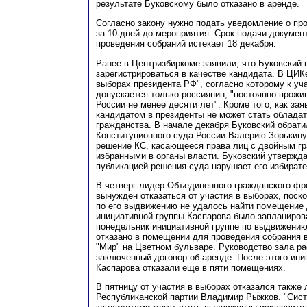
результате Буковскому было отказано в аренде.
Согласно закону нужно подать уведомление о пр
за 10 дней до мероприятия. Срок подачи докумен
проведения собраний истекает 18 декабря.
Ранее в Центризбиркоме заявили, что Буковский 
зарегистрироваться в качестве кандидата. В ЦИК
выборах президента РФ", согласно которому к уч
допускается только россиянин, "постоянно прож
России не менее десяти лет". Кроме того, как зая
кандидатом в президенты не может стать облада
гражданства. В начале декабря Буковский обрат
Конституционного суда России Валерию Зорькину
решение КС, касающееся права лиц с двойным г
избранными в органы власти. Буковский утвержда
публикацией решения суда нарушает его избират
В четверг лидер Объединенного гражданского фр
вынужден отказаться от участия в выборах, поск
по его выдвижению не удалось найти помещение 
инициативной группы Каспарова было запланирова
понедельник инициативной группе по выдвижени
отказано в помещении для проведения собрания 
"Мир" на Цветном бульваре. Руководство зала ра
заключенный договор об аренде. После этого ини
Каспарова отказали еще в пяти помещениях.
В пятницу от участия в выборах отказался также
Республиканской партии Владимир Рыжков. "Систе