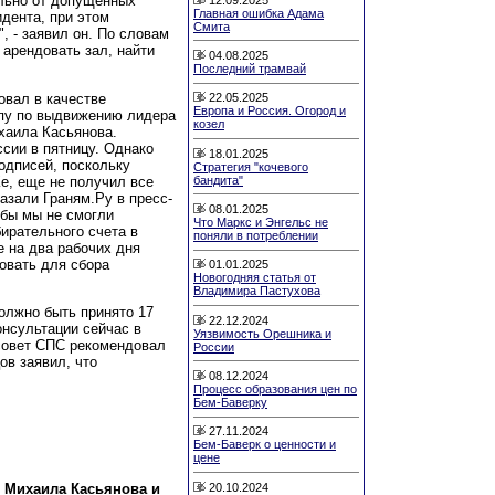
льно от допущенных
Главная ошибка Адама
дента, при этом
Смита
 - заявил он. По словам
арендовать зал, найти
04.08.2025
Последний трамвай
овал в качестве
22.05.2025
Европа и Россия. Огород и
ппу по выдвижению лидера
козел
хаила Касьянова.
сии в пятницу. Однако
18.01.2025
подписей, поскольку
Стратегия "кочевого
е, еще не получил все
бандита"
азали Граням.Ру в пресс-
08.01.2025
обы мы не смогли
Что Маркс и Энгельс не
бирательного счета в
поняли в потреблении
те на два рабочих дня
овать для сбора
01.01.2025
Новогодняя статья от
Владимира Пастухова
олжно быть принято 17
22.12.2024
онсультации сейчас в
Уязвимость Орешника и
совет СПС рекомендовал
России
ов заявил, что
08.12.2024
Процесс образования цен по
Бем-Баверку
27.11.2024
Бем-Баверк о ценности и
цене
20.10.2024
 Михаила Касьянова и