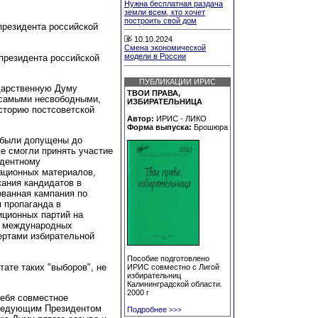
Нужна бесплатная раздача
земли всем, кто хочет
построить свой дом
президента российской
10.10.2024
Смена экономической
модели в России
президента российской
ПУБЛИКАЦИИ ИРИС
дарственную Думу
ТВОИ ПРАВА,
 самыми несвободными,
ИЗБИРАТЕЛЬНИЦА
сторию постсоветской
Автор:
ИРИС - ЛИКО
Форма выпуска:
Брошюра
 были допущены до
же смогли принять участие
едентному
ационных материалов,
жания кандидатов в
ованная кампания по
 пропаганда в
иционных партий на
у международных
ертами избирательной
Пособие подготовлено
ате таких "выборов", не
ИРИС совместно с Лигой
избирательниц
Калининградской области.
2000 г
себя совместное
 следующим Президентом
Подробнее
>>>