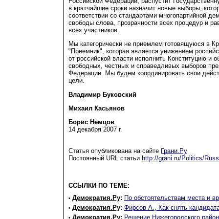
Российской Федерации, распустит Государственн
в кратчайшие сроки назначит новые выборы, кото
соответствии со стандартами многопартийной дем
свободы слова, прозрачности всех процедур и р
всех участников.
Мы категорически не приемлем готовящуюся в К
"Преемник", которая является унижением российс
от российской власти исполнить Конституцию и о
свободных, честных и справедливых выборов пре
Федерации. Мы будем координировать свои дейст
цели.
Владимир Буковский
Михаил Касьянов
Борис Немцов
14 декабря 2007 г.
Статья опубликована на сайте
Грани.Ру
Постоянный URL статьи
http://grani.ru/Politics/Ru
ССЫЛКИ ПО ТЕМЕ:
Демократия.Ру
:
По обстоятельствам места и в
•
Демократия.Ру
:
Фирсов А., Как снять кандидат
•
Демократия.Ру
:
Решение Нижегородского районн
•