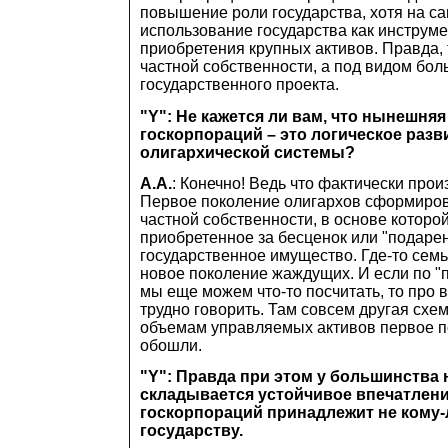
повышение роли государства, хотя на са
использование государства как инструме
приобретения крупных активов. Правда, 
частной собственности, а под видом бол
государственного проекта.
"Y": Не кажется ли вам, что нынешняя
госкорпораций – это логическое разв
олигархической системы?
А.А.
: Конечно! Ведь что фактически про
Первое поколение олигархов сформиров
частной собственности, в основе которо
приобретенное за бесценок или "подаре
государственное имущество. Где-то семь
новое поколение жаждущих. И если по "
мы еще можем что-то посчитать, то про
трудно говорить. Там совсем другая схем
объемам управляемых активов первое п
обошли.
"Y": Правда при этом у большинства
складывается устойчивое впечатлени
госкорпораций принадлежит не кому-
государству.