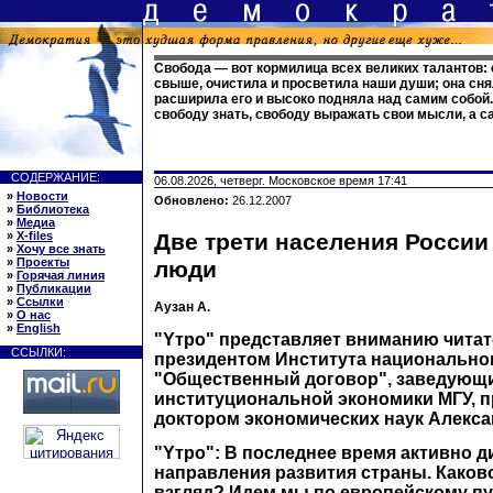
Свобода — вот кормилица всех великих талантов: 
свыше, очистила и просветила наши души; она сня
расширила его и высоко подняла над самим собой
свободу знать, свободу выражать свои мысли, а 
СОДЕРЖАНИЕ:
06.08.2026, четверг. Московское время 17:41
»
Новости
Обновлено:
26.12.2007
»
Библиотека
»
Медиа
»
X-files
Две трети населения России
»
Хочу все знать
»
Проекты
люди
»
Горячая линия
»
Публикации
»
Ссылки
Аузан А.
»
О нас
»
English
"Yтро" представляет вниманию читат
ССЫЛКИ:
президентом Института национально
"Общественный договор", заведующ
институциональной экономики МГУ, 
доктором экономических наук Алекс
"Yтро": В последнее время активно д
направления развития страны. Каково
взгляд? Идем мы по европейскому пут