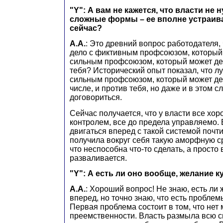
"Y": А вам не кажется, что власти не 
сложные формы – ее вполне устраивае
сейчас?
А.А.
: Это древний вопрос работодателя, 
дело с фиктивным профсоюзом, который 
сильным профсоюзом, который может де
тебя? Исторический опыт показал, что л
сильным профсоюзом, который может дей
числе, и против тебя, но даже и в этом 
договориться.
Сейчас получается, что у власти все хор
контролем, все до предела управляемо. 
двигаться вперед с такой системой почт
получила вокруг себя такую аморфную ср
что неспособна что-то сделать, а просто 
разваливается.
"Y": А есть ли оно вообще, желание к
А.А.
: Хороший вопрос! Не знаю, есть ли
вперед, но точно знаю, что есть проблем
Первая проблема состоит в том, что нет
преемственности. Власть размыла всю с