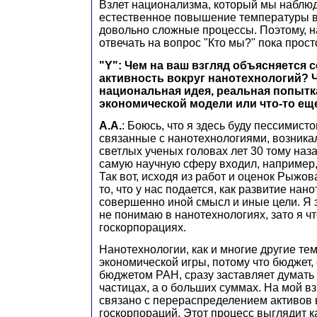
Взлет национализма, который мы наблюд
естественное повышение температуры в 
довольно сложные процессы. Поэтому, на
отвечать на вопрос "Кто мы?" пока прост
"Y": Чем на ваш взгляд объясняется 
активность вокруг нанотехнологий? Ч
национальная идея, реальная попыт
экономической модели или что-то ещ
А.А.
: Боюсь, что я здесь буду пессимисто
связанные с нанотехнологиями, возника
светлых ученых головах лет 30 тому наза
самую научную сферу входил, например
Так вот, исходя из работ и оценок Рыжова
то, что у нас подается, как развитие нан
совершенно иной смысл и иные цели. Я 
не понимаю в нанотехнологиях, зато я ч
госкорпорациях.
Нанотехнологии, как и многие другие те
экономической игры, потому что бюджет,
бюджетом РАН, сразу заставляет думать
частицах, а о больших суммах. На мой вз
связано с перераспределением активов
госкорпораций. Этот процесс выглядит к