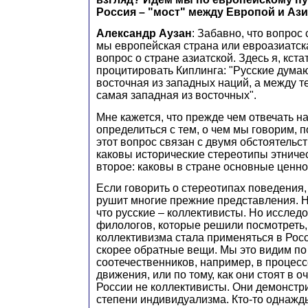
Россия – "мост" между Европой и Аз
Александр Аузан
: Забавно, что вопрос 
мы европейская страна или евроазиатска
вопрос о стране азиатской. Здесь я, кста
процитировать Киплинга: "Русские думаю
восточная из западных наций, а между т
самая западная из восточных".
Мне кажется, что прежде чем отвечать на
определиться с тем, о чем мы говорим, п
этот вопрос связан с двумя обстоятельс
каковы исторические стереотипы этниче
второе: каковы в стране основные ценн
Если говорить о стереотипах поведения,
рушит многие прежние представления. Н
что русские – коллективисты. Но исслед
филологов, которые решили посмотреть,
коллективизма стала применяться в Рос
скорее обратные вещи. Мы это видим п
соотечественников, например, в процес
движения, или по тому, как они стоят в о
России не коллективисты. Они демонстр
степени индивидуализма. Кто-то однажды