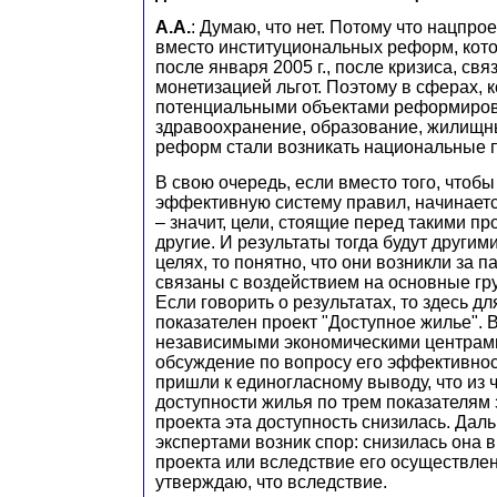
А.А.
: Думаю, что нет. Потому что нацпро
вместо институциональных реформ, кот
после января 2005 г., после кризиса, свя
монетизацией льгот. Поэтому в сферах, 
потенциальными объектами реформирова
здравоохранение, образование, жилищны
реформ стали возникать национальные 
В свою очередь, если вместо того, чтобы
эффективную систему правил, начинаетс
– значит, цели, стоящие перед такими пр
другие. И результаты тогда будут другими
целях, то понятно, что они возникли за п
связаны с воздействием на основные гр
Если говорить о результатах, то здесь д
показателен проект "Доступное жилье". 
независимыми экономическими центрам
обсуждение по вопросу его эффективност
пришли к единогласному выводу, что из 
доступности жилья по трем показателям
проекта эта доступность снизилась. Да
экспертами возник спор: снизилась она 
проекта или вследствие его осуществлен
утверждаю, что вследствие.