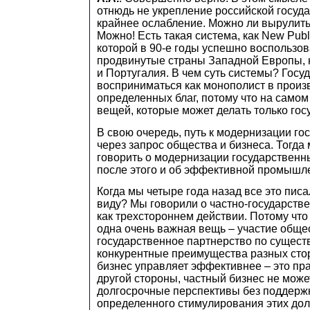
отнюдь не укрепление российской госуда
крайнее ослабление. Можно ли вырулить
Можно! Есть такая система, как New Pub
которой в 90-е годы успешно воспользо
продвинутые страны Западной Европы,
и Португалия. В чем суть системы? Госу
восприниматься как монополист в произ
определенных благ, потому что на самом 
вещей, которые может делать только гос
В свою очередь, путь к модернизации го
через запрос общества и бизнеса. Тогд
говорить о модернизации государственны
после этого и об эффективной промышл
Когда мы четыре года назад все это писа
виду? Мы говорили о частно-государств
как трехстороннем действии. Потому что 
одна очень важная вещь – участие общес
государственное партнерство по сущест
конкурентные преимущества разных стор
бизнес управляет эффективнее – это пра
другой стороны, частный бизнес не може
долгосрочные перспективы без поддержк
определенного стимулирования этих дол