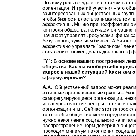
Поэтому роль государства в таком партн
ориентация. И третий участник – это общ
заинтересованных общественных групп –
чтобы бизнес и власть занимались тем, в
эффективны. Мы же при неэффективном 
контроля общества получаем ситуацию, к
начинает управлять ресурсами, финансам
безусловно, хуже, чем бизнес. А бизнес 
эффективно управлять "распилом" денег, 
сожалению, может делать довольно эфф
"Y": В основе вашего построения леж
общества. Как вы вообще себе предс
запрос в нашей ситуации? Как и кем 
сформулирован?
А.А.
: Общественный запрос может реал
активные организованные группы – бизн
саморегулирующиеся организации, нек
исследовательские центры, сетевые гра
организации и т.п. Сейчас этот запрос сл
того, чтобы общество могло предъявлять
нужно накопление социального капитала,
распространение норм доверия в общес
проходим минимум накопления социальн