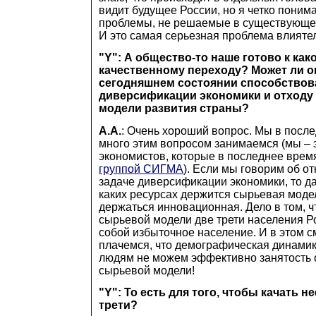
видит будущее России, но я четко понима
проблемы, не решаемые в существующей
И это самая серьезная проблема влияте
"Y": А общество-то наше готово к как
качественному переходу? Может ли о
сегодняшнем состоянии способствов
диверсификации экономики и отходу
модели развития страны?
А.А.
: Очень хороший вопрос. Мы в посл
много этим вопросом занимаемся (мы – 
экономистов, которые в последнее врем
группой СИГМА
). Если мы говорим об о
задаче диверсификации экономики, то д
каких ресурсах держится сырьевая модел
держаться инновационная. Дело в том, 
сырьевой модели две трети населения Р
собой избыточное население. И в этом 
плачемся, что демографическая динамик
людям не можем эффективно занятость 
сырьевой модели!
"Y": То есть для того, чтобы качать н
трети?