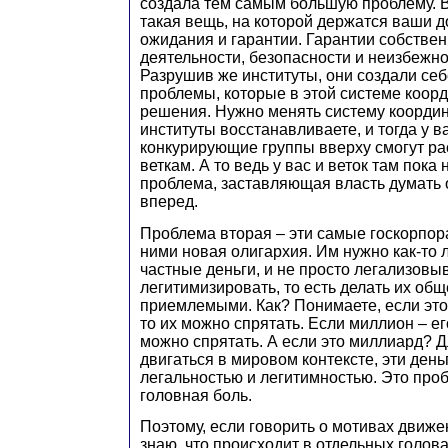
создала тем самым большую проблему. В
такая вещь, на которой держатся ваши 
ожидания и гарантии. Гарантии собствен
деятельности, безопасности и неизбежно
Разрушив же институты, они создали се
проблемы, которые в этой системе коор
решения. Нужно менять систему координа
институты восстанавливаете, и тогда у в
конкурирующие группы вверху смогут ра
веткам. А то ведь у вас и веток там пока 
проблема, заставляющая власть думать о
вперед.
Проблема вторая – эти самые госкорпор
ними новая олигархия. Им нужно как-то 
частные деньги, и не просто легализовыв
легитимизировать, то есть делать их об
приемлемыми. Как? Понимаете, если это
то их можно спрятать. Если миллион – ег
можно спрятать. А если это миллиард? Д
двигаться в мировом контексте, эти ден
легальностью и легитимностью. Это проб
головная боль.
Поэтому, если говорить о мотивах движен
знаю, что происходит в отдельных головах