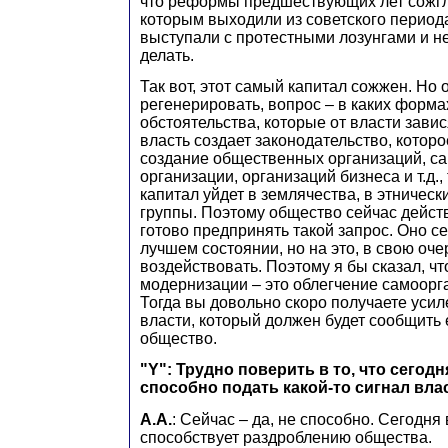
что реформы предшествующих лет сожгли
которым выходили из советского периода
выступали с протестными лозунгами и не
делать.
Так вот, этот самый капитал сожжен. Но
регенерировать, вопрос – в каких форма
обстоятельства, которые от власти завис
власть создает законодательство, которо
создание общественных организаций, с
организации, организаций бизнеса и т.д.,
капитал уйдет в землячества, в этничес
группы. Поэтому общество сейчас дейст
готово предпринять такой запрос. Оно се
лучшем состоянии, но на это, в свою оч
воздействовать. Поэтому я бы сказал, чт
модернизации – это облегчение самоорг
Тогда вы довольно скоро получаете усил
власти, который должен будет сообщить е
общество.
"Y": Трудно поверить в то, что сего
способно подать какой-то сигнал вла
А.А.
: Сейчас – да, не способно. Сегодня
способствует раздроблению общества.