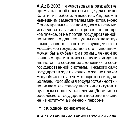
А.А.
: В 2003 г. я участвовал в разработк
промышленной политики еще для прежне
Кстати, мы работали вместе с Андреем 
нынешним заместителем министра эконо
Пономаревым – главой одного из самых
исследовательских центров в военно-
комплексе. Я не против государственн
политики, но для нее нужны соответству
самое главное, – соответствующее состо
Российское государство в его нынешнем
может быть субъектом промышленной по
главным препятствием на пути к модерн
является не состояние экономики, а сос
государственной системы. Никакого сам
государства ждать, конечно же, не прихо
могу объяснить, в чем конкретно сегодн
болезнь. Российская государственность,
понимаем как совокупность институтов, 
нулевым спросом населения. Доверие к 
российского государства постепенно сни
не к институту, а именно к персоне.
"Y": К одной конкретной...
А.А.
: Совершенно верно! В этом смысл