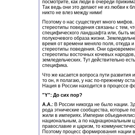
посмотрите, как люди в очереди прижимаю
Так ведь они это делают не из любви к б
никто не влез между ними!
Поэтому о нас существует много мифов.
стереотипы поведения связаны с тем, чт
специфического ландшафта или, быть мо
полукочевого образа жизни. Земледельч
время от времени меняло поля, откуда и
стереотипы поведения. Они одновремен
стереотипы восточных кочевых народов,
земледельческих. Тут действительно ест
специфика.
Что же касается вопроса пути развития 
то он, я полагаю, у нас по-прежнему ост
Нация в России находится в процессе ф
"Y": До сих пор?
А.А.
: В России никогда не было нации. З
рода этнические сообщества, которые п
жили в империях. Империи объединялис
национальным, а по наднациональным ц
православие и царизм, то коммунистическ
Поэтому процесс формирования нации в 