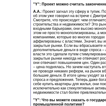
"Y": Проект можно считать закончен
А.А.
: Проект загнал эту сферу в тупик. П
об этом уже говорил на встрече с Дмит
Смотрите, что происходит: чем отличает
строительства и недвижимости? Это рын
входными барьерами, они высоко моноп
этом не просто монополизированы, а м
компаниями, которые во многих городах
аффилированы с властями. Значит, вы 
закрытые рынки. Если вы вбрасываете н
дополнительные деньги в виде спроса –
власти это сделали путем стимулировани
закрытые рынки никогда не отвечают ро
они отвечают повышением цен. Один раз
– цена поднялась. Но зачем наступать в
не проводя никаких реформ, на рынок 
большие деньги. В итоге цены уходят за
спроса и предложения. Теперь даже бог
себе купить квартиры для жилья, они по
исключительно как спекулятивные актив
недвижимости стал более привлекатель
"Y": Что вы можете сказать о госуда
промышленной политике?