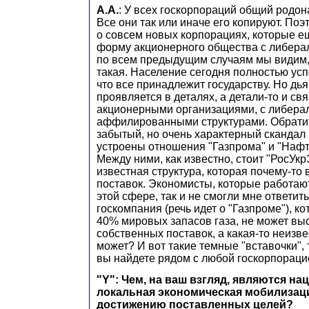
А.А.
: У всех госкорпораций общий родон
Все они так или иначе его копируют. По
о совсем новых корпорациях, которые е
форму акционерного общества с либера
по всем предыдущим случаям мы видим,
такая. Население сегодня полностью ус
что все принадлежит государству. Но дьяв
проявляется в деталях, а детали-то и св
акционерными организациями, с либера
аффилированными структурами. Обрати
забытый, но очень характерный скандал п
устроены отношения "Газпрома" и "Нафт
Между ними, как известно, стоит "РосУкр
известная структура, которая почему-то
поставок. Экономисты, которые работаю
этой сфере, так и не смогли мне ответит
госкомпания (речь идет о "Газпроме"), к
40% мировых запасов газа, не может вы
собственных поставок, а какая-то неизве
может? И вот такие темные "вставочки", 
вы найдете рядом с любой госкорпораци
"Y": Чем, на ваш взгляд, являются н
локальная экономическая мобилизаци
достижению поставленных целей?