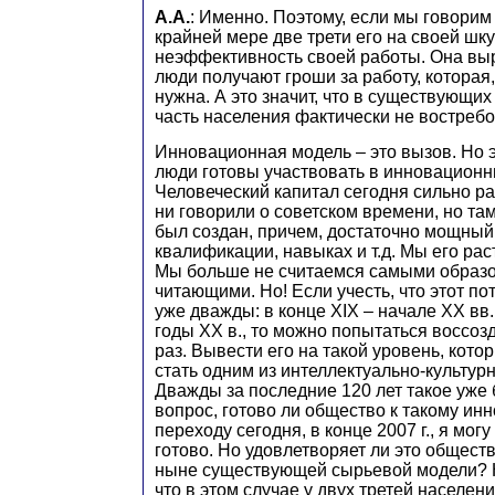
А.А.
: Именно. Поэтому, если мы говорим
крайней мере две трети его на своей шк
неэффективность своей работы. Она выр
люди получают гроши за работу, которая,
нужна. А это значит, что в существующи
часть населения фактически не востребо
Инновационная модель – это вызов. Но эт
люди готовы участвовать в инновационн
Человеческий капитал сегодня сильно р
ни говорили о советском времени, но та
был создан, причем, достаточно мощный,
квалификации, навыках и т.д. Мы его рас
Мы больше не считаемся самыми образ
читающими. Но! Если учесть, что этот п
уже дважды: в конце XIX – начале XX вв. 
годы XX в., то можно попытаться воссозд
раз. Вывести его на такой уровень, кото
стать одним из интеллектуально-культур
Дважды за последние 120 лет такое уже
вопрос, готово ли общество к такому и
переходу сегодня, в конце 2007 г., я могу 
готово. Но удовлетворяет ли это общест
ныне существующей сырьевой модели? 
что в этом случае у двух третей населени