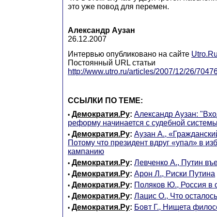
это уже повод для перемен.
Александр Аузан
26.12.2007
Интервью опубликовано на сайте
Utro.R
Постоянный URL статьи
http://www.utro.ru/articles/2007/12/26/7047
ССЫЛКИ ПО ТЕМЕ:
Демократия.Ру
:
Александр Аузан: "Вхо
•
реформу начинается с судебной системы
Демократия.Ру
:
Аузан А., «Граждански
•
Потому что президент вдруг «упал» в из
кампанию
Демократия.Ру
:
Левченко А., Путин въ
•
Демократия.Ру
:
Арон Л., Риски Путина
•
Демократия.Ру
:
Поляков Ю., Россия в 
•
Демократия.Ру
:
Лацис О., Что осталось
•
Демократия.Ру
:
Бовт Г., Нищета фило
•