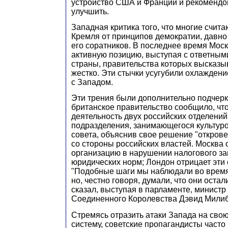
устройство США и Франции и рекомендов
улучшить.
Западная критика того, что многие счит
Кремля от принципов демократии, давно
его соратников. В последнее время Мос
активную позицию, выступая с ответным
страны, правительства которых высказ
жестко. Эти стычки усугубили охлажден
с Западом.
Эти трения были дополнительно подчерк
британское правительство сообщило, чт
деятельность двух российских отделений
подразделения, занимающегося культуро
совета, объяснив свое решение "откров
со стороны российских властей. Москва 
организацию в нарушении налогового за
юридических норм; Лондон отрицает эти
"Подобные шаги мы наблюдали во время
но, честно говоря, думали, что они остал
сказал, выступая в парламенте, министр
Соединенного Королевства Дэвид Милиб
Стремясь отразить атаки Запада на сво
систему, советские пропагандисты част