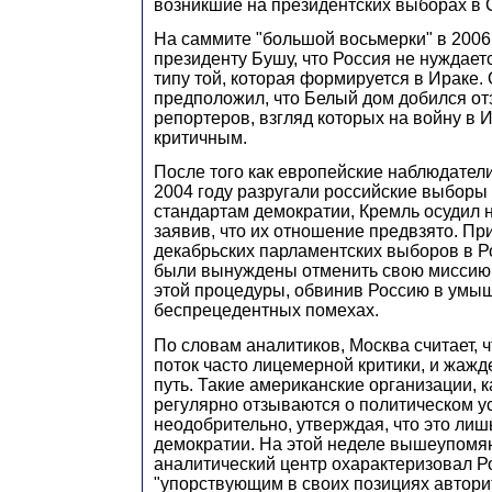
возникшие на президентских выборах в 
На саммите "большой восьмерки" в 2006 
президенту Бушу, что Россия не нуждает
типу той, которая формируется в Ираке.
предположил, что Белый дом добился о
репортеров, взгляд которых на войну в 
критичным.
После того как европейские наблюдатели
2004 году разругали российские выборы
стандартам демократии, Кремль осудил 
заявив, что их отношение предвзято. Пр
декабрьских парламентских выборов в 
были вынуждены отменить свою миссию
этой процедуры, обвинив Россию в ум
беспрецедентных помехах.
По словам аналитиков, Москва считает, 
поток часто лицемерной критики, и жажд
путь. Такие американские организации, 
регулярно отзываются о политическом у
неодобрительно, утверждая, что это лиш
демократии. На этой неделе вышеупомя
аналитический центр охарактеризовал Ро
"упорствующим в своих позициях автор