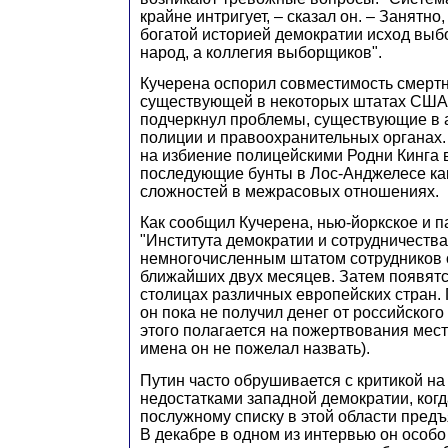
крайне интригует, – сказал он. – Занятно,
богатой историей демократии исход выб
народ, а коллегия выборщиков".
Кучерена оспорил совместимость смертн
существующей в некоторых штатах США,
подчеркнул проблемы, существующие в 
полиции и правоохранительных органах.
на избиение полицейскими Родни Кинга в
последующие бунты в Лос-Анджелесе ка
сложностей в межрасовых отношениях.
Как сообщил Кучерена, нью-йоркское и 
"Института демократии и сотрудничества
немногочисленным штатом сотрудников 
ближайших двух месяцев. Затем появятс
столицах различных европейских стран.
он пока не получил денег от российского
этого полагается на пожертвования мес
имена он не пожелал назвать).
Путин часто обрушивается с критикой на 
недостатками западной демократии, когд
послужному списку в этой области пред
В декабре в одном из интервью он особ