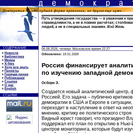
Путь утверждения государства — в уважении к пр
справедливости, а не в ловких расчётах; столбова
людей, а не в специальных знаниях.
Вэй Жень
СОДЕРЖАНИЕ:
06.08.2026, четверг. Московское время 22:27
»
Новости
Обновлено:
18.01.2008
»
Библиотека
»
Медиа
»
X-files
Россия финансирует аналит
»
Хочу все знать
»
Проекты
по изучению западной демо
»
Горячая линия
»
Публикации
»
Ссылки
Осборн Э.
»
О нас
»
English
Создается новый аналитический центр,
ССЫЛКИ:
Россией. Его задача – публично критико
демократии в США и Европе в ситуации,
переходит в наступление в ответ на нео
мнению, критику ее политического строя
Видный юрист говорит, что президент В
поддержал его план по открытию в Нью
центров мониторинга, которые будут изу