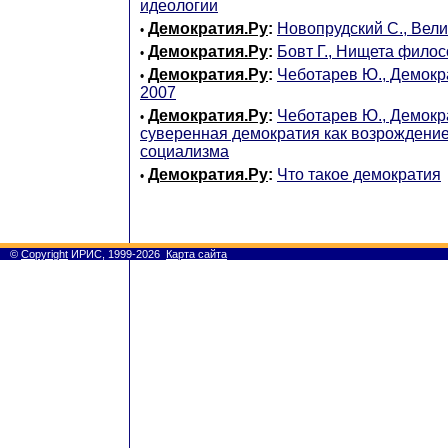
идеологии
Демократия.Ру
:
Новопрудский С., Вели
•
Демократия.Ру
:
Бовт Г., Нищета фило
•
Демократия.Ру
:
Чеботарев Ю., Демокр
•
2007
Демократия.Ру
:
Чеботарев Ю., Демокр
•
суверенная демократия как возрождение
социализма
Демократия.Ру
:
Что такое демократия
•
©
Copyright
ИРИС, 1999-2026
Карта сайта