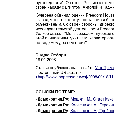
руководством". Он отнес Россию к катег
стран наряду с Египтом, Анголой и Тадж
Кучерена обвинил оценки Freedom House
сказал, что его институт постарается бы
объективным. Со своей стороны, директ
исследовательской деятельности Freed
Уолкер сказал: "Мы выражаем глубокий 
этой инициативы, учитывая характер орг
по-видимому, за ней стоит".
Эндрю Осборн
18.01.2008
Статья опубликована на сайте
/ИноПрес
Постоянный URL статьи
>http://www.inopressa.ru/wsj/2008/01/18/11
ССЫЛКИ ПО ТЕМЕ:
Демократия.Ру
:
Мошкин М., Ответ Куч
•
Демократия.Ру
:
Колесников А., Герои
•
Демократия.Ру
:
Колесников А., Тройно
•