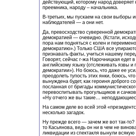
действующий, которому народ доверяет 
преемника, народу – начальника.
В-третьих, мы пускаем на свои выборы 
наблюдателей — а они нет.
Да, превосходство суверенной демократ
демократией — очевидно. (Кстати, исходя
пора нам подняться с колен и переимен
демократию».) Только США все упираютс
признавать факты, учиться нашему пере
Говорят, сейчас г-жа Нарочницкая едет 
английскому языку (отслеживать язвы и 
демократии»). Но боюсь, что даже ее уси
преодолеть тупость этих янки, боюсь, ч
вынуждена будет, как героиня доброго с
посланная от бригады коммунистическог
перевоспитывать прогульщиков и сачков,
«Ну отчего же вы такие… неподдающиес
На самом деле во всей этой «президент
несколько загадок.
Ну прежде всего — зачем же вот так-то?
то Касьянова, ведь он ни в чем не винов
ликвидации из спектакля вынули всякую 