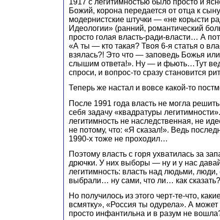
1917 с легитимностью было просто и яс
Божий, корона передается от отца к сын
модернистские штучки — «не корысти рад
Идеологии» (ранний, романтический бол
просто голая власть-ради-власти… А пот
«А ты — кто такая? Твоя 6-я статья о в
взялась?! Это что — заповедь Божья или
слышим ответа!». Ну — и фьють…Тут вед
спроси, и вопрос-то сразу становится р
Теперь же настал и вовсе какой-то пост
После 1991 года власть не могла решит
себя задачу «квадратуры легитимности»
легитимность не наследственная, не иде
не потому, что: «Я сказал!». Ведь после
1990-х тоже не проходил…
Поэтому власть с горя ухватилась за за
дрючки. У них выборы — ну и у нас давай
легитимность: власть над людьми, люди, 
выбрали… ну сами, что ли… как сказать?
Но получилось из этого черт-те-что, как
всмятку», «Россия ты одурела». А может
просто инфантильна и в разум не вошла