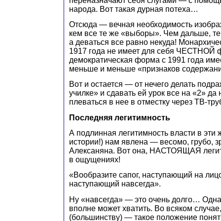
переназначают себя слугами — с помощь
народа. Вот такая дурная потеха…
Отсюда — вечная необходимость изобра
кем все те же «выборы». Чем дальше, т
а деваться все равно некуда! Монархиче
1917 года не имеет для себя ЧЕСТНОЙ 
демократическая форма с 1991 года имее
меньше и меньше «признаков содержани
Вот и остается — от нечего делать подр
училке» и сдавать ей урок все на «2» да 
плеваться в нее в отместку через ТВ-тр
Последняя легитимность
А подлинная легитимность власти в эти 
истории!) нам явлена — весомо, грубо, з
Алексаняна. Вот она, НАСТОЯЩАЯ легит
в ощущениях!
«Вообразите сапог, наступающий на лиц
наступающий навсегда».
Ну «навсегда» — это очень долго… Одна
вполне может хватить. Во всяком случае
(большинству) — такое положение понят