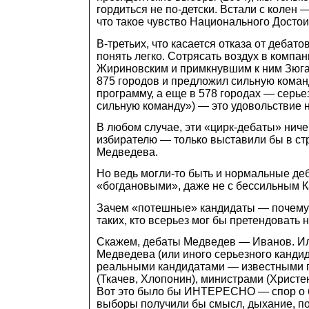
гордиться не по-детски. Встали с колен 
что такое чувство Национального Достои
В-третьих, что касается отказа от дебато
понять легко. Сотрясать воздух в компа
Жириновским и примкнувшим к ним Зюга
875 городов и предложил сильную коман
программу, а еще в 578 городах — серь
сильную команду») — это удовольствие 
В любом случае, эти «цирк-дебаты» ниче
избирателю — только выставили бы в ст
Медведева.
Но ведь могли-то быть и нормальные деб
«богдановыми», даже не с бессильным
Зачем «потешные» кандидаты — почему н
таких, кто всерьез мог бы претендовать 
Скажем, дебаты Медведев — Иванов. Ил
Медведева (или иного серьезного кандид
реальными кандидатами — известными 
(Ткачев, Хлопонин), министрами (Христен
Вот это было бы ИНТЕРЕСНО — спор о 
выборы получили бы смысл, дыхание, п