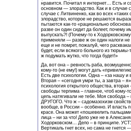
нравится. Почитал я интернет… Есть и со
основном — злорадство. Как и в случае с
случае с Литвиненко, как во всех «таких
злорадство, которое не решаются выра
пытаются как-то «рационально обосноват
разве он один сидит да болеет, почему 
выпускать?! (Почему-то к Ходорковскому 
применяли — разве ж он один налоги не
еще и не помрет, пожалуй, чего расквака
будет, если всякого больного из тюрьмы-
ж подумать жутко, что тогда будет!»
Да, вот она – ревность раба, возмущенно
кому-то (не ему!) могут дать «привилеги
Есть две психологии. Одна – «за нашу и
Вторая – «сегодня умри ты, а завтра – я
психология открытого общества, вторая 
свободы терпима – главное, чтоб кому-то
цепь натягивали не тебе. Моя свобода –
ДРУГОГО. Что ж – садомазохизм свойств
вообще, в России – особенно. И власть 
красе. Она может «пошевелить пальцами»
лица – ни за что! Дело уже не в Алексаня
Ходорковском… Дело – в принципе. УСТ
Вертикаль гнет всех, но сама не гнется 