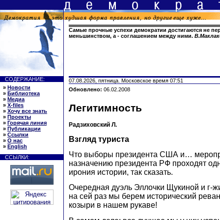
Самые прочные успехи демократии достигаются не пе
меньшинством, а - соглашением между ними.
В.Маклак
СОДЕРЖАНИЕ:
07.08.2026, пятница. Московское время 07:51
»
Новости
Обновлено:
06.02.2008
»
Библиотека
»
Медиа
»
X-files
Легитимность
»
Хочу все знать
»
Проекты
»
Горячая линия
Радзиховский Л.
»
Публикации
»
Ссылки
Взгляд туриста
»
О нас
»
English
Что выборы президента США и… меропр
ССЫЛКИ:
назначению президента РФ проходят о
ирония истории, так сказать.
Очередная дуэль Эллочки Щукиной и г-ж
на сей раз мы берем исторический рева
козыри в нашем рукаве!