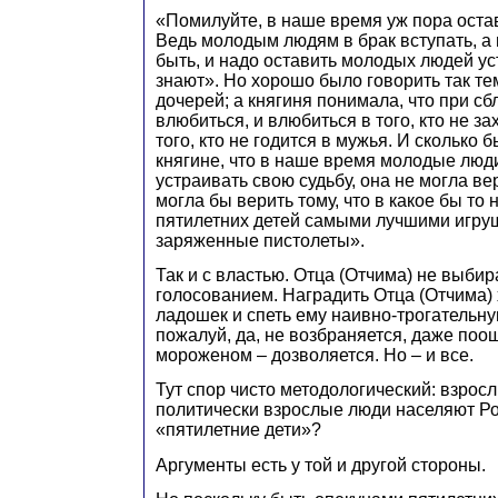
«Помилуйте, в наше время уж пора остав
Ведь молодым людям в брак вступать, а 
быть, и надо оставить молодых людей ус
знают». Но хорошо было говорить так тем
дочерей; а княгиня понимала, что при с
влюбиться, и влюбиться в того, кто не за
того, кто не годится в мужья. И сколько 
княгине, что в наше время молодые лю
устраивать свою судьбу, она не могла вер
могла бы верить тому, что в какое бы то
пятилетних детей самыми лучшими игру
заряженные пистолеты».
Так и с властью. Отца (Отчима) не выби
голосованием. Наградить Отца (Отчима)
ладошек и спеть ему наивно-трогательну
пожалуй, да, не возбраняется, даже поо
мороженом – дозволяется. Но – и все.
Тут спор чисто методологический: взросл
политически взрослые люди населяют Р
«пятилетние дети»?
Аргументы есть у той и другой стороны.