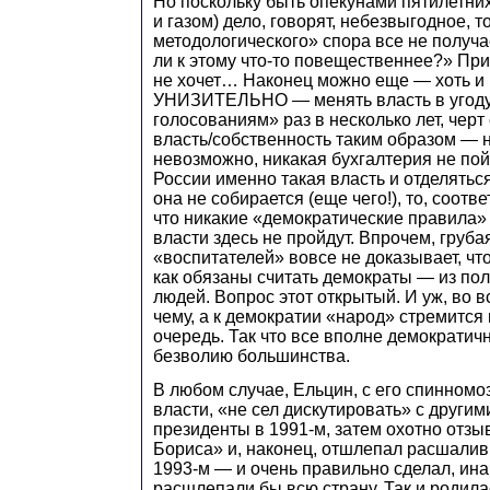
Но поскольку быть опекунами пятилетних
и газом) дело, говорят, небезвыгодное, т
методологического» спора все не получа
ли к этому что-то повещественнее?» Пр
не хочет… Наконец можно еще — хоть и 
УНИЗИТЕЛЬНО — менять власть в угод
голосованиям» раз в несколько лет, чер
власть/собственность таким образом — 
невозможно, никакая бухгалтерия не пой
России именно такая власть и отделятьс
она не собирается (еще чего!), то, соотв
что никакие «демократические правила
власти здесь не пройдут. Впрочем, груба
«воспитателей» вовсе не доказывает, чт
как обязаны считать демократы — из по
людей. Вопрос этот открытый. И уж, во в
чему, а к демократии «народ» стремитс
очередь. Так что все вполне демократич
безволию большинства.
В любом случае, Ельцин, с его спинном
власти, «не сел дискутировать» с други
президенты в 1991-м, затем охотно отзы
Бориса» и, наконец, отшлепал расшали
1993-м — и очень правильно сделал, ина
расшлепали бы всю страну. Так и роди