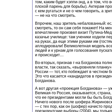
том, каким будет хэппи-энд, а в том, что 
плохой парень для борьбы). Актерам про
с кем ругаться и не о чем говорить, а зр
— не на что смотреть.
Впрочем, наш зритель небалованный: есл
смотреть, то он сам себя покажет! На ме
впечатление произвел визит Путина-Мед
казачье училище: там ученики ходили п
на руках, да еще этими руками им (гостя
аплодировали! Великолепная модель все
людей и к урнам для голосования пускать
и происходит…
Во-вторых, признав г-на Богданова пол
власти, так сказать, «выровняли планку»
России — тот, кто побеждает в честном 
Это что касается «кандидатов в презид
Богданова.
А вот другая «проекция Богданова» — уж
Великая-то Россия, оказывается, страна,
что ее президентами могли бы быть Бог
Ничего нового после шофера Жириновског
— с тех пор, как он (шофер) начисто пр
президентские выборы (2004), мы только