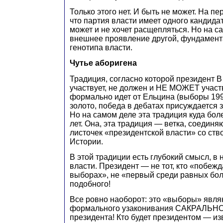
Только этого нет. И быть не может. На пе
что партия власти имеет одного кандида
может и не хочет расщепляться. Но на с
внешнее проявление другой, фундамент
генотипа власти.
Чутье аборигена
Традиция, согласно которой президент
участвует, не должен и НЕ МОЖЕТ участв
формально идет от Ельцина (выборы 19
золото, победа в дебатах присуждается з
Но на самом деле эта традиция куда бол
лет. Она, эта традиция — ветка, соедин
листочек «президентской власти» со ств
Истории.
В этой традиции есть глубокий смысл, в
власти. Президент — не тот, кто «побеж
выборах», не «первый среди равных бол
подобного!
Все ровно наоборот: это «выборы» явля
формального узаконивания САКРАЛЬ
президента! Кто будет президентом — и