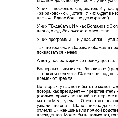
В самом деле: все лучшее мы у них успе
У них — несколько кандидатов. И у нас п
«жириновских». (Кстати. У них будет в ито
нас – 4 ! Вдвое больше демократии.)
У них ТВ-дебаты. И у нас Богданов с З
верно, о судьбах русского масонства.
У них программы — и у нас «план Путина
Так что господам «баракам обамам в п
похвастаться нечем!
А вот у нас есть зримые преимущества.
Во-первых, никаких «выборщиков» (средн
— прямой подсчет 80% голосов, поданны
Кремль от Кремля.
Во-вторых, у нас нет и быть не может та
позора, как президент — представитель
(сколько горячих волнений в интернете 
матери Медведева — Отечество в опасно
узнали, что она — Шапошникова да из кр
отлегло…), женщина или прямой родств
президентов. Может быть, только тот, ко