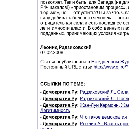
позволяет. Так и быть, для Запада (не д
РФ-шакалов!) «приостановим процесс», 
тюрьме», но — отпустить?! Ни за что. Сл
силу добивать больного человека – пока
отрицательная сила и есть последнее о
легитимности власти. В собственных глаз
подданных, принимающих условия «игры
Леонид Радзиховский
07.02.2008
Статья опубликована в
Ежедневном Жур
Постоянный URL статьи
http://www.ej.ru
ССЫЛКИ ПО ТЕМЕ:
Демократия.Ру
:
Радзиховский Л., Сила
•
Демократия.Ру
:
Радзиховский Л., Пос
•
Демократия.Ру
:
Жан-Луи Кермонн, Жа
•
Легитимность
Демократия.Ру
:
Что такое демократия
•
Демократия.Ру
:
Рыклин А., Власть при
•
власть