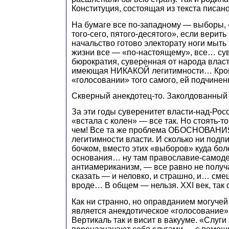
Конституция, состоящая из текста писано
На бумаге все по-западному — выборы, 
того-сего, пятого-десятого», если верить
начальство готово электорату ноги мыть и
жизни все — «по-настоящему», все… су
бюрократия, суверенная от народа власт
имеющая НИКАКОЙ легитимности… Кром
«голосовании» того самого, ей подчинен
Скверный анекдотец-то. Заколдованный 
За эти годы суверенитет власти-над-Росс
«встала с колен» — все так. Но стоять-т
чем! Все та же проблема ОБОСНОВАНИЯ
легитимности власти. И сколько ни подп
бочком, вместо этих «выборов» куда бо
основания… ну там православие-самод
антиамериканизм, — все равно не получа
сказать — и неловко, и страшно, и… сме
вроде… В общем — нельзя. XXI век, так с
Как ни странно, но оправданием могучей
является анекдотическое «голосование»
Вертикаль так и висит в вакууме. «Слуги