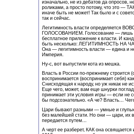
изначально, не из дебатов да опросов, н
роликами, а просто потому, что это — Т
иначе быть не может! Так было и с сове
так и сейчас.
Легитимность власти определяется ВО
ГОЛОСОВАНИЕМ. Голосование — лишь с
бесплатное приложение к власти. И кан
быть несколько: ЛЕГИТИМНОСТЬ НА Ч
Она — легитимность власти — едина и н
Империя.
Ну-с, вот выпустили кота из мешка.
Власть в России по-прежнему строится (с
воспринимается (воспринимает себя) как
Снисходящая к народу, но уж никак не и
Еще чего, может, вам еще шнурки поглад
принимает эти условия игры — если не с
бы подсознательно. «А че? Власть… Че
Цари бывают разными — умные и глупые,
без малейшей стати. Но они — цари, их 
передается путем…
А черт ее разберет, КАК она освящается 