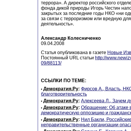
террора». А директор российского отде
фонда дикой природы Игорь Честин напо
закрытых за последние годы НКО «ни од
за связи с терроризмом или вредную дл
деятельность».
Александр Колесниченко
09.04.2008
Статья опубликована в газете
Новые Изв
Постоянный URL статьи
http://www.newiz
09/88113/
ССЫЛКИ ПО ТЕМЕ:
Демократия.Ру
:
Фирсов А., Власть, НК
•
благотворительность
Демократия.Ру
:
Алексеева Л., Зачем 
•
Демократия.Ру
:
Обращение: Об атаке 
•
демократическую оппозицию и гражданс
Демократия.Ру
:
Нил Бакли, Российски
•
неправительственные организации опас