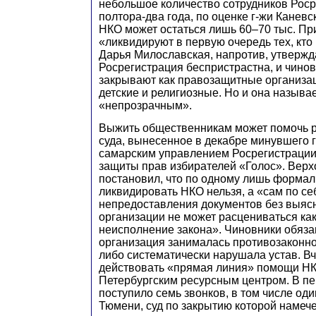
небольшое количество сотрудников Роср
полтора-два года, по оценке г-жи Каневск
НКО может остаться лишь 60–70 тыс. При
«ликвидируют в первую очередь тех, кто 
Дарья Милославская, напротив, утвержда
Росрегистрация беспристрастна, и чино
закрывают как правозащитные организаци
детские и религиозные. Но и она называ
«непрозрачным».
Выжить общественникам может помочь 
суда, вынесенное в декабре минувшего 
самарским управлением Росрегистрации
защиты прав избирателей «Голос». Верх
постановил, что по одному лишь форма
ликвидировать НКО нельзя, а «сам по се
непредоставления документов без выяс
организации не может расцениваться ка
неисполнение закона». Чиновники обязан
организация занималась противозаконн
либо систематически нарушала устав. В
действовать «прямая линия» помощи НК
Петербургским ресурсным центром. В п
поступило семь звонков, в том числе оди
Тюмени, суд по закрытию которой намече