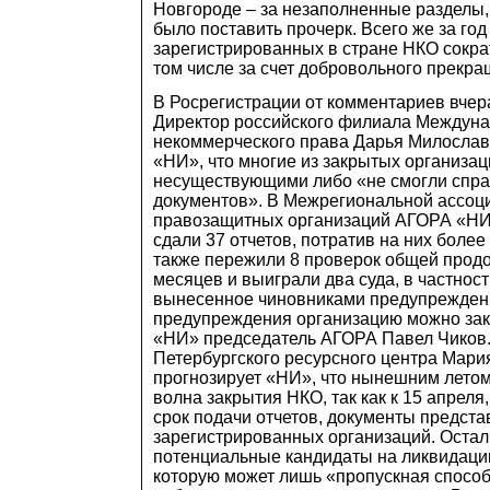
Новгороде – за незаполненные разделы,
было поставить прочерк. Всего же за год
зарегистрированных в стране НКО сократ
том числе за счет добровольного прекра
В Росрегистрации от комментариев вчера
Директор российского филиала Междуна
некоммерческого права Дарья Милослав
«НИ», что многие из закрытых организа
несуществующими либо «не смогли спра
документов». В Межрегиональной ассоц
правозащитных организаций АГОРА «НИ
сдали 37 отчетов, потратив на них более 
также пережили 8 проверок общей прод
месяцев и выиграли два суда, в частнос
вынесенное чиновниками предупреждени
предупреждения организацию можно зак
«НИ» председатель АГОРА Павел Чиков.
Петербургского ресурсного центра Мари
прогнозирует «НИ», что нынешним летом
волна закрытия НКО, так как к 15 апреля,
срок подачи отчетов, документы предста
зарегистрированных организаций. Оста
потенциальные кандидаты на ликвидаци
которую может лишь «пропускная способ