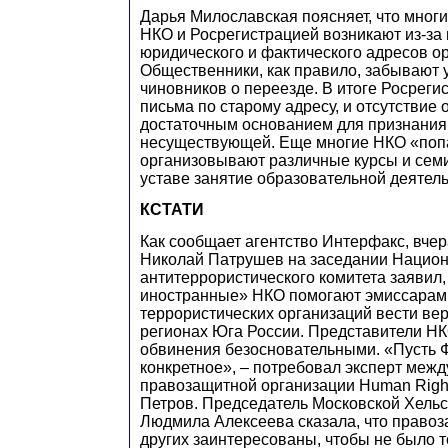
Дарья Милославская поясняет, что мног
НКО и Росрегистрацией возникают из-за
юридического и фактического адресов о
Общественники, как правило, забывают 
чиновников о переезде. В итоге Росреги
письма по старому адресу, и отсутствие 
достаточным основанием для признания
несуществующей. Еще многие НКО «попа
организовывают различные курсы и семи
уставе занятие образовательной деятел
КСТАТИ
Как сообщает агентство Интерфакс, вче
Николай Патрушев на заседании Нацио
антитеррористического комитета заявил,
иностранные» НКО помогают эмиссарам
террористических организаций вести ве
регионах Юга России. Представители НК
обвинения безосновательными. «Пусть 
конкретное», – потребовал эксперт меж
правозащитной организации Human Righ
Петров. Председатель Московской Хельс
Людмила Алексеева сказала, что право
других заинтересованы, чтобы не было т