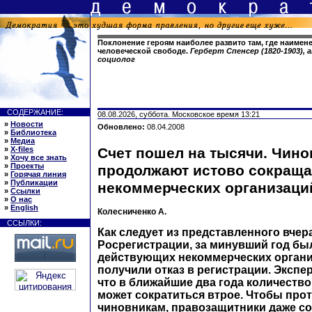
Поклонение героям наиболее развито там, где наимене
человеческой свободе.
Герберт Спенсер (1820-1903),
социолог
СОДЕРЖАНИЕ:
08.08.2026, суббота. Московское время 13:21
»
Новости
Обновлено:
08.04.2008
»
Библиотека
»
Медиа
»
X-files
Счет пошел на тысячи. Чино
»
Хочу все знать
»
Проекты
продолжают истово сокраща
»
Горячая линия
»
Публикации
некоммерческих организаци
»
Ссылки
»
О нас
»
English
Колесниченко А.
ССЫЛКИ:
Как следует из представленного вчер
Росрегистрации, за минувший год был
действующих некоммерческих организ
получили отказ в регистрации. Экспе
что в ближайшие два года количество
может сократиться втрое. Чтобы про
чиновникам, правозащитники даже с