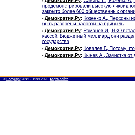
Демократия.Ру
:
Савина Е., Козенко А.
•
продемонстрировали высокую ликвидност
закрыто более 600 общественных орган
Демократия.Ру
:
Козенко А., Персоны н
•
быть разорены налогом на прибыль
Демократия.Ру
:
Романов И., НКО встал
•
кассой. Бюджетный миллиард они разде
государства
Демократия.Ру
:
Ковалев Г., Потому чт
•
Демократия.Ру
:
Кынев А., Зачистка от
•
©
Copyright
ИРИС, 1999-2026
Карта сайта