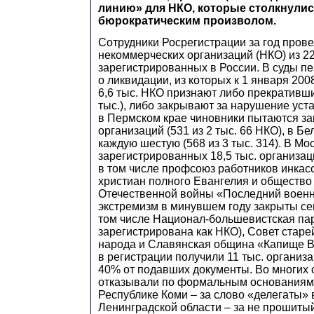
линию» для НКО, которые столкнулис
бюрократическим произволом.
Сотрудники Росрегистрации за год прове
некоммерческих организаций (НКО) из 22
зарегистрированных в России. В суды пе
о ликвидации, из которых к 1 января 200
6,6 тыс. НКО признают либо прекративши
тыс.), либо закрывают за нарушение устав
в Пермском крае чиновники пытаются за
организаций (531 из 2 тыс. 66 НКО), в Бе
каждую шестую (568 из 3 тыс. 314). В Мо
зарегистрированных 18,5 тыс. организац
в том числе профсоюз работников инкас
христиан полного Евангелия и общество
Отечественной войны «Последний военн
экстремизм в минувшем году закрыты се
том числе Национал-большевистская па
зарегистрирована как НКО), Совет стар
народа и Славянская община «Капище В
в регистрации получили 11 тыс. организ
40% от подавших документы. Во многих 
отказывали по формальным основаниям.
Республике Коми – за слово «делегаты» 
Ленинградской области – за не прошитый