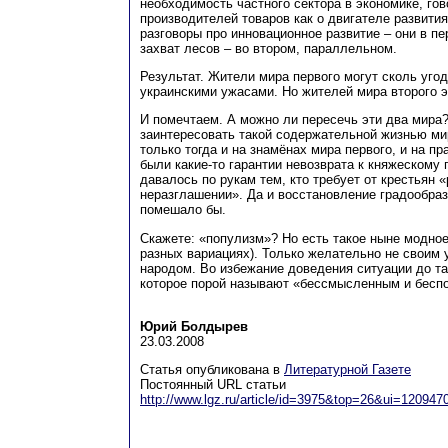
необходимость частного сектора в экономике, гов
производителей товаров как о двигателе развития
разговоры про инновационное развитие – они в п
захват лесов – во втором, параллельном.
Результат. Жители мира первого могут сколь угод
украинскими ужасами. Но жителей мира второго 
И помечтаем. А можно ли пересечь эти два мира
заинтересовать такой содержательной жизнью ми
только тогда и на знамёнах мира первого, и на п
были какие-то гарантии невозврата к княжескому 
давалось по рукам тем, кто требует от крестьян «
неразглашении». Да и восстановление градообра
помешало бы.
Скажете: «популизм»? Но есть такое ныне модное
разных вариациях). Только желательно не своим 
народом. Во избежание доведения ситуации до та
которое порой называют «бессмысленным и бе
Юрий Болдырев
23.03.2008
Статья опубликована в
Литературной Газете
Постоянный URL статьи
http://www.lgz.ru/article/id=3975&top=26&ui=12094