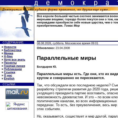
Все короли большей частью охотнее занимаются воен
мирными вещами; гораздо более пекутся они о том, к
неправдами приобрести себе новые царства, чем о том
приобретенными.
Томас Мор
СОДЕРЖАНИЕ:
08.08.2026, суббота. Московское время 09:01
»
Новости
Обновлено:
23.04.2008
»
Библиотека
»
Медиа
»
X-files
Параллельные миры
»
Хочу все знать
»
Проекты
»
Горячая линия
Болдырев Ю.
»
Публикации
»
Ссылки
Параллельные миры есть. Где они, кто их виде
»
О нас
кругом и совершенно не пересекаются.
»
English
ССЫЛКИ:
Так, что обсуждали всю последнюю неделю? Съе
разработку стратегии развития до 2020 года, реш
уходящего президента партию возглавить, опасно
невозможность двоевластия. И это – по всем кл
политическим каналам, во всех информационных 
передачах. То есть, без преувеличения, весь мир
этих событиях.
Но, оказывается, существует и мир другой, пара