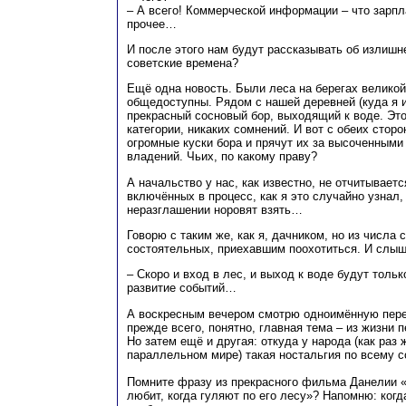
– А всего! Коммерческой информации – что зарпл
прочее…
И после этого нам будут рассказывать об излишн
советские времена?
Ещё одна новость. Были леса на берегах великой
общедоступны. Рядом с нашей деревней (куда я и
прекрасный сосновый бор, выходящий к воде. Это
категории, никаких сомнений. И вот с обеих стор
огромные куски бора и прячут их за высоченными
владений. Чьих, по какому праву?
А начальство у нас, как известно, не отчитываетс
включённых в процесс, как я это случайно узнал,
неразглашении норовят взять…
Говорю с таким же, как я, дачником, но из числа 
состоятельных, приехавшим поохотиться. И слышу
– Скоро и вход в лес, и выход к воде будут толь
развитие событий…
А воскресным вечером смотрю одноимённую пере
прежде всего, понятно, главная тема – из жизни п
Но затем ещё и другая: откуда у народа (как раз
параллельном мире) такая ностальгия по всему 
Помните фразу из прекрасного фильма Данелии «
любит, когда гуляют по его лесу»? Напомню: ког