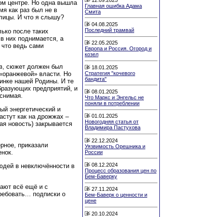
ом центре. Но одна вышла
Главная ошибка Адама
мя как раз был не в
Смита
олицы. И что я слышу?
04.08.2025
Последний трамвай
ько после таких
в них поднимается, а
22.05.2025
о что ведь сами
Европа и Россия. Огород и
козел
ов, сюжет должен был
18.01.2025
Стратегия "кочевого
 «оранжевой» власти. Но
бандита"
бинке нашей Родины. И те
бразующих предприятий, и
08.01.2025
снимая.
Что Маркс и Энгельс не
поняли в потреблении
ный энергетический и
астут как на дрожжах –
01.01.2025
Новогодняя статья от
ая новость) закрывается
Владимира Пастухова
22.12.2024
ерное, приказали
Уязвимость Орешника и
енок.
России
08.12.2024
юдей в невключённости в
Процесс образования цен по
Бем-Баверку
ают всё ещё и с
27.11.2024
требовать… подписки о
Бем-Баверк о ценности и
цене
20.10.2024