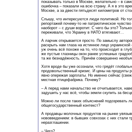
показывать только в Москве, желательно – в сам
ошибочка – показали на всю страну. А я в это вре
Москве, а за двести пятьдесят километров от ст
Слышу, что интересуются люди политикой. Но тол
репортажей почему-то не патриотическое чувство 
наоборот – с души воротит. С чего бы это? Тольк
переживали, что Украину в НАТО втягивают…
А ларчик открывается просто. По замыслу автор
раскрыть нам глаза на истинное лицо украинской
уж очень всё похоже на то, что происходит в глу
же пустые глазницы окон ранее успешных градоо
та же безнадёжность. Причём совершенно необъя
Хотя вроде бы уже осознали, что грядёт глобаль
продовольственный кризис. И цены на продукты р
явно опережая зарплаты. Но именно сейчас (свеж
местная птицефабрика. Почему?
– А перед нами начальство не отчитывается, нав
задушить у нас всё, чтобы земли скупить за бесц
Можно ли после таких объяснений подозревать л
общегосударственный контекст?
А продавцы молочных продуктов на рынке увязыв
нововведением: в бывших совхозах с них стали 
неразглашении.
– Чего?