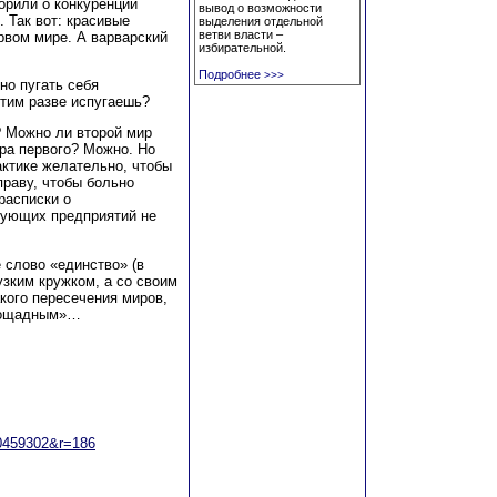
орили о конкуренции
вывод о возможности
. Так вот: красивые
выделения отдельной
ветви власти –
ервом мире. А варварский
избирательной.
Подробнее
>>>
но пугать себя
этим разве испугаешь?
? Можно ли второй мир
ра первого? Можно. Но
рактике желательно, чтобы
праву, чтобы больно
расписки о
зующих предприятий не
 слово «единство» (в
узким кружком, а со своим
кого пересечения миров,
спощадным»…
70459302&r=186