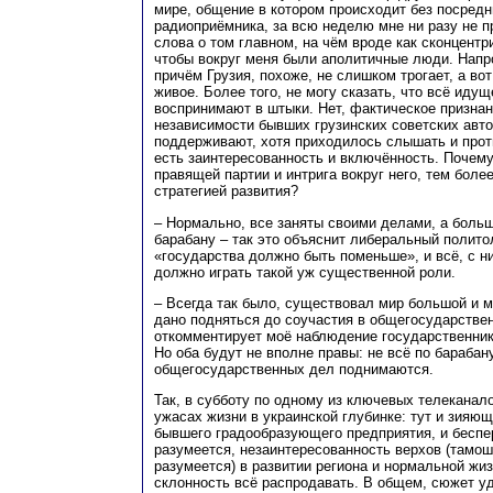
мире, общение в котором происходит без посредн
радиоприёмника, за всю неделю мне ни разу не 
слова о том главном, на чём вроде как сконцентр
чтобы вокруг меня были аполитичные люди. Напро
причём Грузия, похоже, не слишком трогает, а вот
живое. Более того, не могу сказать, что всё иду
воспринимают в штыки. Нет, фактическое призна
независимости бывших грузинских советских авт
поддерживают, хотя приходилось слышать и прот
есть заинтересованность и включённость. Почему
правящей партии и интрига вокруг него, тем боле
стратегией развития?
– Нормально, все заняты своими делами, а больш
барабану – так это объяснит либеральный политол
«государства должно быть поменьше», и всё, с н
должно играть такой уж существенной роли.
– Всегда так было, существовал мир большой и м
дано подняться до соучастия в общегосударствен
откомментирует моё наблюдение государственник
Но оба будут не вполне правы: не всё по барабану
общегосударственных дел поднимаются.
Так, в субботу по одному из ключевых телеканал
ужасах жизни в украинской глубинке: тут и зияю
бывшего градообразующего предприятия, и беспер
разумеется, незаинтересованность верхов (тамош
разумеется) в развитии региона и нормальной жиз
склонность всё распродавать. В общем, сюжет уд