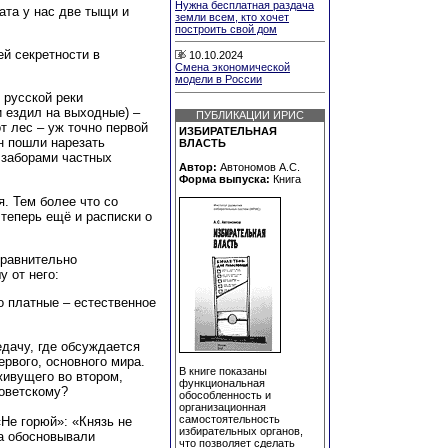
Нужна бесплатная раздача
ата у нас две тыщи и
земли всем, кто хочет
построить свой дом
ей секретности в
10.10.2024
Смена экономической
модели в России
 русской реки
 ездил на выходные) –
ПУБЛИКАЦИИ ИРИС
т лес – уж точно первой
ИЗБИРАТЕЛЬНАЯ
он пошли нарезать
ВЛАСТЬ
 заборами частных
Автор:
Автономов А.С.
Форма выпуска:
Книга
я. Тем более что со
 теперь ещё и расписки о
сравнительно
 от него:
ко платные – естественное
дачу, где обсуждается
ервого, основного мира.
В книге показаны
 живущего во втором,
функциональная
советскому?
обособленность и
организационная
самостоятельность
Не горюй»: «Князь не
избирательных органов,
да обосновывали
что позволяет сделать