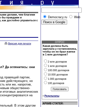
ными делами, чем благими
Democracy.ru
Web
ак бы правдами и
, как достойно управиться с
ОПРОС
Версия для печати
Какая должна быть
зарплата у госчиновника,
чтобы он не брал взятки
в 1 млн долларов?
2 млн долларов
1 млн долларов
л? Да оглянитесь: они
100.000 долларов
10.000 долларов
зд правящей партии,
1.000 долларов
ение действующего, но
100 долларов
сть или же, напротив,
ючевым общественно-
и итоговых аналитических
 сконцентрировался на
•
Результаты
АРХИВ СТАТЕЙ:
ллельный. В этом другом