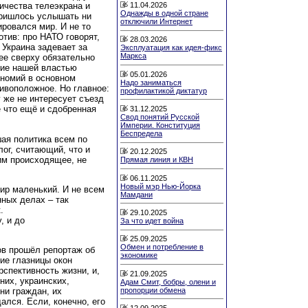
11.04.2026
ичества телеэкрана и
Однажды в одной стране
пришлось услышать ни
отключили Интернет
ировался мир. И не то
тив: про НАТО говорят,
28.03.2026
 Украина задевает за
Эксплуатация как идея-фикс
Маркса
щее сверху обязательно
ние нашей властью
05.01.2026
ономий в основном
Надо заниматься
ивоположное. Но главное:
профилактикой диктатур
 же не интересует съезд
е что ещё и сдобренная
31.12.2025
Свод понятий Русской
Империи. Конституция
Беспредела
ая политика всем по
ог, считающий, что и
20.12.2025
им происходящее, не
Прямая линия и КВН
06.11.2025
Новый мэр Нью-Йорка
ир маленький. И не всем
Мамдани
ных делах – так
.
29.10.2025
, и до
За что идет война
25.09.2025
Обмен и потребление в
ов прошёл репортаж об
экономике
щие глазницы окон
спективность жизни, и,
21.09.2025
них, украинских,
Адам Смит, бобры, олени и
пропорции обмена
ни граждан, их
ался. Если, конечно, его
12.09.2025