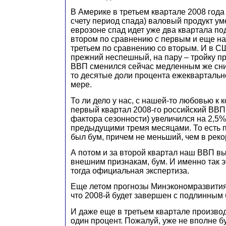
В Америке в третьем квартале 2008 года 
счету период спада) валовый продукт ум
еврозоне спад идет уже два квартала по
втором по сравнению с первым и еще на 
третьем по сравнению со вторым. И в С
прежний неспешный, на пару – тройку пр
ВВП сменился сейчас медленным же сни
то десятые доли процента ежеквартально
мере.
То ли дело у нас, с нашей-то любовью к 
первый квартал 2008-го российский ВВП
фактора сезонности) увеличился на 2,5%
предыдущими тремя месяцами. То есть
был бум, причем не меньший, чем в реко
А потом и за второй квартал наш ВВП вы
внешним признакам, бум. И именно так 
тогда официальная экспертиза.
Еще летом прогнозы Минэкономразвития 
что 2008-й будет завершен с подлинным 
И даже еще в третьем квартале произво
один процент. Пожалуй, уже не вполне бу