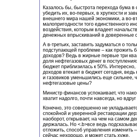
Казалось бы, быстрота перехода бума в
убедить их, во-первых, в хрупкости и за
внешнего мира нашей экономики, а во-в
малопригодности того единственного ин
воздействия, которым владеет начальст
денежных впрыскиваний в доверенные с
А в-третьих, заставить задуматься о тол
подступающей проблеме – как прожить 
доходов? Ведь в жирные первые три ква
доля нефтегазовых денег в поступлени
бюджет приблизилась к 50%. Интересно, 
доходов втекает в бюджет сегодня, ведь
и газовиков уменьшились еще сильнее, 
нефтегазовые цены?
Министр финансов успокаивает, что нак
хватит надолго, почти навсегда, но вдруг
Конечно, это совершенно не укладываетс
спокойной и уверенной реставрации де
наоборот, открывает, на чем на самом де
держалась. Но <.b>все ведь подсказыва
отложить, способ управления изменить – 
сейчас нехорошо, и может стать хуже.