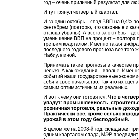
год – очень приличный результат для лю
И тут грянул четвертый квартал.
И за один октябрь – спад ВВП на 0,4% п
сентябрем (повторю, что сезонные и ка
отсюда убраны). А всего за октябрь – де
уменьшение ВВП на процент – полтора 
третьим кварталом. Именно такая цифра
последнего годового прогноза все того 
Набиуллиной.
Принимать такие прогнозы в качестве пр
нельзя. А как ожидания – вполне. Именн
событий наши государственные экономис
себя и свое начальство. Так что их сцен
самым оптимистичным из реальных.
И вот к чему они готовятся. Что
в четве
упадут: промышленность, строительс
розничная торговля, реальные доход
Практически все, кроме сельхозпроду
урожай в этом году бесподобный
.
В целом же на 2008-й год, складывая три
одним кварталом спада, МЭР предвидит