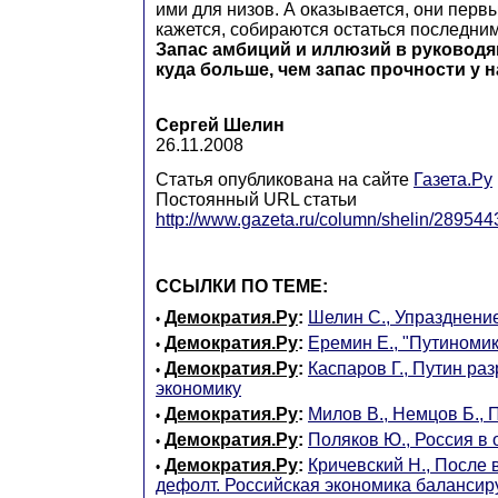
ими для низов. А оказывается, они первы
кажется, собираются остаться последним
Запас амбиций и иллюзий в руководя
куда больше, чем запас прочности у 
Сергей Шелин
26.11.2008
Статья опубликована на сайте
Газета.Ру
Постоянный URL статьи
http://www.gazeta.ru/column/shelin/289544
ССЫЛКИ ПО ТЕМЕ:
Демократия.Ру
:
Шелин С., Упразднени
•
Демократия.Ру
:
Еремин Е., "Путиномик
•
Демократия.Ру
:
Каспаров Г., Путин ра
•
экономику
Демократия.Ру
:
Милов В., Немцов Б., 
•
Демократия.Ру
:
Поляков Ю., Россия в 
•
Демократия.Ру
:
Кричевский Н., После
•
дефолт. Российская экономика балансиру