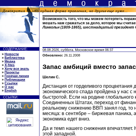
Возможность того, что мы можем потерпеть пораже
мешать нам сражаться за дело, которое мы счит
Линкольн (1809-1865), шестнадцатый президент
СОДЕРЖАНИЕ:
08.08.2026, суббота. Московское время 06:37
»
Новости
Обновлено:
26.11.2008
»
Библиотека
»
Медиа
»
X-files
Запас амбиций вместо запас
»
Хочу все знать
»
Проекты
»
Горячая линия
Шелин С.
»
Публикации
»
Ссылки
Дистанция от горделивого процветания 
»
О нас
»
English
экономического спада пройдена у нас с
быстротой. Если на родине глобального к
ССЫЛКИ:
Соединенных Штатах, переход от финан
реальному снижению ВВП занял год, то 
месяца: в сентябре – биржевая паника, а
экономика едет вниз.
Да и темп нашего снижения впечатляет. 
этой западной.