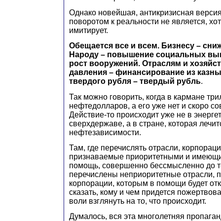
Однако новейшая, антикризисная верси
поворотом к реальности не является, хот
имитирует.
Обещается все и всем. Бизнесу – сни
Народу – повышение социальных вы
рост вооружений. Отраслям и хозяй
давления – финансирование из казн
твердого рубля – твердый рубль
.
Так можно говорить, когда в кармане тр
нефтедолларов, а его уже нет и скоро со
Действие-то происходит уже не в энерге
сверхдержаве, а в стране, которая лечит
нефтезависимости.
Там, где перечислять отрасли, корпораци
признаваемые приоритетными и имеющи
помощь, совершенно бессмысленно до те
перечислены неприоритетные отрасли, п
корпорации, которым в помощи будет отка
сказать, кому и чем придется пожертвоват
воли взглянуть на то, что происходит.
Думалось, вся эта многолетняя пропага