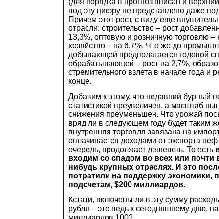
(для порядка в прогноз вписан и верхний
под эту цифру не представлено даже по
Причем этот рост, с виду еще внушительн
отрасли: строительство – рост добавлен
13,3%, оптовую и розничную торговлю – 
хозяйство – на 6,7%. Что же до промышл
добывающей предполагается годовой спа
обрабатывающей – рост на 2,7%, образ
стремительного взлета в начале года и 
конце.
Добавим к этому, что недавний бурный 
статистикой преувеличен, а масштаб ны
снижения преуменьшен. Что урожай пос
вряд ли в следующем году будет таким ж
внутренняя торговля завязана на импорт
оплачивается доходами от экспорта нефт
очередь, продолжает дешеветь. То есть
входим со спадом во всех или почти 
нибудь крупных отраслях. И это после
потратили на поддержку экономики, 
подсчетам, $200 миллиардов
.
Кстати, включены ли в эту сумму расход
рубля – это ведь к сегодняшнему дню, н
миллиардов 100?