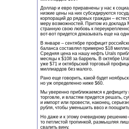
Доллар и евро приравнены у нас к соци
низкие цены на них субсидируются госуда
корпораций до рядовых граждан – естест
меру возможностей. Притом из доклада 
странную свою любовь к переукрепленн
вот-вот придется доказывать еще на одн
В январе – сентябре профицит российско
баланса составлял примерно $18 милли
Средняя цена на нашу нефть Urals приб
месяцы к $108 за баррель. В октябре Ura
уже $71 и октябрьский торговый профици
миллиардов без малого.
Рано еще говорить, какой будет ноябрьс
но уж определенно ниже $60.
Мы уверенно приближаемся к дефициту
торговле, и властям придется решать, с
и импорт или провести, наконец, серье
рубля, чтобы уменьшить ввоз и поощрить
Но даже и к этому очевидному решению 
то петлистой тропинкой, размышляя лишь
свалить вину.