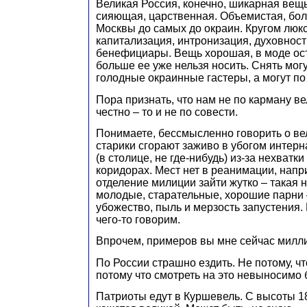
Великая Россия, конечно, шикарная вещ
сияющая, царственная. Объемистая, бол
Москвы до самых до окраин. Кругом люкс
капитализация, интронизация, духовност
бенефициары. Вещь хорошая, в моде ост
больше ее уже нельзя носить. Снять мог
голодные окраинные гастеры, а могут по
Пора признать, что нам не по карману ве
честно – то и не по совести.
Понимаете, бессмысленно говорить о ве
старики сгорают заживо в убогом интерн
(в столице, не где-нибудь) из-за нехватк
коридорах. Мест нет в реанимации, напр
отделение милиции зайти жутко – такая 
молодые, старательные, хорошие парни 
убожество, пыль и мерзость запустения.
чего-то говорим.
Впрочем, примеров вы мне сейчас милли
По России страшно ездить. Не потому, чт
потому что смотреть на это невыносимо 
Патриоты едут в Куршевель. С высоты 1