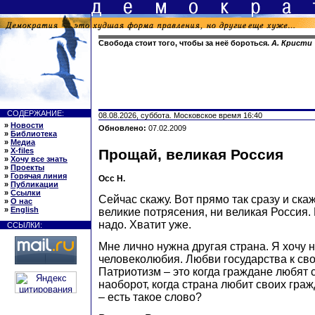
Свобода стоит того, чтобы за неё бороться.
А. Кристи
СОДЕРЖАНИЕ:
08.08.2026, суббота. Московское время 16:40
»
Новости
Обновлено:
07.02.2009
»
Библиотека
»
Медиа
»
X-files
Прощай, великая Россия
»
Хочу все знать
»
Проекты
»
Горячая линия
Осс Н.
»
Публикации
»
Ссылки
Сейчас скажу. Вот прямо так сразу и ска
»
О нас
»
English
великие потрясения, ни великая Россия.
надо. Хватит уже.
ССЫЛКИ:
Мне лично нужна другая страна. Я хочу н
человеколюбия. Любви государства к св
Патриотизм – это когда граждане любят с
наоборот, когда страна любит своих гра
– есть такое слово?