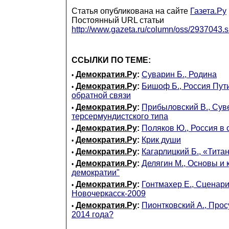
Статья опубликована на сайте
Газета.Ру
Постоянный URL статьи
http://www.gazeta.ru/column/oss/2937043.s
ССЫЛКИ ПО ТЕМЕ:
Демократия.Ру
:
Суварин Б., Родина
•
Демократия.Ру
:
Бишоф Б., Россия Пути
•
обратной связи
Демократия.Ру
:
Прибыловский В., Сув
•
терсермундистского типа
Демократия.Ру
:
Поляков Ю., Россия в 
•
Демократия.Ру
:
Крик души
•
Демократия.Ру
:
Кагарлицкий Б., «Тита
•
Демократия.Ру
:
Делягин М., Основы и
•
демократии"
Демократия.Ру
:
Гонтмахер Е., Сценари
•
Новочеркасск-2009
Демократия.Ру
:
Пионтковский А., Прос
•
2014 года?