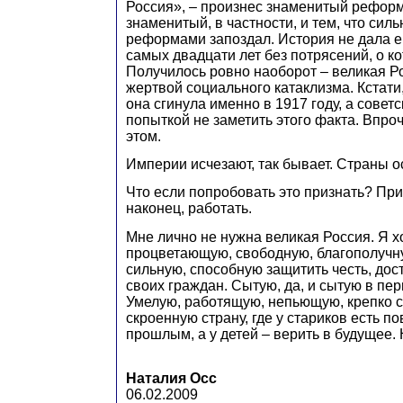
Россия», – произнес знаменитый рефор
знаменитый, в частности, и тем, что сил
реформами запоздал. История не дала е
самых двадцати лет без потрясений, о ко
Получилось ровно наоборот – великая Ро
жертвой социального катаклизма. Кстати
она сгинула именно в 1917 году, а совет
попыткой не заметить этого факта. Впроч
этом.
Империи исчезают, так бывает. Страны о
Что если попробовать это признать? При
наконец, работать.
Мне лично не нужна великая Россия. Я х
процветающую, свободную, благополучн
сильную, способную защитить честь, дос
своих граждан. Сытую, да, и сытую в пе
Умелую, работящую, непьющую, крепко с
скроенную страну, где у стариков есть п
прошлым, а у детей – верить в будущее
Наталия Осс
06.02.2009