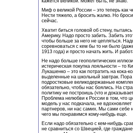
кажется великой. Может быть, не знаю.
Миф о великой России – это теперь как ч
Нести тяжело, а бросить жалко. Но брос
сейчас.
Хватит биться головой об стену, пытаясь
Америку. Надо просто забить. Забить этот
чтобы больше за него не цепляться. Над
соревноваться с кем бы то ни было (даж
1913 года) и просто начать жить. И работ
Не надо больше геополитических иллюзи
истерическая покупка лояльности – то Ки
Лукашенко – это как потратить на кока-ко
выделенные на школьный завтрак. Пора 
подростковые великодержавные компле
обязательно, чтобы нас боялись. На стра
политику не построишь (что и доказывает,
Проблема нелюбви к России в том, что 
модель у нас подкачала, не вдохновляет 
партнеров, ни нас самих. Мы сами себе н
чего мы понравимся кому-нибудь еще.
Если надо обязательно с кем-нибудь сра
не сравниться со Швецией, где граждане