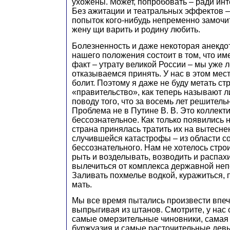
ухожены. Может, попробовать – ради инт
Без ажитации и театральных эффектов – 
попыток кого-нибудь непременно замочит
жену щи варить и родину любить.
Болезненность и даже некоторая анекд
нашего положения состоит в том, что им
факт – утрату великой России – мы уже 
отказываемся принять. У нас в этом мес
болит. Поэтому я даже не буду метать ст
«правительство», как теперь называют ли
поводу того, что за восемь лет решитель
Проблема не в Путине В. В. Это коллект
бессознательное. Как только появились 
страна принялась тратить их на вытесн
случившейся катастрофы – из области с
бессознательного. Нам не хотелось стро
рыть и возделывать, возводить и распах
вылечиться от комплекса державной неп
Заливать похмелье водкой, куражиться, 
мать.
Мы все время пытались произвести впеч
выпрыгивая из штанов. Смотрите, у нас
самые омерзительные чиновники, самая
буржуазия и самые расточительные девы