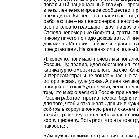
повальный национальный гламур – през
впечатление на мировое сообщество, пр
президента, бизнес – на правительство, 
работающие – на пенсионеров, пенсионе
все поголовно граждане – друг на друга 
Отсюда непомерные бюджеты, траты, апп
никому ничего не надо доказывать. И нич
докажешь. История – ей же все равно, в 
представляем. На коленях или в полный 
Я, конечно, понимаю, почему мы попалис
России. Ну, правда, идея обогащения, те
карикатурно-омерзительного, за счет бл
интересам страны не пошла у нас. Не та
историческая, культурная. А идея велико
поверхности как будто лежит, легко подн
том, что миф о великой России при нали
России работает против нее же, бедняги.
для того, чтобы откачивать деньги в чуж
собирать коррупционную ренту, скажем 
такой стране неуютно и небезопасно ник
коррупционеру. Есть риск, что эта констр
накроется.
«Им нужны великие потрясения, а нам н