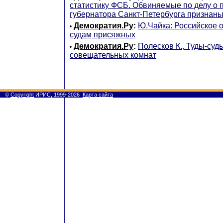
статистику ФСБ. Обвиняемые по делу о 
губернатора Санкт-Петербурга признан
Демократия.Ру
:
Ю.Чайка: Российское о
•
судам присяжных
Демократия.Ру
:
Полесков К., Туды-суд
•
совещательных комнат
©
Copyright
ИРИС, 1999-2026
Карта сайта