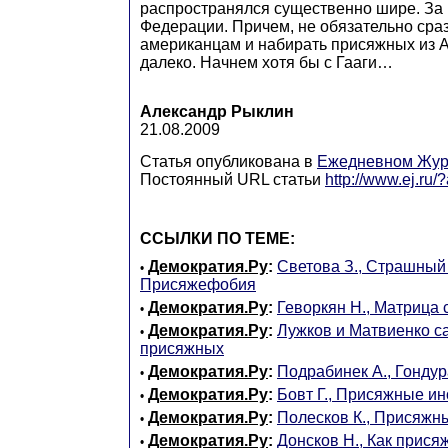
распространялся существенно шире. За
Федерации. Причем, не обязательно сраз
американцам и набирать присяжных из А
далеко. Начнем хотя бы с Гааги…
Александр Рыклин
21.08.2009
Статья опубликована в
Ежедневном Жур
Постоянный URL статьи
http://www.ej.ru
ССЫЛКИ ПО ТЕМЕ:
Демократия.Ру
:
Светова З., Страшный 
•
Присяжефобия
Демократия.Ру
:
Геворкян Н., Матрица
•
Демократия.Ру
:
Лужков и Матвиенко с
•
присяжных
Демократия.Ру
:
Подрабинек А., Гондура
•
Демократия.Ру
:
Бовт Г., Присяжные и
•
Демократия.Ру
:
Полесков К., Присяжн
•
Демократия.Ру
:
Донсков Н., Как прися
•