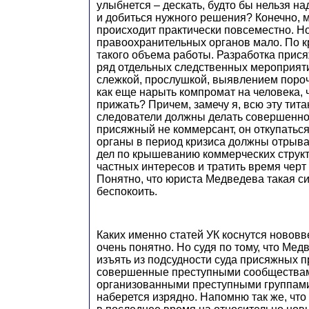
улыбнется – дескать, будто бы нельзя н
и добиться нужного решения? Конечно, м
происходит практически повсеместно. Но
правоохранительных органов мало. По к
такого объема работы. Разработка прис
ряд отдельных следственных мероприят
слежкой, прослушкой, выявлением порочн
как еще нарыть компромат на человека, 
прижать? Причем, замечу я, всю эту тит
следователи должны делать совершенно
присяжный не коммерсант, он откупаться 
органы в период кризиса должны отрыва
дел по крышеванию коммерческих струк
частных интересов и тратить время черт 
Понятно, что юриста Медведева такая с
беспокоить.
Каких именно статей УК коснутся нововв
очень понятно. Но судя по тому, что Мед
изъять из подсудности суда присяжных п
совершенные преступными сообщества
организованными преступными группами,
наберется изрядно. Напомню так же, что 