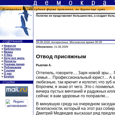
Политик не представляет большинство, а создает бол
СОДЕРЖАНИЕ:
09.08.2026, воскресенье. Московское время 00:39
»
Новости
Обновлено:
21.08.2009
»
Библиотека
»
Медиа
»
X-files
Отвод присяжным
»
Хочу все знать
»
Проекты
»
Горячая линия
Рыклин А.
»
Публикации
»
Ссылки
Оттепель, говорите… Заря новой эры…
»
О нас
»
English
семья… Профессиональный юрист… А от 
любезные, так крючит и колотит, что зуб 
ССЫЛКИ:
Впрочем, я знаю от чего. Это с похмелья
вечера пустых мечтаний и радужных иллю
сейчас я вам здоровье-то поправлю…
В минувшую среду на очередном заседа
безопасности, который на этот раз собир
Дмитрий Медведев высказал ряд предло