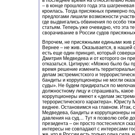
в последнее время на относительно нов
– в конце прошлого года эта шагреневая
кроилась. Тогда присяжных примерно по
предлогами лишили возможности участво
где выдвигались обвинения по особо тя
статьям. Теперь уже очевидно, что эта т
сворачивание в России судов присяжных
Впрочем, не присяжными едиными жив р
Вернее – не жив. Оказывается, в нашей 
есть еще один принцип, который соверш
Дмитрия Медведева и от которого он п
отказаться. Цитирую: «Можно было бы п
время решение изменить территориальн
делам экстремистского и террористическ
бандиты и коррупционеры не могли оказ
суды». Не будем придираться по мелоча
должностному лицу и спрашивать, какое
коррупционеры имеют к «делам экстреми
террористического характера». Юристу 
виднее. Остановимся на главном. Итак, с
Медведева, бандиты и коррупционеры н
давления на суд… Тут я позволю себе до
президента – он просто постеснялся сказ
интересы не совпадают с интересами го
же, что в России есть только одна сила, 