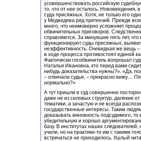
усовершенствовать российскую судебную
то, что от нее осталось. Нововведения, 
суда присяжных. Хотя, не только его одн
у Медведева ряд претензий. Прежде все
много, что неимоверно усложняет проце
обвинительных приговоров. Следственн
справляются. За минувшие пять лет, что 
функционируют суды присяжных, выявил
неэффективность. Очевидная же вещь –
в ходе процесса противостоял единой ка
Фактически гособвинитель вопрошал суд
Наталья Ивановна, кто перед вами сиди
нибудь доказательства нужны?». «Да, по
– отвечала судья, – прекрасно вижу… Пя
нормально?»
А тут пришли в суд совершенно посторо
даже не из силовых структур, далекие о
тематики, а зачастую и не всегда распо
государственные интересы. Таким людя
доказывать виновность подсудимого, то 
убедительную и хорошо аргументирован
базу. В институтах наших следователей, 
учили, но на практике-то им с такими го
встречаться не приходилось. Ушлый чита