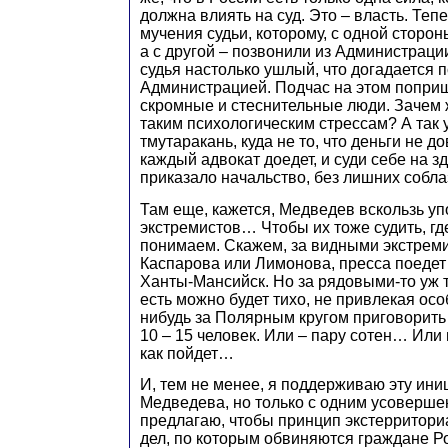
должна влиять на суд. Это – власть. Теп
мучения судьи, которому, с одной сторон
а с другой – позвонили из Администраци
судья настолько ушлый, что догадается 
Администрацией. Подчас на этом поприщ
скромные и стеснительные люди. Зачем 
таким психологическим стрессам? А так 
тмутаракань, куда не то, что деньги не д
каждый адвокат доедет, и суди себе на зд
приказало начальство, без лишних собла
Там еще, кажется, Медведев вскользь у
экстремистов… Чтобы их тоже судить, гд
понимаем. Скажем, за видными экстрем
Каспарова или Лимонова, пресса поедет 
Ханты-Мансийск. Но за рядовыми-то уж т
есть можно будет тихо, не привлекая осо
нибудь за Полярным кругом приговорить
10 – 15 человек. Или – пару сотен… Или
как пойдет…
И, тем не менее, я поддерживаю эту ин
Медведева, но только с одним усоверше
предлагаю, чтобы принцип экстерритори
дел, по которым обвиняются граждане Р