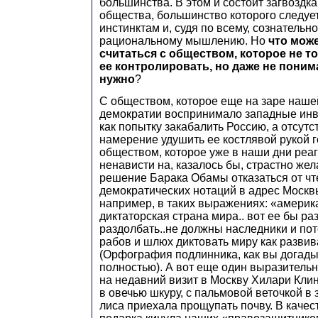
большинства. В этом и состоит загвоздка
общества, большинство которого следуе
инстинктам и, судя по всему, сознательн
рациональному мышлению. Но
что може
считаться с обществом, которое не т
ее контролировать, но даже не понима
нужно
?
С обществом, которое еще на заре наше
демократии воспринимало западные инв
как попытку закабалить Россию, а отсутс
намерение удушить ее костлявой рукой 
обществом, которое уже в наши дни реа
ненависти на, казалось бы, страстно же
решение Барака Обамы отказаться от чт
демократических нотаций в адрес Москв
например, в таких выражениях: «америк
диктаторская страна мира.. вот ее бы ра
раздолбать..не должны наследники и по
рабов и шлюх диктовать миру как развива
(Орфография подлинника, как вы догады
полностью). А вот еще один выразитель
на недавний визит в Москву Хилари Кли
в овечью шкуру, с пальмовой веточкой в з
лиса приехала прощупать почву. В качес