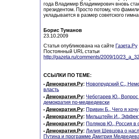
года Владимир Владимирович вновь ста
президентом. Просто потому, что фамил
укладывается в размер советского гимна
Борис Туманов
23.10.2009
Статья опубликована на сайте
Газета.Ру
Постоянный URL статьи
http://gazeta.ru/comments/2009/10/23_a_3
ССЫЛКИ ПО ТЕМЕ:
Демократия.Ру
:
Новопрудский С., Немо
•
власть
Демократия.Ру
:
Чеботарев Ю., Вопрос
•
демократия по-медведевски
Демократия.Ру
:
Привин Б., Чего я хочу
•
Демократия.Ру
:
Мильштейн И., Эффек
•
Демократия.Ру
:
Поляков Ю., Россия в 
•
Демократия.Ру
:
Лилия Шевцова о нас
•
Путина и программе Дмитрия Медведев