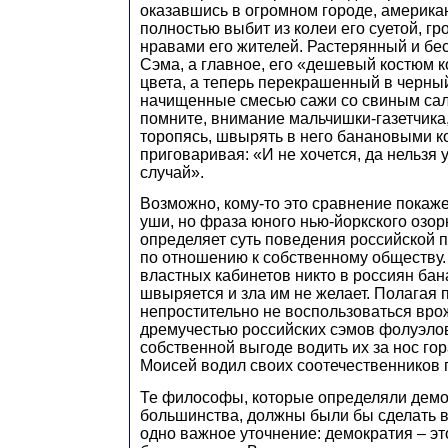
оказавшись в огромном городе, америка
полностью выбит из колеи его суетой, гр
нравами его жителей. Растерянный и б
Сэма, а главное, его «дешевый костюм к
цвета, а теперь перекрашенный в черный»
начищенные смесью сажи со свиным сал
помните, внимание мальчишки-газетчика,
торопясь, швырять в него банановыми к
приговаривая: «И не хочется, да нельзя 
случай».
Возможно, кому-то это сравнение покаж
уши, но фраза юного нью-йоркского оз
определяет суть поведения российской п
по отношению к собственному обществу. 
властных кабинетов никто в россиян ба
швыряется и зла им не желает. Полагая 
непростительно не воспользоваться вр
дремучестью российских сэмов фолуэлов
собственной выгоде водить их за нос го
Моисей водил своих соотечественников 
Те философы, которые определяли демок
большинства, должны были бы сделать 
одно важное уточнение: демократия – э