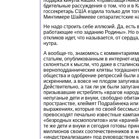
подарка кинула наших «правозащитников
бдительные рассуждения о том, что и в К
госсекретарь США ездила только для того
Минтимере Шаймиеве сепаратистские на
Не надо строить себе иллюзий. Да, есть 
работающие «по заданию Родины». Но о
откликов идет, что называется, от сердца,
нутра.
А вообще-то, знакомясь с комментариями
статьям, опубликованным в интернет-из
склоняться к мысли, что даже в сталинс
верноподданнические клятвы тогдашнего
общества и одобрение репрессий были 
искренними, а вовсе не плодом запугива
Действительно, а так ли уж были запуган
призывавшие истреблять «врагов народа
непуганые дети и внуки, свободно обита
пространстве, клеймят Подрабинека или
выражениях, которые по своей бессмыс
превосходят печально известные кампа
«безродных космополитов» или «врачей
те же дети и внуки и сегодня готовы при
миллионов своих соотечественников в ж
«индустриализации» под руководством к