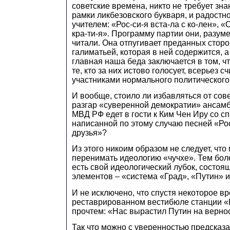
советские времена, никто не требует зн
рамки ликбезовского букваря, и радостн
учителем: «Рос-си-я вста-ла с ко-лен», «
кра-ти-я». Программу партии они, разуме
читали. Она отпугивает преданных стор
галиматьей, которая в ней содержится, 
главная наша беда заключается в том, ч
те, кто за них истово голосует, всерьез с
участниками нормального политического
И вообще, стоило ли избавляться от сове
разгар «суверенной демократии» ансамб
МВД РФ едет в гости к Ким Чен Иру со с
написанной по этому случаю песней «Ро
друзья»?
Из этого никоим образом не следует, чт
перенимать идеологию «чучхе». Тем боле
есть свой идеологический лубок, состоя
элементов – «система «Град», «Путин» 
И не исключено, что спустя некоторое в
реставрированном вестибюле станции «
прочтем: «Нас вырастил Путин на вернос
Так что можно с уверенностью предсказат