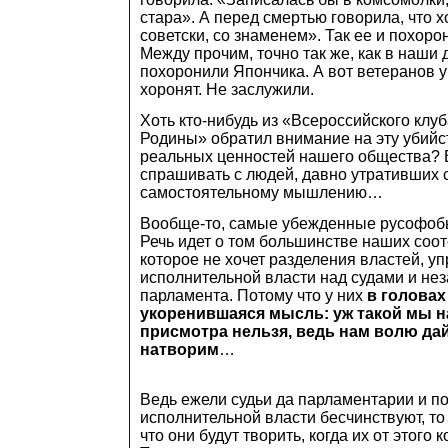
стара». А перед смертью говорила, что х
советски, со знаменем». Так ее и похоро
Между прочим, точно так же, как в наши 
похоронили Япончика. А вот ветеранов у 
хоронят. Не заслужили.
Хоть кто-нибудь из «Всероссийского клу
Родины» обратил внимание на эту убий
реальных ценностей нашего общества? В
спрашивать с людей, давно утративших 
самостоятельному мышлению…
Вообще-то, самые убежденные русофобы
Речь идет о том большинстве наших соот
которое не хочет разделения властей, у
исполнительной власти над судами и не
парламента. Потому что у них
в головах
укоренившаяся мысль: уж такой мы н
присмотра нельзя, ведь нам волю дай
натворим
…
Ведь ежели судьи да парламентарии и п
исполнительной власти бесчинствуют, то
что они будут творить, когда их от этого 