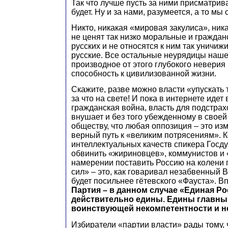
Так что лучше пусть за ними присматрив
будет. Ну и за нами, разумеется, а то мы
Никто, никакая «мировая закулиса», ник
не ценят так низко моральные и граждан
русских и не относятся к ним так уничижи
русские. Все остальные неурядицы наше
производное от этого глубокого неверия
способность к цивилизованной жизни.
Скажите, разве можно власти «упускать 
за что на свете! И пока в интернете идет
гражданская война, власть для подстрах
внушает и без того убежденному в своей
обществу, что любая оппозиция – это из
верный путь к «великим потрясениям». К
интеллектуальных качеств спикера Госду
обвинить «жириновцев», коммунистов и 
намерении поставить Россию на колени 
сил» – это, как говаривал незабвенный 
будет посильнее гётевского «Фауста». В
Партия – в данном случае «Единая Ро
действительно едины. Едины главны
воинствующей некомпетентности и н
Избиратели «партии власти» рады тому, чт