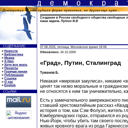
Создание в России свободного общества свободных лю
наша задача.
Путин В.В
СОДЕРЖАНИЕ:
07.08.2026, пятница. Московское время 18:06
»
Новости
Обновлено:
26.10.2009
»
Библиотека
»
Медиа
»
X-files
«Град», Путин, Сталинград
»
Хочу все знать
»
Проекты
»
Горячая линия
Туманов Б.
»
Публикации
»
Ссылки
Никакая «мировая закулиса», никакие «в
»
О нас
»
English
ценят так низко моральные и граждански
не относятся к ним так уничижительно, ка
ССЫЛКИ:
Есть у замечательного американского пи
ставший хрестоматийным рассказ «Квадр
история о том, как Сэм Фолуэл, житель гл
Кэмберлендских горах, отправился из ро
Нью-Йорк, чтобы убить там своего после
живых кровного врага из рода Гаркнесс