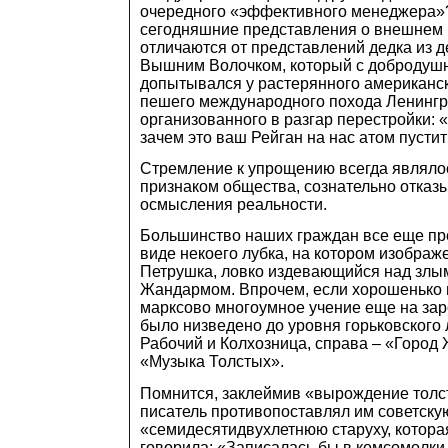
очередного «эффективного менеджера»?
сегодняшние представления о внешнем 
отличаются от представлений дедка из д
Вышним Волочком, который с добродуш
допытывался у растерянного американск
пешего международного похода Ленингр
организованного в разгар перестройки: «
зачем это ваш Рейган на нас атом пустит
Стремление к упрощению всегда являл
признаком общества, сознательно отказ
осмысления реальности.
Большинство наших граждан все еще пр
виде некоего лубка, на котором изображ
Петрушка, ловко издевающийся над злы
Жандармом. Впрочем, если хорошенько п
марксово многоумное учение еще на зар
было низведено до уровня горьковского 
Рабочий и Колхозница, справа – «Город
«Музыка Толстых».
Помнится, заклеймив «вырождение толс
писатель противопоставлял им советску
«семидесятидвухлетнюю старуху, котора
говорила: «Записалась бы в комсомолки, 