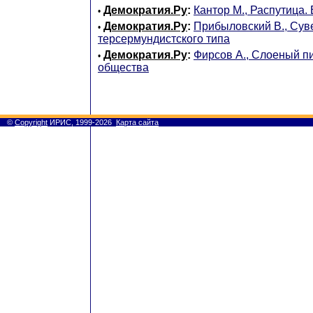
Демократия.Ру
:
Кантор М., Распутица
•
Демократия.Ру
:
Прибыловский В., Сув
•
терсермундистского типа
Демократия.Ру
:
Фирсов А., Слоеный пи
•
общества
©
Copyright
ИРИС, 1999-2026
Карта сайта