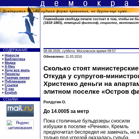
Главнейшая свобода печати состоит в том, чтобы не 
(1818-1883), немецкий философ, социолог, экономист
СОДЕРЖАНИЕ:
08.08.2026, суббота. Московское время 09:57
»
Новости
Обновлено:
11.03.2010
»
Библиотека
»
Медиа
»
X-files
Сколько стоят министерски
»
Хочу все знать
»
Проекты
Откуда у супругов-министро
»
Горячая линия
»
Публикации
Христенко деньги на апарта
»
Ссылки
»
О нас
элитном поселке «Остров ф
»
English
ССЫЛКИ:
Ролдугин О.
До 14.000$ за метр
Пока столичные бульдозеры сносили
избушки в поселке «Речник», Кремль
предпочитал беспредел не замечать, но 
только под угрозой оказалась судьба