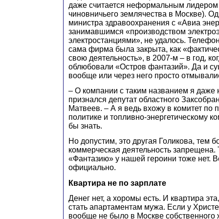
даже считается неформальным лидером 
чиновничьего землячества в Москве). Од
министра здравоохранения с «Авиа эне
занимавшимся «производством электро
электростанциями», не удалось. Телефон
сама фирма была закрыта, как «фактиче
свою деятельность», в 2007-м – в год, к
облюбовали «Остров фантазий». Да и с
вообще или через него просто отмывалис
– О компании с таким названием я даже 
признался депутат областного Заксобра
Матвеев. – А я ведь вхожу в комитет п
политике и топливно-энергетическому к
бы знать.
Но допустим, это другая Голикова, тем 
коммерческая деятельность запрещена. Т
«Фантазию» у нашей героини тоже нет. В
официально.
Квартира не по зарплате
Денег нет, а хоромы есть. И квартира эта,
стать апартаментам мужа. Если у Христе
вообще не было в Москве собственного 