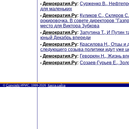
Демократия.Ру
:
Сурженко В., Нефтепр
•
для маленьких
Демократия.Ру
:
Куликов С., Скляров С.
•
рокировочка. В совете директоров "Газп
место для Виктора Зубкова
Демократия.Ру
:
Запутина Т., И Путин т
•
юный Декабрь впереди
Демократия.Ру
:
Красилова Н., Отцы и 
•
следующего созыва политики идут уже 
Демократия.Ру
:
Геворкян Н., Жизнь в
•
Демократия.Ру
:
Созаев-Гурьев Е., Зо
•
©
Copyright
ИРИС, 1999-2026
Карта сайта