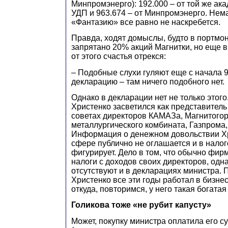
Минпромэнерго): 192.000 – от той же ака
УДП и 963.674 – от Минпромэнерго. Нема
«Фантазию» все равно не наскребется.
Правда, ходят домыслы, будто в портмон
запрятано 20% акций Магнитки, но еще в
от этого счастья отрекся:
– Подобные слухи гуляют еще с начала 
декларацию – там ничего подобного нет.
Однако в декларации нет не только этого.
Христенко засветился как представитель
советах директоров КАМАЗа, Магнитогор
металлургического комбината, Газпрома,
Информация о денежном довольствии Хр
сфере публично не оглашается и в налог
фигурирует. Дело в том, что обычно фир
налоги с доходов своих директоров, одн
отсутствуют и в декларациях министра. 
Христенко все эти годы работал в бизне
откуда, повторимся, у него такая богата
Голикова тоже «не рубит капусту»
Может, покупку министра оплатила его с