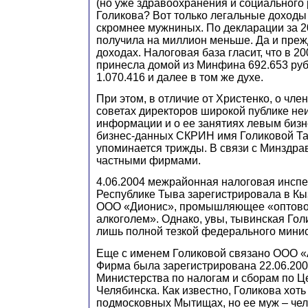
(но уже здравоохранения и социального 
Голикова? Вот только легальные доход
скромнее мужниных. По декларации за 20
получила на миллион меньше. Да и преж
доходах. Налоговая база гласит, что в 2
принесла домой из Минфина 692.653 рубл
1.070.416 и далее в том же духе.
При этом, в отличие от Христенко, о чле
советах директоров широкой публике неи
информации и о ее занятиях левым бизн
бизнес-данных СКРИН имя Голиковой Т
упоминается трижды. В связи с Минздра
частными фирмами.
4.06.2004 межрайонная налоговая инсп
Республике Тыва зарегистрировала в Кы
ООО «Дионис», промышляющее «оптово
алкоголем». Однако, увы, тывинская Гол
лишь полной тезкой федерального минис
Еще с именем Голиковой связано ООО «
Фирма была зарегистрирована 22.06.20
Министерства по налогам и сборам по 
Челябинска. Как известно, Голикова хоть
подмосковных Мытищах, но ее муж – чел