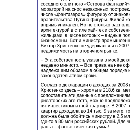
соседнего элитного «Острова фантазий»,
мораторий на снос незаконных построек.
числе «фантазеров» фигурируют знаков
правительства Путина фигуры. Жилой к
впрямь уникален. Но не столько распол
архитектурой в стиле хай-тек и собствен
жильцами, в числе которых – видные пол
бизнесмены. Вот и министр промышленн
Виктор Христенко не удержался и в 2007
недвижимость на вторичном рынке.
– Эта собственность указана в моей дек
недавно министр. – Все права на нее о
надлежащим образом в общем порядке и
законодательством сроки.
Согласно декларации о доходах за 2008 г
Христенко здесь – хоромы в 218,6 кв. ме
сопоставить эти данные с предложения
риелторских агентств, можно предположит
пяти-шестикомнатной квартире. В 2007 г
квартир доходила до 14 тыс. $ за метр, т
должна была обойтись министру в 2,5 м
где-то в 80 млн российских рублей. Для 
ранга – фантастическая сумма!