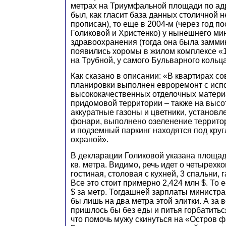
метрах на Триумфальной площади по адр
был, как гласит база данных столичной 
прописан), то еще в 2004-м (через год п
Голиковой и Христенко) у нынешнего ми
здравоохранения (тогда она была замми
появились хоромы в жилом комплексе «1
на Трубной, у самого Бульварного кольца
Как сказано в описании: «В квартирах с
планировки выполнен евроремонт с исп
высококачественных отделочных матер
придомовой территории – также на высо
аккуратные газоны и цветники, установ
фонари, выполнено озеленение террито
и подземный паркинг находятся под кру
охраной».
В декларации Голиковой указана площад
кв. метра. Видимо, речь идет о четырехк
гостиная, столовая с кухней, 3 спальни, 
Все это стоит примерно 2,424 млн $. То ес
$ за метр. Тогдашней зарплаты министра 
бы лишь на два метра этой элитки. А за 
пришлось бы без еды и питья горбатиться
что помочь мужу скинуться на «Остров 