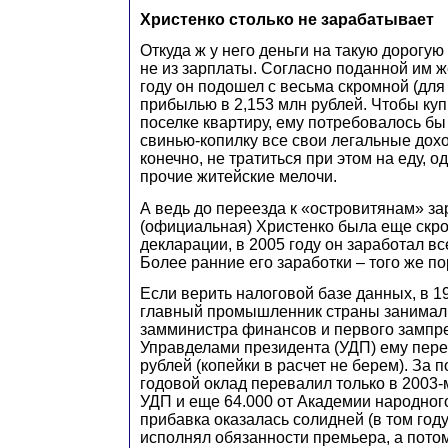
Христенко столько не зарабатывает
Откуда ж у него деньги на такую дорогу
не из зарплаты. Согласно поданной им ж
году он подошел с весьма скромной (для
прибылью в 2,153 млн рублей. Чтобы ку
поселке квартиру, ему потребовалось бы
свинью-копилку все свои легальные доход
конечно, не тратиться при этом на еду, о
прочие житейские мелочи.
А ведь до переезда к «островитянам» за
(официальная) Христенко была еще скро
декларации, в 2005 году он заработал все
Более ранние его заработки – того же по
Если верить налоговой базе данных, в 19
главный промышленник страны занимал
замминистра финансов и первого зампре
Управделами президента (УДП) ему пере
рублей (копейки в расчет не берем). За 
годовой оклад перевалил только в 2003-м
УДП и еще 64.000 от Академии народного
прибавка оказалась солидней (в том год
исполнял обязанности премьера, а пото