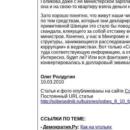
Голикова даже с ее министерской зарпла
она и на свою-то квартиру взяла деньги 
Зато хорошо понятно, что живут наши ч
по тем средствам, которые они декларир
примитивной Швеции это стало бы повод
скандала, влекущего за собой отставку в
министров. Конечно, у нас в Минпроме и
структуры, занимающиеся расследован
коррупции» в ведомствах. Вот только «
туда соответствующую информацию, а отв
Интересно, будет ли? Или вся фантазия 
конвертировалась в долларовый эквива
Олег Ролдугин
10.03.2010
Статья и фото опубликованы на сайте
Со
Постоянный URL статьи
http://sobesednik.ru/buisnes/sobes_8_10_fa
ССЫЛКИ ПО ТЕМЕ:
Демократия.Ру
:
Как на угольях
•