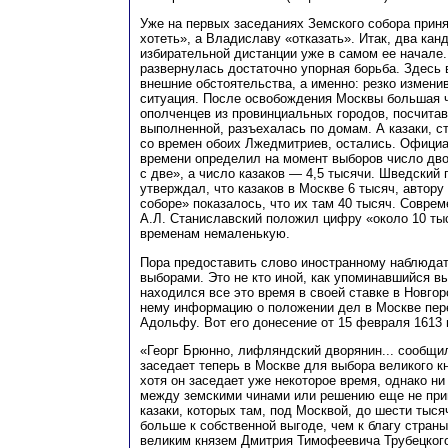
Уже на первых заседаниях Земского собора приня
хотеть», а Владиславу «отказать». Итак, два кан
избирательной дистанции уже в самом ее начале
развернулась достаточно упорная борьба. Здесь
внешние обстоятельства, а именно: резко измен
ситуация. После освобождения Москвы большая ч
ополченцев из провинциальных городов, посчита
выполненной, разъехалась по домам. А казаки, 
со времен обоих Лжедмитриев, остались. Официа
времени определил на момент выборов число дв
с две», а число казаков — 4,5 тысячи. Шведский
утверждал, что казаков в Москве 6 тысяч, автор
соборе» показалось, что их там 40 тысяч. Совре
А.Л. Станиславский положил цифру «около 10 тыс
временам немаленькую.
Пора предоставить слово иностранному наблюда
выборами. Это не кто иной, как упоминавшийся в
находился все это время в своей ставке в Новго
нему информацию о положении дел в Москве пер
Адольфу. Вот его донесение от 15 февраля 1613 
«Георг Брюнно, лифляндский дворянин... сообщил,
заседает теперь в Москве для выбора великого кн
хотя он заседает уже некоторое время, однако н
между земскими чинами или решению еще не приш
казаки, которых там, под Москвой, до шести тыся
больше к собственной выгоде, чем к благу стран
великим князем Дмитрия Тимофеевича Трубецкого