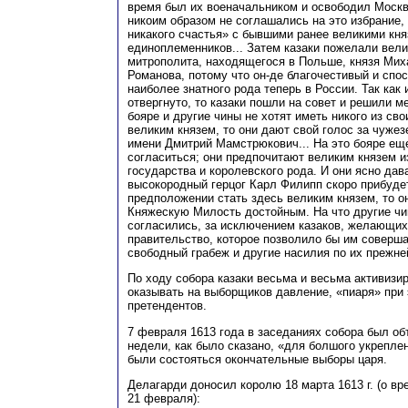
время был их военачальником и освободил Москв
никоим образом не соглашались на это избрание,
никакого счастья» с бывшими ранее великими кня
единоплеменников... Затем казаки пожелали вел
митрополита, находящегося в Польше, князя Ми
Романова, потому что он-де благочестивый и спо
наиболее знатного рода теперь в России. Так как
отвергнуто, то казаки пошли на совет и решили ме
бояре и другие чины не хотят иметь никого из св
великим князем, то они дают свой голос за чужез
имени Дмитрий Мамстрюкович... На это бояре ещ
согласиться; они предпочитают великим князем и
государства и королевского рода. И они ясно дава
высокородный герцог Карл Филипп скоро прибудет
предположении стать здесь великим князем, то о
Княжескую Милость достойным. На что другие ч
согласились, за исключением казаков, желающих
правительство, которое позволило бы им совершат
свободный грабеж и другие насилия по их прежней
По ходу собора казаки весьма и весьма активизи
оказывать на выборщиков давление, «пиаря» при
претендентов.
7 февраля 1613 года в заседаниях собора был об
недели, как было сказано, «для болшого укрепле
были состояться окончательные выборы царя.
Делагарди доносил королю 18 марта 1613 г. (о вр
21 февраля):