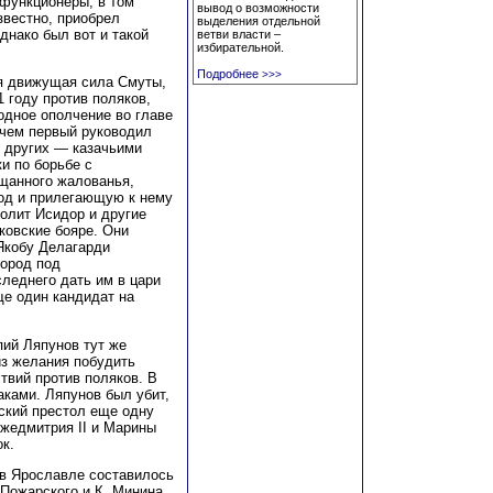
 функционеры, в том
вывод о возможности
звестно, приобрел
выделения отдельной
днако был вот и такой
ветви власти –
избирательной.
Подробнее
>>>
ая движущая сила Смуты,
1 году против поляков,
одное ополчение во главе
ичем первый руководил
е других — казачьими
и по борьбе с
щанного жалованья,
род и прилегающую к нему
олит Исидор и другие
ковские бояре. Они
Якобу Делагарди
город под
леднего дать им в цари
ще один кандидат на
пий Ляпунов тут же
из желания побудить
вий против поляков. В
ками. Ляпунов был убит,
ский престол еще одну
Лжедмитрия II и Марины
к.
 в Ярославле составилось
Пожарского и К. Минина.