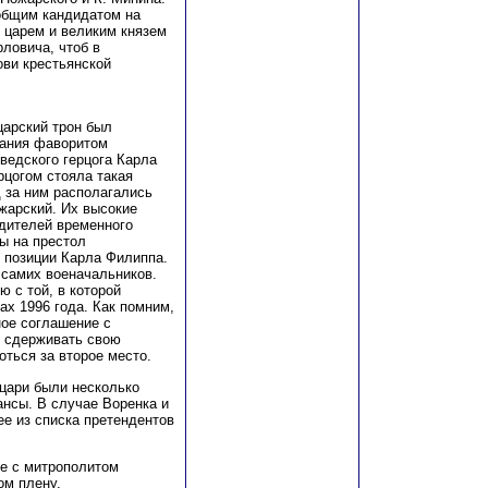
общим кандидатом на
о царем и великим князем
ловича, чтоб в
ови крестьянской
царский трон был
вания фаворитом
ведского герцога Карла
рцогом стояла такая
 за ним располагались
жарский. Их высокие
дителей временного
ы на престол
 позиции Карла Филиппа.
 самих военачальников.
 с той, в которой
ах 1996 года. Как помним,
ное соглашение с
л сдерживать свою
ться за второе место.
 цари были несколько
ансы. В случае Воренка и
е из списка претендентов
те с митрополитом
ом плену.