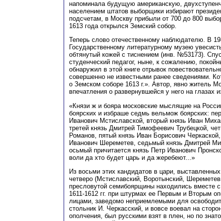
напоминала будущую американскую, двухступенч
населением штатов выборщики избирают президе
подсчетам, в Москву прибыли от 700 до 800 выбо
1613 года открылся Земский собор.
Теперь слово отечественному наблюдателю. В 19
Государственному литературному музею увесист
обтянутый кожей с тиснением (инв. №53173). Спу
студенческий педагог, ныне, к сожалению, покойн
обнаружил в этой книге отрывок повествовательно
совершенно не известными ранее сведениями. Ко
о Земском соборе 1613 г.». Автор, явно житель М
впечатления о развернувшейся у него на глазах 
«Князи ж и бояра московские мыслящие на Росси
боярских и избраше седмь вельмож боярских: пе
Иванович Мстиславской, вторый князь Иван Миха
третей князь Дмитрей Тимофеевич Трубецкой, чет
Романов, пятый князь Иван Борисович Черкаской
Иванович Шереметев, седьмый князь Дмитрей Ми
осьмый причитается князь Петр Иванович Пронско
воли да хто будет царь и да жеребеют...»
Из восьми этих кандидатов в цари, выставленных
четверо (Мстиславский, Воротынский, Шереметев,
пресловутой семибоярщины находились вместе с
1611-1612 гг. при штурмах ее Первым и Вторым о
лицами, заведомо неприемлемыми для освободит
стольник И. Черкасский, и вовсе воевал на сторо
ополчения, был русскими взят в плен, но по знат