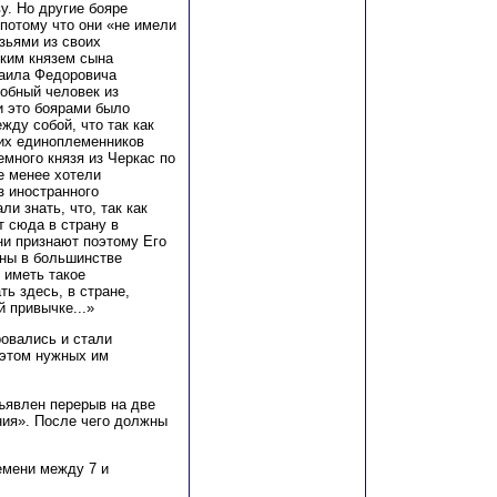
у. Но другие бояре
 потому что они «не имели
зьями из своих
иким князем сына
хаила Федоровича
собный человек из
 и это боярами было
жду собой, что так как
оих единоплеменников
емного князя из Черкас по
е менее хотели
з иностранного
ли знать, что, так как
 сюда в страну в
ни признают поэтому Его
ины в большинстве
 иметь такое
ь здесь, в стране,
 привычке...»
ровались и стали
 этом нужных им
ъявлен перерыв на две
ния». После чего должны
емени между 7 и