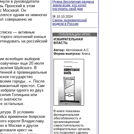
инули в руководители
Нужна бесплатная раздача
земли всем, кто хочет
зь Пронский в этом
построить свой дом
с Москвой. Он
влялся одним из немногих
10.10.2024
ыл совершенно не
Смена экономической
модели в России
 списка — активные
ПУБЛИКАЦИИ ИРИС
Второго ополчений князья
ИЗБИРАТЕЛЬНАЯ
етендовать на российский
ВЛАСТЬ
Автор:
Автономов А.С.
Форма выпуска:
Книга
нии всеобщих выборов
«озвучена» еще 20 июля
 Василия Шуйского. В
вленной в провинциальные
вское государство
всеми городы...». После
 вакантный престол. Сам
 избрали одного из двух
асилия Голицына или
о знатности
ех остальных.
В книге показаны
датура. В условиях
функциональная
ойск временное боярское
обособленность и
ого короля Владиславу.
организационная
но в Москве и других
самостоятельность
избирательных органов,
целовали крест на
что позволяет сделать