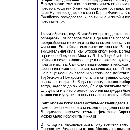
Его руководители также определились со своим 
престол: «Хотети б нам на Росийское государств
всея Русии государского сына Карла Филиппа Кар
Росийском государстве была тишина и покой и кр
престатие...».
Таким образом, круг ближайших претендентов на 
определен. За полтора месяца до начала голосо
предвыборной гонки можно было смело считать ш
Филиппа. Его рейтинг был выше остальных. За ге
внушительная сила, как Второе ополчение. Вслед
герои освобождения Москвы Д. Трубецкой и Д. По
рейтинги обусловливало еще и положение руково
правительства. Сам факт выдвижения в кандидат
военачальников ополчения, конечно же, ослаблял
Но в еще большей степени он связывал действия
Трубецкой и Пожарский попали в ситуацию, схожую
оказался генерал Лебедь на президентских выбор
тогда, задолго до выборов, Лебедь заключил тай
Ельциным и в итоге волей-неволей вынужден бы
кампанию и упустил очень неплохие шансы поборо
Рейтинговые показатели остальных кандидатов в
ниже. Тем не менее и они имели определенные ш
Владислава, впрочем, весьма эфемерные. Заране
можно было исключить и князя
В. Голицына, находящегося к тому времени вмес
Филаретом Романовым (отцом Михаила) в польск