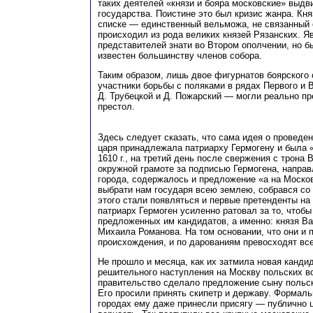
таких деятелей «князи и бояра московские» выдв
государства. Поистине это был кризис жанра. Кня
списке — единственный вельможа, не связанный 
происходил из рода великих князей Рязанских. Я
представителей знати во Втором ополчении, но б
известен большинству членов собора.
Таким образом, лишь двое фигурнатов боярского
участники борьбы с поляками в рядах Первого и 
Д. Трубецкой и Д. Пожарский — могли реально пр
престол.
Здесь следует сказать, что сама идея о проведе
царя принадлежала патриарху Гермогену и была 
1610 г., на третий день после свержения с трона
окружной грамоте за подписью Гермогена, напра
города, содержалось и предложение «а на Моско
выбрати нам государя всею землею, собрався со 
этого стали появляться и первые претенденты на
патриарх Гермоген усиленно ратовал за то, чтобы
предложенных им кандидатов, а именно: князя В
Михаила Романова. На том основании, что они и п
происхождения, и по дарованиям превосходят вс
Не прошло и месяца, как их затмила новая канди
решительного наступления на Москву польских в
правительство сделало предложение сыну польск
Его просили принять скипетр и державу. Формаль
городах ему даже принесли присягу — публично 