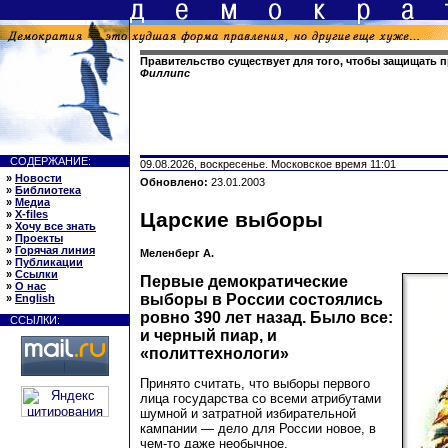
Правительство существует для того, чтобы защищать 
Филлипс
СОДЕРЖАНИЕ:
09.08.2026, воскресенье. Московское время 11:01
»
Новости
Обновлено:
23.01.2003
»
Библиотека
»
Медиа
»
X-files
Царские выборы
»
Хочу все знать
»
Проекты
»
Горячая линия
Меленберг А.
»
Публикации
»
Ссылки
Первые демократические
»
О нас
выборы в России состоялись
»
English
ровно 390 лет назад. Было все:
ССЫЛКИ:
и черный пиар, и
«политтехнологи»
Принято считать, что выборы первого
лица государства со всеми атрибутами
шумной и затратной избирательной
кампании — дело для России новое, в
чем-то даже необычное.