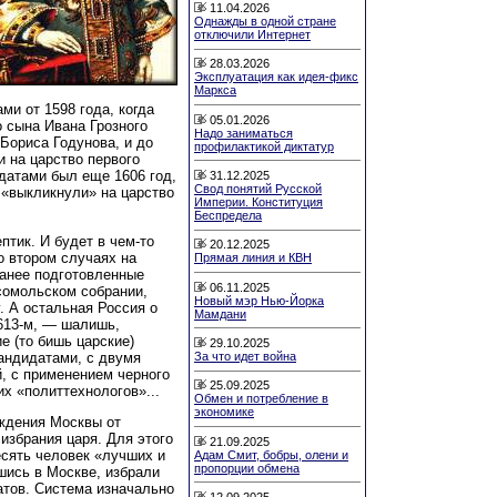
11.04.2026
Однажды в одной стране
отключили Интернет
28.03.2026
Эксплуатация как идея-фикс
Маркса
ми от 1598 года, когда
05.01.2026
 сына Ивана Грозного
Надо заниматься
Бориса Годунова, и до
профилактикой диктатур
и на царство первого
атами был еще 1606 год,
31.12.2025
Свод понятий Русской
 «выкликнули» на царство
Империи. Конституция
Беспредела
тик. И будет в чем-то
20.12.2025
во втором случаях на
Прямая линия и КВН
анее подготовленные
06.11.2025
сомольском собрании,
Новый мэр Нью-Йорка
. А остальная Россия о
Мамдани
1613-м, — шалишь,
е (то бишь царские)
29.10.2025
андидатами, с двумя
За что идет война
, с применением черного
25.09.2025
х «политтехнологов»...
Обмен и потребление в
экономике
ждения Москвы от
избрания царя. Для этого
21.09.2025
есять человек «лучших и
Адам Смит, бобры, олени и
пропорции обмена
шись в Москве, избрали
атов. Система изначально
12.09.2025