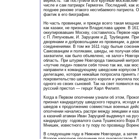
верность. Так поступили все крупные московские
числе и сам патриарх Гермоген. Последний, как и
позднее реноме этакого несгибаемого патриота. О
фактик в его биографии.
Но часть провинции, и прежде всего такая мощн
как казаки, не признали Владислава царем. В 161
оккупировавших Москву, составилось Первое нар
с П. Ляпуновым, И. Заруцким и Д. Трубецким. Пр
дворянами и добровольцами из провинции, а дво
соединениями. В том же 1611 году былые союзник
Самозванцем и поляками, шведы, не получая обе
захватили, как было объявлено, «в залог» Новго
область. При штурме Новгорода тамошний митроп
«лутчие люди» повели себя точно так же, как мос
направили к командующему шведским корпусом 
делегацию, которая нижайше попросила принять 
покровительство шведского короля и умоляла пос
одного из своих сыновей. Так на свет появился е
русский престол — герцог Карл Филипп.
Когда в Первом ополчении узнали об этом, Проко
признал кандидатуру шведского герцога, исходя 
шведов к продолжению совместных военных дейст
ополчении начались распри между земцами и каза
а казачий атаман Иван Заруцкий выдвинул на рус
кандидатуру: годовалого сына Тушинского Вора 
Мнишек, известного в ту пору по прозвищу Ворено
В следующем году в Нижнем Новгороде, а затем
Второе народное ополчение под руководством Д. 