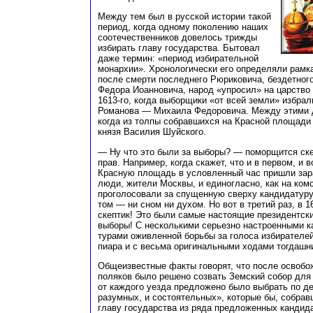
Между тем был в русской истории такой
период, когда одному поколению наших
соотечественников довелось трижды
избирать главу государства. Бытовал
даже термин: «период избирательной
монархии». Хронологически его определяли рамка
после смерти последнего Рюриковича, бездетного
Федора Иоанновича, народ «упросил» на царство 
1613-го, когда выборщики «от всей земли» избрал
Романова — Михаила Федоровича. Между этими д
когда из толпы собравшихся на Красной площади
князя Василия Шуйского.
— Ну что это были за выборы? — поморщится скеп
прав. Например, когда скажет, что и в первом, и 
Красную площадь в условленный час пришли зар
люди, жители Москвы, и единогласно, как на ком
проголосовали за спущенную сверху кандидатуру
том — ни сном ни духом. Но вот в третий раз, в 
скептик! Это были самые настоящие президентски
выборы! С несколькими серьезно настроенными к
турами оживленной борьбы за голоса избирателей
пиара и с весьма оригинальными ходами тогдашни
Общеизвестные факты говорят, что после освобо
поляков было решено созвать Земский собор для 
от каждого уезда предложено было выбрать по д
разумных, и состоятельных», которые бы, собрав
главу государства из ряда предложенных кандид