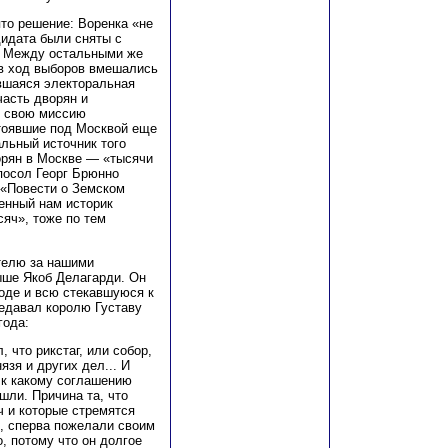
то решение: Воренка «не
дидата были сняты с
. Между остальными же
 в ход выборов вмешались
ившаяся электоральная
асть дворян и
в свою миссию
стоявшие под Москвой еще
льный источник того
орян в Москве — «тысячи
 посол Георг Брюнно
у «Повести о Земском
менный нам историк
яч», тоже по тем
телю за нашими
ыше Якоб Делагарди. Он
роде и всю стекавшуюся к
едавал королю Густаву
года:
 что рикстаг, или собор,
язя и других дел... И
и к какому соглашению
ли. Причина та, что
ч и которые стремятся
ы, сперва пожелали своим
, потому что он долгое