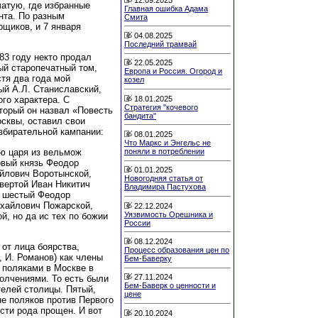
атую, где избранные
Главная ошибка Адама
нта. По разным
Смита
рщиков, и 7 января
04.08.2025
Последний трамвай
83 году некто продал
22.05.2025
ый старопечатный том,
Европа и Россия. Огород и
стя два года мой
козел
ый А.Л. Станиславский,
18.01.2025
го характера. С
Стратегия "кочевого
торый он назвал «Повесть
бандита"
осквы, оставил свои
избирательной кампании:
08.01.2025
Что Маркс и Энгельс не
ю царя из вельмож
поняли в потреблении
рвый князь Феодор
01.01.2025
йлович Воротынской,
Новогодняя статья от
вертой Иван Никитич
Владимира Пастухова
, шестый Феодор
хайлович Пожарской,
22.12.2024
Уязвимость Орешника и
й, но да ис тех по божии
России
08.12.2024
 от лица боярства,
Процесс образования цен по
 И. Романов) как члены
Бем-Баверку
 поляками в Москве в
27.11.2024
полчениями. То есть были
Бем-Баверк о ценности и
елей столицы. Пятый,
цене
не поляков против Первого
ости рода прощен. И вот
20.10.2024