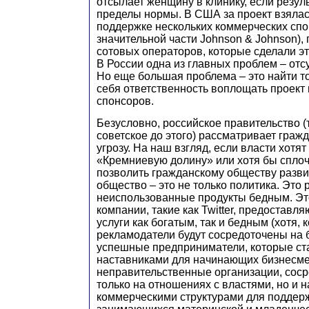
отсылает женщину в клинику, если резул
пределы нормы. В США за проект взялас
поддержке нескольких коммерческих спо
значительной части Johnson & Johnson),
сотовых операторов, которые сделали э
В России одна из главных проблем – отс
Но еще большая проблема – это найти тог
себя ответственность воплощать проект 
спонсоров.
Безусловно, российское правительство (т
советское до этого) рассматривает граж
угрозу. На наш взгляд, если власти хотя
«Кремниевую долину» или хотя бы сплоч
позволить гражданскому обществу разви
общество – это не только политика. Это
неиспользованные продукты бедным. Эт
компании, такие как Twitter, предостав
услуги как богатым, так и бедным (хотя, 
рекламодатели будут сосредоточены на б
успешные предприниматели, которые ст
наставниками для начинающих бизнесме
неправительственные организации, сос
только на отношениях с властями, но и 
коммерческими структурами для поддерж