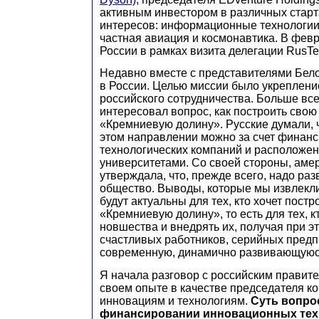
активным инвестором в различных старт
интересов: информационные технологии
частная авиация и космонавтика. В фев
России в рамках визита делегации RusTe
Недавно вместе с представителями Бел
в России. Целью миссии было укреплени
российского сотрудничества. Больше все
интересовал вопрос, как построить сво
«Кремниевую долину». Русские думали, 
этом направлении можно за счет финан
технологических компаний и расположе
университетами. Со своей стороны, аме
утверждала, что, прежде всего, надо ра
общество. Выводы, которые мы извлекли 
будут актуальны для тех, кто хочет постр
«Кремниевую долину», то есть для тех, к
новшества и внедрять их, получая при э
счастливых работников, серийных пред
современную, динамично развивающуюся
Я начала разговор с российским правите
своем опыте в качестве председателя к
инновациям и технологиям.
Суть вопрос
финансировании инновационных техн