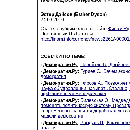
занимающихся материнской и младенчес
Эстер Дайсон (Esther Dyson)
24.03.2010
Статья опубликована на сайте
Финам.Ру
Постоянный URL статьи
http://finam.info/currency/news2261A00001/
ССЫЛКИ ПО ТЕМЕ:
Демократия.Ру
:
Невейкин В., Двойное
•
Демократия.Ру
:
Гуриев С., Зачем экон
•
демократия
Демократия.Ру
:
Фирсов А., Позволяет
•
наука об управлении называть Сталина,
эффективными менеджерами
Демократия.Ру
:
Билевская Э., Медвед
•
поменять политическую систему. Презид
современного развития доработал докла
модели демократии
Демократия.Ру
:
Вардуль Н., Как иннов
•
власти