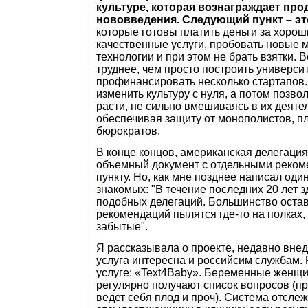
культуре, которая вознаграждает пр
нововведения. Следующий пункт – э
которые готовы платить деньги за хорош
качественные услуги, пробовать новые
технологии и при этом не брать взятки. В
труднее, чем просто построить универси
профинансировать несколько стартапов
изменить культуру с нуля, а потом позв
расти, не сильно вмешиваясь в их деяте
обеспечивая защиту от монополистов, пл
бюрократов.
В конце концов, американская делегаци
объемный документ с отдельными реком
пункту. Но, как мне позднее написал оди
знакомых: "В течение последних 20 лет 
подобных делегаций. Большинство оста
рекомендаций пылятся где-то на полках
забытые".
Я рассказывала о проекте, недавно вне
услуга интересна и российсим службам. Р
услуге: «Text4Baby». Беременные женщ
регулярно получают список вопросов (про
ведет себя плод и проч). Система отсле