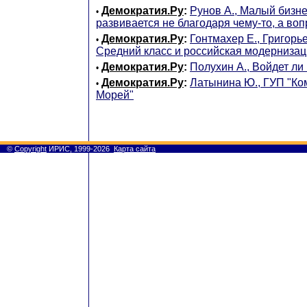
Демократия.Ру
:
Рунов А., Малый бизне
•
развивается не благодаря чему-то, а во
Демократия.Ру
:
Гонтмахер Е., Григорье
•
Средний класс и российская модерниза
Демократия.Ру
:
Полухин А., Войдет ли
•
Демократия.Ру
:
Латынина Ю., ГУП "К
•
Морей"
©
Copyright
ИРИС, 1999-2026
Карта сайта