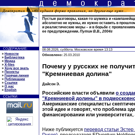
Пустые разговоры, какая-то шумиха и «кампанейщ
абсолютно не нужны, их нужно оставить в прошло
и реалистические меры – и в борьбе с проявлениями
ее предупреждении.
Путин В.В., 2004г
СОДЕРЖАНИЕ:
08.08.2026, суббота. Московское время 13:13
»
Новости
Обновлено:
25.03.2010
»
Библиотека
»
Медиа
»
X-files
Почему у русских не получи
»
Хочу все знать
»
Проекты
"Кремниевая долина"
»
Горячая линия
»
Публикации
»
Ссылки
Дайсон Э.
»
О нас
»
English
Российские власти объявили
о созда
ССЫЛКИ:
"Кремниевой долины" в подмосковн
Американские специалисты скептичес
этой идее и говорят, что проблема зд
финансировании или университетах, 
Ниже публикуется
перевод статьи Эстер 
Dyson)
, председателя EDventure Holding