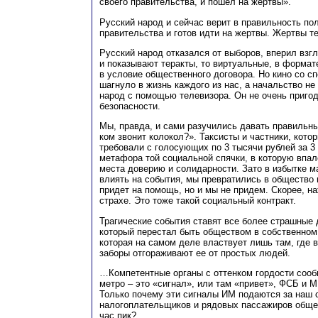
своего правительства, и пошел на жертвы».
Русский народ и сейчас верит в правильность по
правительства и готов идти на жертвы. Жертвы т
Русский народ отказался от выборов, вперил взгл
и показывают теракты, то виртуальные, в формат
в условие общественного договора. Но кино со 
шагнуло в жизнь каждого из нас, а начальство не
народ с помощью телевизора. Он не очень приго
безопасности.
Мы, правда, и сами разучились давать правильны
ком звонит колокол?». Таксисты и частники, котор
требовали с голосующих по 3 тысячи рублей за 3
метафора той социальной спячки, в которую впал
места доверию и солидарности. Зато в избытке 
влиять на события, мы превратились в общество 
придет на помощь, но и мы не придем. Скорее, н
страхе. Это тоже такой социальный контракт.
Трагические события ставят все более страшные 
который перестал быть обществом в собственном
которая на самом деле властвует лишь там, где
заборы отгораживают ее от простых людей.
…Компетентные органы с оттенком гордости сооб
метро – это «сигнал», или там «привет», ФСБ и М
Только почему эти сигналы ИМ подаются за наш 
налогоплательщиков и рядовых пассажиров общес
час пик?