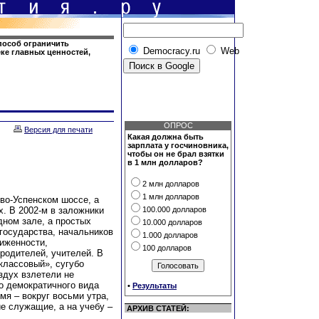
способ ограничить
Democracy.ru
Web
еке главных ценностей,
ОПРОС
Версия для печати
Какая должна быть
зарплата у госчиновника,
чтобы он не брал взятки
в 1 млн долларов?
2 млн долларов
1 млн долларов
во-Успенском шоссе, а
. В 2002-м в заложники
100.000 долларов
дном зале, а простых
10.000 долларов
 государства, начальников
1.000 долларов
лиженности,
100 долларов
 родителей, учителей. В
еклассовый», сугубо
здух взлетели не
о демократичного вида
•
Результаты
мя – вокруг восьми утра,
е служащие, а на учебу –
АРХИВ СТАТЕЙ: