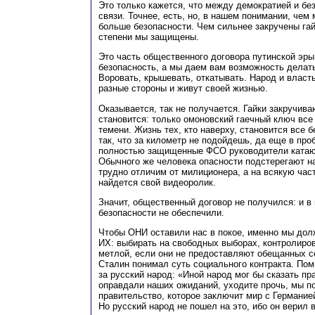
Это только кажется, что между демократией и бе
связи. Точнее, есть, но, в нашем понимании, чем
больше безопасности. Чем сильнее закручены гай
степени мы защищены.
Это часть общественного договора путинской эры
безопасность, а мы даем вам возможность делать
Воровать, крышевать, откатывать. Народ и власть
разные стороны и живут своей жизнью.
Оказывается, так не получается. Гайки закручива
становится: только омоновский гаечный ключ все
темени. Жизнь тех, кто наверху, становится все б
так, что за километр не подойдешь, да еще в про
полностью защищенные ФСО руководители катают
Обычного же человека опасности подстерегают н
трудно отличим от милиционера, а на всякую ча
найдется свой видеоролик.
Значит, общественный договор не получился: и в 
безопасности не обеспечили.
Чтобы ОНИ оставили нас в покое, именно мы дол
ИХ: выбирать на свободных выборах, контролиров
метлой, если они не предоставляют обещанных с
Сталин понимал суть социального контракта. Пом
за русский народ: «Иной народ мог бы сказать пр
оправдали наших ожиданий, уходите прочь, мы п
правительство, которое заключит мир с Германией
Но русский народ не пошел на это, ибо он верил 