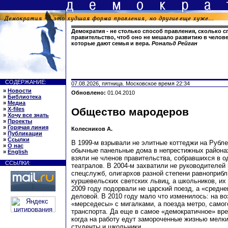
Демократия - не столько способ правления, сколько 
правительство, чтоб оно не мешало развитию в челов
которые дают семья и вера.
Рональд Рейган
СОДЕРЖАНИЕ:
07.08.2026, пятница. Московское время 22:34
»
Новости
Обновлено:
01.04.2010
»
Библиотека
»
Медиа
»
X-files
Общество мародеров
»
Хочу все знать
»
Проекты
»
Горячая линия
Колесников А.
»
Публикации
»
Ссылки
В 1999-м взрывали не элитные коттеджи на Рубле
»
О нас
обычные панельные дома в непрестижных районах
»
English
взяли не членов правительства, собравшихся в о
ССЫЛКИ:
театралов. В 2004-м захватили не руководителей
спецслужб, олигархов разной степени равноприб
куршевельских светских львиц, а школьников, их
2009 году подорвали не царский поезд, а «средн
деловой. В 2010 году мало что изменилось: на во
«мерседесы» с мигалками, а поезда метро, самог
транспорта. Да еще в самое «демократичное» вре
когда на работу едут замороченные жизнью мелки
студенты и школьники.