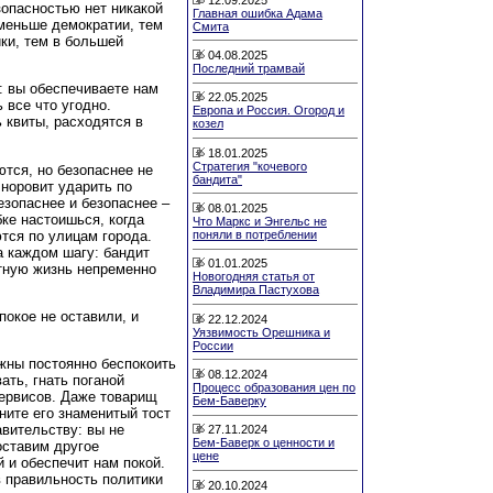
зопасностью нет никакой
Главная ошибка Адама
 меньше демократии, тем
Смита
ки, тем в большей
04.08.2025
Последний трамвай
: вы обеспечиваете нам
22.05.2025
 все что угодно.
Европа и Россия. Огород и
 квиты, расходятся в
козел
18.01.2025
Стратегия "кочевого
ются, но безопаснее не
бандита"
 норовит ударить по
езопаснее и безопаснее –
08.01.2025
бке настоишься, когда
Что Маркс и Энгельс не
ся по улицам города.
поняли в потреблении
а каждом шагу: бандит
01.01.2025
стную жизнь непременно
Новогодняя статья от
Владимира Пастухова
покое не оставили, и
22.12.2024
Уязвимость Орешника и
России
жны постоянно беспокоить
08.12.2024
ать, гнать поганой
Процесс образования цен по
ервисов. Даже товарищ
Бем-Баверку
ните его знаменитый тост
авительству: вы не
27.11.2024
Бем-Баверк о ценности и
оставим другое
цене
 и обеспечит нам покой.
в правильность политики
20.10.2024