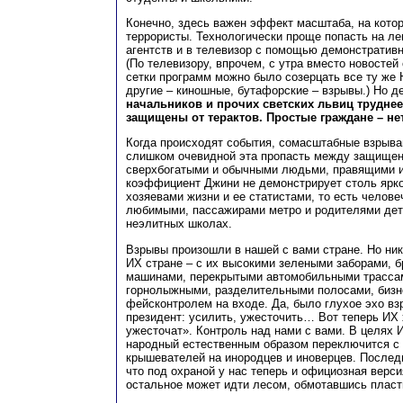
Конечно, здесь важен эффект масштаба, на кото
террористы. Технологически проще попасть на л
агентств и в телевизор с помощью демонстративн
(По телевизору, впрочем, с утра вместо новостей
сетки программ можно было созерцать все ту же
другие – киношные, бутафорские – взрывы.) Но д
начальников и прочих светских львиц труднее
защищены от терактов. Простые граждане – не
Когда происходят события, сомасштабные взрыва
слишком очевидной эта пропасть между защище
сверхбогатыми и обычными людьми, правящими и
коэффициент Джини не демонстрирует столь ярк
хозяевами жизни и ее статистами, то есть челов
любимыми, пассажирами метро и родителями дет
неэлитных школах.
Взрывы произошли в нашей с вами стране. Но ник
ИХ стране – с их высокими зелеными заборами, 
машинами, перекрытыми автомобильными трасса
горнолыжными, разделительными полосами, бизн
фейсконтролем на входе. Да, было глухое эхо вз
президент: усилить, ужесточить… Вот теперь ИХ 
ужесточат». Контроль над нами с вами. В целях И
народный естественным образом переключится с 
крышевателей на инородцев и иноверцев. Послед
что под охраной у нас теперь и официозная верс
остальное может идти лесом, обмотавшись пла