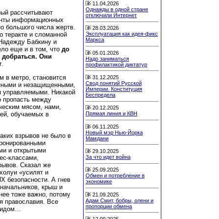
11.04.2026
Однажды в одной стране
рый рассчитывают
отключили Интернет
енты информационных
о большого числа жертв.
28.03.2026
 о теракте и сломанной
Эксплуатация как идея-фикс
Маркса
 Надежду Бабкину и
ело еще и в том, что
до
05.01.2026
 добраться. Они
Надо заниматься
т
.
профилактикой диктатур
м в метро, становится
31.12.2025
Свод понятий Русской
нными и незащищенными,
Империи. Конституция
 управляемыми. Никакой
Беспредела
о пропасть между
еческим мясом, нами,
20.12.2025
Прямая линия и КВН
ей, обучаемых в
06.11.2025
Новый мэр Нью-Йорка
аких взрывов не было в
Мамдани
бронированными
ми и открытыми
29.10.2025
ес-классами,
За что идет война
рывов. Сказал же
25.09.2025
холуи «усилят и
Обмен и потребление в
Х безопасности. А гнев
экономике
начальников, крыш и
нее тоже важно, потому
21.09.2025
Адам Смит, бобры, олени и
ия православия. Все
пропорции обмена
стидом…
12.09.2025