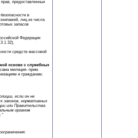
 прав, предоставленных
 безопасности в
экипажей, лиц из числа
ртовых запасов
Российской Федерации
3.1.32),
ности средств массовой
дной основе
в
служебных
 сама милиция- прим.
низациям и гражданам;
олиции, если он не
х законов, нормативных
ции или Правительства
альным органом
."
оограничения: