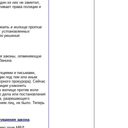
дин из них не заметил,
ливает права полиции и
икать в жилище против
х, установленных
го решения
.
ся законы, отменяющие
данина
.
укциями и письмами,
ции под тем или иным
рного прокурора). Сейчас
иции узаконить
в жилище против воли
о дела или постановления
на, разрешающего
нем лиц, не было. Теперь
суждения закона
ляет прав МВД.