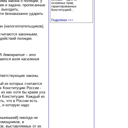
ема закона о полиции, у
основных прав,
ции и задачи, прописанные
гарантированных
а выходить;
Конституцией...
ти безнаказанно ударить
Подробнее
>>>
ан (налогоплательщиков),
 считаются законными,
 действий полиции.
А демократия – это
жается воля населения
ответствующие законы.
ый из которых считается
х Конституцию России -
 из них хотя бы краем уха
м Конституции. Каждый из
ь, что в России есть
, и которую надо
 нынешний) никогда не
помощников, в
ов, выставляемых от их