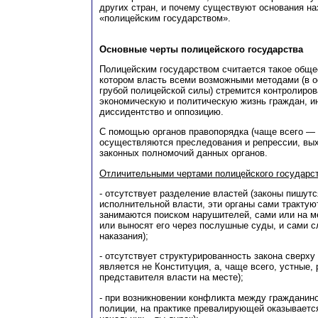
других стран, и почему существуют основания на
«полицейским государством».
Основные черты полицейского государства
Полицейским государством считается такое обще
котором власть всеми возможными методами (в 
грубой полицейской силы) стремится контролиро
экономическую и политическую жизнь граждан, и
диссидентство и оппозицию.
С помощью органов правопорядка (чаще всего — 
осуществляются преследования и репрессии, вы
законных полномочий данных органов.
Отличительными чертами полицейского государ
- отсутствует разделение властей (законы пишут
исполнительной власти, эти органы сами трактую
занимаются поиском нарушителей, сами или на м
или выносят его через послушные суды, и сами 
наказания);
- отсутствует структурированность закона сверху
является не Конституция, а, чаще всего, устные,
представителя власти на месте);
- при возникновении конфликта между гражданин
полиции, на практике превалирующей оказывается