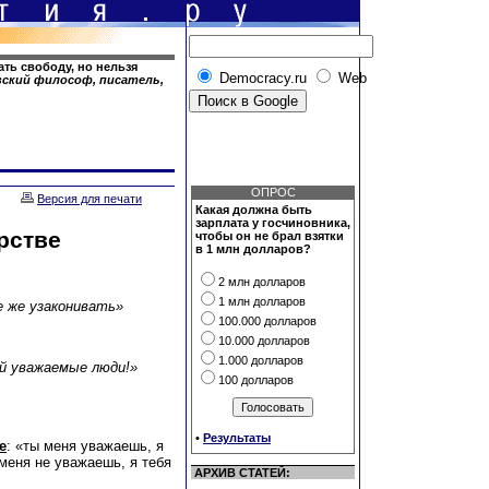
ть свободу, но нельзя
Democracy.ru
Web
узский философ, писатель,
ОПРОС
Версия для печати
Какая должна быть
зарплата у госчиновника,
рстве
чтобы он не брал взятки
в 1 млн долларов?
2 млн долларов
1 млн долларов
е же узаконивать»
100.000 долларов
10.000 долларов
1.000 долларов
й уважаемые люди!»
100 долларов
•
Результаты
е
: «ты меня уважаешь, я
меня не уважаешь, я тебя
АРХИВ СТАТЕЙ: