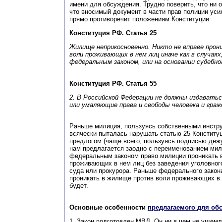
имени для обсуждения. Трудно поверить, что ни о
что вносимый документ в части прав полиции уси
прямо противоречит положениям Конституции:
Конституция РФ. Статья 25
Жилище неприкосновенно. Никто не вправе прон
воли проживающих в нем лиц иначе как в случая
федеральным законом, или на основании судебно
Конституция РФ. Статья 55
2. В Российской Федерации не должны издавать
или умаляющие права и свободы человека и граж
Раньше милиция, пользуясь собственными инстр
всячески пыталась нарушать статью 25 Конститу
предлогом (чаще всего, пользуясь подписью дежу
нам предлагается заодно с переименованием мил
федеральным законом право милиции проникать 
проживающих в нем лиц без заведения уголовног
суда или прокурора. Раньше федерального зако
проникать в жилище против воли проживающих в 
будет.
Основные особенности
предлагаемого для об
1. Закон подготовлен МВД. Он ни в чем не ущем