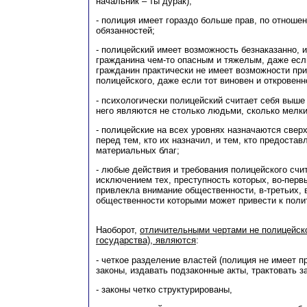
начальник – ты дурак);
- полиция имеет гораздо больше прав, по отноше
обязанностей;
- полицейский имеет возможность безнаказанно, и
гражданина чем-то опасным и тяжелым, даже если
гражданин практически не имеет возможности пр
полицейского, даже если тот виновен и откровенн
- психологически полицейский считает себя выше
него являются не столько людьми, сколько мелки
- полицейские на всех уровнях назначаются сверх
перед тем, кто их назначил, и тем, кто предоста
материальных благ;
- любые действия и требования полицейского счи
исключением тех, преступность которых, во-первы
привлекла внимание общественности, в-третьих,
общественности которыми может привести к поли
Наоборот,
отличительными чертами не полицейско
государства), являются
:
- четкое разделение властей (полиция не имеет п
законы, издавать подзаконные акты, трактовать за
- законы четко структурированы,