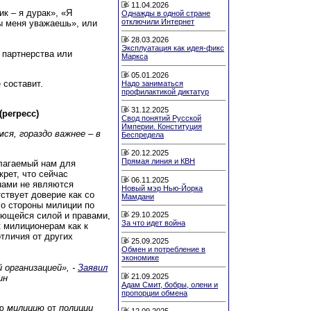
11.04.2026
ик – я дурак», «Я
Однажды в одной стране
отключили Интернет
ты меня уважаешь», или
28.03.2026
Эксплуатация как идея-фикс
 партнерства или
Маркса
05.01.2026
 составит.
Надо заниматься
профилактикой диктатур
31.12.2025
(регресс)
Свод понятий Русской
Империи. Конституция
ся, гораздо важнее – в
Беспредела
20.12.2025
Прямая линия и КВН
длагаемый нам для
крет, что сейчас
06.11.2025
нами не являются
Новый мэр Нью-Йорка
ствует доверие как со
Мамдани
со стороны милиции по
29.10.2025
еющейся силой и правами,
За что идет война
к милиционерам как к
тличия от других
25.09.2025
Обмен и потребление в
экономике
 организацией», -
Заявил
21.09.2025
ин
Адам Смит, бобры, олени и
пропорции обмена
ую
милицию
от
полиции
12.09.2025