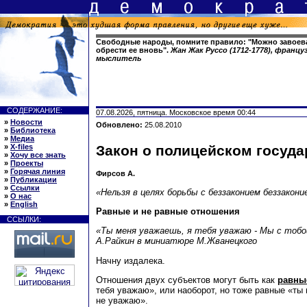
Свободные народы, помните правило: "Можно завоева
обрести ее вновь".
Жан Жак Руссо (1712-1778), франц
мыслитель
СОДЕРЖАНИЕ:
07.08.2026, пятница. Московское время 00:44
»
Новости
Обновлено:
25.08.2010
»
Библиотека
»
Медиа
»
X-files
Закон о полицейском госуда
»
Хочу все знать
»
Проекты
»
Горячая линия
Фирсов А.
»
Публикации
»
Ссылки
«Нельзя в целях борьбы с беззаконием беззакони
»
О нас
»
English
Равные и не равные отношения
ССЫЛКИ:
«Ты меня уважаешь, я тебя уважаю - Мы с тобо
А.Райкин в миниатюре М.Жванецкого
Начну издалека.
Отношения двух субъектов могут быть как
равны
тебя уважаю», или наоборот, но тоже равные «ты 
не уважаю».