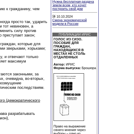
Нужна бесплатная раздача
земли всем, кто хочет
нию к гражданину, чем
построить свой дом
10.10.2024
Смена экономической
ногда просто так, ударить
модели в России
 тот невиновен, а
именить силу против
ПУБЛИКАЦИИ ИРИС
о преступает закон;
ГОЛОС ИЗ СИЗО.
ПОСОБИЕ ДЛЯ
 граждан, которые для
ГРАЖДАН,
ми зверьками, хорьками;
НАХОДЯЩИХСЯ В
МЕСТАХ НЕ СТОЛЬ
у, и отвечают только
ОТДАЛЕННЫХ
вляет максимум
Автор:
ИРИС
Форма выпуска:
Брошюра
таются законными, за
х, очевидна, во-вторых,
 возмущение
тическим последствиям.
го (демократического
рава разрабатывать
кон),
Право на выражение
своего мнения через
выборы – одно из