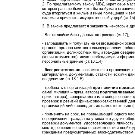
2. По предлагаемому закону МВД берет себе мас
которые раньше были хотя бы на бумаге ограниче
суда вторгаться в жилые и иные помещения и зе
взлома и причинять имущественный ущерб (ст.15)
3. В законе предлагается закрепить некоторые др
- Вести любые базы данных на граждан (ст.17),
- запрашивать и получать на безвозмездной осно
органов, органов местного самоуправления, общ
организаций, должностных лиц и граждан сведени
(копии документов), иную необходимую информац
персональные данные (ст.13.1.4),
-
беспрепятственно
знакомиться в организациях
материалами, документами, статистическими да
сведениями (ст.13.1.5),
- требовать от организаций
при наличии призна
сама! милиция – прим. автора)
подготавливаемо
прим. автора), совершаемого или совершенного 
проверок и ревизий финансово-хозяйственной дея
организаций либо проводить их самостоятельно (ст
- применять на срок, не превышающий одного час
передвижения граждан на улицах и в других общ
проверки документов, удостоверяющих личность,
месте, решения вопроса о возможности и необхо
гражданам предусмотренных законодательством 