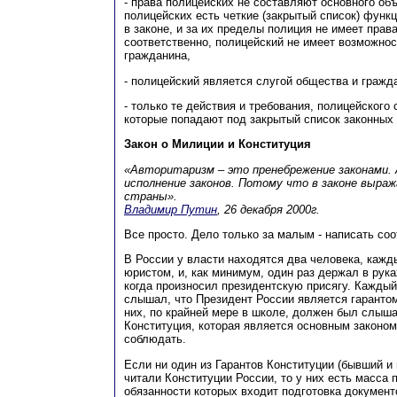
- права полицейских не составляют основного объ
полицейских есть четкие (закрытый список) функ
в законе, и за их пределы полиция не имеет прав
соответственно, полицейский не имеет возможнос
гражданина,
- полицейский является слугой общества и гражд
- только те действия и требования, полицейского
которые попадают под закрытый список законных
Закон о Милиции и Конституция
«Авторитаризм – это пренебрежение законами. 
исполнение законов. Потому что в законе выра
страны».
Владимир Путин
, 26 декабря 2000г.
Все просто. Дело только за малым - написать со
В России у власти находятся два человека, кажд
юристом, и, как минимум, один раз держал в рука
когда произносил президентскую присягу. Каждый
слышал, что Президент России является гаранто
них, по крайней мере в школе, должен был слышат
Конституция, которая является основным законом
соблюдать.
Если ни один из Гарантов Конституции (бывший и
читали Конституции России, то у них есть масса 
обязанности которых входит подготовка документ