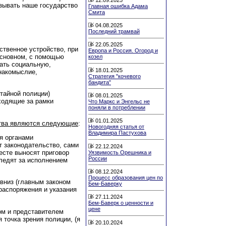
зывать наше государство
Главная ошибка Адама
Смита
04.08.2025
Последний трамвай
22.05.2025
ственное устройство, при
Европа и Россия. Огород и
основном, с помощью
козел
вать социальную,
18.01.2025
накомыслие,
Стратегия "кочевого
бандита"
тайной полиции)
08.01.2025
ходящие за рамки
Что Маркс и Энгельс не
поняли в потреблении
01.01.2025
ства являются следующие
:
Новогодняя статья от
Владимира Пастухова
ся органами
т законодательство, сами
22.12.2024
есте выносят приговор
Уязвимость Орешника и
России
следят за исполнением
08.12.2024
Процесс образования цен по
 вниз (главным законом
Бем-Баверку
 распоряжения и указания
27.11.2024
Бем-Баверк о ценности и
цене
ом и представителем
 точка зрения полиции, (я
20.10.2024