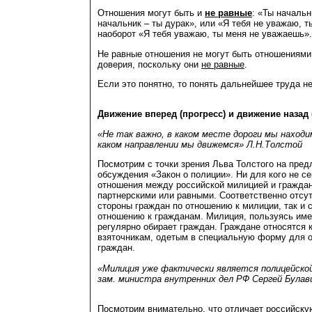
Отношения могут быть и
не равные
: «Ты начальн
начальник – ты дурак», или «Я тебя не уважаю, 
наоборот «Я тебя уважаю, ты меня не уважаешь».
Не равные отношения не могут быть отношениями
доверия, поскольку они
не равные
.
Если это понятно, то понять дальнейшее труда не
Движение вперед (прогресс) и движение назад 
«Не так важно, в каком месте дороги мы находим
каком направлении мы движемся» Л.Н.Толстой
Посмотрим с точки зрения Льва Толстого на пре
обсуждения «Закон о полиции». Ни для кого не се
отношения между российской милицией и гражда
партнерскими или равными. Соответственно отсут
стороны граждан по отношению к милиции, так и 
отношению к гражданам. Милиция, пользуясь им
регулярно обирает граждан. Граждане относятся 
взяточникам, одетым в специальную форму для о
граждан.
«Милиция уже фактически является полицейской
зам. министра внутренних дел РФ Сергей Булав
Посмотрим внимательно, что отличает российск