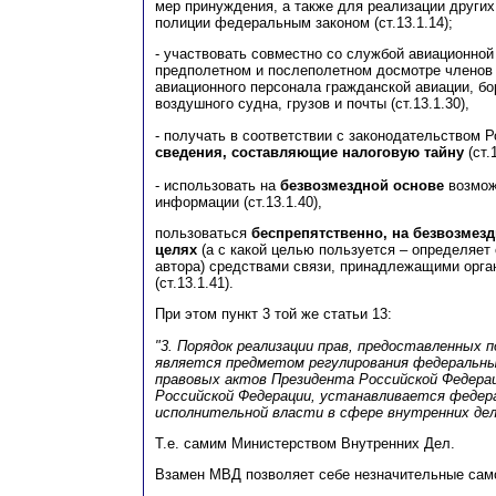
мер принуждения, а также для реализации других
полиции федеральным законом (ст.13.1.14);
- участвовать совместно со службой авиационной
предполетном и послеполетном досмотре членов 
авиационного персонала гражданской авиации, бо
воздушного судна, грузов и почты (ст.13.1.30),
- получать в соответствии с законодательством 
сведения, составляющие налоговую тайну
(ст.1
- использовать на
безвозмездной основе
возмож
информации (ст.13.1.40),
пользоваться
беспрепятственно, на безвозмез
целях
(а с какой целью пользуется – определяет
автора) средствами связи, принадлежащими орга
(ст.13.1.41).
При этом пункт 3 той же статьи 13:
"3. Порядок реализации прав, предоставленных п
является предметом регулирования федеральны
правовых актов Президента Российской Федера
Российской Федерации, устанавливается федер
исполнительной власти в сфере внутренних дел
Т.е. самим Министерством Внутренних Дел.
Взамен МВД позволяет себе незначительные сам