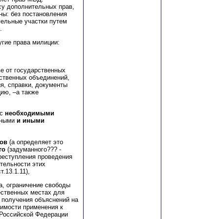
су дополнительных прав,
ны: без постановления
мельные участки путем
.
угие права милиции:
ве от государственных
ественных объединений,
я, справки, документы
ию, –а также
 с
необходимыми
нными
и иными
ков
(а определяет это
го
(задуманного??? -
преступления проведения
тельности этих
.13.1.11),
а, ограничение свободы
ественных местах для
 получения объяснений на
димости применения к
Российской Федерации