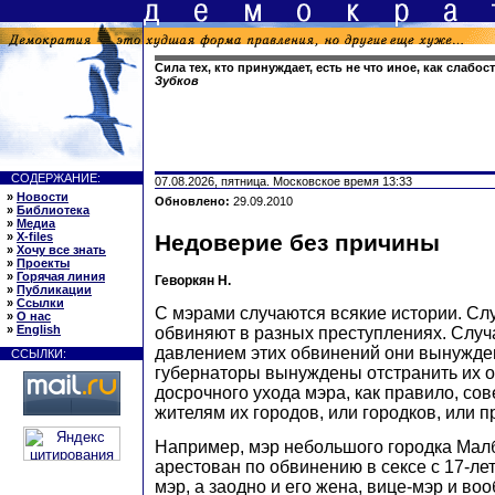
Сила тех, кто принуждает, есть не что иное, как слабос
Зубков
СОДЕРЖАНИЕ:
07.08.2026, пятница. Московское время 13:33
»
Новости
Обновлено:
29.09.2010
»
Библиотека
»
Медиа
»
X-files
Недоверие без причины
»
Хочу все знать
»
Проекты
»
Горячая линия
Геворкян Н.
»
Публикации
»
Ссылки
С мэрами случаются всякие истории. Слу
»
О нас
»
English
обвиняют в разных преступлениях. Случа
давлением этих обвинений они вынужде
ССЫЛКИ:
губернаторы вынуждены отстранить их 
досрочного ухода мэра, как правило, с
жителям их городов, или городков, или п
Например, мэр небольшого городка Мал
арестован по обвинению в сексе с 17-ле
мэр, а заодно и его жена, вице-мэр и во