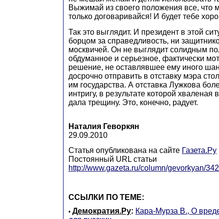
Выжимай из своего положения все, что 
только договаривайся! И будет тебе хор
Так это выглядит. И президент в этой си
борцом за справедливость, ни защитник
москвичей. Он не выглядит солидным п
обдуманное и серьезное, фактически м
решение, не оставлявшее ему иного шан
досрочно отправить в отставку мэра ст
им государства. А отставка Лужкова бол
интригу, в результате которой хваленая 
дала трещину. Это, конечно, радует.
Наталия Геворкян
29.09.2010
Статья опубликована на сайте
Газета.Ру
Постоянный URL статьи
http://www.gazeta.ru/column/gevorkyan/34
ССЫЛКИ ПО ТЕМЕ:
Демократия.Ру
:
Кара-Мурза В., О вре
•