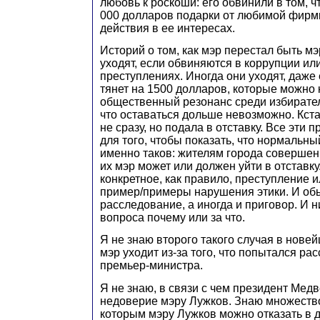
любовь к роскоши: его обвинили в том, ч
000 долларов подарки от любимой фирм
действия в ее интересах.
Историй о том, как мэр перестал быть м
уходят, если обвиняются в коррупции и
преступлениях. Иногда они уходят, даже
тянет на 1500 долларов, которые можно
общественный резонанс среди избирател
что оставаться дольше невозможно. Кст
не сразу, но подала в отставку. Все эти
для того, чтобы показать, что нормальн
именно таков: жителям города совершен
их мэр может или должен уйти в отставку.
конкретное, как правило, преступление 
пример/примеры нарушения этики. И об
расследование, а иногда и приговор. И ни
вопроса почему или за что.
Я не знаю второго такого случая в новей
мэр уходит из-за того, что попытался ра
премьер-министра.
Я не знаю, в связи с чем президент Мед
недоверие мэру Лужков. Знаю множество
которым мэру Лужков можно отказать в д