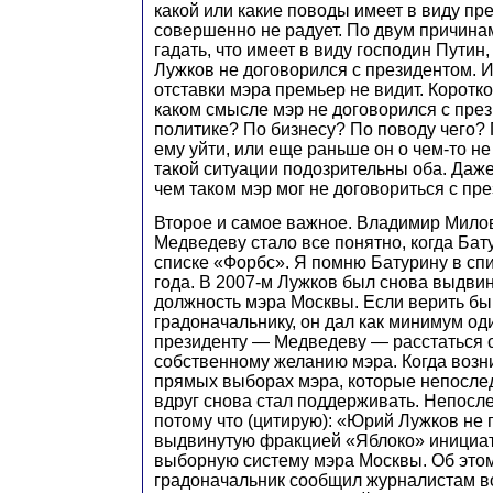
какой или какие поводы имеет в виду пре
совершенно не радует. По двум причина
гадать, что имеет в виду господин Путин, 
Лужков не договорился с президентом. 
отставки мэра премьер не видит. Коротко
каком смысле мэр не договорился с пре
политике? По бизнесу? По поводу чего? П
ему уйти, или еще раньше он о чем-то н
такой ситуации подозрительны оба. Даже
чем таком мэр мог не договориться с пр
Второе и самое важное. Владимир Милов 
Медведеву стало все понятно, когда Бат
списке «Форбс». Я помню Батурину в сп
года. В 2007-м Лужков был снова выдви
должность мэра Москвы. Если верить б
градоначальнику, он дал как минимум од
президенту — Медведеву — расстаться с
собственному желанию мэра. Когда возн
прямых выборах мэра, которые непосле
вдруг снова стал поддерживать. Непосл
потому что (цитирую): «Юрий Лужков не
выдвинутую фракцией «Яблоко» инициат
выборную систему мэра Москвы. Об это
градоначальник сообщил журналистам в