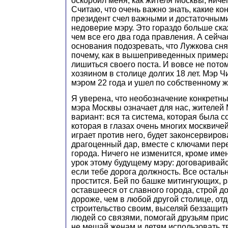
оскорбил меня, как жителя Москвы, ниче
Считаю, что очень важно знать, какие к
президент счел важными и достаточными
недоверие мэру. Это гораздо больше ска
чем все его два года правления. А сейча
основания подозревать, что Лужкова сня
почему, как в вышеприведенных примера
лишиться своего поста. И вовсе не потом
хозяином в столице долгих 18 лет. Мэр Ч
мэром 22 года и ушел по собственному ж
Я уверена, что необозначение конкретны
мэра Москвы означает для нас, жителей
вариант: вся та система, которая была 
которая в глазах очень многих москвиче
играет против него, будет законсервирова
драгоценный дар, вместе с ключами пер
города. Ничего не изменится, кроме име
урок этому будущему мэру: договаривайс
если тебе дорога должность. Все осталь
простится. Бей по башке митингующих, 
оставшееся от славного города, строй до
дороже, чем в любой другой столице, от
строительство своим, выселяй беззащитн
людей со связями, помогай друзьям прис
не мешай женам и детям использовать т