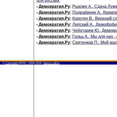
для русских
Демократия.Ру
:
Рыклин А., Сдача Луж
•
Демократия.Ру
:
Подрабинек А., Кремл
•
Демократия.Ру
:
Коротич В., Верхний с
•
Демократия.Ру
:
Липский А., Демофоби
•
Демократия.Ру
:
Чеботарев Ю., Демокр
•
Демократия.Ру
:
Гольц А., Мы для них -
•
Демократия.Ру
:
Святенков П., Мой ма
•
©
Copyright
ИРИС, 1999-2026
Карта сайта