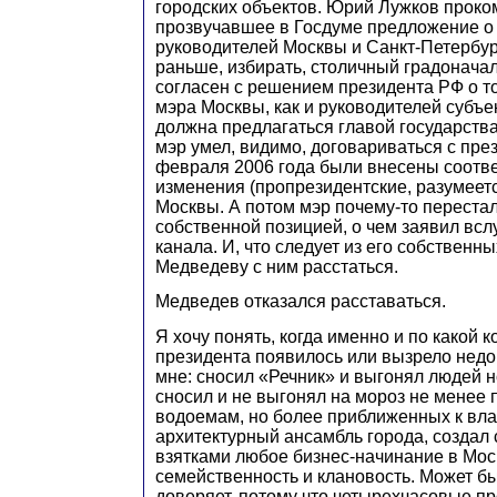
городских объектов. Юрий Лужков прок
прозвучавшее в Госдуме предложение о 
руководителей Москвы и Санкт-Петербург
раньше, избирать, столичный градоначал
согласен с решением президента РФ о то
мэра Москвы, как и руководителей субъ
должна предлагаться главой государства
мэр умел, видимо, договариваться с през
февраля 2006 года были внесены соотв
изменения (пропрезидентские, разумеетс
Москвы. А потом мэр почему-то перестал
собственной позицией, о чем заявил всл
канала. И, что следует из его собственн
Медведеву с ним расстаться.
Медведев отказался расставаться.
Я хочу понять, когда именно и по какой 
президента появилось или вызрело недо
мне: сносил «Речник» и выгонял людей н
сносил и не выгонял на мороз не менее
водоемам, но более приближенных к вла
архитектурный ансамбль города, создал
взятками любое бизнес-начинание в Мос
семейственность и клановость. Может бы
доверяет, потому что четырехчасовые пр