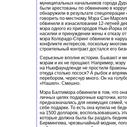
муниципальных начальников города Дур
были арестованы по обвинению в корруп
обнаружили в результате спецоперации 
говорить по-местному. Мэра Сан-Марсе
обвинили в изнасиловании 12-летней дев
мэра одного из пригородов Нью-Йорка 
насилии и принуждении жены к отказу от
мэра Колорадо-Спринг обвинили в наруш
конфликте интересов, поскольку много
строительный контракт достался его биз
Серьезные вполне истории. Бывают и ме
мэрам и их не прощают. Например, мэру
на Ньюфаундленде не простили браконье
откуда столько лосося? А рыбок и впрямь
перебором, чересчур много. Он на голубо
«Нашел». Смешно.
Мэра Балтимора обвинили в том, что он
личных целях подарочные карточки, кот
предназначались для неимущих семей, ч
себе подарки. То есть она купила не бед
на 1500 долларов, воспользовавшись эт
которые должна была бы раздать бедняк
Бирмингема, чрезвычайный модник, поп