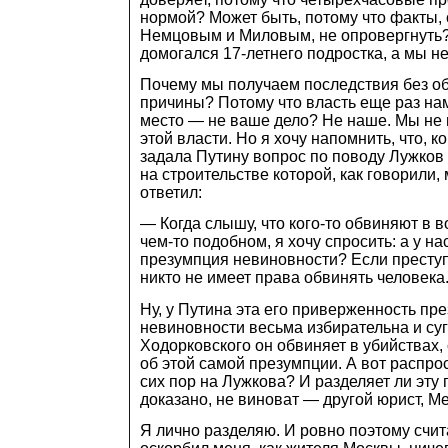
нормой? Может быть, потому что факты,
Немцовым и Миловым, не опровергнуть? 
домогался 17-летнего подростка, а мы н
Почему мы получаем последствия без о
причины? Потому что власть еще раз на
место — не ваше дело? Не наше. Мы не
этой власти. Но я хочу напомнить, что, ко
задала Путину вопрос по поводу Лужков 
на строительстве которой, как говорили,
ответил:
— Когда слышу, что кого-то обвиняют в 
чем-то подобном, я хочу спросить: а у на
презумпция невиновности? Если преступ
никто не имеет права обвинять человека
Ну, у Путина эта его приверженность пр
невиновности весьма избирательна и су
Ходорковского он обвиняет в убийствах
об этой самой презумпции. А вот распро
сих пор на Лужкова? И разделяет ли эту 
доказано, не виноват — другой юрист, 
Я лично разделяю. И ровно поэтому счит