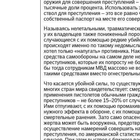
оружия для совершения преступлений – 
тысячные доли процента. Использовать
ствол для преступления – это все равно 
собственный паспорт на месте его сове
Называясь нелетальными, травматическ
у их владельцев также пониженный порог
случающиеся с их помощью редкие убийс
происходят именно по такому недомысл
хотел только «напугать» противника. На
средства самообороны на самом деле н
преступников, которые их попросту не б
бы тогда сотрудникам МВД массово не 
такими средствами вместо огнестрельн
Что касается убойной силы, то существу
многих стран мира свидетельствует: сме
применения пистолетов обычными граж
преступников – не более 15–20% от слу
Ими отпугивают, с их помощью промахив
нужного эффекта в обороне, с их помощ
смертельные ранения. Зато само опасен
жертва может быть вооружена, предотв
осуществление намерений совершить н
преступления, по американской статист
случаев. При этом выстрел с близкого ра