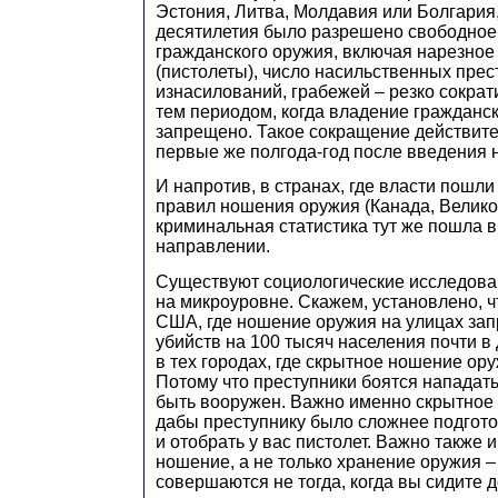
Эстония, Литва, Молдавия или Болгария,
десятилетия было разрешено свободное
гражданского оружия, включая нарезное
(пистолеты), число насильственных прес
изнасилований, грабежей – резко сократ
тем периодом, когда владение граждан
запрещено. Такое сокращение действите
первые же полгода-год после введения 
И напротив, в странах, где власти пошли
правил ношения оружия (Канада, Велико
криминальная статистика тут же пошла 
направлении.
Существуют социологические исследован
на микроуровне. Скажем, установлено, чт
США, где ношение оружия на улицах зап
убийств на 100 тысяч населения почти в
в тех городах, где скрытное ношение ор
Потому что преступники боятся нападать 
быть вооружен. Важно именно скрытное
дабы преступнику было сложнее подгото
и отобрать у вас пистолет. Важно также 
ношение, а не только хранение оружия 
совершаются не тогда, когда вы сидите 