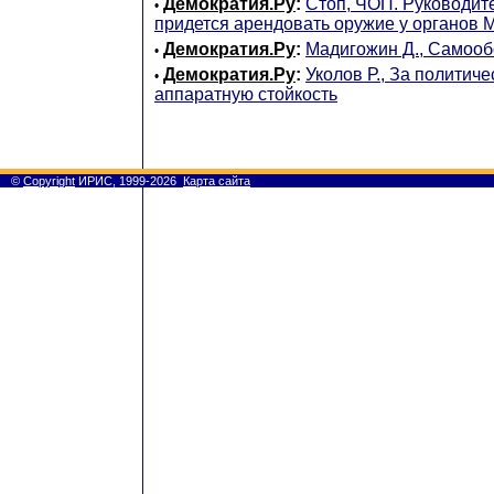
Демократия.Ру
:
Стоп, ЧОП. Руководи
•
придется арендовать оружие у органов
Демократия.Ру
:
Мадигожин Д., Самооб
•
Демократия.Ру
:
Уколов Р., За политич
•
аппаратную стойкость
©
Copyright
ИРИС, 1999-2026
Карта сайта