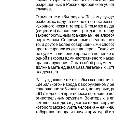
разрешенных в России дробовиков убьет
случаев.
О пьянстве и «бытовухе». Те, кому сужд
разборках, падут в них не от огнестрельн
кухонного ножа и топора. К тому же выд
(лицензии) на ношение гражданского ор
законопослушным гражданам, не алкого
наркоманам. Современные средства поз
то, и другое более совершенными спосо
просто справок из диспансеров. Такой ч
не судим, а лишение права на ношение 
одной из форм административного наказ
правонарушения. Само собой разумеется
должна быть единая база легальных «ст
владельцев.
Рассуждающие же о якобы склонности н
«дебильного» народа к вооруженному бе
совершенно забывают, что, во-первых, р
1917 года был практически поголовно в
огнестрельным оружием. Во-вторых, в е
сегодня находятся десятки видов «оруж
которого можно убить человека – начиная
табуретки, топора и кончая арматурой 