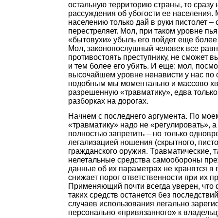
остальную территорию страны, то сразу
рассуждения об убогости ее населения. 
населению только дай в руки пистолет – 
перестреляет. Мол, при таком уровне пь
«бытовухи» убыль его пойдет еще боле
Мол, законопослушный человек все равн
противостоять преступнику, не сможет в
и тем более его убить. И еще: мол, посмо
высочайшем уровне ненависти у нас по 
подобным мы моментально и массово хв
разрешенную «травматику», едва только 
разборках на дорогах.
Начнем с последнего аргумента. По мое
«травматику» надо не «регулировать», а
полностью запретить – но только одновр
легализацией ношения (скрытного, писто
гражданского оружия. Травматические, 
нелетальные средства самообороны пре
данные об их параметрах не хранятся в 
снижает порог ответственности при их п
Применяющий почти всегда уверен, что 
таких средств останется без последствий 
случаев использования легально зареги
персонально «привязанного» к владельц