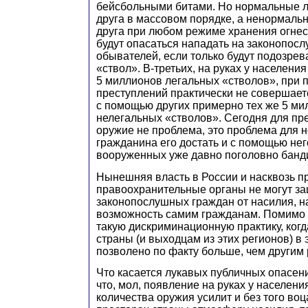
бейсбольными битами. Но нормальные л
друга в массовом порядке, а ненормальн
друга при любом режиме хранения огнес
будут опасаться нападать на законопос
обывателей, если только будут подозрева
«ствол». В-третьих, на руках у населени
5 миллионов легальных «стволов», при
преступлений практически не совершае
с помощью других примерно тех же 5 ми
нелегальных «стволов». Сегодня для пр
оружие не проблема, это проблема для 
гражданина его достать и с помощью нег
вооруженных уже давно поголовно банд
Нынешняя власть в России и насквозь 
правоохранительные органы не могут з
законопослушных граждан от насилия, н
возможность самим гражданам. Помимо 
такую дискриминационную практику, ког
страны (и выходцам из этих регионов) в
позволено по факту больше, чем другим
Что касается лукавых публичных опасени
что, мол, появление на руках у населен
количества оружия усилит и без того во