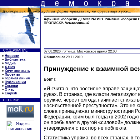
Афиняне изобрели ДЕМОКРАТИЮ. Римляне изобрели П
ПРОПИСКУ.
Неизвестный
СОДЕРЖАНИЕ:
07.08.2026, пятница. Московское время 22:03
»
Новости
Обновлено:
29.11.2010
»
Библиотека
»
Медиа
»
X-files
Принуждение к взаимной ве
»
Хочу все знать
»
Проекты
»
Горячая линия
Бовт Г.
»
Публикации
»
Ссылки
«Я считаю, что россияне вправе защища
»
О нас
»
English
руках. В странах, где власти легализуют
оружие, через полгода начинает снижать
ССЫЛКИ:
насильственной преступности». Это не к
слова принадлежат министру юстиции Р
Федерации, коим был тогда (в 2002 году
он пребывает в другой «силовой» должно
утверждения с тех пор не поблекла.
Статистика упряма: во всех странах, в то