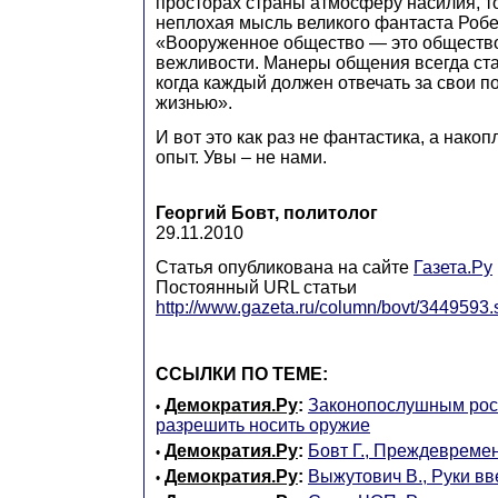
просторах страны атмосферу насилия, то 
неплохая мысль великого фантаста Роб
«Вооруженное общество — это обществ
вежливости. Манеры общения всегда ст
когда каждый должен отвечать за свои п
жизнью».
И вот это как раз не фантастика, а нако
опыт. Увы – не нами.
Георгий Бовт, политолог
29.11.2010
Статья опубликована на сайте
Газета.Ру
Постоянный URL статьи
http://www.gazeta.ru/column/bovt/3449593.
ССЫЛКИ ПО ТЕМЕ:
Демократия.Ру
:
Законопослушным рос
•
разрешить носить оружие
Демократия.Ру
:
Бовт Г., Преждевреме
•
Демократия.Ру
:
Выжутович В., Руки вв
•