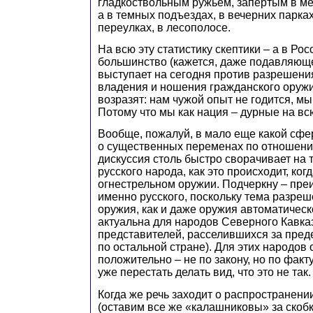
гладкоствольным ружьем, запертым в м
а в темных подъездах, в вечерних парка
переулках, в лесополосе.
На всю эту статистику скептики – а в Рос
большинство (кажется, даже подавляющ
выступает на сегодня против разрешени
владения и ношения гражданского оружи
возразят: нам чужой опыт не годится, мы
Потому что мы как нация – дурные на всю
Вообще, пожалуй, в мало еще какой сфер
о существенных переменах по отношению 
дискуссия столь быстро сворачивает на 
русского народа, как это происходит, когд
огнестрельном оружии. Подчеркну – пр
именно русского, поскольку тема разре
оружия, как и даже оружия автоматическ
актуальна для народов Северного Кавказ
представителей, расселившихся за пред
по остальной стране). Для этих народов
положительно – не по закону, но по факт
уже перестать делать вид, что это не так.
Когда же речь заходит о распространени
(оставим все же «калашниковы» за скоб