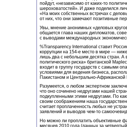
пойдут, «независимо от каких-то политич
шероховатостей». И даже поделился ли
«На моих собственных встречах с делов
от них, что они замечают позитивные 
Увы, мнение анонимных «деловых кругов
общается глава наших дипломатов, сов
с выводами международных экономическ
%Transparency International ставит Росс
коррупции на 154-е место в мире — ниже
лишь два с небольшим десятка стран. А 
политического риска» британской Maplec
входит в группу государств с самыми оп
условиями для ведения бизнеса, распол
Пакистаном и Центрально-Африканской 
Разумеется, о любом экспертном заключ
что оно сочинено недругами нашей стра
подкупленными этими недругами. По как
своим соображениям наша государстве
считает проплаченность любых не устра
заявлений и выводов чем-то самоочеви
Но можно ли проплатить объективные ф
месяцев 2010 года (данных за четвертый