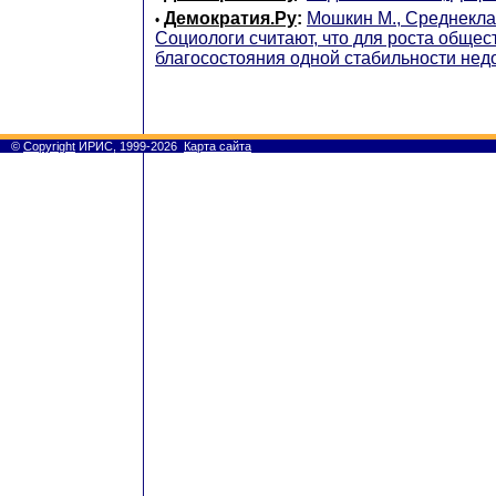
Демократия.Ру
:
Мошкин М., Среднекла
•
Социологи считают, что для роста общес
благосостояния одной стабильности нед
©
Copyright
ИРИС, 1999-2026
Карта сайта