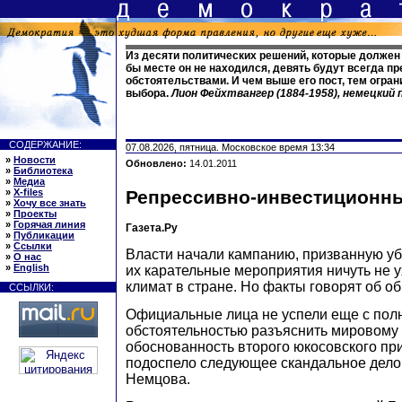
Из десяти политических решений, которые должен 
бы месте он не находился, девять будут всегда п
обстоятельствами. И чем выше его пост, тем огран
выбора.
Лион Фейхтвангер (1884-1958), немецкий
СОДЕРЖАНИЕ:
07.08.2026, пятница. Московское время 13:34
»
Новости
Обновлено:
14.01.2011
»
Библиотека
»
Медиа
»
X-files
Репрессивно-инвестиционн
»
Хочу все знать
»
Проекты
»
Горячая линия
Газета.Ру
»
Публикации
»
Ссылки
Власти начали кампанию, призванную уб
»
О нас
»
English
их карательные мероприятия ничуть не 
климат в стране. Но факты говорят об о
ССЫЛКИ:
Официальные лица не успели еще с пол
обстоятельностью разъяснить мировому
обоснованность второго юкосовского при
подоспело следующее скандальное дело
Немцова.