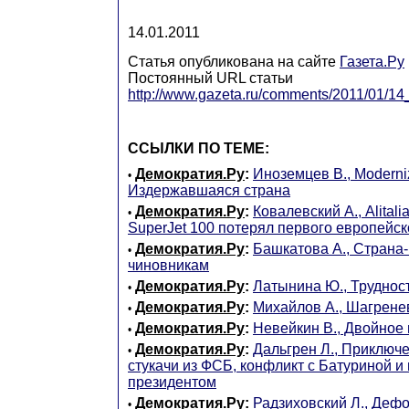
14.01.2011
Статья опубликована на сайте
Газета.Ру
Постоянный URL статьи
http://www.gazeta.ru/comments/2011/01/1
ССЫЛКИ ПО ТЕМЕ:
Демократия.Ру
:
Иноземцев В., Moderniz
•
Издержавшаяся страна
Демократия.Ру
:
Ковалевский А., Alital
•
SuperJet 100 потерял первого европейск
Демократия.Ру
:
Башкатова А., Страна
•
чиновникам
Демократия.Ру
:
Латынина Ю., Труднос
•
Демократия.Ру
:
Михайлов А., Шагрене
•
Демократия.Ру
:
Невейкин В., Двойное
•
Демократия.Ру
:
Дальгрен Л., Приключе
•
стукачи из ФСБ, конфликт с Батуриной и 
президентом
Демократия.Ру
:
Радзиховский Л., Дефо
•