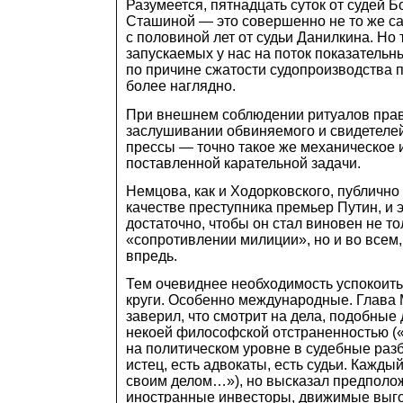
Разумеется, пятнадцать суток от судей 
Сташиной — это совершенно не то же са
с половиной лет от судьи Данилкина. Но
запускаемых у нас на поток показатель
по причине сжатости судопроизводства 
более наглядно.
При внешнем соблюдении ритуалов пра
заслушивании обвиняемого и свидетелей
прессы — точно такое же механическое 
поставленной карательной задачи.
Немцова, как и Ходорковского, публично
качестве преступника премьер Путин, и 
достаточно, чтобы он стал виновен не то
«сопротивлении милиции», но и во всем,
впредь.
Тем очевиднее необходимость успокоить
круги. Особенно международные. Глава
заверил, что смотрит на дела, подобные
некоей философской отстраненностью 
на политическом уровне в судебные раз
истец, есть адвокаты, есть судьи. Кажд
своим делом…»), но высказал предполож
иностранные инвесторы, движимые выгод