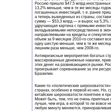
Россию пришло $47,5 млрд иностранных 
13,2% меньше, чем в те же месяцы годо
погашенных инвестиций, т. е. ранее при
а теперь выведенных из страны, состав
сумму — $53,3 млрд — и вырос на 5,3%.
удручающая картина с прямыми инвестици
вкладываемыми непосредственно в эконо
направляемыми на кредиты и спекуляти
объем за 9 месяцев 2010-го составил вс
одну шестую меньше, чем в те же месяцы
лишним раза меньше, чем 2008-го.
Антикризисные мероприятия богатых ст
массированные денежные накачки, приве
этих денег на развивающиеся рынки. Ро
проигрывает соревнование за эти ресур
Бразилии.
Какие-то «политические шероховатости» 
странах, особенно в первой из них. Но, с
китайские шероховатости понятнее и п
Может быть, тем, что не очень приятные
лучше, чем игра, в которой то ли вовсе н
любую минуту меняются, приноравливая