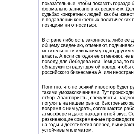
показательные, чтобы показать гораздо б
формально записано в их решениях. Дел
судьбах конкретных людей, как бы извес
в подавлении конкретных политических п
позициям ни относиться.
В стране либо есть законность, либо ее 
общему сведению, отменяют, подчиняяс
мстительности или каким угодно другим ч
власть. А если сегодня ее отменяют, не 
поводу, для Лебедева или Немцова, то п
обнаружится вдруг другой повод, чтобы 
российского бизнесмена А. или иностран
Понятно, что не всякий инвестор будет 
такими умозаключениями. Тут происходи
отбор. Авантюристы, спекулянты, наде
погулять на нашем рынке, быстренько за
вовремя с ним удрать, соглашаются рабо
атмосфере и даже находят к ней вкус. С
развивающие современные производств
на годы и десятилетия вперед, выбирают
устойчивым климатом.