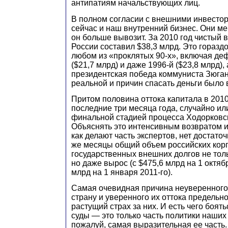
антипатиям начальствующих лиц.
В полном согласии с внешними инвестор
сейчас и наш внутренний бизнес. Они м
он больше вывозит. За 2010 год чистый 
России составил $38,3 млрд. Это горазд
любом из «проклятых 90-х», включая де
($21,7 млрд) и даже 1996-й ($23,8 млрд), 
президентская победа коммуниста Зюга
реальной и причин спасать деньги было 
Притом половина оттока капитала в 201
последние три месяца года, случайно или
финальной стадией процесса Ходорковс
Объяснять это интенсивным возвратом и
как делают часть экспертов, нет достато
же месяцы общий объем российских кор
государственных внешних долгов не тол
но даже вырос (с $475,6 млрд на 1 октяб
млрд на 1 января 2011-го).
Самая очевидная причина неуверенного 
страну и уверенного их оттока предельно
растущий страх за них. И есть чего боят
суды — это только часть политики наших 
пожалуй, самая выразительная ее часть. 