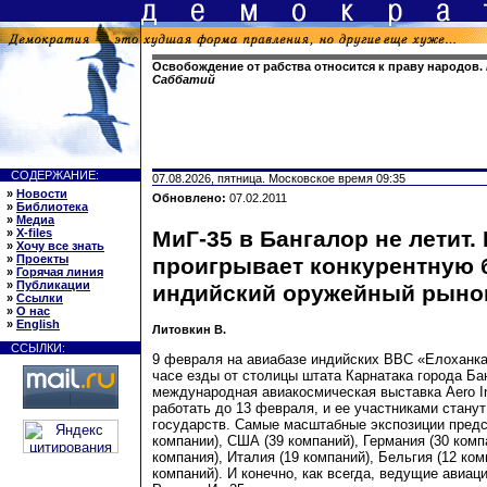
Освобождение от рабства относится к праву народов.
Саббатий
СОДЕРЖАНИЕ:
07.08.2026, пятница. Московское время 09:35
»
Новости
Обновлено:
07.02.2011
»
Библиотека
»
Медиа
»
X-files
МиГ-35 в Бангалор не летит.
»
Хочу все знать
»
Проекты
проигрывает конкурентную 
»
Горячая линия
»
Публикации
индийский оружейный рыно
»
Ссылки
»
О нас
»
English
Литовкин В.
ССЫЛКИ:
9 февраля на авиабазе индийских ВВС «Елоханка
часе езды от столицы штата Карнатака города Бан
международная авиакосмическая выставка Aero In
работать до 13 февраля, и ее участниками станут
государств. Самые масштабные экспозиции предс
компании), США (39 компаний), Германия (30 комп
компания), Италия (19 компаний), Бельгия (12 ком
компаний). И конечно, как всегда, ведущие авиа