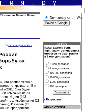
Юстиниан Флавий Петр
Democracy.ru
Web
ОПРОС
Версия для печати
Какая должна быть
зарплата у госчиновника,
 Россия
чтобы он не брал взятки
в 1 млн долларов?
борьбу за
2 млн долларов
к
1 млн долларов
100.000 долларов
10.000 долларов
», что расположена в
1.000 долларов
галор, открывается 8-я
100 долларов
dia-2011. Она будет
 338 компаний из 23
тавят Индия (143
•
Результаты
аний), Великобритания (21
паний), Израиль (11
АРХИВ СТАТЕЙ:
ционные предприятия