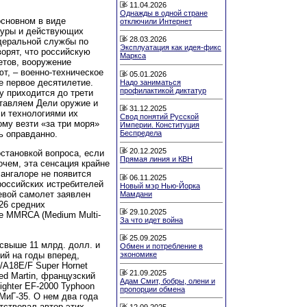
11.04.2026
Однажды в одной стране
основном в виде
отключили Интернет
атуры и действующих
28.03.2026
деральной службы по
Эксплуатация как идея-фикс
орят, что российскую
Маркса
етов, вооружение
т, – военно-техническое
05.01.2026
е первое десятилетие.
Надо заниматься
профилактикой диктатур
у приходится до трети
ставляем Дели оружие и
31.12.2025
 и технологиями их
Свод понятий Русской
ому везти «за три моря»
Империи. Конституция
ь оправданно.
Беспредела
20.12.2025
остановкой вопроса, если
Прямая линия и КВН
очем, эта сенсация крайне
ангалоре не появится
06.11.2025
российских истребителей
Новый мэр Нью-Йорка
оевой самолет заявлен
Мамдани
126 средних
29.10.2025
е MMRCA (Medium Multi-
За что идет война
25.09.2025
свыше 11 млрд. долл. и
Обмен и потребление в
ий на годы вперед,
экономике
/A18E/F Super Hornet
21.09.2025
ed Martin, французский
Адам Смит, бобры, олени и
ighter EF-2000 Typhoon
пропорции обмена
МиГ-35. О нем два года
утствовал автор этих
12.09.2025