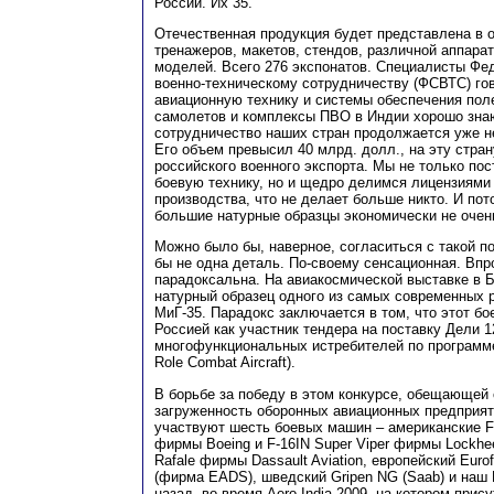
России. Их 35.
Отечественная продукция будет представлена в 
тренажеров, макетов, стендов, различной аппар
моделей. Всего 276 экспонатов. Специалисты Фе
военно-техническому сотрудничеству (ФСВТС) гов
авиационную технику и системы обеспечения пол
самолетов и комплексы ПВО в Индии хорошо знаю
сотрудничество наших стран продолжается уже н
Его объем превысил 40 млрд. долл., на эту стран
российского военного экспорта. Мы не только по
боевую технику, но и щедро делимся лицензиями
производства, что не делает больше никто. И пот
большие натурные образцы экономически не очен
Можно было бы, наверное, согласиться с такой п
бы не одна деталь. По-своему сенсационная. Впр
парадоксальна. На авиакосмической выставке в Б
натурный образец одного из самых современных 
МиГ-35. Парадокс заключается в том, что этот б
Россией как участник тендера на поставку Дели 
многофункциональных истребителей по программ
Role Combat Aircraft).
В борьбе за победу в этом конкурсе, обещающей 
загруженность оборонных авиационных предприят
участвуют шесть боевых машин – американские F
фирмы Boeing и F-16IN Super Viper фирмы Lockhe
Rafale фирмы Dassault Aviation, европейский Eurof
(фирма EADS), шведский Gripen NG (Saab) и наш 
назад, во время Aero India-2009, на котором прис