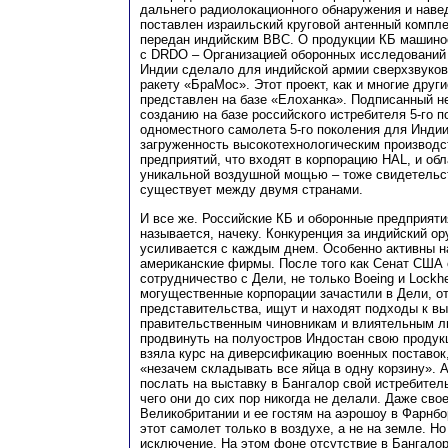
дальнего радиолокационного обнаружения и навед
поставлен израильский круговой антенный компле
передан индийским ВВС. О продукции КБ машинос
с DRDO – Организацией оборонных исследований
Индии сделало для индийской армии сверхзвуко
ракету «БраМос». Этот проект, как и многие други
представлен на базе «Елоханка». Подписанный не
созданию на базе российского истребителя 5-го п
одноместного самолета 5-го поколения для Инди
загруженность высокотехнологическим производс
предприятий, что входят в корпорацию HAL, и о
уникальной воздушной мощью – тоже свидетельст
существует между двумя странами.
И все же. Российские КБ и оборонные предприяти
называется, начеку. Конкуренция за индийский о
усиливается с каждым днем. Особенно активны н
американские фирмы. После того как Сенат США 
сотрудничество с Дели, не только Boeing и Lockhe
могущественные корпорации зачастили в Дели, о
представительства, ищут и находят подходы к в
правительственным чиновникам и влиятельным 
продвинуть на полуостров Индостан свою продук
взяла курс на диверсификацию военных поставок,
«незачем складывать все яйца в одну корзину».
послать на выставку в Бангалор свой истребитель
чего они до сих пор никогда не делали. Даже сво
Великобритании и ее гостям на аэрошоу в Фарнб
этот самолет только в воздухе, а не на земле. Н
исключение. На этом фоне отсутствие в Бангалор