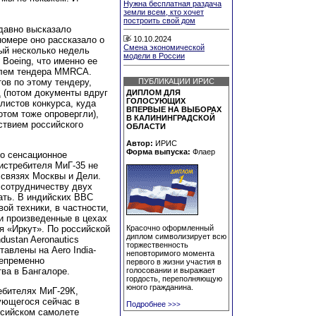
Нужна бесплатная раздача
земли всем, кто хочет
построить свой дом
едавно высказало
 номере оно рассказало о
10.10.2024
Смена экономической
ый несколько недель
модели в России
Boeing, что именно ее
елем тендера MMRCA.
ов по этому тендеру,
ПУБЛИКАЦИИ ИРИС
 (потом документы вдруг
ДИПЛОМ ДЛЯ
ГОЛОСУЮЩИХ
листов конкурса, куда
ВПЕРВЫЕ НА ВЫБОРАХ
отом тоже опровергли),
В КАЛИНИНГРАДСКОЙ
ствием российского
ОБЛАСТИ
Автор:
ИРИС
Форма выпуска:
Флаер
то сенсационное
 истребителя МиГ-35 не
 связях Москвы и Дели.
 сотрудничеству двух
ать. В индийских ВВС
ой техники, в частности,
и произведенные в цехах
я «Иркут». По российской
Красочно оформленный
диплом символизирует всю
dustan Aeronautics
торжественность
тавлены на Aero India-
неповторимого момента
непременно
первого в жизни участия в
ва в Бангалоре.
голосовании и выражает
гордость, переполняющую
юного гражданина.
ебителях МиГ-29К,
ующегося сейчас в
Подробнее
>>>
ссийском самолете