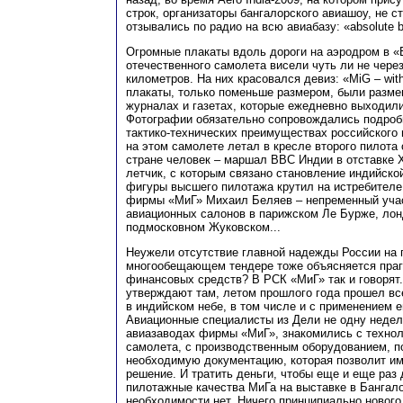
строк, организаторы бангалорского авиашоу, не с
отзывались по радио на всю авиабазу: «absolute b
Огромные плакаты вдоль дороги на аэродром в «
отечественного самолета висели чуть ли не чере
километров. На них красовался девиз: «MiG – with I
плакаты, только поменьше размером, были разме
журналах и газетах, которые ежедневно выходили
Фотографии обязательно сопровождались подроб
тактико-технических преимуществах российского 
на этом самолете летал в кресле второго пилота
стране человек – маршал ВВС Индии в отставке 
летчик, с которым связано становление индийско
фигуры высшего пилотажа крутил на истребителе
фирмы «МиГ» Михаил Беляев – непременный учас
авиационных салонов в парижском Ле Бурже, ло
подмосковном Жуковском...
Неужели отсутствие главной надежды России на 
многообещающем тендере тоже объясняется праг
финансовых средств? В РСК «МиГ» так и говорят.
утверждают там, летом прошлого года прошел в
в индийском небе, в том числе и с применением е
Авиационные специалисты из Дели не одну недел
авиазаводах фирмы «МиГ», знакомились с технол
самолета, с производственным оборудованием, 
необходимую документацию, которая позволит им
решение. И тратить деньги, чтобы еще и еще раз
пилотажные качества МиГа на выставке в Бангало
необходимости нет. Ничего принципиально нового