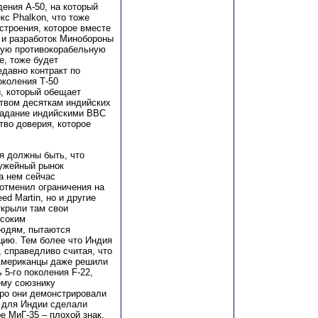
ения А-50, на который
кс Phalkon, что тоже
троения, которое вместе
 и разработок Минобороны
вую противокорабельную
е, тоже будет
давно контракт по
околения Т-50
и, который обещает
твом десяткам индийских
бладание индийскими ВВС
во доверия, которое
я должны быть, что
ружейный рынок
а нем сейчас
отменил ограничения на
ed Martin, но и другие
ткрыли там свои
ысоким
людям, пытаются
цию. Тем более что Индия
 справедливо считая, что
 Американцы даже решили
 5-го поколения F-22,
ему союзнику
оро они демонстрировали
о для Индии сделали
е МиГ-35 – плохой знак.