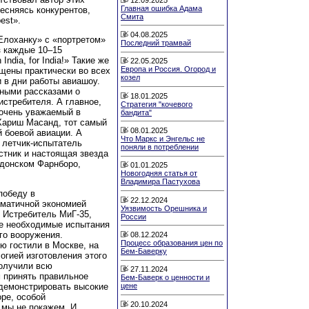
Главная ошибка Адама
тесняясь конкурентов,
Смита
est».
04.08.2025
Елоханку» с «портретом»
Последний трамвай
з каждые 10–15
ndia, for India!» Такие же
22.05.2025
Европа и Россия. Огород и
щены практически во всех
козел
 в дни работы авиашоу.
ными рассказами о
18.01.2025
истребителя. А главное,
Стратегия "кочевого
 очень уважаемый в
бандита"
Хариш Масанд, тот самый
08.01.2025
й боевой авиации. А
Что Маркс и Энгельс не
 летчик-испытатель
поняли в потреблении
тник и настоящая звезда
ндонском Фарнборо,
01.01.2025
Новогодняя статья от
Владимира Пастухова
победу в
22.12.2024
матичной экономией
Уязвимость Орешника и
 Истребитель МиГ-35,
России
се необходимые испытания
го вооружения.
08.12.2024
Процесс образования цен по
ю гостили в Москве, на
Бем-Баверку
огией изготовления этого
получили всю
27.11.2024
 принять правильное
Бем-Баверк о ценности и
 демонстрировать высокие
цене
ре, особой
20.10.2024
 мы не покажем. И