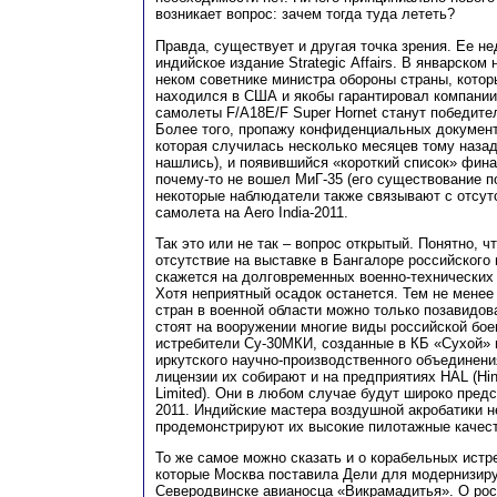
возникает вопрос: зачем тогда туда лететь?
Правда, существует и другая точка зрения. Ее н
индийское издание Strategiс Affairs. В январском
неком советнике министра обороны страны, котор
находился в США и якобы гарантировал компании 
самолеты F/A18E/F Super Hornet станут победит
Более того, пропажу конфиденциальных документ
которая случилась несколько месяцев тому назад
нашлись), и появившийся «короткий список» фина
почему-то не вошел МиГ-35 (его существование п
некоторые наблюдатели также связывают с отсут
самолета на Aero India-2011.
Так это или не так – вопрос открытый. Понятно, ч
отсутствие на выставке в Бангалоре российского
скажется на долговременных военно-технических
Хотя неприятный осадок останется. Тем не менее
стран в военной области можно только позавидов
стоят на вооружении многие виды российской боев
истребители Су-30МКИ, созданные в КБ «Сухой» 
иркутского научно-производственного объединени
лицензии их собирают и на предприятиях HAL (Hin
Limited). Они в любом случае будут широко предс
2011. Индийские мастера воздушной акробатики 
продемонстрируют их высокие пилотажные качест
То же самое можно сказать и о корабельных истр
которые Москва поставила Дели для модернизир
Северодвинске авианосца «Викрамадитья». О ро