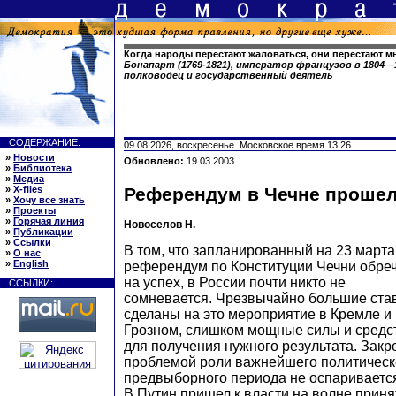
Когда народы перестают жаловаться, они перестают м
Бонапарт (1769-1821), император французов в 1804—1
полководец и государственный деятель
СОДЕРЖАНИЕ:
09.08.2026, воскресенье. Московское время 13:26
»
Новости
Обновлено:
19.03.2003
»
Библиотека
»
Медиа
»
X-files
Референдум в Чечне прошел
»
Хочу все знать
»
Проекты
»
Горячая линия
Новоселов Н.
»
Публикации
»
Ссылки
В том, что запланированный на 23 марта
»
О нас
»
English
референдум по Конституции Чечни обре
на успех, в России почти никто не
ССЫЛКИ:
сомневается. Чрезвычайно большие ста
сделаны на это мероприятие в Кремле и 
Грозном, слишком мощные силы и средс
для получения нужного результата. Закр
проблемой роли важнейшего политическ
предвыборного периода не оспаривается 
В.Путин пришел к власти на волне приня