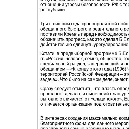
отношении угрозы безопасности РФ с т
республики.
Три с лишним года кровопролитной вой
обещанного быстрого и решительного р
поставили Кремль перед необходимость
обозначить прогресс, как это сделал Б.Ел
действительно сдвинуть урегулирование 
Кстати, в предвыборной программе Б.Ел
гг. «Россия: человек, семья, общество, г
специальный раздел, завершающийся о
обещанием – «К концу этого года (1996)
территорией Российской Федерации – эт
задача». Что было на самом деле, знают 
Сразу следует отметить, что власть опр
прошлого сделала, и нынешний план ур
выгодно отличается от «ельцинского». Е
отличается организация подготовительно
В интересах создания максимально воз
благоприятного фона для данного мероп
предприняты самые различные шаги, на