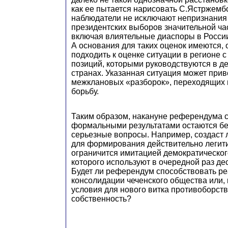
как ее пытается нарисовать С.Ястржемб
наблюдатели не исключают непризнания
президентских выборов значительной ча
включая влиятельные диаспоры в России
А основания для таких оценок имеются, 
подходить к оценке ситуации в регионе 
позиций, которыми руководствуются в д
странах. Указанная ситуация может прив
межклановых «разборок», переходящих
борьбу.
Таким образом, накануне референдума 
формальными результатами остаются бе
серьезные вопросы. Например, создаст 
для формирования действительно легит
ограничится имитацией демократическог
которого используют в очередной раз д
Будет ли референдум способствовать р
консолидации чеченского общества или, 
условия для нового витка противоборств
собственность?