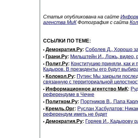
Статья опубликована на сайте
Информ
агенства МиК
Фотография с сайта
Кол
ССЫЛКИ ПО ТЕМЕ:
Демократия.Ру
:
Соболев Д., Хорошо з
•
Грани.Ру
:
Мильштейн И., Ложь, видео,
•
Полит.Ру
:
Конституцию приняли, как и
•
Кадыров. В президенты его будут выбира
Колокол.Ру
:
Путин: Мы закрыли после
•
связанную с территориальной целостнос
Информационное агентство МиК
:
Ру
•
референдуме в Чечне
Политком.Ру
:
Портников В., Папа Карл
•
Кремль.Орг
:
Руслан Хасбулатов: Никак
•
референдум иметь не будет
Демократия.Ру
:
Горяев И., Кадырову 
•