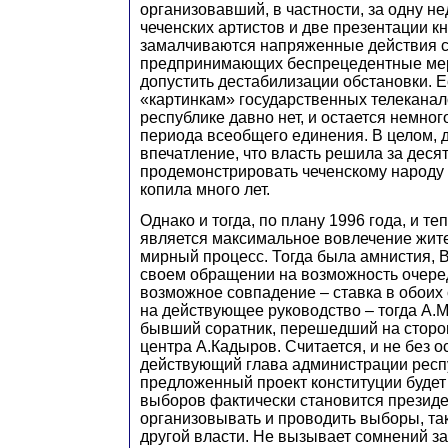
организовавший, в частности, за одну н
чеченских артистов и две презентации кн
замалчиваются напряженные действия с
предпринимающих беспрецедентные мер
допустить дестабилизации обстановки. Е
«картинкам» государственных телеканал
республике давно нет, и остается немног
периода всеобщего единения. В целом, 
впечатление, что власть решила за деся
продемонстрировать чеченскому народу 
копила много лет.
Однако и тогда, по плану 1996 года, и т
является максимальное вовлечение жите
мирный процесс. Тогда была амнистия, 
своем обращении на возможность очере
возможное совпадение – ставка в обоих
на действующее руководство – тогда А.М
бывший соратник, перешедший на сторо
центра А.Кадыров. Считается, и не без о
действующий глава администрации респ
предложенный проект конституции будет
выборов фактически становится президе
организовывать и проводить выборы, так
другой власти. Не вызывает сомнений з