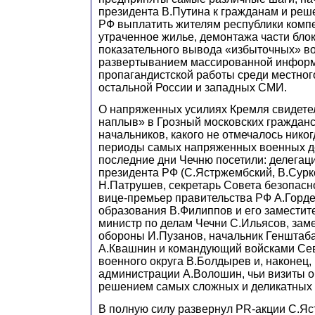
президента В.Путина к гражданам и реш
РФ выплатить жителям республики комп
утраченное жилье, демонтажа части бло
показательного вывода «избыточных» во
развертыванием массированной инфор
пропагандистской работы среди местног
остальной России и западных СМИ.
О напряженных усилиях Кремля свидете
наплыв» в Грозный московских гражданс
начальников, какого не отмечалось никог
периоды самых напряженных военных д
последние дни Чечню посетили: делега
президента РФ (С.Ястржембский, В.Сурк
Н.Патрушев, секретарь Совета безопасн
вице-премьер правительства РФ А.Горде
образования В.Филиппов и его заместит
министр по делам Чечни С.Ильясов, зам
обороны И.Пузанов, начальник Генштаб
А.Квашнин и командующий войсками Сев
военного округа В.Болдырев и, наконец,
администрации А.Волошин, чьи визиты 
решением самых сложных и деликатных 
В полную силу развернул PR-акции С.Яс