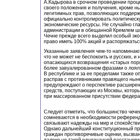
А.Кадырова в срочном проведении проц
своего положения и получения, кроме н
легитимных прав, позволяющих поддер
официально контролировать политическ
экономические ресурсы. Не случайно гл
администрации в обещанной Кремлем ш
Чечне прежде всего выделил особый эко
право иметь 100% акций и распоряжатьс
Указанные заявления чем-то напоминаю
что не может не беспокоить и русских, и
опасающихся возвращения «старых поря
более завуалированном фразами о лоял
В республике и за ее пределами также 
расправ с противниками правящего ныне
предупреждают о перспективе расширен
средств, поступающих из Москвы, котор
при массированном присутствии федера
Следует отметить, что большинство чече
сомневаются в необходимости референд
связывают надежды на мир и спокойстви
Однако дальнейший конституционный пр
граждан противоречивые оценки, вызванн
далеко не такой однозначной расстановк