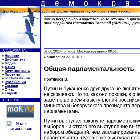
Важно всегда было и будет только то, что нужно для б
всех людей.
Лев Николаевич Толстой (1828-1910), ру
СОДЕРЖАНИЕ:
07.08.2026, пятница. Московское время 09:51
»
Новости
Обновлено:
22.04.2011
»
Библиотека
»
Медиа
»
X-files
Общая парламентальность
»
Хочу все знать
»
Проекты
»
Горячая линия
Портников В.
»
Публикации
»
Ссылки
Путин и Лукашенко друг друга не любят 
»
О нас
»
English
не скрывают. Но то, как они похожи, в о
заметно во время выступлений российск
ССЫЛКИ:
министра и белорусского президента п
парламентами.
Путин выступал накануне парламентских
выборов - и оттого его выступление выг
набором обещаний, чем запланированны
правительства. Лукашенко выступал по