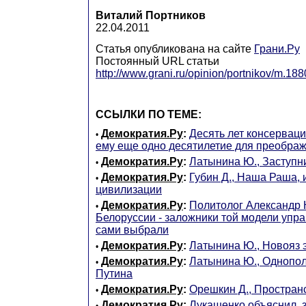
Виталий Портников
22.04.2011
Статья опубликована на сайте
Грани.Ру
Постоянный URL статьи
http://www.grani.ru/opinion/portnikov/m.18
ССЫЛКИ ПО ТЕМЕ:
Демократия.Ру
:
Десять лет консерваци
•
ему еще одно десятилетие для преобра
Демократия.Ру
:
Латынина Ю., Заступн
•
Демократия.Ру
:
Губин Д., Наша Раша, 
•
цивилизации
Демократия.Ру
:
Политолог Александр 
•
Белоруссии - заложники той модели упр
сами выбрали
Демократия.Ру
:
Латынина Ю., Новояз 
•
Демократия.Ру
:
Латынина Ю., Однопо
•
Путина
Демократия.Ру
:
Орешкин Д., Простран
•
Демократия.Ру
:
Лукашенко объяснил, з
•