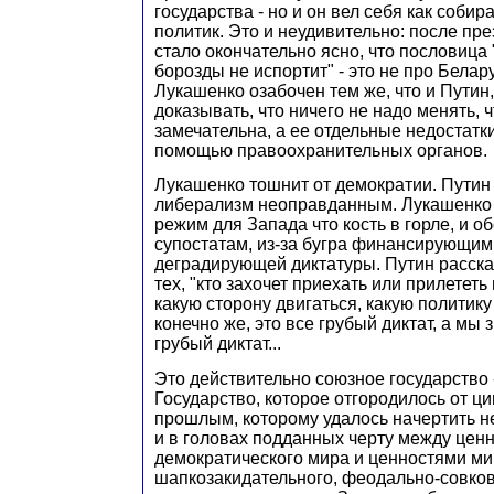
государства - но и он вел себя как соби
политик. Это и неудивительно: после пр
стало окончательно ясно, что пословица
борозды не испортит" - это не про Белар
Лукашенко озабочен тем же, что и Путин
доказывать, что ничего не надо менять, 
замечательна, а ее отдельные недостатк
помощью правоохранительных органов.
Лукашенко тошнит от демократии. Путин
либерализм неоправданным. Лукашенко у
режим для Запада что кость в горле, и 
супостатам, из-за бугра финансирующим
деградирующей диктатуры. Путин рассказ
тех, "кто захочет приехать или прилететь
какую сторону двигаться, какую политику
конечно же, это все грубый диктат, а мы 
грубый диктат...
Это действительно союзное государство -
Государство, которое отгородилось от ц
прошлым, которому удалось начертить не
и в головах подданных черту между цен
демократического мира и ценностями ми
шапкозакидательного, феодально-совков