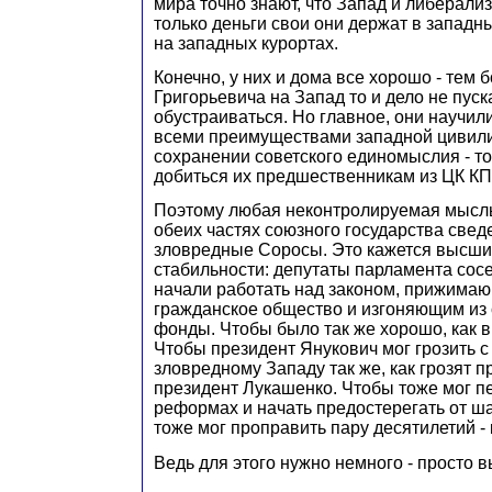
мира точно знают, что Запад и либерализ
только деньги свои они держат в западн
на западных курортах.
Конечно, у них и дома все хорошо - тем 
Григорьевича на Запад то и дело не пус
обустраиваться. Но главное, они научил
всеми преимуществами западной цивил
сохранении советского единомыслия - то,
добиться их предшественникам из ЦК К
Поэтому любая неконтролируемая мысль 
обеих частях союзного государства свед
зловредные Соросы. Это кажется высш
стабильности: депутаты парламента сос
начали работать над законом, прижимаю
гражданское общество и изгоняющим из
фонды. Чтобы было так же хорошо, как в
Чтобы президент Янукович мог грозить с
зловредному Западу так же, как грозят 
президент Лукашенко. Чтобы тоже мог пе
реформах и начать предостерегать от ш
тоже мог проправить пару десятилетий -
Ведь для этого нужно немного - просто в