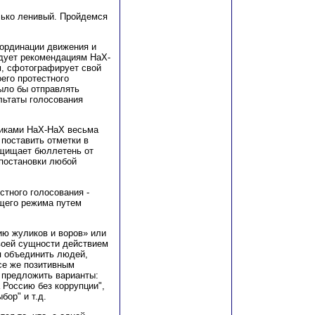
лько ленивый. Пройдемся
оординации движения и
едует рекомендациям НаХ-
м, сфотографирует свой
его протестного
было бы отправлять
льтаты голосования
никами НаХ-НаХ весьма
поставить отметки в
ащищает бюллетень от
постановки любой
стного голосования -
щего режима путем
ию жуликов и воров» или
воей сущности действием
я объединить людей,
се же позитивным
о предложить варианты:
 Россию без коррупции",
бор" и т.д.