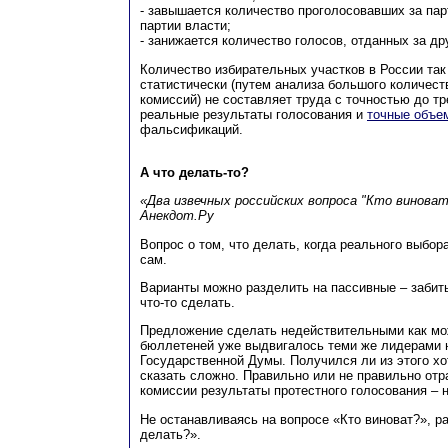
- завышается количество проголосовавших за па
партии власти;
- занижается количество голосов, отданных за др
Количество избирательных участков в России так 
статистически (путем анализа большого количест
комиссий) не составляет труда с точностью до тр
реальные результаты голосования и
точные объе
фальсификаций.
А что делать-то?
«Два извечных российских вопроса "Кто винова
Анекдот.Ру
Вопрос о том, что делать, когда реального выбор
сам.
Варианты можно разделить на пассивные – забить
что-то сделать.
Предложение сделать недействительными как мо
бюллетеней уже выдвигалось теми же лидерами
Государственной Думы. Получился ли из этого хот
сказать сложно. Правильно или не правильно от
комиссии результаты протестного голосования – н
Не останавливаясь на вопросе «Кто виноват?», р
делать?».