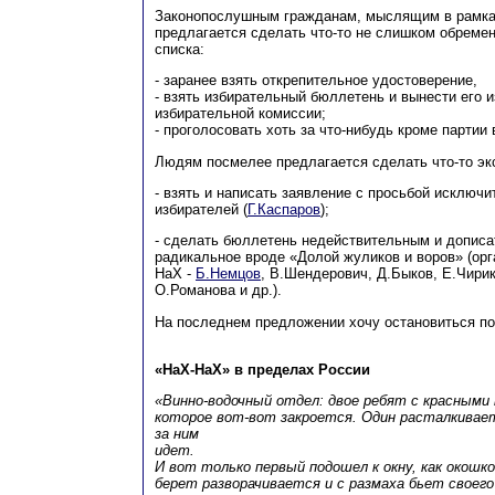
Законопослушным гражданам, мыслящим в рамках
предлагается сделать что-то не слишком обреме
списка:
- заранее взять открепительное удостоверение,
- взять избирательный бюллетень и вынести его 
избирательной комиссии;
- проголосовать хоть за что-нибудь кроме партии 
Людям посмелее предлагается сделать что-то эк
- взять и написать заявление с просьбой исключи
избирателей (
Г.Каспаров
);
- сделать бюллетень недействительным и дописа
радикальное вроде «Долой жуликов и воров» (ор
НаХ -
Б.Немцов
, В.Шендерович, Д.Быков, Е.Чири
О.Романова и др.).
На последнем предложении хочу остановиться по
«НаХ-НаХ» в пределах России
«Винно-водочный отдел: двое ребят с красными 
которое вот-вот закроется. Один расталкивает
за ним
идет.
И вот только первый подошел к окну, как окошко
берет разворачивается и с размаха бьет своего