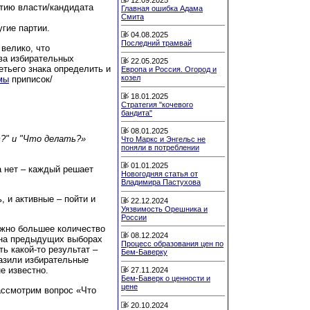
ртию власти/кандидата
Главная ошибка Адама
Смита
угие партии.
04.08.2025
Последний трамвай
велико, что
ва избирательных
22.05.2025
етьего знака определить и
Европа и Россия. Огород и
козел
мы
приписок/
18.01.2025
Стратегия "кочевого
бандита"
08.01.2025
т?" и "Что делать?»
Что Маркс и Энгельс не
поняли в потреблении
01.01.2025
а нет – каждый решает
Новогодняя статья от
Владимира Пастухова
, и активные – пойти и
22.12.2024
Уязвимость Орешника и
России
жно большее количество
08.12.2024
 на предыдущих выборах
Процесс образования цен по
ь какой-то результат –
Бем-Баверку
разили избирательные
е известно.
27.11.2024
Бем-Баверк о ценности и
цене
ассмотрим вопрос «Что
20.10.2024