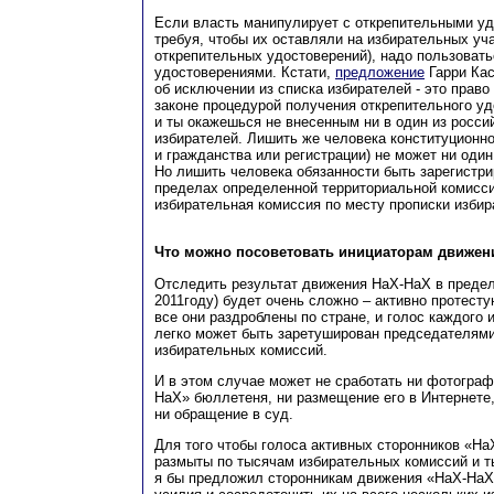
Если власть манипулирует с открепительными уд
требуя, чтобы их оставляли на избирательных уча
открепительных удостоверений), надо пользоват
удостоверениями. Кстати,
предложение
Гарри Кас
об исключении из списка избирателей - это прав
законе процедурой получения открепительного уд
и ты окажешься не внесенным ни в один из росси
избирателей. Лишить же человека конституционно
и гражданства или регистрации) не может ни один
Но лишить человека обязанности быть зарегистр
пределах определенной территориальной комисс
избирательная комиссия по месту прописки избир
Что можно посоветовать инициаторам движен
Отследить результат движения НаХ-НаХ в предела
2011году) будет очень сложно – активно протесту
все они раздроблены по стране, и голос каждого 
легко может быть заретуширован председателями
избирательных комиссий.
И в этом случае может не сработать ни фотограф
НаХ» бюллетеня, ни размещение его в Интернете,
ни обращение в суд.
Для того чтобы голоса активных сторонников «Н
размыты по тысячам избирательных комиссий и т
я бы предложил сторонникам движения «НаХ-НаХ