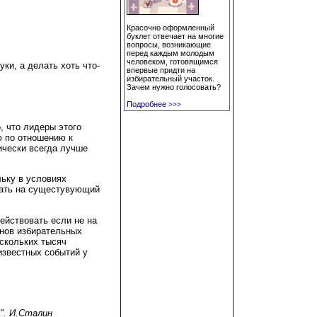
Красочно оформленный
буклет отвечает на многие
вопросы, возникающие
перед каждым молодым
человеком, готовящимся
ки, а делать хоть что-
впервые придти на
избирательный участок.
Зачем нужно голосовать?
Подробнее
>>>
 что лидеры этого
 по отношению к
ически всегда лучше
льку в условиях
вать на сущестувующий
ействовать если не на
енов избирательных
ескольких тысяч
известных событий у
". И.Сталин