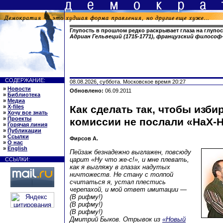
Глупость в прошлом редко раскрывает глаза на глупо
Адриан Гельвеций (1715-1771), французский филосо
СОДЕРЖАНИЕ:
08.08.2026, суббота. Московское время 20:27
»
Новости
Обновлено:
06.09.2011
»
Библиотека
»
Медиа
»
X-files
Как сделать так, чтобы изб
»
Хочу все знать
»
Проекты
комиссии не послали «НаХ-На
»
Горячая линия
»
Публикации
»
Ссылки
Фирсов А.
»
О нас
»
English
Пейзаж безнадежно выглажен, повсюду
царит «Ну что же-с!», и мне плевать,
ССЫЛКИ:
как я выгляжу в глазах надутых
ничтожеств. Не стану с толпой
считаться я, устал плестись
черепахой, и мой ответ имитации —
(В рифму!)
(В рифму!)
(В рифму!)
Дмитрий Быков. Отрывок из
«Новый