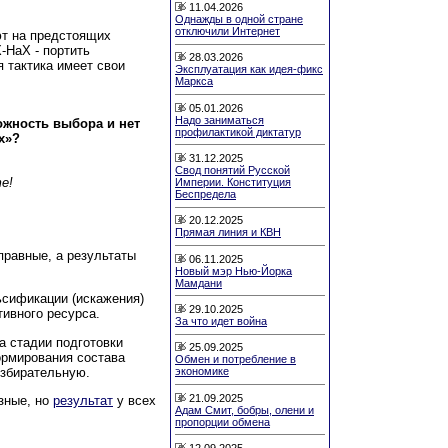
11.04.2026
Однажды в одной стране
отключили Интернет
ют на предстоящих
-НаХ - портить
28.03.2026
 тактика имеет свои
Эксплуатация как идея-фикс
Маркса
05.01.2026
Надо заниматься
ожность выбора и нет
профилактикой диктатур
х»?
31.12.2025
Свод понятий Русской
е!
Империи. Конституция
Беспредела
20.12.2025
Прямая линия и КВН
правные, а результаты
06.11.2025
Новый мэр Нью-Йорка
Мамдани
ьсификации (искажения)
29.10.2025
ивного ресурса.
За что идет война
 стадии подготовки
25.09.2025
формирования состава
Обмен и потребление в
избирательную.
экономике
21.09.2025
зные, но
результат
у всех
Адам Смит, бобры, олени и
пропорции обмена
12.09.2025