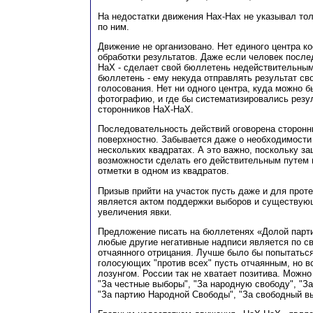
На недостатки движения Нах-Нах не указывал то
по ним.
Движение не организовано. Нет единого центра к
обработки результатов. Даже если человек посл
НаХ - сделает свой бюллетень недействительны
бюллетень - ему некуда отправлять результат сво
голосования. Нет ни одного центра, куда можно 
фотографию, и где бы систематизировались резу
сторонников НаХ-НаХ.
Последовательность действий оговорена сторон
поверхностно. Забывается даже о необходимости 
нескольких квадратах. А это важно, поскольку з
возможности сделать его действительным путем 
отметки в одном из квадратов.
Призыв прийти на участок пусть даже и для проте
является актом поддержки выборов и существую
увеличения явки.
Предложение писать на бюллетенях «Долой парт
любые другие негативные надписи является по с
отчаянного отрицания. Лучше было бы попытатьс
голосующих "против всех" пусть отчаянным, но в
лозунгом. России так не хватает позитива. Можн
"За честные выборы", "За народную свободу", "За
"За партию Народной Свободы", "За свободный вы