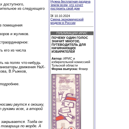
Нужна бесплатная раздача
 доступного,
земли всем, кто хочет
нительное из следующего
построить свой дом
10.10.2024
Смена экономической
модели в России
из помещения
ПУБЛИКАЦИИ ИРИС
воров и жуликов.
ПОЧЕМУ ОДИН ГОЛОС
ЗНАЧИТ МНОГОЕ.
страординарное:
ПУТЕВОДИТЕЛЬ ДЛЯ
НАЧИНАЮЩИХ
ть его из числа
ИЗБИРАТЕЛЕЙ
Автор:
ИРИС и
избирательной комиссией
ть на полях что-нибудь
Тульской области
ганизаторы движения НаХ-
Форма выпуска:
Флаер
кова, В.Рыжков,
подробнее.
носами рвутся к окошку,
 руками всех, а второй
 закрывается. Тогда он
 товарища по морде. А