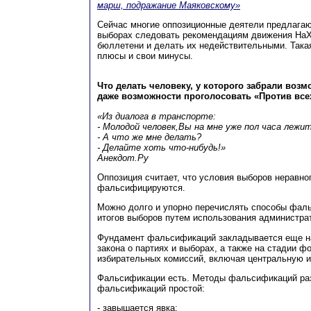
марш, подражание Маяковскому»
Сейчас многие оппозиционные деятели предлага
выборах следовать рекомендациям движения НаХ
бюллетени и делать их недействительными. Такая
плюсы и свои минусы.
Что делать человеку, у которого забрали возм
даже возможности проголосовать «Против все
«Из диалога в транспорте:
- Молодой человек,Вы на мне уже пол часа лежит
- А что же мне делать?
- Делайте хоть что-нибудь!»
Анекдот.Ру
Оппозиция считает, что условия выборов неравно
фальсифицируются.
Можно долго и упорно перечислять способы фал
итогов выборов путем использования администрат
Фундамент фальсификаций закладывается еще на
закона о партиях и выборах, а также на стадии 
избирательных комиссий, включая центральную 
Фальсификации есть. Методы фальсификаций ра
фальсификаций простой:
- завышается явка;