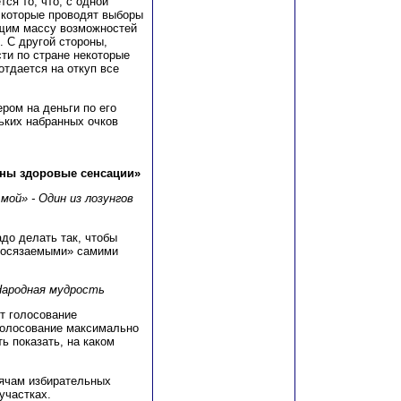
ся то, что, с одной
 которые проводят выборы
щим массу возможностей
. С другой стороны,
ти по стране некоторые
отдается на откуп все
ром на деньги по его
ьких набранных очков
жны здоровые сенсации»
мой» - Один из лозунгов
до делать так, чтобы
«осязаемыми» самими
Народная мудрость
т голосование
голосование максимально
ь показать, на каком
ячам избирательных
участках.