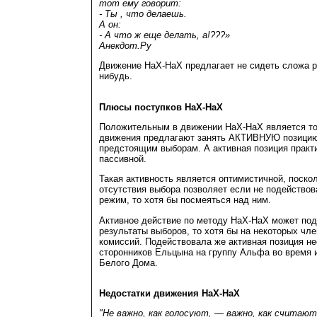
тот ему говорит:
- Ты , что делаешь.
А он:
- А что ж еще делать, а!???»
Анекдот.Ру
Движение НаХ-НаХ предлагает не сидеть сложа ру
нибудь.
Плюсы поступков НаХ-НаХ
Положительным в движении НаХ-НаХ является то,
движения предлагают занять АКТИВНУЮ позицию
предстоящим выборам. А активная позиция практ
пассивной.
Такая активность является оптимистичной, поско
отсутствия выбора позволяет если не подейство
режим, то хотя бы посмеяться над ним.
Активное действие по методу НаХ-НаХ может под
результаты выборов, то хотя бы на некоторых чл
комиссий. Подействовала же активная позиция н
сторонников Ельцына на группу Альфа во время 
Белого Дома.
Недостатки движения НаХ-НаХ
"Не важно, как голосуют, — важно, как считают