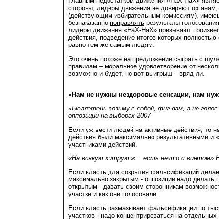
Главным недостатком движения «НаХ-НаХ» являет
стороны, лидеры движения не доверяют органам,
(действующим избирательным комиссиям), имею
безнаказанно
поправлять
результаты голосования
лидеры движения «НаХ-НаХ» призывают произвес
действия, подведение итогов которых полностью 
равно тем же самым людям.
Это очень похоже на предложение сыграть с шуле
правилам – моральное удовлетворение от нескол
возможно и будет, но вот выигрыш – вряд ли.
«Нам не нужны нездоровые сенсации, нам ну
«Бюллетень возьму с собой, фиг вам, а не голос 
оппозиции на выборах-2007
Если уж вести людей на активные действия, то на
действия были максимально результативными и 
участниками действий.
«На всякую хитрую ж... есть нечто с винтом» 
Если власть для сокрытия фальсификаций делае
максимально закрытым - оппозиции надо делать 
открытым - давать своим сторонникам возможност
участке и как они голосовали.
Если власть размазывает фальсификации по тыс
участков - надо концентрироваться на отдельных 