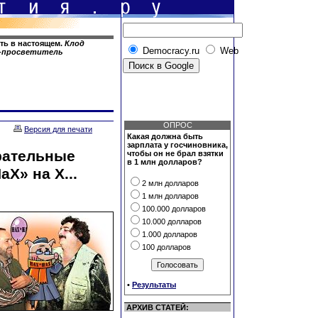
сть в настоящем.
Клод
Democracy.ru
Web
ф-просветитель
ОПРОС
Версия для печати
Какая должна быть
зарплата у госчиновника,
ирательные
чтобы он не брал взятки
в 1 млн долларов?
Х» на Х...
2 млн долларов
1 млн долларов
100.000 долларов
10.000 долларов
1.000 долларов
100 долларов
•
Результаты
АРХИВ СТАТЕЙ: