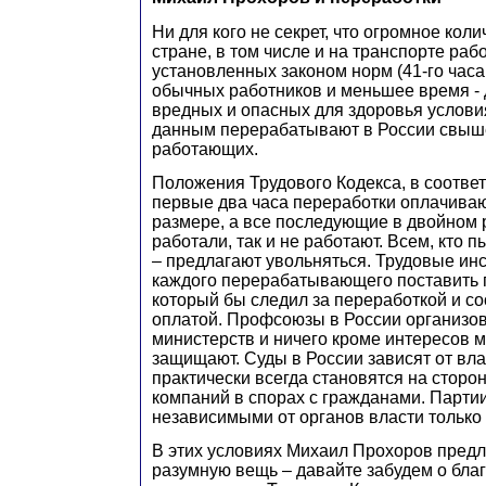
Ни для кого не секрет, что огромное кол
стране, в том числе и на транспорте ра
установленных законом норм (41-го часа
обычных работников и меньшее время -
вредных и опасных для здоровья услови
данным перерабатывают в России свы
работающих.
Положения Трудового Кодекса, в соотве
первые два часа переработки оплачива
размере, а все последующие в двойном р
работали, так и не работают. Всем, кто 
– предлагают увольняться. Трудовые инс
каждого перерабатывающего поставить 
который бы следил за переработкой и с
оплатой. Профсоюзы в России организо
министерств и ничего кроме интересов 
защищают. Суды в России зависят от вла
практически всегда становятся на сторо
компаний в спорах с гражданами. Парти
независимыми от органов власти только 
В этих условиях Михаил Прохоров пред
разумную вещь – давайте забудем о бла