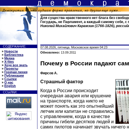
Для существа нравственного нет блага без свободы
Государь, не Парламент, а каждый самому себе, 
Николай Михайлович Карамзин (1766-1826), росси
СОДЕРЖАНИЕ:
07.08.2026, пятница. Московское время 04:23
»
Новости
Обновлено:
13.09.2011
»
Библиотека
»
Медиа
»
X-files
Почему в России падают са
»
Хочу все знать
»
Проекты
»
Горячая линия
Фирсов А.
»
Публикации
»
Ссылки
Страшный фактор
»
О нас
»
English
Когда в России происходит
ССЫЛКИ:
очередная авария или крушение
на транспорте, когда никто не
может понять как это опытнейший
летчик или капитан не справились
с управлением, когда в качестве
причины гибели десятков людей и
самих пилотов начинает звучать ничего 