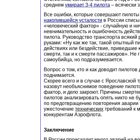
среднем
умирает 3-4 пилота
– всячески 
Все ошибки, которые совершают пилоты 
накопившейся усталости
в России списы
«человеческий фактор» - случайную и н
невнимательность и ошибочность дейст
пилота. Руководство транспорта всякий 
руками: «Ну как же так, такой опытный пи
действиях или бездействие, приведшие к
смерти, так и к смерти пассажиров». Не г
самоубийца, но подразумевается.
Вопрос о том, кто и как доводит пилотов 
поднимается.
Скорее всего и в случае с Ярославской 
назовут необъяснимое поведение пилото
фактор, и дело закроют. Причины смерте
пилотов анализировать опять никто не бу
по предотвращению повторения аварии 
ужесточение
технических
требований к м
конкурентам Аэрофлота.
Заключение
В России происходит много аварий на в