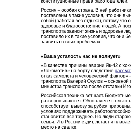
конституционные права работодателей.
Россия – особая страна. В ней работник
поставлены в такие условия, что они в
собой (работая без отдыха), потому что о
здоровье и благосостояние людей. А пос
транспорта зависит жизнь и здоровье лю
поставило их в такие условия, что они б
заявить о своих проблемах.
«Ваша усталость нас не волнует»
«В качестве причины аварии Як-42 с хо
«Локомотив» на борту следствие
рассма
отказ самолета и человеческий фактор» 
транспорта Валерий Окулов – основной 
министра транспорта после отставки Иг
Российская техника ветшает. Бюджетные
разворовываются. Обновляется только та
способствует вывозу за рубеж природных
условиях поддерживать работоспособнос
становится все труднее. Но люди стараю
семьи. И в России ездит, летает и плавае
место на свалке.