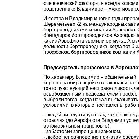
«человеческий фактор», я всегда вспом
родственнике Владимире – муже моей с
И сестра и Владимир многие годы прора
Шереметьево -2 на международных ави
бортпроводниками компании Аэрофлот. 
бригадиров бортпроводников Аэрофлота 
как из Аэрофлота уволили ее мужа. А му
должности бортпроводника, когда тот б
профсоюза бортпроводников компании 
Председатель профсоюза в Аэрофло
По характеру Владимир – общительный,
хорошо разбирающийся в законах и разл
тонко чувствующий несправедливость че
освобожденным председателем профсо
выбрали тогда, когда начал высказывать
условиями, в которые поставлены работ
- людей эксплуатируют так, как не эксплу
отраслях (до Аэрофлота Владимир успел
автомобильном транспорте),
- забастовки запрещены законом,
- любое неповиновение приказам сверху