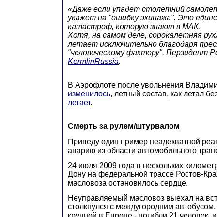
«Даже если упадет столетний самолет
укажет на "ошибку экипажа". Это един
катастроф, которую знают в МАК.
Хотя, на самом деле, сорокалетняя рух
летает исключительно благодаря пре
"человеческому фактору". Пeрзидент Р
KermlinRussia
.
В Аэрофлоте после увольнения Владим
изменилось
, летный состав, как летал бе
летает
.
Смерть за рулем/штурвалом
Приведу один пример неадекватной реак
аварию из области автомобильного тран
24 июля 2009 года в нескольких километр
Дону на федеральной трассе Ростов-Кра
масловоза
остановилось сердце
.
Неуправляемый масловоз выехал на встр
столкнулся с междугородним автобусом
крупной в Европе - погибли 21 человек, и