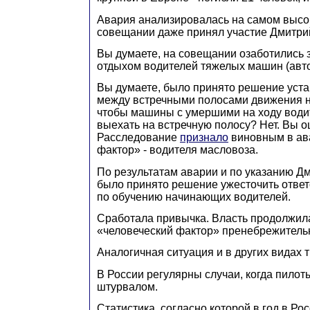
Авария анализировалась на самом высо
совещании даже принял участие Дмитри
Вы думаете, на совещании озаботились 
отдыхом водителей тяжелых машин (авто
Вы думаете, было принято решение уста
между встречными полосами движения на
чтобы машины с умершими на ходу води
выехать на встречную полосу? Нет. Вы о
Расследование
признало
виновным в ав
фактор» - водителя масловоза.
По результатам аварии и по указанию 
было принято решение ужесточить ответ
по обучению начинающих водителей.
Сработала привычка. Власть продолжила
«человеческий фактор» пренебрежитель
Аналогичная ситуация и в других видах 
В России регулярны случаи, когда пилот
штурвалом.
Статистика, согласно которой в год в Ро