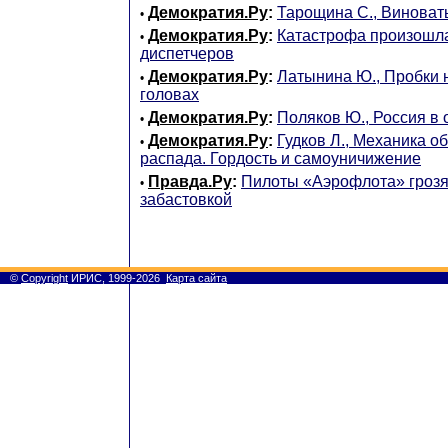
Демократия.Ру
:
Тарощина С., Виноват
•
Демократия.Ру
:
Катастрофа произошла
•
диспетчеров
Демократия.Ру
:
Латынина Ю., Пробки н
•
головах
Демократия.Ру
:
Поляков Ю., Россия в 
•
Демократия.Ру
:
Гудков Л., Механика о
•
распада. Гордость и самоуничижение
Правда.Ру
:
Пилоты «Аэрофлота» грозя
•
забастовкой
©
Copyright
ИРИС, 1999-2026
Карта сайта