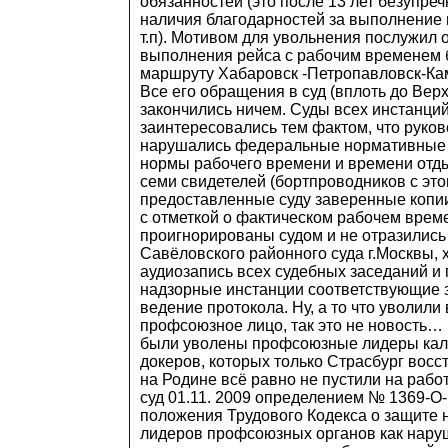
обязанностей (это после 13 лет безупре
наличия благодарностей за выполнение
т.п). Мотивом для увольнения послужил 
выполнения рейса с рабочим временем б
маршруту Хабаровск -Петропавловск-Кам
Все его обращения в суд (вплоть до Вер
закончились ничем. Суды всех инстанци
заинтересовались тем фактом, что руко
нарушались федеральные нормативные 
нормы рабочего времени и времени отды
семи свидетелей (бортпроводников с это
предоставленные суду заверенные копи
с отметкой о фактическом рабочем врем
проигнорированы судом и не отразились
Савёловского районного суда г.Москвы, 
аудиозапись всех судебных заседаний и 
надзорные инстанции соответствующие 
ведение протокола. Ну, а то что уволил
профсоюзное лицо, так это не новость…
были уволены профсоюзные лидеры кал
докеров, которых только Страсбург восст
на Родине всё равно не пустили на рабо
суд 01.11. 2009 определением № 1369-О
положения Трудового Кодекса о защите
лидеров профсоюзных органов как нар