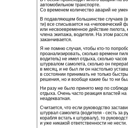
автомобильном транспорте.
Со временем количество аварий не уме
В подавляющем большинстве случаев (в 1
ти) все списывается на «человеческий ф
или несвоевременное действие пилота, 
члена экипажа, водителя. На этом рассл
заканчивается.
Я не помню случая, чтобы кто-то попроб
проанализировать, сколько времени пило
водитель) не имел отдыха, сколько часов
штурвалом самолета, сколько он перера
в месяц, и не был ли он настолько устав
в состоянии принимать не только быстр
решения, но и вообще какие бы то ни б
Ни разу не было принято мер по соблюд
отдыха. Очень часто реакция властей на
неадекватная.
Считается, что если руководство застави
штурвал самолета (водителя - сесть за р
корабля встать к штурвалу), то руководс
и уже никакой ответственности не нести.