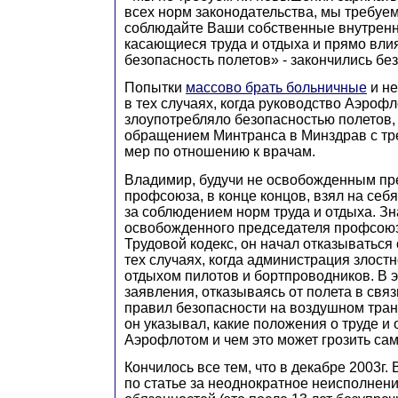
всех норм законодательства, мы требуем
соблюдайте Ваши собственные внутренн
касающиеся труда и отдыха и прямо вл
безопасность полетов» - закончились без
Попытки
массово брать больничные
и не
в тех случаях, когда руководство Аэроф
злоупотребляло безопасностью полетов,
обращением Минтранса в Минздрав с тр
мер по отношению к врачам.
Владимир, будучи не освобожденным пр
профсоюза, в конце концов, взял на себ
за соблюдением норм труда и отдыха. Зна
освобожденного председателя профсою
Трудовой кодекс, он начал отказываться 
тех случаях, когда администрация злост
отдыхом пилотов и бортпроводников. В э
заявления, отказываясь от полета в свя
правил безопасности на воздушном тран
он указывал, какие положения о труде и
Аэрофлотом и чем это может грозить са
Кончилось все тем, что в декабре 2003г
по статье за неоднократное неисполнен