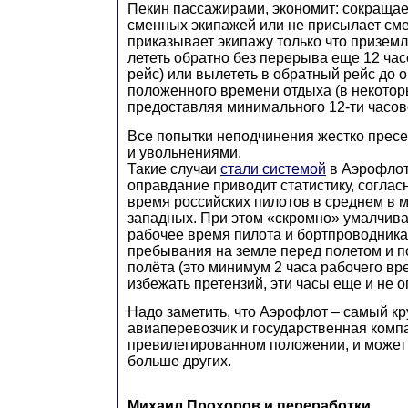
Пекин пассажирами, экономит: сокращае
сменных экипажей или не присылает сме
приказывает экипажу только что призем
лететь обратно без перерыва еще 12 ча
рейс) или вылететь в обратный рейс до 
положенного времени отдыха (в некотор
предоставляя минимального 12-ти часово
Все попытки неподчинения жестко прес
и увольнениями.
Такие случаи
стали системой
в Аэрофлот
оправдание приводит статистику, соглас
время российских пилотов в среднем в 
западных. При этом «скромно» умалчивая
рабочее время пилота и бортпроводника
пребывания на земле перед полетом и п
полёта (это минимум 2 часа рабочего вре
избежать претензий, эти часы еще и не 
Надо заметить, что Аэрофлот – самый к
авиаперевозчик и государственная компа
превилегированном положении, и может
больше других.
Михаил Прохоров и переработки