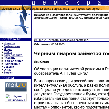
Никогда не бывает проявлением трусости подчинение 
Александр Дюма - отец (1802-1870), французский пис
СОДЕРЖАНИЕ:
08.08.2026, суббота. Московское время 09:21
»
Новости
Обновлено:
05.04.2003
»
Библиотека
»
Медиа
»
X-files
Черным пиаром займется го
»
Хочу все знать
»
Проекты
»
Горячая линия
Лев Сигал
»
Публикации
»
Ссылки
Об эволюции политической рекламы в Р
»
О нас
»
English
обозреватель АПН Лев Сигал
ССЫЛКИ:
В эти апрельские дни российские политик
интеллектуальная обслуга, а равно пол
сообщество уже де-факто живут кампан
депутатов Государственной Думы, хотя
избирательная кампания стартует только 
строит планы, как бы проехаться по са
местам» оппонентов, кто-то подсчитыва