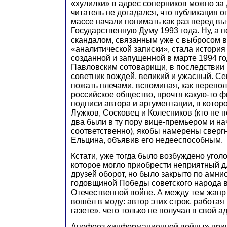
«хулилки» в адрес соперников можно за д
читатель не догадался, что публикация о
массе начали понимать как раз перед в
Государственную Думу 1993 года. Ну, а
скандалом, связанным уже с выбросом 
«аналитической записки», стала история
созданной и запущенной в марте 1994 г
Павловским сотоварищи, в последствии
советник вождей, великий и ужасный. С
пожать плечами, вспоминая, как перепо
российское общество, прочтя какую-то ф
подписи автора и аргументации, в котор
Лужков, Сосковец и Колесников (кто не 
два были в ту пору вице-премьером и н
соответственно), якобы намерены сверг
Ельцина, объявив его недееспособным.
Кстати, уже тогда было возбуждено уголо
которое могло приобрести неприятный д
друзей оборот, но было закрыто по амнис
годовщиной Победы советского народа 
Отечественной войне. А между тем жанр
вошёл в моду: автор этих строк, работая
газете», чего только не получал в свой 
Апофеоз «информационной войны» приш