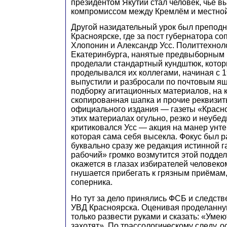
президентом Якутии стал человек, чье 
компромиссом между Кремлём и местной
Другой назидательный урок был преподн
Красноярске, где за пост губернатора с
Хлопонин и Александр Усс. Политтехнол
Екатеринбурга, нанятые предвыборным 
проделали стандартный кундштюк, котор
проделывался их коллегами, начиная с 1
выпустили и разбросали по почтовым я
подборку агитационных материалов, на 
скопированная шапка и прочие реквизит
официального издания — газеты «Красно
этих материалах огульно, резко и неубе
критиковался Усс — акция на манер унт
которая сама себя высекла. Фокус был ра
буквально сразу же редакция истинной 
рабочий» громко возмутится этой поддел
окажется в глазах избирателей человеко
гнушается прибегать к грязным приёмам,
соперника.
Но тут за дело принялись ФСБ и следст
УВД Красноярска. Оценивая проделанну
только развести руками и сказать: «Умею
захотят». По трассологическому следу, 