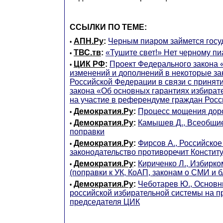
ССЫЛКИ ПО ТЕМЕ:
АПН.Ру
:
Черным пиаром займется госу
•
ТВС.тв
:
«Тушите свет!» Нет черному пи
•
ЦИК РФ
:
Проект Федерального закона 
•
изменений и дополнений в некоторые з
Российской Федерации в связи с принят
закона «Об основных гарантиях избират
на участие в референдуме граждан Рос
Демократия.Ру
:
Процесс мощения дор
•
Демократия.Ру
:
Камышев Д., Всеобщи
•
поправки
Демократия.Ру
:
Фирсов А., Российское
•
законодательство противоречит Констит
Демократия.Ру
:
Кириченко Л., Избирко
•
(поправки к УК, КоАП, законам о СМИ и 
Демократия.Ру
:
Чеботарев Ю., Основ
•
российской избирательной системы на 
председателя ЦИК