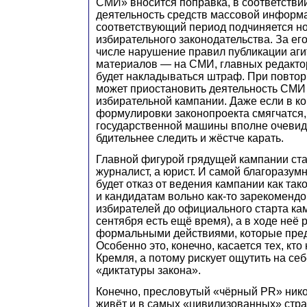
СМИ» вносится поправка, в соответствии
деятельность средств массовой информ
соответствующий период подчиняется н
избирательного законодательства. За ег
числе нарушение правил публикации аг
материалов — на СМИ, главных редакто
будет накладываться штраф. При повто
может приостановить деятельность СМИ
избирательной кампании. Даже если в ко
формулировки законопроекта смягчатся,
государственной машины вполне очевиде
бдительнее следить и жёстче карать.
Главной фигурой грядущей кампании ста
журналист, а юрист. И самой благоразумн
будет отказ от ведения кампании как так
и кандидатам вольно как-то зарекомендо
избирателей до официального старта кам
сентября есть ещё время), а в ходе неё
формальными действиями, которые пре
Особенно это, конечно, касается тех, кто
Кремля, а потому рискует ощутить на се
«диктатуры закона».
Конечно, пресловутый «чёрный PR» нико
живёт и в самых «цивилизованных» стр