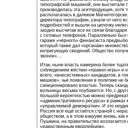
типографской машиной, они высчитали т
производилась эта агитпродукция, хотя 
располагалась в далеком Магнитогорске
директора типографии, узнали от него в
подробностей и вышли на цепочку нелег
заодно высчитав все их связи благодаря
с сотовых телефонов. Параллельно был 
гараже «чёрного» финансиста предвыбо
который также дал «органам» множеств
интригующих сведений. Общество получ
звонок»…
Итак, ныне власть намерена более тщате
соблюдением жёстких «правил игры» и о
всего, «внесистемных» кандидатов, в т
мешков», чьё появление в политике не
санкционировано властью. Теперь сканд
вольницы весьма поубавится. Но, с друг
большой вероятностью можно предрекат
«административного ресурса» в рамках
«управляемой демократии». И это неуди
Россия всё ещё остаётся страной с нер
обществом, а в этом вакууме вновь, как 
Пушкина, на правительство возлагается
«единственным европейцем».