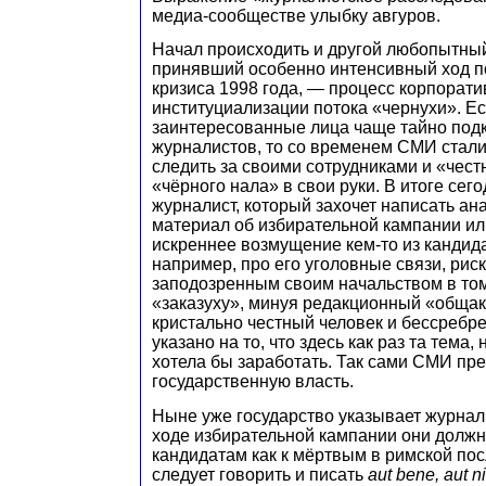
медиа-сообществе улыбку авгуров.
Начал происходить и другой любопытный
принявший особенно интенсивный ход по
кризиса 1998 года, — процесс корпорат
институциализации потока «чернухи». Е
заинтересованные лица чаще тайно под
журналистов, то со временем СМИ стали
следить за своими сотрудниками и «чест
«чёрного нала» в свои руки. В итоге сег
журналист, который захочет написать ан
материал об избирательной кампании ил
искреннее возмущение кем-то из кандида
например, про его уголовные связи, риск
заподозренным своим начальством в том
«заказуху», минуя редакционный «общак
кристально честный человек и бессребре
указано на то, что здесь как раз та тема,
хотела бы заработать. Так сами СМИ пр
государственную власть.
Ныне уже государство указывает журнал
ходе избирательной кампании они должн
кандидатам как к мёртвым в римской пос
следует говорить и писать
aut bene, aut n