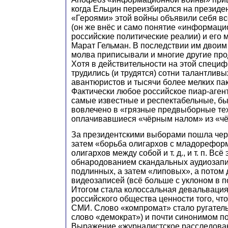
когда Ельцин переизбирался на президен
«Героями» этой войны объявили себя вс
(он же внёс и само понятие «информаци
российские политические реалии) и его
Марат Гельман. В последствии им двоим
молва приписывали и многие другие про
Хотя в действительности на этой специ
трудились (и трудятся) сотни талантливы
авантюристов и тысячи более мелких па
Фактически любое российское пиар-агент
самые известные и респектабельные, бы
вовлечено в «грязные предвыборные те
оплачивавшиеся «чёрным налом» из «чё
За президентскими выборами пошла чер
затем «борьба олигархов с младорефор
олигархов между собой и т. д., и т. п. Вс
обнародованием скандальных аудиозапи
подлинных, а затем «липовых», а потом
видеозаписей (всё больше с уклоном в по
Итогом стала колоссальная девальвация
российского общества ценности того, чт
СМИ. Слово «компромат» стало ругатель
слово «демократ») и почти синонимом п
Выражение «журналистское расследова