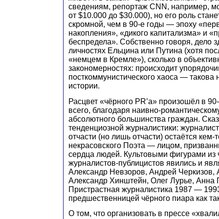
сведениям, репортаж CNN, например, мо
от $10.000 до $30.000), но его роль ста
скромной, чем в 90-е годы — эпоху «пер
накопления», «дикого капитализма» и «
беспредела». Собственно говоря, дело зд
личностях Ельцина или Путина (хотя пос
«немцем в Кремле»), сколько в объектив
закономерностях: происходит упорядоч
посткоммунистического хаоса — такова 
истории.
Расцвет «чёрного PR’а» произошёл в 90-
всего, благодаря наивно-романтическом
абсолютного большинства граждан. Ска
тенденциозной журналистики: журналист
отчасти (но лишь отчасти) остаётся кем-
некрасовского Поэта — лицом, призванн
сердца людей. Культовыми фигурами из 
журналистов-публицистов явились и явл
Александр Невзоров, Андрей Черкизов, 
Александр Хинштейн, Олег Лурье, Анна 
Пристрастная журналистика 1987 — 1993
предшественницей чёрного пиара как та
О том, что организовать в прессе «хвали