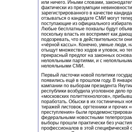
или ничего. Иными словами, законодате
фактически из презумпции невиновности
зарегистрированного в качестве кандида
отзываться о кандидате СМИ могут тепер
поступающие из официального избирате
Любые бесплатные похвалы будут объяв
поскольку власть их воспримет как даю
подозревать, что в действительности он
«чёрной кассы». Конечно, умные люди, 
отыщут множество ходов и уловок, но теп
прекрасный предлог на законных основан
нелояльными партиями, и с нелояльными
нелояльными СМИ.
Первый ласточки новой политики государ
появились ещё в прошлом году. В январе 
кампании по выборам президента Якутии
республики возбудила уголовное дело п
«московских политтехнологов», прибывш
поработать. Обыски в их гостиничных но
тиражей листовок, оргтехники и прочих 
преступления» были продемонстрирова
федеральными новостными телепрограм
выборы прошли практически без участия
профессионалов в этой специфической о