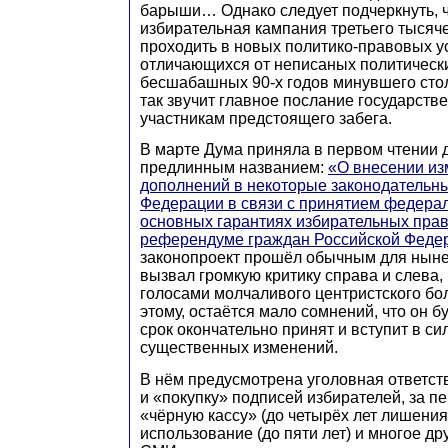
барыши… Однако следует подчеркнуть, ч
избирательная кампания третьего тысяче
проходить в новых политико-правовых у
отличающихся от неписаных политическ
бесшабашных 90-х годов минувшего стол
так звучит главное послание государств
участникам предстоящего забега.
В марте Дума приняла в первом чтении 
предлинным названием:
«О внесении из
дополнений в некоторые законодательн
Федерации в связи с принятием федерал
основных гарантиях избирательных прав 
референдуме граждан Российской Феде
законопроект прошёл обычным для нын
вызвал громкую критику справа и слева,
голосами молчаливого центристского бо
этому, остаётся мало сомнений, что он 
срок окончательно принят и вступит в си
существенных изменений.
В нём предусмотрена уголовная ответст
и «покупку» подписей избирателей, за п
«чёрную кассу» (до четырёх лет лишения
использование (до пяти лет) и многое др