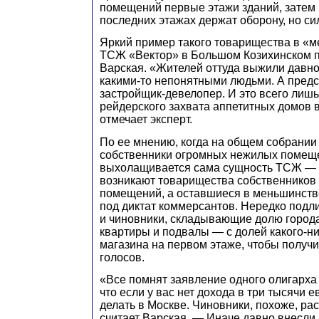
помещений первые этажи зданий, затем 
последних этажах держат оборону, но си
Яркий пример такого товарищества в «
ТСЖ «Вектор» в Большом Козихинском п
Варская. «Жителей оттуда выжили давно
какими-то непонятными людьми. А пред
застройщик-девелопер. И это всего лиш
рейдерского захвата аппетитных домов 
отмечает эксперт.
По ее мнению, когда на общем собрании
собственники огромных нежилых помещ
выхолащивается сама сущность ТСЖ — 
возникают товарищества собственников
помещений, а оставшиеся в меньшинств
под диктат коммерсантов. Нередко подл
и чиновники, складывающие долю горо
квартиры и подвалы — с долей какого-н
магазина на первом этаже, чтобы получ
голосов.
«Все помнят заявление одного олигарха 
что если у вас нет дохода в три тысячи е
делать в Москве. Чиновники, похоже, ра
считает Варская. — Иначе давно внесли