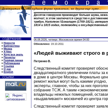
Десяток говорунов производит больше шума, неже
молчат; в этом заключатся средство к достижению 
трибун.
Наполеон I Бонапарт (1769-1821), импера
1814 и 1815 годах, полководец и государственны
СОДЕРЖАНИЕ:
06.08.2026, четверг. Московское время 04:00
»
Новости
Обновлено:
19.10.2011
»
Библиотека
»
Медиа
»
X-files
«Людей выживают строго в 
»
Хочу все знать
»
Проекты
»
Горячая линия
Петренко В.
»
Публикации
»
Ссылки
Следственный комитет проверяет обосн
»
О нас
»
English
двадцатикратного увеличении платы за 
в доме в центре Москвы. Формально цен
ССЫЛКИ:
ремонт жилья могут быть какими угодно
эксперты, главное, чтобы за них прогол
собрание ТСЖ. А таким «экономическим
владельцы нежилых помещений, оставаяс
«выдавливают» москвичей из центра гор
Следственный комитет проверяет заявл