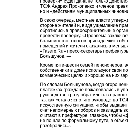
проверки» будет дана не только действ
ТСЖ Андрея Прокопенко и членов правл
но и «действиям муниципальных чиновн
В свою очередь, местные власти утвержд
стороне жителей и, видя ущемление пра
обратились в правоохранительные орган
провести проверку. «Проблема заключает
большинство голосов принадлежит собс
помещений и жители оказались в меньши
«Газете.Ru» пресс-секретарь префекту
Большунов. —
Кроме пяти-шести семей пенсионеров, в
собственники в доме используют свои п
коммерческих целях и хорошо на них за
По словам Большунова, когда огорошен
платежках граждане пожаловались в упр
руководство сразу обратилось в правоо
так как «стало ясно, что руководство ТС
искусственную ситуацию, чтобы выдавит
счет непомерных поборов и завладеть в
считают в префектуре, главное, чтобы 
не пошли по формальному пути, а объек
разобрались».