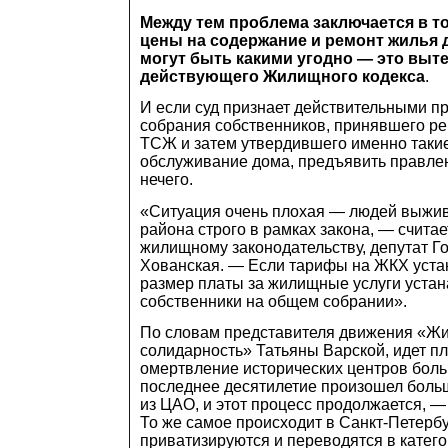
Между тем проблема заключается в т
цены на содержание и ремонт жилья 
могут быть какими угодно — это выте
действующего Жилищного кодекса
.
И если суд признает действительными п
собрания собственников, принявшего р
ТСЖ и затем утвердившего именно таки
обслуживание дома, предъявить правле
нечего.
«Ситуация очень плохая — людей выжив
района строго в рамках закона, — считае
жилищному законодательству, депутат Г
Хованская. — Если тарифы на ЖКХ устан
размер платы за жилищные услуги уста
собственники на общем собрании».
По словам представителя движения «Ж
солидарность» Татьяны Варской, идет п
омертвление исторических центров боль
последнее десятилетие произошел боль
из ЦАО, и этот процесс продолжается, —
То же самое происходит в Санкт-Петербу
приватизируются и переводятся в кате