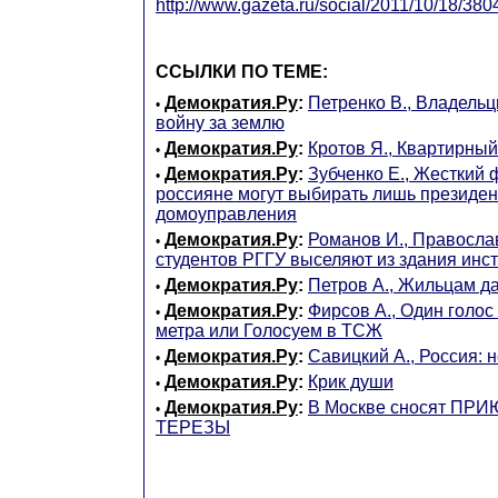
http://www.gazeta.ru/social/2011/10/18/380
ССЫЛКИ ПО ТЕМЕ:
Демократия.Ру
:
Петренко В., Владельц
•
войну за землю
Демократия.Ру
:
Кротов Я., Квартирны
•
Демократия.Ру
:
Зубченко Е., Жесткий
•
россияне могут выбирать лишь президен
домоуправления
Демократия.Ру
:
Романов И., Правосла
•
студентов РГГУ выселяют из здания инст
Демократия.Ру
:
Петров А., Жильцам да
•
Демократия.Ру
:
Фирсов А., Один голос
•
метра или Голосуем в ТСЖ
Демократия.Ру
:
Савицкий А., Россия: 
•
Демократия.Ру
:
Крик души
•
Демократия.Ру
:
В Москве сносят ПР
•
ТЕРЕЗЫ