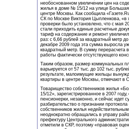
необоснованном увеличении цен на сод
жилья в доме № 15/12 на улице Большая
центре Москвы. Как сообщила «Газете.R
СК по Москве Виктория Цыпленкова, «в 
проверки было установлено, что с мая 2
стали приходить единые расчетные доку
тариф на содержание и ремонт увеличил
раз: с 6,66 рублей за квадратный метр до
декабре 2009 года эта сумма выросла уж
квадратный метр. В сумму перерасчета 
работы фактически отсутствующего конс
Таким образом, размер коммунальных п
варьируется от 57 тыс. до 102 тыс. рубле
результате, малоимущие жильцы вынужд
квартиры в центре Москвы, отмечают в С
Товарищество собственников жилья «Б
15/12», зарегистрированное в 2007 году,
пенсионерки, незаконно, и сейчас идет с
разбирательство о признании протокола
собственников жилья недействительным
неоднократно обращались в управу райо
префектуру Центрального административ
отметили в СКР, поэтому «правовая оцен