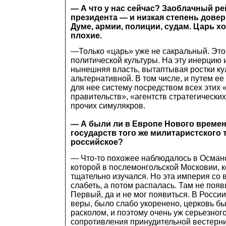
— А что у нас сейчас? Заоблачный ре
президента — и низкая степень довер
Думе, армии, полиции, судам. Царь 
плохие.
—Только «царь» уже не сакральный. Эт
политической культуры. На эту инерцию 
нынешняя власть, вытаптывая ростки ку
альтернативной. В том числе, и путем ее
для нее систему посредством всех этих
правительств», «агентств стратегически
прочих симулякров.
— А были ли в Европе Нового време
государств того же милитаристского т
российское?
— Что-то похожее наблюдалось в Осман
которой в послемонгольской Московии, к
тщательно изучался. Но эта империя со
слабеть, а потом распалась. Там не поя
Первый, да и не мог появиться. В России
веры, было слабо укоренено, церковь б
расколом, и поэтому очень уж серьезног
сопротивления принудительной вестерн