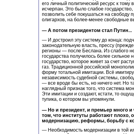
его личный политический ресурс к тому
исчерпан. Это было слабое государство,
позволить себе покушаться на свободу п
олигархов, на более-менее свободные вы
— А потом президентом стал Путин...
— И достроил эту систему до конца: под
законодательную власть, прессу (прежде
регионы — после Беслана. Из слабого н
государства получилось более сильное 
государство, которое живет за счет раст
газ. Традиционной российской монополи
форму тотальной имитации. Всё имитируе
независимость судебной системы, своб
— все вроде бы есть, но ничего нет. Но т
наглядный признак того, что система мо
Эти имитации и создают, кстати, то ощу
тупика, о котором вы упомянули.
— Но и президент, и премьер много и 
том, что институты работают плохо,
модернизацию, реформы, борьбу с ко
— Необходимость модернизации в той и