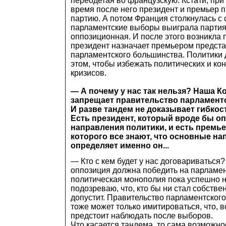
переодетая во французскую. Кстати, при
время после него президент и премьер 
партию. А потом Франция столкнулась с 
парламентские выборы выиграла партия
оппозиционная. И после этого возникла п
президент назначает премьером предста
парламентского большинства. Политики 
этом, чтобы избежать политических и ко
кризисов.
— А почему у нас так нельзя? Наша К
запрещает правительство парламент
И разве тандем не доказывает гибкос
Есть президент, который вроде бы о
направления политики, и есть премье
которого все знают, что основные н
определяет именно он...
— Кто с кем будет у нас договариваться
оппозиция должна победить на парламен
политическая монополия пока успешно не
подозреваю, что, кто бы ни стал собств
допустит. Правительство парламентского
тоже может только имитироваться, что, 
предстоит наблюдать после выборов.
Что касается тандема, то сама возможно