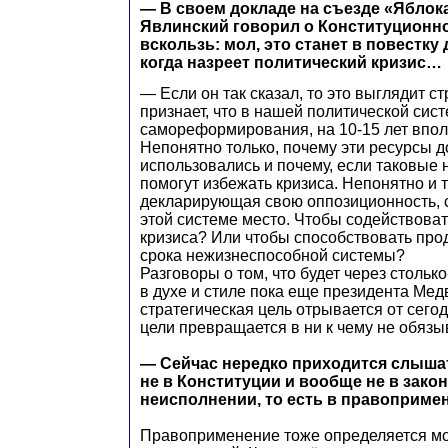
— В своем докладе на съезде «Яблок
Явлинский говорил о Конституционно
вскользь: мол, это станет в повестку д
когда назреет политический кризис…
— Если он так сказал, то это выглядит с
признает, что в нашей политической сис
самореформирования, на 10-15 лет впол
Непонятно только, почему эти ресурсы д
использовались и почему, если таковые 
помогут избежать кризиса. Непонятно и т
декларирующая свою оппозиционность, с
этой системе место. Чтобы содействова
кризиса? Или чтобы способствовать пр
срока нежизнеспособной системы?
Разговоры о том, что будет через столько
в духе и стиле пока еще президента Мед
стратегическая цель отрывается от сего
цели превращается в ни к чему не обяз
— Сейчас нередко приходится слышат
не в Конституции и вообще не в закона
неисполнении, то есть в правоприме
Правоприменение тоже определяется м