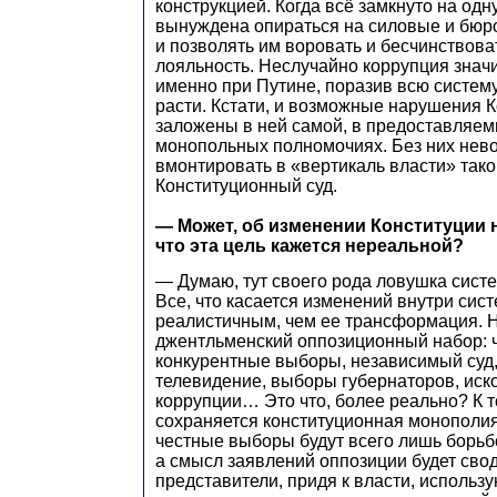
конструкцией. Когда всё замкнуто на одн
вынуждена опираться на силовые и бюр
и позволять им воровать и бесчинствова
лояльность. Неслучайно коррупция знач
именно при Путине, поразив всю систему
расти. Кстати, и возможные нарушения 
заложены в ней самой, в предоставляем
монопольных полномочиях. Без них нев
вмонтировать в «вертикаль власти» такой
Конституционный суд.
— Может, об изменении Конституции н
что эта цель кажется нереальной?
— Думаю, тут своего рода ловушка сист
Все, что касается изменений внутри сис
реалистичным, чем ее трансформация. 
джентльменский оппозиционный набор: 
конкурентные выборы, независимый суд
телевидение, выборы губернаторов, иск
коррупции… Это что, более реально? К т
сохраняется конституционная монополия
честные выборы будут всего лишь борьб
а смысл заявлений оппозиции будет своди
представители, придя к власти, использ