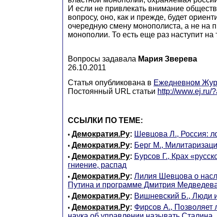
И если не привлекать внимание обществ
вопросу, оно, как и прежде, будет ориен
очередную смену монополиста, а не на 
монополии. То есть еще раз наступит на 
Вопросы задавала
Мария Зверева
26.10.2011
Статья опубликована в
Ежедневном Жур
Постоянный URL статьи
http://www.ej.ru
ССЫЛКИ ПО ТЕМЕ:
Демократия.Ру
:
Шевцова Л., Россия: л
•
Демократия.Ру
:
Берг М., Милитаризац
•
Демократия.Ру
:
Бурсов Г., Крах «русск
•
гниение, распад
Демократия.Ру
:
Лилия Шевцова о нас
•
Путина и программе Дмитрия Медведев
Демократия.Ру
:
Вишневский Б., Люди 
•
Демократия.Ру
:
Фирсов А., Позволяет
•
наука об управлении называть Сталина,