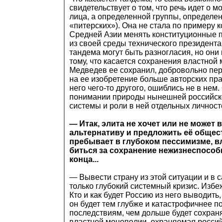
свидетельствует о том, что речь идет о 
лица, а определенной группы, определен
«питерских»). Она не стала по примеру к
Средней Азии менять конституционные 
из своей среды технического президента
тандема могут быть разногласия, но они 
тому, что касается сохранения властной
Медведев ее сохранил, добровольно пере
на ее изобретение больше авторских прав
него чего-то другого, ошиблись не в нем
понимании природы нынешней российск
системы и роли в ней отдельных личност
— Итак, элита не хочет или не может
альтернативу и предложить её общес
пребывает в глубоком пессимизме, в
биться за сохранение нежизнеспособ
конца...
— Вывести страну из этой ситуации и в 
только глубокий системный кризис. Избеж
Кто и как будет Россию из него выводить,
он будет тем глубже и катастрофичнее п
последствиям, чем дольше будет сохран
властной монополии, охраняемая россий