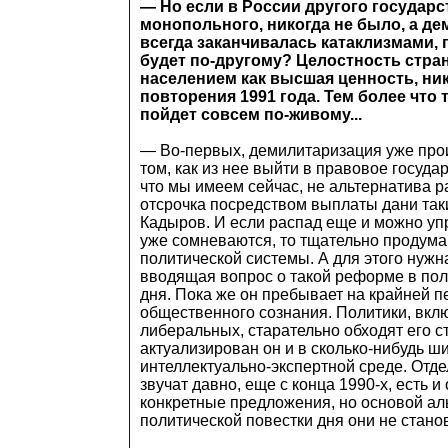
— Но если в России другого государс
монопольного, никогда не было, а д
всегда заканчивалась катаклизмами, 
будет по-другому? Целостность стр
населением как высшая ценность, ник
повторения 1991 года. Тем более что 
пойдет совсем по-живому...
— Во-первых, демилитаризация уже прои
том, как из нее выйти в правовое государ
что мы имеем сейчас, не альтернатива ра
отсрочка посредством выплаты дани так
Кадыров. И если распад еще и можно упр
уже сомневаются, то тщательно продум
политической системы. А для этого нужн
вводящая вопрос о такой реформе в пол
дня. Пока же он пребывает на крайней 
общественного сознания. Политики, вкл
либеральных, старательно обходят его с
актуализирован он и в сколько-нибудь ш
интеллектуально-экспертной среде. Отд
звучат давно, еще с конца 1990-х, есть и
конкретные предложения, но основой ал
политической повестки дня они не стано