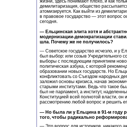
жизни, здесь понимают плохо, и как толь
демилитаризация, общество рассыпается
атомизируется. Как выйти из демилитар
в правовое государство — этот вопрос о
сегодня.
— Ельцинская элита хотя и абстрактно
модернизации-демократизации ставила
шла. Почему же не получилось?
— Советское государство исчезло, и у Е
был выбор: или созыв Учредительного с
выборы с последующим принятием новой
политическая азбука, с которой рекоменд
образовании новых государств. Но Ельци
конфликтовать со Съездом народных де
заложил основы кризиса, начав эконом
старыми институтами. Ведь что такое бы
был не парламент, а институт, наделенн
Конституцией всей полнотой власти, он 
рассмотрению любой вопрос и решить 
— Но была ли у Ельцина в 91-м году 
того, чтобы радикально реформиров
— Это вопрос для историков, никакого а