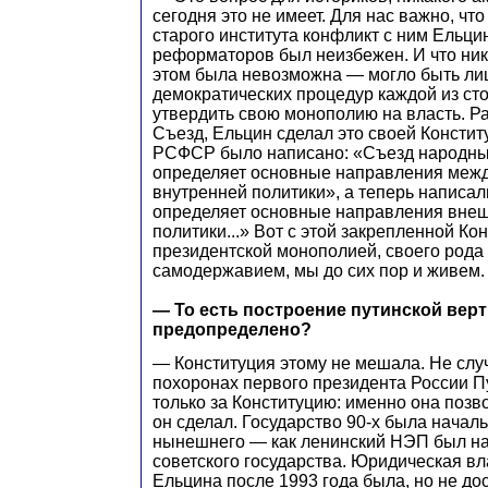
сегодня это не имеет. Для нас важно, чт
старого института конфликт с ним Ельци
реформаторов был неизбежен. И что ник
этом была невозможна — могло быть ли
демократических процедур каждой из сто
утвердить свою монополию на власть. Ра
Съезд, Ельцин сделал это своей Констит
РСФСР было написано: «Съезд народны
определяет основные направления меж
внутренней политики», а теперь написал
определяет основные направления внеш
политики...» Вот с этой закрепленной Ко
президентской монополией, своего род
самодержавием, мы до сих пор и живем.
— То есть построение путинской вер
предопределено?
— Конституция этому не мешала. Не слу
похоронах первого президента России П
только за Конституцию: именно она позво
он сделал. Государство 90-х была начал
нынешнего — как ленинский НЭП был на
советского государства. Юридическая в
Ельцина после 1993 года была, но не до