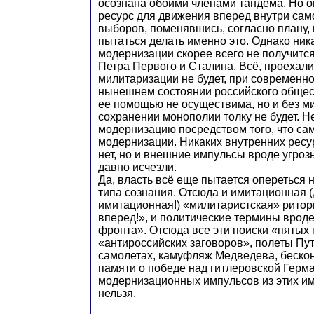
осознана обоими членами тандема. Но о
ресурс для движения вперед внутри сам
выборов, поменявшись, согласно плану, 
пытаться делать именно это. Однако ник
модернизации скорее всего не получитс
Петра Первого и Сталина. Всё, проехали
милитаризации не будет, при современно
нынешнем состоянии российского общес
ее помощью не осуществима, но и без м
сохранении монополии толку не будет. Н
модернизацию посредством того, что са
модернизации. Никаких внутренних ресу
нет, но и внешние импульсы вроде угро
давно исчезли.
Да, власть всё еще пытается опереться
типа сознания. Отсюда и имитационная (
имитационная!) «милитаристская» ритор
вперед!», и политические термины врод
фронта». Отсюда все эти поиски «пятых 
«антироссийских заговоров», полеты Пу
самолетах, камуфляж Медведева, беско
памяти о победе над гитлеровской Герма
модернизационных импульсов из этих им
нельзя.