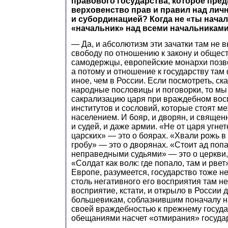
правового государства, которое пред
верховенство прав и правил над ли
и субординацией? Когда не «ты начал
«начальник» над всеми начальниками
— Да, и абсолютизм эти зачатки там не 
свободу по отношению к закону и обществ
самодержцы, европейские монархи позво
а потому и отношение к государству та
иное, чем в России. Если посмотреть, ск
народные пословицы и поговорки, то мы
сакрализацию царя при враждебном вос
институтов и сословий, которые стоят м
населением. И бояр, и дворян, и священн
и судей, и даже армии. «Не от царя угне
царских» — это о боярах. «Хвали рожь в 
гробу» — это о дворянах. «Стоит ад поп
неправедными судьями» — это о церкви,
«Солдат как волк: где попало, там и рвет
Европе, разумеется, государство тоже не
столь негативного его восприятия там н
восприятие, кстати, и открыло в России д
большевикам, соблазнившим поначалу н
своей враждебностью к прежнему государ
обещаниями насчет «отмирания» государ