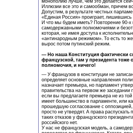
монополию лучше, чем это делается сейч
Иллюзии все это и самообман, причем в
Допустим, в результате честных парлам
«Единая Россия» проиграет, лишившись 
И что мы будем иметь? Повторение 90-х 
самодержавными полномочиями и безот
которая, не имея доступа к исполнительн
«антинародным режимом». То есть то же 
вырос потом путинский режим.
— Но наша Конституция фактически с
французской, там у президента тоже
полномочия, и ничего!
— У французов в конституции не записан
определяет основные направления полит
назначает премьера, но парламент утве
правительства на первом же заседании 
если вы предлагаете премьера не из той
имеет большинство в парламенте, или ка
прошедшую согласование с оппозицией, 
просто не утвердят. А права распускать 
таких отказов у французского президента
российского нет.
У нас не французская модель, а самодер