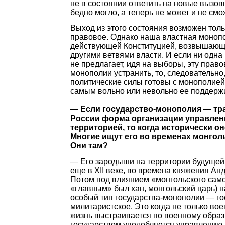
не в состоянии ответить на новые вызов
бедно могло, а теперь не может и не смо
Выход из этого состояния возможен толь
правовое. Однако наша властная моно
действующей Конституцией, возвышающ
другими ветвями власти. И если ни одна
не предлагает, идя на выборы, эту прав
монополии устранить, то, следовательно
политические силы готовы с монополией
самым вольно или невольно ее поддерж
— Если государство-монополия — тр
России форма организации управлен
территорией, то когда исторически о
Многие ищут его во временах монгол
Они там?
— Его зародыши на территории будущей
еще в XII веке, во времена княжения Ан
Потом под влиянием «монгольского сам
«главным» был хан, монгольский царь) 
особый тип государства-монополии — го
милитаристское. Это когда не только вое
жизнь выстраивается по военному образц
государством уподобляется управлению 