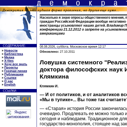
Насколько я знаю опросы общественного мнения,
граждан Российской Федерации вообще негативно о
иностранцы усыновляют наших детей.
Владимир П
конференции 21.12.2012 о запрете на усыновлени
американцами
СОДЕРЖАНИЕ:
08.08.2026, суббота. Московское время 12:17
»
Новости
Обновлено:
27.10.2011
»
Библиотека
»
Медиа
»
X-files
Ловушка системного "Реали
»
Хочу все знать
»
Проекты
доктора философских наук 
»
Горячая линия
»
Публикации
Клямкина
»
Ссылки
»
О нас
»
English
Клямкин И.
ССЫЛКИ:
— И от политиков, и от аналитиков 
«Мы в тупике»... Вы тоже так считаете
— «Старая» история России закончилась
очевидно. Продлевать ее можно только и
сегодня и наблюдаем. Традиционное дл
государство-монополия, стоящее над за