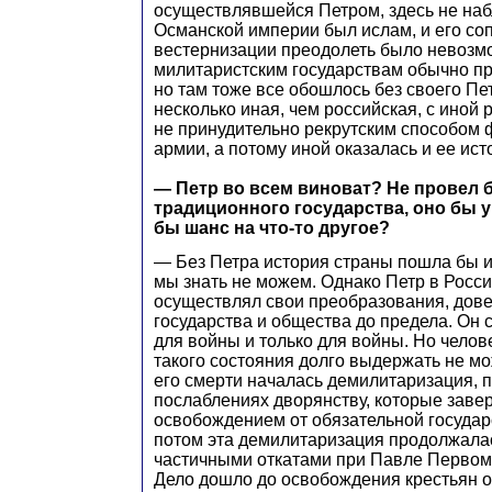
осуществлявшейся Петром, здесь не наб
Османской империи был ислам, и его со
вестернизации преодолеть было невозм
милитаристским государствам обычно п
но там тоже все обошлось без своего Пе
несколько иная, чем российская, с иной 
не принудительно рекрутским способом
армии, а потому иной оказалась и ее ист
— Петр во всем виноват? Не провел
традиционного государства, оно бы у
бы шанс на что-то другое?
— Без Петра история страны пошла бы ин
мы знать не можем. Однако Петр в Росси
осуществлял свои преобразования, дов
государства и общества до предела. Он 
для войны и только для войны. Но челов
такого состояния долго выдержать не мо
его смерти началась демилитаризация, 
послаблениях дворянству, которые заве
освобождением от обязательной государ
потом эта демилитаризация продолжалас
частичными откатами при Павле Первом
Дело дошло до освобождения крестьян о