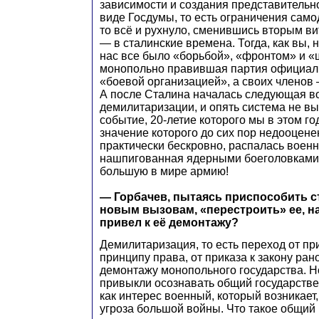
зависимости и создания представительн
виде Госдумы, то есть ограничения само
то всё и рухнуло, сменившись вторым в
— в сталинские времена. Тогда, как вы, 
нас все было «борьбой», «фронтом» и «
монопольно правившая партия официал
«боевой организацией», а своих членов
А после Сталина началась следующая в
демилитаризации, и опять система не 
событие, 20-летие которого мы в этом го
значение которого до сих пор недооцене
практически бескровно, распалась воен
нашпигованная ядерными боеголовками
большую в мире армию!
— Горбачев, пытаясь приспособить с
новым вызовам, «перестроить» ее, н
привел к её демонтажу?
Демилитаризация, то есть переход от пр
принципу права, от приказа к закону ран
демонтажу монопольного государства. Н
привыкли осознавать общий государстве
как интерес военный, который возникает, 
угроза большой войны. Что такое общий