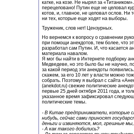
катке, на козе. Не нырял за «Титаником»
перецеловано! Путин еще не целовал кур
котов, и, главное, не целовал ослов. Ни 
ни тех, которые еще ходят на выборы.
Труженик, слов нет! Цензурных.
Но вернемся к вопросу о сравнении рук
при помощи анекдотов, тем более, что э
разработал сам Путин. И, что касается ан
материала навалом.
Я мог бы найти в Интернете подборку ан
Медведеве, но это было бы не научно, по
за какой период эти анекдоты появились
скажем, за его 10 лет у власти можно то
собрать. Поэтому я выбрал с сайта «Ане
(anekdot.ru) свежие политические анекдо
первые 25 дней октября 2011 года, и толь
указанное время зафиксировал следующ
политические темы.
- В Китае предприниматели, которые с
нибудь, сейчас сами приносят государ
деньги и извиняются, мол, грешные мы,
- А как такого добились?