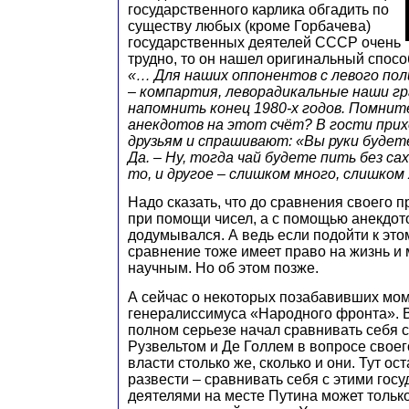
государственного карлика обгадить по
существу любых (кроме Горбачева)
государственных деятелей СССР очень
трудно, то он нашел оригинальный способ
«… Для наших оппонентов с левого по
– компартия, леворадикальные наши гр
напомнить конец 1980-х годов. Помнит
анекдотов на этот счёт? В гости прих
друзьям и спрашивают: «Вы руки будет
Да. – Ну, тогда чай будете пить без са
то, и другое – слишком много, слишком
Надо сказать, что до сравнения своего 
при помощи чисел, а с помощью анекдото
додумывался. А ведь если подойти к этом
сравнение тоже имеет право на жизнь и
научным. Но об этом позже.
А сейчас о некоторых позабавивших мо
генералиссимуса «Народного фронта». В
полном серьезе начал сравнивать себя 
Рузвельтом и Де Голлем в вопросе своег
власти столько же, сколько и они. Тут ос
развести – сравнивать себя с этими гос
деятелями на месте Путина может только