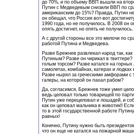
до 70%, и по объему ВВП вышли на второ
Путин с Медведевым снизили ВВП по ср
американским до 15%? Правда, Путин не 
он обещал, что Россия вот-вот достигн
1990 года, но не получилось. В 2008 он 
опять достигнет, но опять не получилось.
А с другой стороны все это мелочи по с
работой Путина и Медведева.
Разве Брежнев развлекал народ так, как
Путиным? Разве он чирикал в твиттере? 
голым торсом? Разве катался на горных
самолетах, комбайнах, катерах и лодках 
Разве нырял за греческими амфорами с 
галеры, на которой он пахал рабом?
Да, согласимся, Брежнев тоже умел цело
ведь целовал только товарищей по парти
Путин уже перецеловал и лошадей, и соб
как он целовал мальчика в животик!! Если
то в этой государственной работе Путин
равных!
Конечно, Путину нужно быть президентом
что он еще не катался на пожарной маш