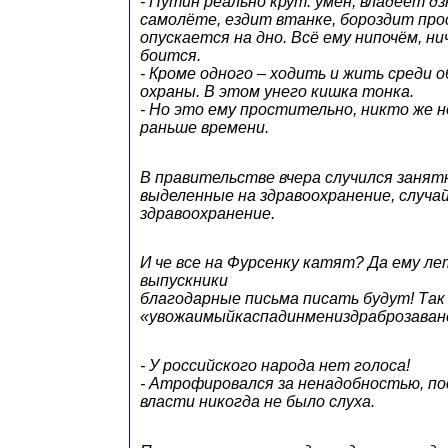
- Путин реально крут: умён, владеет д
самолёте, ездит втанке, бороздит пр
опускается на дно. Всё ему нипочём, ни
боится.
- Кроме одного – ходить и жить среди 
охраны. В этом унего кишка тонка.
- Но это ему простительно, никто же 
раньше времени.
В правительстве вчера случился занятн
выделенные на здравоохранение, случа
здравоохранение.
И че все на Фурсенку катят? Да ему ле
выпускники
благодарные письма писать будут! Так
«увожаимыйкаспадинмениздраброзаване
- У российского народа нет голоса!
- Атрофировался за ненадобностью, пос
власти никогда не было слуха.