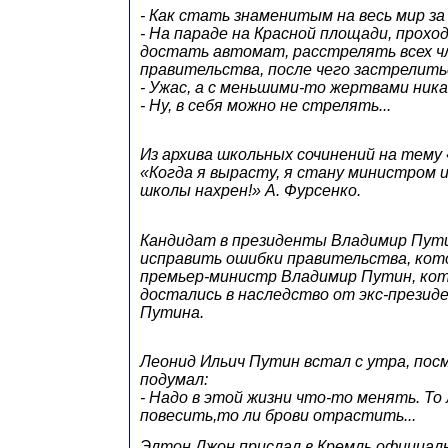
- Как стать знаменитым на весь мир за
- На параде на Красной площади, прохо
достать автомат, расстрелять всех ч
правительства, после чего застрелить
- Ужас, а с меньшими-то жертвами никак
- Ну, в себя можно не стрелять...
Из архива школьных сочинений на тему 
«Когда я вырасту, я стану министром 
школы нахрен!» А. Фурсенко.
Кандидат в президенты Владимир Пут
исправить ошибки правительства, кот
премьер-министр Владимир Путин, кот
достались в наследство от экс-прези
Путина.
Леонид Ильич Путин встал с утра, посм
подумал:
- Надо в этой жизни что-то менять. То 
повесить,то ли брови отрастить...
Элтон Джон прислал в Кремль официаль