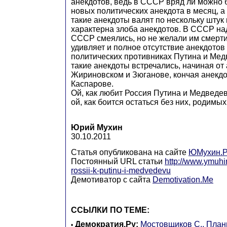
анекдотов, ведь в СССР вряд ли можно 
новых политических анекдота в месяц, а 
такие анекдоты валят по нескольку штук 
характерна злоба анекдотов. В СССР на
СССР смеялись, но не желали им смерти.
удивляет и полное отсутствие анекдотов о
политических противниках Путина и Мед
такие анекдоты встречались, начиная от
Жириновском и Зюганове, кончая анекд
Каспарове.
Ой, как любит Россия Путина и Медведева
ой, как боится остаться без них, родимых
Юрий Мухин
30.10.2011
Статья опубликована на сайте
ЮМухин.
Постоянный URL статьи
http://www.ymuhi
rossii-k-putinu-i-medvedevu
Демотиватор с сайта
Demotivation.Me
ССЫЛКИ ПО ТЕМЕ:
Демократия.Ру
:
Мостовщиков С., План
•