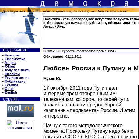
Политика - есть благородное искусство получать голо
избирательную кампанию у богатых, обещая защитить 
Америнджер
СОДЕРЖАНИЕ:
08.08.2026, суббота. Московское время 19:46
»
Новости
Обновлено:
01.11.2011
»
Библиотека
»
Медиа
»
X-files
Любовь России к Путину и 
»
Хочу все знать
»
Проекты
»
Горячая линия
Мухин Ю.
»
Публикации
»
Ссылки
17 октября 2011 года Путин дал
»
О нас
»
English
интервью трем отобранным им
телеканалам, которое, по своей сути,
ССЫЛКИ:
является началом предвыборной
кампании «пердизента» России. И этим
интересно.
Начну с такого методологического
момента. Поскольку Путину надо было
обгадить СССР и КПСС, а с его позиции