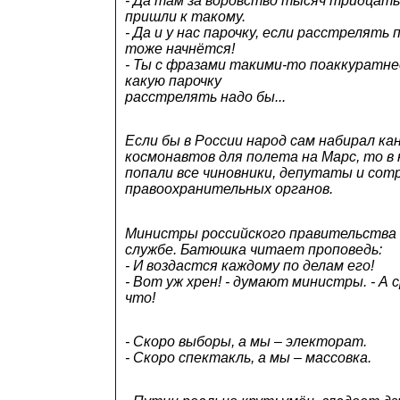
- Да там за воровство тысяч тридцать
пришли к такому.
- Да и у нас парочку, если расстрелять
тоже начнётся!
- Ты с фразами такими-то поаккуратне
какую парочку
расстрелять надо бы...
Если бы в России народ сам набирал ка
космонавтов для полета на Марс, то в
попали все чиновники, депутаты и сот
правоохранительных органов.
Министры российского правительства 
службе. Батюшка читает проповедь:
- И воздастся каждому по делам его!
- Вот уж хрен! - думают министры. - А 
что!
- Скоро выборы, а мы – электорат.
- Скоро спектакль, а мы – массовка.