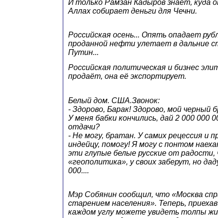
И только Рамзан Кадыров знает, куда 
Аллах собирает деньги для Чечни.
Российская осень... Опять опадает руб
проданной нефти улетает в дальние с
Путин...
Российская политическая и бизнес эли
продаёт, она её экспортирует.
Белый дом. США.Звонок:
- Здорово, Барак! Здорово, мой черный 
У меня бабки кончились, дай 2 000 000 0
отдачи?
- Не могу, братан. У самих рецессия и пр
индейцу, помогу! Я могу с понтом наеха
эти глупые белые русские от радости,
«геополитика», у своих заберут, но дад
000....
Мэр Собянин сообщил, что «Москва спр
старением населения». Теперь, приехав 
каждом углу можете увидеть толпы ж