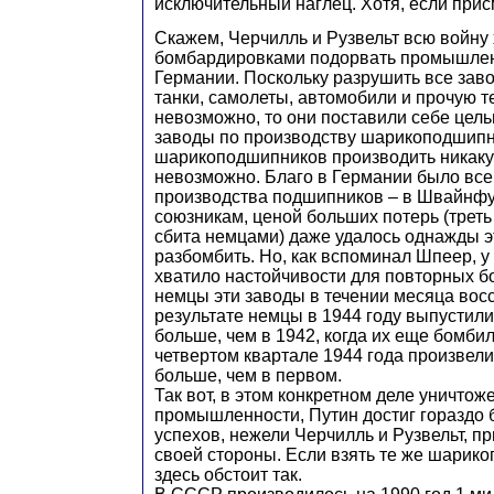
исключительный наглец. Хотя, если при
Скажем, Черчилль и Рузвельт всю войну
бомбардировками подорвать промышлен
Германии. Поскольку разрушить все за
танки, самолеты, автомобили и прочую т
невозможно, то они поставили себе цель
заводы по производству шарикоподшипни
шарикоподшипников производить никаку
невозможно. Благо в Германии было все
производства подшипников – в Швайнфур
союзникам, ценой больших потерь (трет
сбита немцами) даже удалось однажды э
разбомбить. Но, как вспоминал Шпеер, у
хватило настойчивости для повторных б
немцы эти заводы в течении месяца вос
результате немцы в 1944 году выпустили
больше, чем в 1942, когда их еще бомбил
четвертом квартале 1944 года произвели
больше, чем в первом.
Так вот, в этом конкретном деле уничтож
промышленности, Путин достиг гораздо
успехов, нежели Черчилль и Рузвельт, пр
своей стороны. Если взять те же шарико
здесь обстоит так.