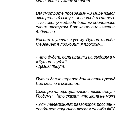
мало стало. Аллах не даёт...
Вы смотрите программу «В мире живо
экстренный выпуск новостей из нашего
- По совету медведя бараны единоглас
своим пастухом. Вот какая она - звери
действии.
Ельцин: я устал, я ухожу. Путин: я отдо
Медведев: я проходил, я прохожу...
- Что будет, если прийти на выборы в 
«Хутин - пуй!»?
- Дазды пидут.
Путин давно перерос должность презид
Его место в мавзолее.
Смотрю на официальные снимки депу
Госдумы... Кто сказал, что жопа не мо
- 92% телефонных разговоров россиян -
сообщает социологическая служба ФСБ