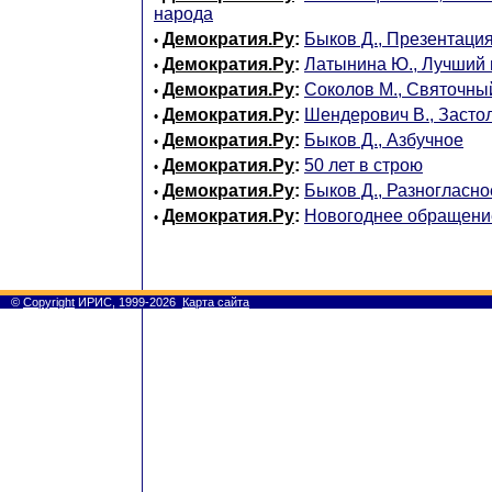
народа
Демократия.Ру
:
Быков Д., Презентаци
•
Демократия.Ру
:
Латынина Ю., Лучший 
•
Демократия.Ру
:
Соколов М., Святочны
•
Демократия.Ру
:
Шендерович В., Засто
•
Демократия.Ру
:
Быков Д., Азбучное
•
Демократия.Ру
:
50 лет в строю
•
Демократия.Ру
:
Быков Д., Разногласно
•
Демократия.Ру
:
Новогоднее обращени
•
©
Copyright
ИРИС, 1999-2026
Карта сайта