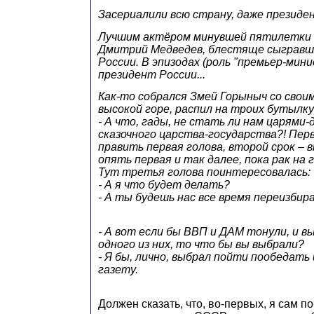
Засериалили всю страну, даже презид
Лучшим актёром минувшей пятилетки 
Дмитрий Медведев, блестяще сыгравш
России. В эпизодах (роль "премьер-мини
президент России...
Как-то собрался Змей Горыныч со свои
высокой горе, распил на троих бутылку
- А что, гады, не стать ли нам царям
сказочного царства-государства?! Пер
править первая голова, второй срок –
опять первая и так далее, пока рак на 
Тут третья голова поинтересовалась:
- А я что будет делать?
- А ты будешь нас все время переизбир
- А вот если бы ВВП и ДАМ тонули, и в
одного из них, то что бы вы выбрали?
- Я бы, лично, выбрал пойти пообедать
газету.
Должен сказать, что, во-первых, я сам п