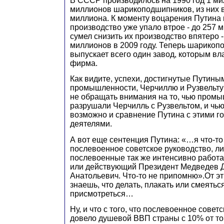
В СССР производилось на 1990 год 1 ми
миллионов шарикоподшипников, из них в
миллиона. К моменту воцарения Путина
производство уже упало втрое - до 257 
сумел снизить их производство впятеро -
миллионов в 2009 году. Теперь шарикоп
выпускает всего один завод, которым вл
фирма.
Как видите, успехи, достигнутые Путины
промышленности, Черчиллю и Рузвельту 
не обращать внимания на то, чью пром
разрушали Черчилль с Рузвельтом, и чью
возможно и сравнение Путина с этими 
деятелями.
А вот еще сентенция Путина: «…я что-то
послевоенное советское руководство, л
послевоенные так же интенсивно работал
или действующий Президент Медведев 
Анатольевич. Что-то не припомню».От эт
знаешь, что делать, плакать или смеятьс
присмотреться…
Ну, и что с того, что послевоенное совет
довело душевой ВВП страны с 10% от т