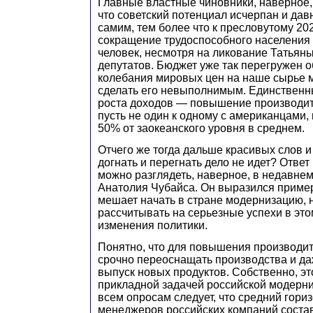
Главные властные чиновники, наверное,
что советский потенциал исчерпан и давн
самим, тем более что к пресловутому 20
сокращение трудоспособного населения
человек, несмотря на ликование Татьяны
депутатов. Бюджет уже так перегружен о
колебания мировых цен на наше сырье м
сделать его невыполнимым. Единственн
роста доходов — повышение производит
пусть не один к одному с американцами,
50% от заокеанского уровня в среднем.
Отчего же тогда дальше красивых слов и
догнать и перегнать дело не идет? Ответ
можно разглядеть, наверное, в недавне
Анатолия Чубайса. Он выразился пример
мешает начать в стране модернизацию, 
рассчитывать на серьезные успехи в это
изменения политики.
Понятно, что для повышения производит
срочно переоснащать производства и д
выпуск новых продуктов. Собственно, эт
прикладной задачей российской модерни
всем опросам следует, что средний гори
менеджеров российских компаний соста