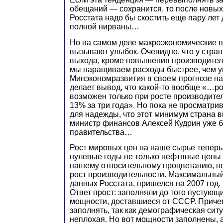
обещаний — сохранится, то после новы
Росстата надо бы скостить еще пару лет
полной нирваны…
Но на самом деле макроэкономические п
вызывают улыбок. Очевидно, что у стран
выхода, кроме повышения производитель
мы наращиваем расходы быстрее, чем у
Минэкономразвития в своем прогнозе н
делает вывод, что какой-то вообще «…р
возможен только при росте производите
13% за три года». Но пока не просматр
для надежды, что этот минимум страна в
министр финансов Алексей Кудрин уже б
правительства…
Рост мировых цен на наше сырье теперь 
нулевые годы не только нефтяные цены
нашему относительному процветанию, н
рост производительности. Максимальный 
данных Росстата, пришелся на 2007 год.
Ответ прост: заполняли до того пустую
мощности, доставшиеся от СССР. Приче
заполнять, так как демографическая си
неплохая. Но вот мощности заполнены, 