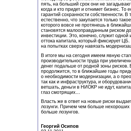
пять, на больший срок они не загадывают
когда и кто придет и отнимет бизнес. То 
гарантий сохранности собственности. В 
естественно, что закупается только тако
которого вовсе не протянешь в ближайш
становятся малооправданным риском д
инвестиции. Это, конечно, служит одной 
оттока капитала, который фиксирует ЦБ. 
на попытках сверху навязать модерниза
В итоге мы на сегодня имеем явную ста
производительности труда при увеличе
денег подальше от родной зоны рисков. 
продолжится, то в ближайшие годы приде
о необходимости модернизации, а о пре
так как и инфраструктура, и оборудован
ветшать, деньги в НИОКР не идут, капит
глаз смотрящих…
Власть же в ответ на новые риски выдае
лозунги. Причем чем больше нехороших 
больше лозунгов.
Георгий Осипов