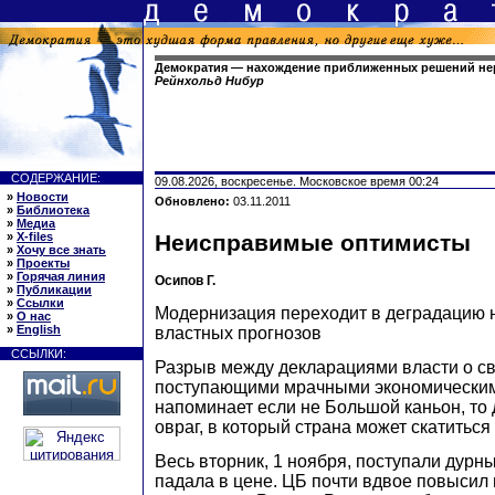
Демократия — нахождение приближенных решений не
Рейнхольд Нибур
СОДЕРЖАНИЕ:
09.08.2026, воскресенье. Московское время 00:24
»
Новости
Обновлено:
03.11.2011
»
Библиотека
»
Медиа
»
X-files
Неисправимые оптимисты
»
Хочу все знать
»
Проекты
»
Горячая линия
Осипов Г.
»
Публикации
»
Ссылки
Модернизация переходит в деградацию 
»
О нас
»
English
властных прогнозов
ССЫЛКИ:
Разрыв между декларациями власти о с
поступающими мрачными экономически
напоминает если не Большой каньон, то
овраг, в который страна может скатиться
Весь вторник, 1 ноября, поступали дурн
падала в цене. ЦБ почти вдвое повысил 