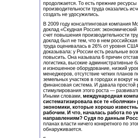
продолжается. То есть прежние ресурсы
производительности труда оказались ис
создать не удосужились.
В 2009 году консалтинговая компания M
доклад «Скудная Россия: экономический
счет повышения производительности тру
доклад был не тем, что в нем российска
труда оценивалась в 26% от уровня США,
доказывала: у России есть реальные воз
повысить. Она называла 6 причин отста
логистика, высокие административные 
и изношенное оборудование, низкий уро
менеджеров, отсутствие четких планов п
земельных участков в городах и вокруг н
финансовая система. И давала простой 
стимулирования этого роста — развиват
Иными словами,
международная комп
систематизировала все те «болячки»
экономики, которые хорошо известн
рабочим. И что, началась работа по 
направлениям? Судя по данным Росс
планах власти ничего конкретного по эт
обнаруживается.