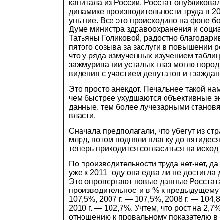
капитала из России. Росстат опубликова
динамике производительности труда в 20
уныние. Все это происходило на фоне б
Думе министра здравоохранения и соци
Татьяны Голиковой, радостно благодари
пятого созыва за заслуги в повышении р
что у ряда измученных изучением таблиц
зажмуривании усталых глаз могло пород
видения с участием депутатов и гражда
Это просто анекдот. Печальнее такой на
чем быстрее ухудшаются объективные э
данные, тем более лучезарными станов
власти.
Сначала предполагали, что убегут из ст
млрд, потом подняли планку до пятидес
теперь приходится согласиться на исход
По производительности труда нет-нет, да 
уже к 2011 году она едва ли не достигла
Это опровергают новые данные Росстата
производительности в % к предыдущему г
107,5%, 2007 г. — 107,5%, 2008 г. — 104,
2010 г. — 102,7%. Учтем, что рост на 2,7
отношению к провальному показателю в 9