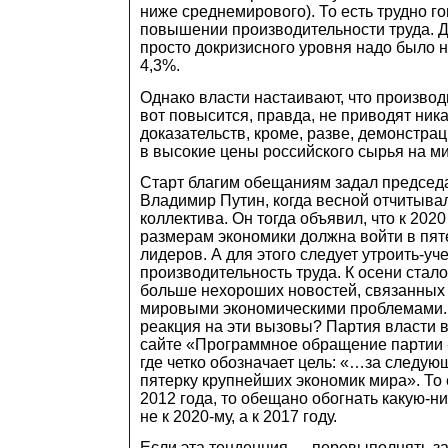
ниже среднемирового). То есть трудно г
повышении производительности труда. 
просто докризисного уровня надо было 
4,3%.
Однако власти настаивают, что производ
вот повысится, правда, не приводят ник
доказательств, кроме, разве, демонстра
в высокие цены российского сырья на м
Старт благим обещаниям задал председ
Владимир Путин, когда весной отчитывал
коллектива. Он тогда объявил, что к 2020
размерам экономики должна войти в пя
лидеров. А для этого следует утроить-уч
производительность труда. К осени стало
больше нехороших новостей, связанных 
мировыми экономическими проблемами.
реакция на эти вызовы? Партия власти 
сайте «Программное обращение партии 
где четко обозначает цель: «…за следующ
пятерку крупнейших экономик мира». То е
2012 года, то обещано обогнать какую-н
не к 2020-му, а к 2017 году.
Если эта тенденция — перевыполнять за