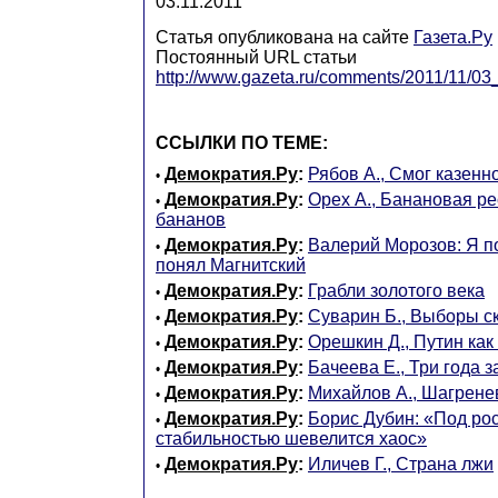
03.11.2011
Статья опубликована на сайте
Газета.Ру
Постоянный URL статьи
http://www.gazeta.ru/comments/2011/11/0
ССЫЛКИ ПО ТЕМЕ:
Демократия.Ру
:
Рябов А., Смог казенн
•
Демократия.Ру
:
Орех А., Банановая ре
•
бананов
Демократия.Ру
:
Валерий Морозов: Я по
•
понял Магнитский
Демократия.Ру
:
Грабли золотого века
•
Демократия.Ру
:
Суварин Б., Выборы с
•
Демократия.Ру
:
Орешкин Д., Путин как
•
Демократия.Ру
:
Бачеева Е., Три года 
•
Демократия.Ру
:
Михайлов А., Шагрене
•
Демократия.Ру
:
Борис Дубин: «Под ро
•
стабильностью шевелится хаос»
Демократия.Ру
:
Иличев Г., Страна лжи
•