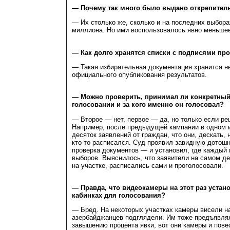
— Почему так много было выдано открепител
— Их столько же, сколько и на последних выбора
миллиона. Но ими воспользовалось явно меньшее
— Как долго хранятся списки с подписями пр
— Такая избирательная документация хранится не
официального опубликования результатов.
— Можно проверить, принимал ли конкретный 
голосовании и за кого именно он голосовал?
— Второе — нет, первое — да, но только если ре
Например, после предыдущей кампании в одном и
десяток заявлений от граждан, что они, дескать,
кто-то расписался. Суд проявил завидную дотошн
проверка документов — и установил, где каждый 
выборов. Выяснилось, что заявители на самом д
на участке, расписались сами и проголосовали.
— Правда, что видеокамеры на этот раз устано
кабинках для голосования?
— Бред. На некоторых участках камеры висели н
азербайджанцев подглядели. Им тоже предъявлял
завышению процента явки, вот они камеры и повес