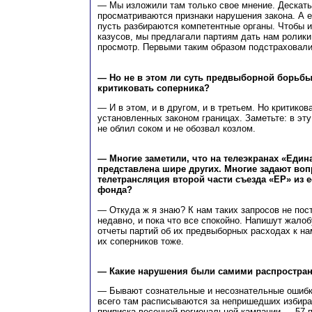
— Мы изложили там только свое мнение. Дескать,
просматриваются признаки нарушения закона. А 
пусть разбираются компетентные органы. Чтобы 
казусов, мы предлагали партиям дать нам ролик
просмотр. Первыми таким образом подстраховал
— Но не в этом ли суть предвыборной борьб
критиковать соперника?
— И в этом, и в другом, и в третьем. Но критиков
установленных законом границах. Заметьте: в эту
не облил соком и не обозвал козлом.
— Многие заметили, что на телеэкранах «Един
представлена шире других. Многие задают воп
телетрансляция второй части съезда «ЕР» из 
фонда?
— Откуда ж я знаю? К нам таких запросов не пос
недавно, и пока что все спокойно. Напишут жалоб
отчеты партий об их предвыборных расходах к на
их соперников тоже.
— Какие нарушения были самими распростра
— Бывают сознательные и несознательные ошибк
всего там расписываются за непришедших избир
приписка весенней региональной кампании — 57 