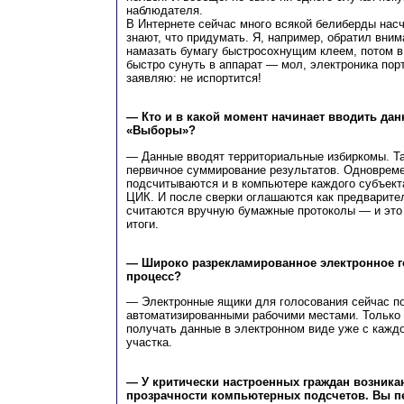
наблюдателя.
В Интернете сейчас много всякой белиберды насч
знают, что придумать. Я, например, обратил вним
намазать бумагу быстросохнущим клеем, потом в 
быстро сунуть в аппарат — мол, электроника по
заявляю: не испортится!
— Кто и в какой момент начинает вводить дан
«Выборы»?
— Данные вводят территориальные избиркомы. Т
первичное суммирование результатов. Одноврем
подсчитываются и в компьютере каждого субъект
ЦИК. И после сверки оглашаются как предварите
считаются вручную бумажные протоколы — и это
итоги.
— Широко разрекламированное электронное г
процесс?
— Электронные ящики для голосования сейчас п
автоматизированными рабочими местами. Только 
получать данные в электронном виде уже с каждо
участка.
— У критически настроенных граждан возника
прозрачности компьютерных подсчетов. Вы п