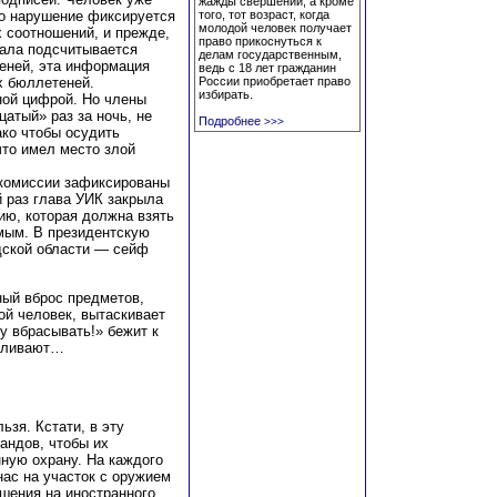
жажды свершений, а кроме
то нарушение фиксируется
того, тот возраст, когда
молодой человек получает
 соотношений, и прежде,
право прикоснуться к
чала подсчитывается
делам государственным,
еней, эта информация
ведь с 18 лет гражданин
х бюллетеней.
России приобретает право
избирать.
ой цифрой. Но члены
атый» раз за ночь, не
Подробнее
>>>
ко чтобы осудить
что имел место злой
 комиссии зафиксированы
 раз глава УИК закрыла
ию, которая должна взять
мым. В президентскую
дской области — сейф
ный вброс предметов,
ой человек, вытаскивает
ду вбрасывать!» бежит к
авливают…
ьзя. Кстати, в эту
андов, чтобы их
ную охрану. На каждого
нас на участок с оружием
ушения на иностранного