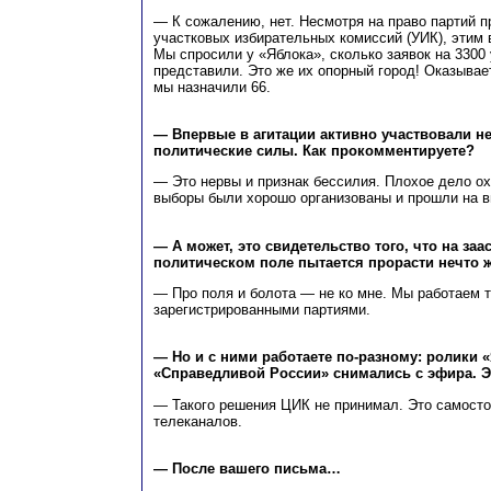
— К сожалению, нет. Несмотря на право партий п
участковых избирательных комиссий (УИК), этим 
Мы спросили у «Яблока», сколько заявок на 3300
представили. Это же их опорный город! Оказывает
мы назначили 66.
— Впервые в агитации активно участвовали н
политические силы. Как прокомментируете?
— Это нервы и признак бессилия. Плохое дело оха
выборы были хорошо организованы и прошли на в
— А может, это свидетельство того, что на з
политическом поле пытается прорасти нечто 
— Про поля и болота — не ко мне. Мы работаем т
зарегистрированными партиями.
— Но и с ними работаете по-разному: ролики 
«Справедливой России» снимались с эфира. 
— Такого решения ЦИК не принимал. Это самост
телеканалов.
— После вашего письма…