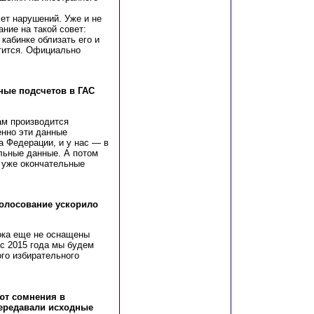
ет нарушений. Уже и не
ание на такой совет:
кабинке облизать его и
ртится. Официально
ные подсчетов в ГАС
ам производится
енно эти данные
а Федерации, и у нас — в
льные данные. А потом
 уже окончательные
олосование ускорило
ока еще не оснащены
с 2015 года мы будем
го избирательного
ют сомнения в
ередавали исходные