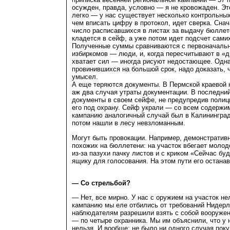
осужден, правда, условно — я не кровожаден. Э
легко — у нас существует несколько контрольных
чем вписать цифру в протокол, идет сверка. Сна
число расписавшихся в листах за выдачу бюллет
кладется в сейф, а уже потом идет подсчет сами
Полученные суммы сравниваются с первоначальн
избиркомов — люди, и, когда пересчитывают в «дц
хватает сил — иногда рисуют недостающее. Одна
провинившихся на большой срок, надо доказать, 
умысел.
А еще теряются документы. В Пермской краевой
аж два случая утраты документации. В последний
документы в своем сейфе, не предупредив полиц
его под охрану. Сейф украли — со всем содержи
кампанию аналогичный случай был в Калинингра
потом нашли в лесу невзломанным.
Могут быть провокации. Например, демонстратив
похожих на бюллетени: на участок вбегает молод
из-за пазухи пачку листов и с криком «Сейчас бу
ящику для голосования. На этом пути его остан
— Со стрельбой?
— Нет, все мирно. У нас с оружием на участок нел
кампанию мы еле отбились от требований Нидерл
наблюдателям разрешили взять с собой вооружен
— по четыре охранника. Мы им объяснили, что у 
нельзя. И вообще: не было ни одного случая пок