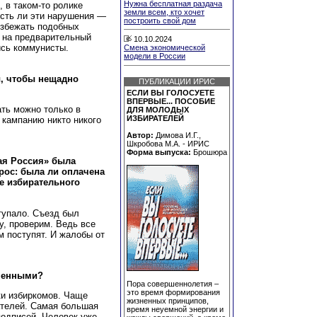
Нужна бесплатная раздача
 в таком-то ролике
земли всем, кто хочет
есть ли эти нарушения —
построить свой дом
избежать подобных
и на предварительный
10.10.2024
ись коммунисты.
Смена экономической
модели в России
ы, чтобы нещадно
ПУБЛИКАЦИИ ИРИС
ЕСЛИ ВЫ ГОЛОСУЕТЕ
ВПЕРВЫЕ... ПОСОБИЕ
ать можно только в
ДЛЯ МОЛОДЫХ
ИЗБИРАТЕЛЕЙ
 кампанию никто никого
Автор:
Димова И.Г.,
Шкробова М.А. - ИРИС
Форма выпуска:
Брошюра
ая Россия» была
рос: была ли оплачена
ее избирательного
тупало. Съезд был
у, проверим. Ведь все
м поступят. И жалобы от
ненными?
Пора совершеннолетия –
это время формирования
и избиркомов. Чаще
жизненных принципов,
ателей. Самая большая
время неуемной энергии и
подписей. Человек уже