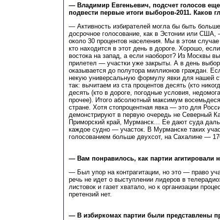
— Владимир Евгеньевич, подсчет голосов еще
подвести первые итоги выборов-2011. Каков г
— Активность избирателей могла бы быть больше
досрочное голосование, как в Эстонии или США,
около 30 процентов населения. Мы в этом случае 
кто находится в этот день в дороге. Хорошо, если
востока на запад, а если наоборот? Из Москвы в
прилетел — участки уже закрыты. А в день выбор
оказывается до полутора миллионов граждан. Ес
некую универсальную формулу явки для нашей ст
так: вычитаем из ста процентов десять (кто никог
десять (кто в дороге, погодные условия, недомог
прочее). Итого абсолютный максимум восемьдеся
стране. Хотя стопроцентная явка — это для Росси
демонстрируют в первую очередь не Северный Ка
Приморский край, Мурманск… Ее дают суда даль
каждое судно — участок. В Мурманске таких уча
голосованием больше двухсот, на Сахалине — 17
— Вам понравилось, как партии агитировали 
— Был упор на контрагитации, но это — право уч
речь не идет о выступлении лидеров в телеради
листовок и газет хватало, но к организации процес
претензий нет.
— В избиркомах партии были представлены 