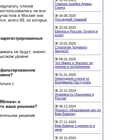
Главная ошибка Адама
редлагать членов
Смита
воспользовались не все.
 участков в Москве они
04.08.2025
Последний трамвай
ся, всего 69, из которых
22.05.2025
Европа и Россия. Огород и
козел
езарегистрированные
18.01.2025
Стратегия "кочевого
бандита"
ивать не будут, значит,
ысоком уровне.
08.01.2025
Что Маркс и Энгельс не
поняли в потреблении
аасфальтированном
живое?
01.01.2025
Новогодняя статья от
Владимира Пастухова
олько с
22.12.2024
Уязвимость Орешника и
России
«Яблока» и
Это ваше решение?
08.12.2024
Процесс образования цен по
Бем-Баверку
оятельное решение
27.11.2024
Бем-Баверк о ценности и
цене
20.10.2024