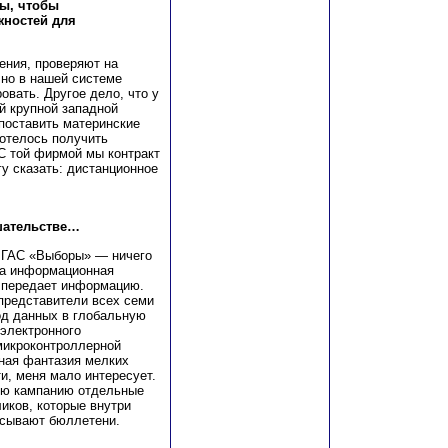
ы, чтобы
жностей для
ения, проверяют на
 но в нашей системе
овать. Другое дело, что у
й крупной западной
поставить материнские
хотелось получить
С той фирмой мы контракт
гу сказать: дистанционное
шательстве…
 ГАС «Выборы» — ничего
 а информационная
ь передает информацию.
представители всех семи
од данных в глобальную
 электронного
 микроконтроллерной
ная фантазия мелких
и, меня мало интересует.
ую кампанию отдельные
иков, которые внутри
исывают бюллетени.