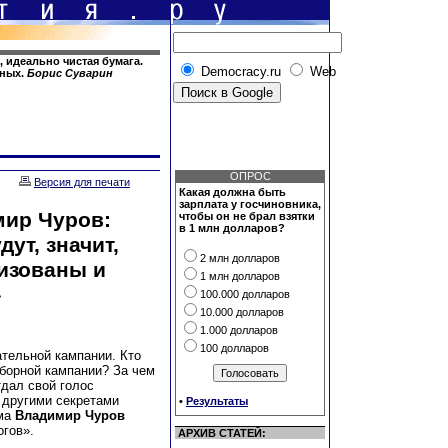
, идеально чистая бумага.
Democracy.ru
Web
тных.
Борис Суварин
ОПРОС
Версия для печати
Какая должна быть
зарплата у госчиновника,
мир Чуров:
чтобы он не брал взятки
в 1 млн долларов?
ут, значит,
2 млн долларов
изованы и
1 млн долларов
»
100.000 долларов
10.000 долларов
1.000 долларов
100 долларов
ательной кампании. Кто
борной кампании? За чем
дал свой голос
 другими секретами
•
Результаты
ома
Владимир Чуров
огов».
АРХИВ СТАТЕЙ: