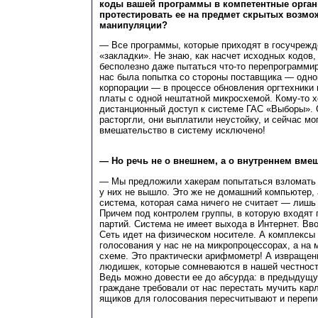
коды вашей программы в компетентные орган
протестировать ее на предмет скрытых возмо
манипуляции?
— Все программы, которые приходят в госучрежд
«закладки». Не знаю, как насчет исходных кодов,
бесполезно даже пытаться что-то перепрограммир
нас была попытка со стороны поставщика — одно
корпорации — в процессе обновления оргтехники 
платы с одной нештатной микросхемой. Кому-то 
дистанционный доступ к системе ГАС «Выборы». 
расторгли, они выплатили неустойку, и сейчас мо
вмешательство в систему исключено!
— Но речь не о внешнем, а о внутреннем вме
— Мы предложили хакерам попытаться взломать
у них не вышло. Это же не домашний компьютер,
система, которая сама ничего не считает — лиш
Причем под контролем группы, в которую входят 
партий. Система не имеет выхода в Интернет. Вв
Сеть идет на физическом носителе. А комплексы
голосования у нас не на микропроцессорах, а на
схеме. Это практически арифмометр! А извращен
людишек, которые сомневаются в нашей честност
Ведь можно довести ее до абсурда: в предыдущ
граждане требовали от нас перестать мучить карл
ящиков для голосования пересчитывают и переп