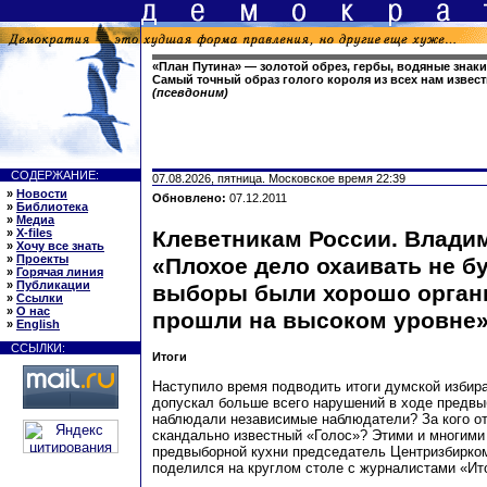
«План Путина» — золотой обрез, гербы, водяные знаки
Самый точный образ голого короля из всех нам извес
(псевдоним)
СОДЕРЖАНИЕ:
07.08.2026, пятница. Московское время 22:39
»
Новости
Обновлено:
07.12.2011
»
Библиотека
»
Медиа
»
X-files
Клеветникам России. Влади
»
Хочу все знать
»
Проекты
«Плохое дело охаивать не буд
»
Горячая линия
»
Публикации
выборы были хорошо орган
»
Ссылки
»
О нас
прошли на высоком уровне
»
English
ССЫЛКИ:
Итоги
Наступило время подводить итоги думской избир
допускал больше всего нарушений в ходе предвы
наблюдали независимые наблюдатели? За кого от
скандально известный «Голос»? Этими и многими
предвыборной кухни председатель Центризбирк
поделился на круглом столе с журналистами «Ит