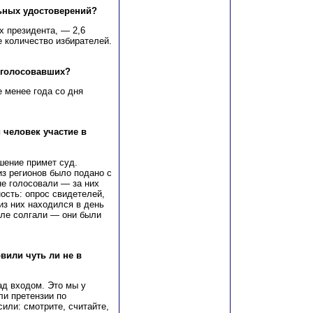
ьных удостоверений?
х президента, — 2,6
 количество избирателей.
оголосовавших?
 менее года со дня
человек участие в
шение примет суд.
з регионов было подано с
 не голосовали — за них
ость: опрос свидетелей,
из них находился в день
еле солгали — они были
вили чуть ли не в
ад входом. Это мы у
и претензии по
или: смотрите, считайте,