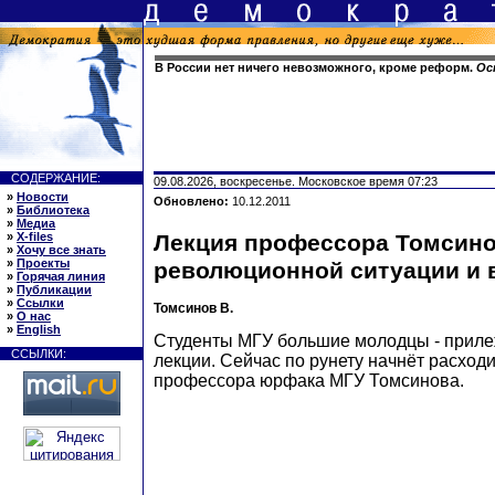
В России нет ничего невозможного, кроме реформ.
Ос
СОДЕРЖАНИЕ:
09.08.2026, воскресенье. Московское время 07:23
»
Новости
Обновлено:
10.12.2011
»
Библиотека
»
Медиа
»
X-files
Лекция профессора Томсино
»
Хочу все знать
»
Проекты
революционной ситуации и 
»
Горячая линия
»
Публикации
»
Ссылки
Томсинов В.
»
О нас
»
English
Студенты МГУ большие молодцы - приле
ССЫЛКИ:
лекции. Сейчас по рунету начнёт расход
профессора юрфака МГУ Томсинова.