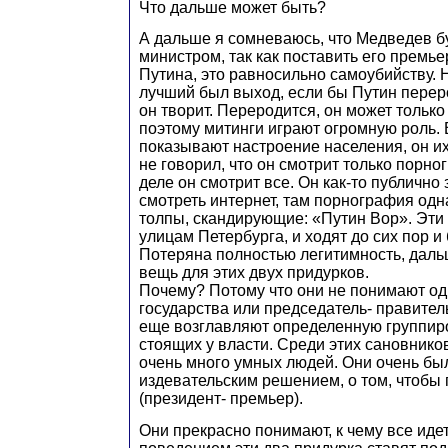
Что дальше может быть?
А дальше я сомневаюсь, что Медведев б
министром, так как поставить его премь
Путина, это равносильно самоубийству.
лучший был выход, если бы Путин переро
он творит. Переродится, он может тольк
поэтому митинги играют огромную роль. 
показывают настроение населения, он их
не говорил, что он смотрит только порн
деле он смотрит все. Он как-то публично 
смотреть интернет, там порнография одн
толпы, скандирующие: «Путин Вор». Эти
улицам Петербурга, и ходят до сих пор и 
Потеряна полностью легитимность, дал
вещь для этих двух придурков.
Почему? Потому что они не понимают од
государства или председатель- правитель
еще возглавляют определенную группиро
стоящих у власти. Среди этих сановников
очень много умных людей. Они очень бы
издевательским решением, о том, чтобы
(президент- премьер).
Они прекрасно понимают, к чему все идет