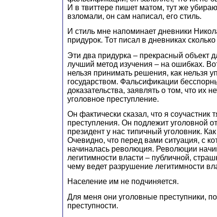
И в твиттере пишет матом, тут же убирают
взломали, он сам написал, его стиль.
И стиль мне напоминает дневники Николая
придурок. Тот писал в дневниках сколько
Эти два придурка – прекрасный объект 
лучший метод изучения – на ошибках. Во
нельзя принимать решения, как нельзя у
государством. Фальсификации бесспорн
доказательства, заявлять о том, что их н
уголовное преступление.
Он фактически сказал, что я соучастник 
преступления. Он подлежит уголовной от
президент у нас типичный уголовник. Ка
Очевидно, что перед вами ситуация, с ко
начиналась революция. Революции начи
легитимности власти – публичной, страш
чему ведет разрушение легитимности вл
Население им не подчиняется.
Для меня они уголовные преступники, 
преступности.