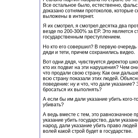
Все остальное было, естественно, фаль
доказано сотнями протоколов, которые
выложены в интернет.
Я их смотрел, я смотрел десятка два про
везде по 200-300% за ЕР. Это является
государственным преступлением.
Но кто его совершил? В первую очередь
дяди и тети, причем сохранились видео.
Вот одни дядя, чувствуется директор шко
кто их подвиг на эти нарушения? Чем он
что продали свою страну. Как они дальше
всю страну показали этих людей. Объясн
поведение: ну и что, что дали указание?
бросаться их выполнять?
А если бы им дали указание убить кого-то
убивать?
А ведь вместе с тем, это равнозначное п
указание убить государство, дали указан
народ, дали указание убить право людей
волей какой строй будет в государстве.