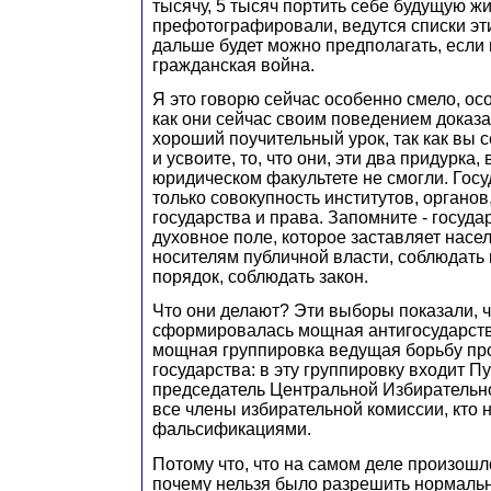
тысячу, 5 тысяч портить себе будущую ж
префотографировали, ведутся списки эти
дальше будет можно предполагать, если 
гражданская война.
Я это говорю сейчас особенно смело, ос
как они сейчас своим поведением доказал
хороший поучительный урок, так как вы 
и усвоите, то, что они, эти два придурка,
юридическом факультете не смогли. Госу
только совокупность институтов, органов,
государства и права. Запомните - госуда
духовное поле, которое заставляет насе
носителям публичной власти, соблюдать
порядок, соблюдать закон.
Что они делают? Эти выборы показали, чт
сформировалась мощная антигосударств
мощная группировка ведущая борьбу пр
государства: в эту группировку входит П
председатель Центральной Избирательно
все члены избирательной комиссии, кто
фальсификациями.
Потому что, что на самом деле произошл
почему нельзя было разрешить нормаль