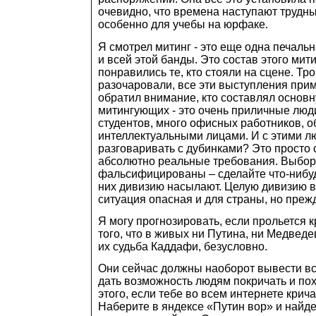
очевидно, что времена наступают трудны
особенно для учебы на юрфаке.
Я смотрел митинг - это еще одна печаль
и всей этой банды. Это состав этого мит
понравились те, кто стояли на сцене. Т
разочаровали, все эти выступления при
обратил внимание, кто составлял основн
митингующих - это очень приличные люди,
студентов, много офисных работников, 
интеллектуальными лицами. И с этими л
разговаривать с дубинками? Это просто 
абсолютно реальные требования. Выбо
фальсифицированы – сделайте что-нибудь
них дивизию насылают. Целую дивизию в
ситуация опасная и для страны, но прежд
Я могу прогнозировать, если прольется к
того, что в живых ни Путина, ни Медведе
их судьба Каддафи, безусловно.
Они сейчас должны наоборот вывести вс
дать возможность людям покричать и по
этого, если тебе во всем интернете кричат
Наберите в яндексе «Путин вор» и найде