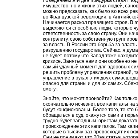
поведением эти два придурка ставят под 
имущество, но и жизни этих людей, сан
можно предсказать, как было во всех рев
во Французской революции, в Английско
Начинается раскол правящего строя. В 
выделяются способные люди, которые ч
ответственность за свою страну. Они н
контрэлиту, свою собственную группировк
за власть. В России эта борьба за власть
разрушению государства. Сейчас, я дума
не будет, потому что Запад тоже находит
кризисе. Заняться нами они особенно не 
самый удачный момент для здоровых си
решить проблему управления страной, та
управление в руках этих двух сумасшед
опасно для страны и для их самих. Сбеж
смогут.
Знайте, что может произойти? Как только
окончательно исчезнет, все капиталы на 
будут конфискованы. Более того, те кто б
обращаться в суд, окажутся сами в тюрьм
трудно будет западным юристам доказат
происхождение этих капиталов. Там капи
которые в тысячу раз превосходят их о
Они не понимают, что 20ая статья, котор