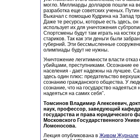
могло. Миллиарды долларов пошли на ве
разработка еще советских ученых. Путин
Выкачал с помощью Кудрина на Запад т
Даже те ресурсы, которые есть здесь, он 
использует их для уничтожения субтропи
Спортсмены будут там играть на костях р
стариков. Так как эти деньги были забран
губерний. Эти бессмысленные сооружен
олимпиады будут не нужны.
Уничтожение легитимности власти отказ 
убийцами, преступниками. Осознание е
населения - дает надежны на лучшее. Са
здесь один плюс: предательство верхушк
сознанию гражданского общества. У люд
сознание, что на государство надеяться 
надеяться на самих себя".
Томсинов Владимир Алексеевич, док
наук, профессор, заведующий кафед
государства и права юридического ф
Московского Государственного Униве
Ломоносова.
Лекция опубликована в
Живом Журнале