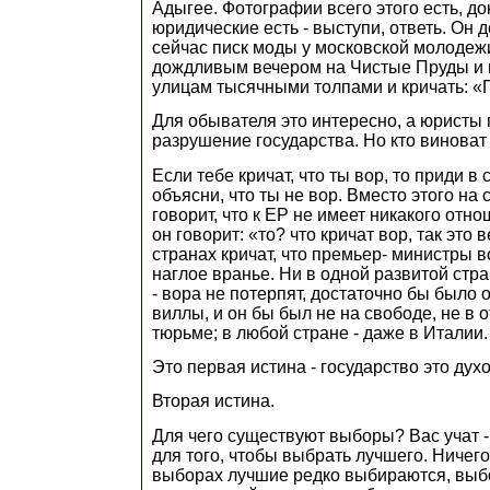
Адыгее. Фотографии всего этого есть, до
юридические есть - выступи, ответь. Он 
сейчас писк моды у московской молодежи
дождливым вечером на Чистые Пруды и 
улицам тысячными толпами и кричать: «
Для обывателя это интересно, а юристы 
разрушение государства. Но кто виноват
Если тебе кричат, что ты вор, то приди в 
объясни, что ты не вор. Вместо этого на
говорит, что к ЕР не имеет никакого отно
он говорит: «то? что кричат вор, так это в
странах кричат, что премьер- министры 
наглое вранье. Ни в одной развитой стр
- вора не потерпят, достаточно бы было
виллы, и он бы был не на свободе, не в о
тюрьме; в любой стране - даже в Италии.
Это первая истина - государство это дух
Вторая истина.
Для чего существуют выборы? Вас учат 
для того, чтобы выбрать лучшего. Ничего
выборах лучшие редко выбираются, выб