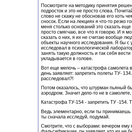
Посмотрите на методику принятия решени
подросток и это не просто слова. Почитай
слово не скажу не обосновав его хоть че
сносок. Если на лекциях я что-то резко г
меня столько оснований это сказать еще 
просто смягчаю, все что я говорю. И я м
сказать о них, я их не считаю вообще лю
объекты научного исследования. Я бы с 
исследовал в психологической лаборатор
занять такую должность и так себя вести 
укладывается в голове.
Вот еще мелочь – катастрофа самолета в
день заявляет: запретить полеты ТУ- 134
расследовал?!
Потом оказалось, что штурман пьяный бы
аэродром. Значит дело-то не в самолете
Катастрофа ТУ-154 - запретить ТУ -154. 
Ведь элементарно, если ты принимаешь 
ты сначала исследуй, подумай.
Смотрите, что с выборами: вечером ему 
фальсификации, он заявляет, что их не б