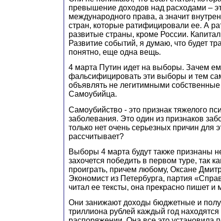
превышение доходов над расходами – э
международного права, а значит внутрен
стран, которые ратифицировали ее. А р
развитые страны, кроме России. Капитал
Развитие событий, я думаю, что будет тр
понятно, еще одна вещь.
4 марта Путин идет на выборы. Зачем е
фальсифицировать эти выборы и тем сам
объявлять не легитимными собственные
Самоубийца.
Самоубийство - это признак тяжелого пс
заболевания. Это один из признаков заб
только нет очень серьезных причин для эт
рассчитывает?
Выборы 4 марта будут также признаны н
захочется победить в первом туре, так ка
проиграть, причем любому, Оксане Дмит
Экономист из Петербурга, партия «Спра
читал ее тексты, она прекрасно пишет и 
Они занижают доходы бюджетные и получа
триллиона рублей каждый год находятся
распоряжении. Она все это установила 