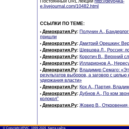
Постоянный URL лекции
http://devo4ka-
e.livejournal.com/10482.html
ССЫЛКИ ПО ТЕМЕ:
Демократия.Ру
:
Полунин А., Бандерлог
•
пришли
Демократия.Ру
:
Дмитрий Орешкин: Ве
•
Демократия.Ру
:
Шевцова Л., Россия: л
•
Демократия.Ру
:
Коротич В., Верхний с
•
Демократия.Ру
:
Илларионов А., Нерес
•
Демократия.Ру
:
Владимир Семаго: «Э
•
результатов выборов, а заговор с целью
удержания власти»
Демократия.Ру
:
Кох А., Партия, Влад
•
Демократия.Ру
:
Дубнов А., По ком зво
•
колокол"
Демократия.Ру
:
Жовер В., Откровения 
•
©
Copyright
ИРИС, 1999-2026
Карта сайта