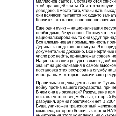
миллионов сайтов. Составляются списки
этой правящей элиты. Они это затянули, 
доведено. Вместо того, чтобы дать выход
они всячески пытаются их куда-то загнат
Кончится это плохо, совершенно очевидн
Еще один пункт – национализация ресурсо
необходимо, безусловно. Потому что, ес
национализированы, то они будут прина
Вся алюминиевая промышленность прин
Дерипаска подставная фигура. Это юрид
документально доказано. Все нефтяные 
числе рос нефть, принадлежат совсем не
Национализация ресурсов имеет двойное
значит национализация в самом высоком
постановка этих ресурсов на службу наш
иностранцам, которые выкачивают ресур
Правильная оценка деятельности Путина
войну против нашего государства, прич
В чем она выражается? Разрушение арми
поставлен торговец мебелью, который б
разрушил, армии практически нет. В 2004
Буша уничтожен транспортный железно
комплекс, которого боялись как огня НА
уничтожения этого комплекса, ни о како