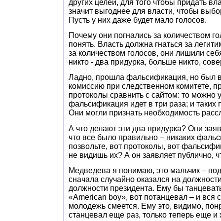
других целей, для того чтобы придать вл
значит выгоднее для власти, чтобы выб
Пусть у них даже будет мало голосов.
Почему они погнались за количеством го
понять. Власть должна гнаться за легит
за количеством голосов, они лишили себ
никто - два придурка, больше никто, сов
Ладно, прошла фальсификация, но был в
комиссию при следственном комитете, пр
протоколы сравнить с сайтом: то можно у
фальсификация идет в три раза; и таких 
Они могли признать необходимость расс
А что делают эти два придурка? Они заяв
что все было правильно – никаких фаль
позвольте, вот протоколы, вот фальсифи
не видишь их? А он заявляет публично, чт
Медведева я понимаю, это мальчик – под
сначала случайно оказался на должности
должности президента. Ему бы танцевать
«American boy», вот потанцевал – и вся 
молодежь смеется. Ему это, видимо, пон
станцевал еще раз, только теперь еще и