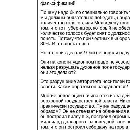
фальсификаций.
Почему надо было специально говорить т
мы должны обязательно победить, набр
количество голосов, или Медведеву гово
том, что тот губернатор, который не обе
количество голосов будет снят с должност
понять. Потому что при честных выборо
30%. И это достаточно.
Но что они сделали? Они не поняли одну
Они на конституционном праве не усвои
нельзя разрушать духовное поле государ
они это делают?
Это разрушение авторитета носителей г
власти. Каким образом он разрушается?
Многие революции начинаются из-за дей
верховной государственной власти. Нико
практически государство, Путин разрушае
образом? Он не отвечает на обвинения в 
он построил виллу в S, построил огромн
миллиард долларов в заповедной зоне п
том, что он построил себе дачу на горе 