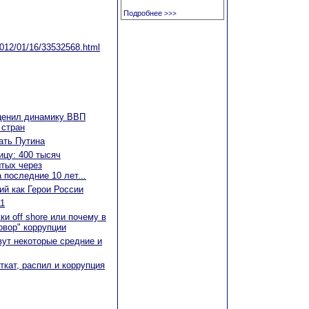
Подробнее
>>>
/2012/01/16/33532568.html
ценил динамику ВВП
 стран
ать Путина
ицу: 400 тысяч
тых через
 последние 10 лет...
ий как Герои России
11
и off shore или почему в
овор" коррупции
вут некоторые средние и
ткат, распил и коррупция