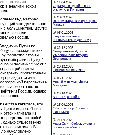
лучше отражает
11.04.2026
ор в аналитической
Однажды в одной стране
отключили Интернет
виль.
28.03.2026
 слабых индикаторах
Эксплуатация как идея-фикс
ствующий уже длительное
Маркса
ии с большинством других
емени выявили
05.01.2026
Надо заниматься
моделью России.
профилактикой диктатур
Владимир Путин по-
31.12.2025
беду на президентских
Свод понятий Русской
к руководство страны
Империи. Конституция
Беспредела
нную выборами в Думу 4
тановки политических сил.
20.12.2025
и правящей партии
Прямая линия и КВН
монстранты протестовали
ед президентскими
06.11.2025
Новый мэр Нью-Йорка
олгосрочной перспективе
Мамдани
ее высокое качество
 рейтинги России, однако
29.10.2025
повысилась.
За что идет война
 бегства капитала, что
25.09.2025
вы Центрального банка
Обмен и потребление в
экономике
й отток капитала из
что представляет собой
21.09.2025
., однако существенно
Адам Смит, бобры, олени и
оттока капитала в IV
пропорции обмена
было обусловлено
12.09.2025