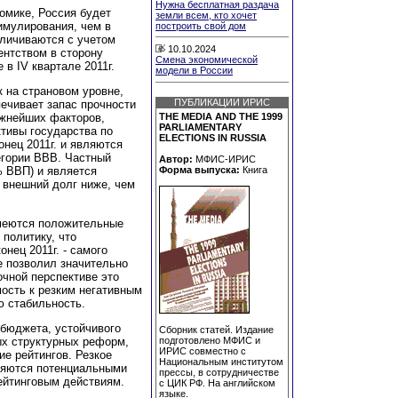
Нужна бесплатная раздача
омике, Россия будет
земли всем, кто хочет
имулирования, чем в
построить свой дом
еличиваются с учетом
10.10.2024
ентством в сторону
Смена экономической
 в IV квартале 2011г.
модели в России
к на страновом уровне,
ПУБЛИКАЦИИ ИРИС
печивает запас прочности
ажнейших факторов,
THE MEDIA AND THE 1999
PARLIAMENTARY
тивы государства по
ELECTIONS IN RUSSIA
онец 2011г. и являются
егории BBB. Частный
Автор:
МФИС-ИРИС
% ВВП) и является
Форма выпуска:
Книга
 внешний долг ниже, чем
имеются положительные
политику, что
нец 2011г. - самого
е позволил значительно
очной перспективе это
ость к резким негативным
ю стабильность.
бюджета, устойчивого
Сборник статей. Издание
х структурных реформ,
подготовлено МФИС и
ИРИС совместно с
е рейтингов. Резкое
Национальным институтом
ляются потенциальными
прессы, в сотрудничестве
ейтинговым действиям.
с ЦИК РФ. На английском
языке.