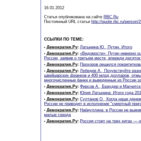
16.01.2012
Статья опубликована на сайте
RBC.Ru
Постоянный URL статьи
http://quote.rbc.ru/person
ССЫЛКИ ПО ТЕМЕ:
Демократия.Ру
:
Латынина Ю., Путин. Итого
•
Демократия.Ру
:
«Ведомости»: Путин неверно о
•
России, заявив о третьем месте, впереди десяток
Демократия.Ру
:
Прохоров решился покрититков
•
Демократия.Ру
:
Лебедев А., Почувствуйте разн
•
швейцарских франков и 400 млрд долларов, отмы
многочисленные банки и выведенные из России за
Демократия.Ру
:
Фирсов А., Браудер и Магнитск
•
Демократия.Ру
:
Юлия Латынина: Итоги года 20
•
Демократия.Ру
:
Султанов О., Когда наши денежк
•
России не приводят в исполнение "смертный приг
Демократия.Ру
:
Набиуллина: в России не выжи
•
малые города
Демократия.Ру
:
Россия стоит на трех китах — о
•