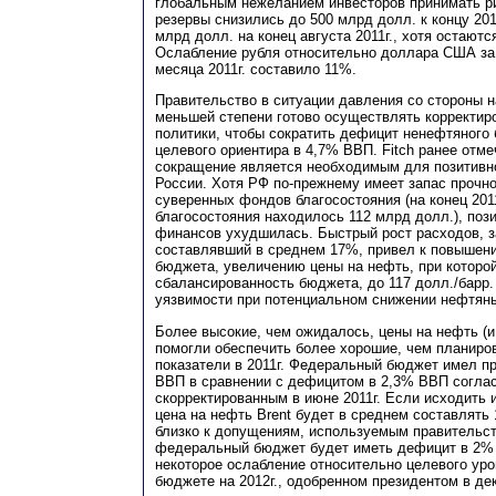
глобальным нежеланием инвесторов принимать р
резервы снизились до 500 млрд долл. к концу 201
млрд долл. на конец августа 2011г., хотя остают
Ослабление рубля относительно доллара США за
месяца 2011г. составило 11%.
Правительство в ситуации давления со стороны 
меньшей степени готово осуществлять корректир
политики, чтобы сократить дефицит ненефтяного
целевого ориентира в 4,7% ВВП. Fitch ранее отме
сокращение является необходимым для позитивно
России. Хотя РФ по-прежнему имеет запас прочн
суверенных фондов благосостояния (на конец 201
благосостояния находилось 112 млрд долл.), поз
финансов ухудшилась. Быстрый рост расходов, за 
составлявший в среднем 17%, привел к повышен
бюджета, увеличению цены на нефть, при которой
сбалансированность бюджета, до 117 долл./барр. 
уязвимости при потенциальном снижении нефтяны
Более высокие, чем ожидалось, цены на нефть (и
помогли обеспечить более хорошие, чем планир
показатели в 2011г. Федеральный бюджет имел п
ВВП в сравнении с дефицитом в 2,3% ВВП согла
скорректированным в июне 2011г. Если исходить 
цена на нефть Brent будет в среднем составлять 
близко к допущениям, используемым правительств
федеральный бюджет будет иметь дефицит в 2% 
некоторое ослабление относительно целевого уро
бюджете на 2012г., одобренном президентом в де