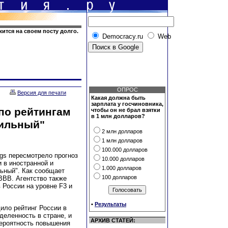
ится на своем посту долго.
Democracy.ru
Web
ОПРОС
Версия для печати
Какая должна быть
зарплата у госчиновника,
 по рейтингам
чтобы он не брал взятки
в 1 млн долларов?
бильный"
2 млн долларов
1 млн долларов
100.000 долларов
ngs пересмотрело прогноз
10.000 долларов
 в иностранной и
1.000 долларов
льный". Как сообщает
100 долларов
ВВВ. Агентство также
 России на уровне F3 и
•
Результаты
дило рейтинг России в
деленность в стране, и
АРХИВ СТАТЕЙ:
Вероятность повышения