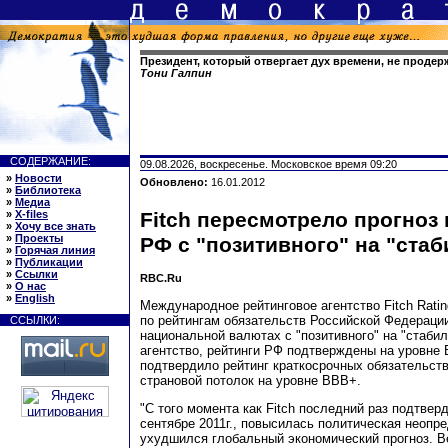
Президент, который отвергает дух времени, не продерж
Тони Галпин
СОДЕРЖАНИЕ:
09.08.2026, воскресенье. Московское время 09:20
»
Новости
Обновлено:
16.01.2012
»
Библиотека
»
Медиа
»
X-files
Fitch пересмотрело прогноз
»
Хочу все знать
»
Проекты
РФ с "позитивного" на "ста
»
Горячая линия
»
Публикации
»
Ссылки
RBC.Ru
»
О нас
»
English
Международное рейтинговое агентство Fitch Rati
по рейтингам обязательств Российской Федерации
ССЫЛКИ:
национальной валютах с "позитивного" на "стаби
агентство, рейтинги РФ подтверждены на уровне 
подтвердило рейтинг краткосрочных обязательств
страновой потолок на уровне ВВВ+.
"С того момента как Fitch последний раз подтвер
сентябре 2011г., повысилась политическая неопре
ухудшился глобальный экономический прогноз. 