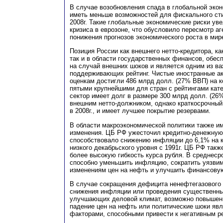
В случае возобновления спада в глобальной экон
иметь меньше возможностей для фискального ст
2008г. Такие глобальные экономические риски ув
кризиса в еврозоне, что обусловило пересмотр аг
понижения прогнозов экономического роста в мире
Позиция России как внешнего нетто-кредитора, ка
так и в области государственных финансов, обес
на случай внешних шоков и является одним из в
поддерживающих рейтинг. Чистые иностранные ак
оценкам достигли 486 млрд долл. (27% ВВП) на к
пятыми крупнейшими для стран с рейтингами кат
сектор имеет долг в размере 300 млрд долл. (26
внешним нетто-должником, однако краткосрочный
в 2008г., и имеет лучшее покрытие резервами.
В области макроэкономической политики также 
изменения. ЦБ РФ ужесточил кредитно-денежную 
способствовало снижению инфляции до 6,1% на ко
низкого декабрьского уровня с 1991г. ЦБ РФ такж
более высокую гибкость курса рубля. В среднеср
способно уменьшить инфляцию, сократить уязвим
изменениям цен на нефть и улучшить финансову
В случае сокращения дефицита ненефтегазового 
снижения инфляции или проведения существенны
улучшающих деловой климат, возможно повышени
падение цен на нефть или политические шоки яв
факторами, способными привести к негативным р