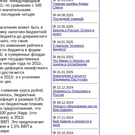
иски. Международные
Главная ошибка Адама
1г. по сравнению с 545
Смита
ся значительными.
 последние четыре
04.08.2025
Последний трамвай
22.05.2025
населения может быть в
Европа и Россия. Огород и
овку налогово-бюджетной
козел
 бюджета до докризисного
чало, что такое
18.01.2025
го изменения рейтинга
Стратегия "кочевого
бандита"
ости бюджета в форме
1г. в суверенных фондах
08.01.2025
иция государственных
Что Маркс и Энгельс не
четыре года по 2011г.,
поняли в потреблении
ию дефицита ненефтяного
 достигается
01.01.2025
Новогодняя статья от
в 2012г. и к усилению
Владимира Пастухова
х цен.
22.12.2024
 снижение курса рубля)
Уязвимость Орешника и
овалось, бюджетные
России
рофицит в размере 0,8%
08.12.2024
сно бюджетным планам,
Процесс образования цен по
из предположения, что
Бем-Баверку
100 долл./барр. (что
ом), в 2012г.
27.11.2024
Бем-Баверк о ценности и
ВВП. Это предполагает
цене
вня в 1,5% ВВП в
кабре.
20.10.2024