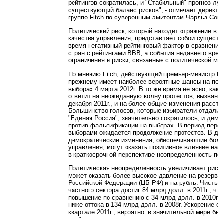
рейтингов сократилась, и "Стабильный" прогноз 
существующий баланс рисков", - отмечает директ
группе Fitch по суверенным эмитентам Чарльз Се
Политический риск, который находит отражение в
качества управления, представляет собой суще
время негативный рейтинговый фактор в сравнен
стран с рейтингами BBB, а события недавнего вр
ограничения и риски, связанные с политической 
По мнению Fitch, действующий премьер-министр 
прежнему имеет наиболее вероятные шансы на по
выборах 4 марта 2012г. В то же время не ясно, ка
ответит на неожиданную волну протестов, вызва
декабря 2011г., и на более общие изменения расс
Большинство голосов, которые избиратели отдал
"Единая Россия", значительно сократилось, и де
против фальсификации на выборах. В период пер
выборами ожидается продолжение протестов. В д
демократические изменения, обеспечивающие бол
управления, могут оказать позитивное влияние на
в краткосрочной перспективе неопределенность 
Политическая неопределенность увеличивает риск
может оказать более высокое давление на резер
Российской Федерации (ЦБ РФ) и на рубль. Чисты
частного сектора достиг 84 млрд долл. в 2011г., 
повышение по сравнению с 34 млрд долл. в 2010г
ниже оттока в 134 млрд долл. в 2008г. Ускорение 
квартале 2011г., вероятно, в значительной мере 