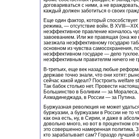
договариваться с ними, а не враждовать,
каждый должен заботиться о своих гражда
Еще один фактор, который способствует
режима, — отсутствие войн. В XVIII—XIX
неэффективное правление кончалось ч
завоеванием. Или же правящая (она же 
заезжала неэффективному государю таба
основном из чувства самосохранения, по
неэффективном государе — дело тухлое
неэффективным правителям ничего не гр
В-третьих, еще век назад любые реформ
державе точно знали, что они хотят: рыно
сейчас какой идеал? Построить welfare st
Так бабок столько нет. Провести настоя
Большинство в Боливии — за Моралеса,
Ахмадинеджада, в России — за Путина.
Буржуазная революция не может удаться 
буржуазии, а буржуазии в России не то ч
как она есть, ну, в Сирии, и даже в абс
довольно много, но вот в процентном от
это совершенно намеренная политика. За
кто зарабатывает сам? Гораздо лучший 