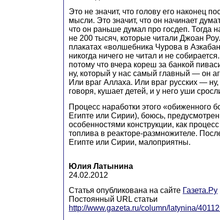
Это не значит, что голову его наконец п
мысли. Это значит, что он начинает дума
что он раньше думал про госдеп. Тогда 
не 200 тысяч, которые читали Джоан Роу
плакатах «волшебника Чурова в Азкабан»
никогда ничего не читал и не собирается.
потому что вчера кореш за банкой пивасик
ну, который у нас самый главный — он а
Или враг Аллаха. Или враг русских — ну,
говоря, кушает детей, и у него уши сросл
Процесс наработки этого «обиженного б
Египте или Сирии), боюсь, предусмотре
особенностями конструкции, как процесс
топлива в реакторе-размножителе. Послед
Египте или Сирии, малоприятны.
Юлия Латынина
24.02.2012
Статья опубликована на сайте
Газета.Ру
Постоянный URL статьи
http://www.gazeta.ru/column/latynina/4011