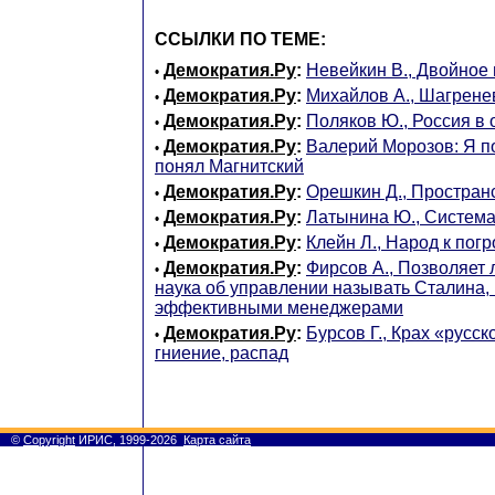
ССЫЛКИ ПО ТЕМЕ:
Демократия.Ру
:
Невейкин В., Двойное
•
Демократия.Ру
:
Михайлов А., Шагрене
•
Демократия.Ру
:
Поляков Ю., Россия в 
•
Демократия.Ру
:
Валерий Морозов: Я по
•
понял Магнитский
Демократия.Ру
:
Орешкин Д., Простран
•
Демократия.Ру
:
Латынина Ю., Система
•
Демократия.Ру
:
Клейн Л., Народ к погр
•
Демократия.Ру
:
Фирсов А., Позволяет
•
наука об управлении называть Сталина,
эффективными менеджерами
Демократия.Ру
:
Бурсов Г., Крах «русск
•
гниение, распад
©
Copyright
ИРИС, 1999-2026
Карта сайта