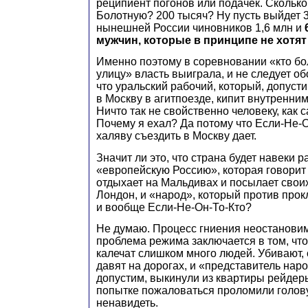
реципиент погонов или подачек. Сколько
Болотную? 200 тысяч? Ну пусть выйдет 3
нынешней России чиновников 1,6 млн и
мужчин, которые в принципе не хотят
Именно поэтому в соревновании «кто б
улицу» власть выиграла, и не следует о
что уральский рабочий, который, допусти
в Москву в агитпоезде, кипит внутренни
Ничто так не свойственно человеку, как
Почему я ехал? Да потому что Если-Не-О
халяву съездить в Москву дает.
Значит ли это, что страна будет навеки 
«европейскую Россию», которая говорит 
отдыхает на Мальдивах и посылает своих
Лондон, и «народ», который против про
и вообще Если-Не-Он-То-Кто?
Не думаю. Процесс гниения неостановим
проблема режима заключается в том, чт
калечат слишком много людей. Убивают,
давят на дорогах, и «представитель наро
допустим, выкинули из квартиры рейдеры
попытке пожаловаться проломили голову
ненавидеть.