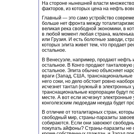
На стороне нынешней власти множеств
факторов, из которых цена на нефть вов
Главный — это само устройство совреме
больше нет фронта между тоталитаризмо
великая река свободной экономики, в ко
в любой момент любая страна, маленька
или Грузия. И есть болотные заводи, стр
которых элита живет тем, что продает ре
остальное.
В Венесуэле, например, продают нефть 
остальное. В Конго продают танталовую 
остальное. Элита обычно объясняет наро
враги (Запад, США, транснациональные 
него соки, но дело обстоит ровно наоборо
исчезнет тантал (нужный в электронных у
транснациональные корпорации будут по
месте. А вот если исчезнут электронные 
конголезским людоедам некуда будет пр
В отличие от тоталитарных стран, котор
свободный мир, страны-паразиты завоев
собираются. Если они завоюют свободный
покупать айфоны? Страны-паразиты не о
кроме собственных граждан, и Запад пр