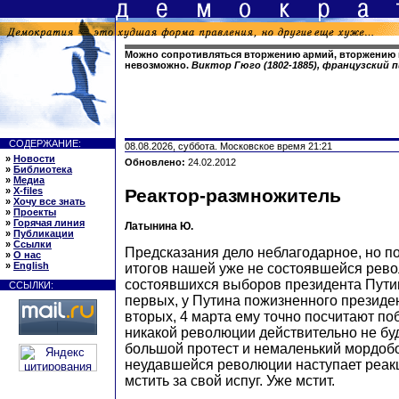
Можно сопротивляться вторжению армий, вторжению 
невозможно.
Виктор Гюго (1802-1885), французский 
СОДЕРЖАНИЕ:
08.08.2026, суббота. Московское время 21:21
»
Новости
Обновлено:
24.02.2012
»
Библиотека
»
Медиа
»
X-files
Реактор-размножитель
»
Хочу все знать
»
Проекты
»
Горячая линия
Латынина Ю.
»
Публикации
»
Ссылки
Предсказания дело неблагодарное, но п
»
О нас
»
English
итогов нашей уже не состоявшейся рев
состоявшихся выборов президента Путин
ССЫЛКИ:
первых, у Путина пожизненного президент
вторых, 4 марта ему точно посчитают поб
никакой революции действительно не буде
большой протест и немаленький мордобо
неудавшейся революции наступает реакц
мстить за свой испуг. Уже мстит.