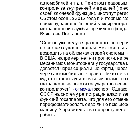
автомобилей и т. д.). При этом правовы
контроля за внутренней миграцией (то е
своей ключевой функции), институт регис
Об этом осенью 2012 года в интервью га
примеру, заявлял бывший замдиректора
миграционной службы, президент фонда 
Вячеслав Поставнин.
"Сейчас уже ведутся разговоры, не верну
но это же глупость полная. Не стоит пыта
возродить на обломках старой системы, 
В США, например, нет ни прописки, ни р
механизмов мониторинга у государства 
делается через социальные карты, чере
через автомобильные права. Никто не за
куда-то ставить унизительный штамп, но
миграционные потоки государство ненав
контролирует", -
отмечал
эксперт. Однако
СССР на систему регистрации власти за
функций госаппарата, что для его отме
переформатировать едва ли не всю бюр
машину. У правительства попросту нет с
работы.