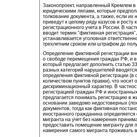
Законопроект, направленный Кремлем в 
юридическими ляпами, которые предпол
толкование документа, а также, если их 
приведут к целому ряду казусов и росту 
регистрационного учета в России. В част
вводит термин "фиктивная регистрация",
устанавливается уголовная ответственн
трехлетним сроком или штрафом до пол
Определение фиктивной регистрации вне
о свободе перемещения граждан РФ, и в 
который предлагает дополнить статью 332
разных категорий нарушителей вводятся
определения фиктивной регистрации (в с
количеством пунктов правки), что носит 
дискриминационный характер. В частнос
регистрацией граждан РФ и иностранны
предлагается понимать регистрацию в 
основании заведомо недостоверных (ло
документов, тогда как фиктивная постано
иностранного гражданина определяется 
мигранта на учет без намерения прини
предоставить помещение мигранту для 
намерения самого мигранта проживать в