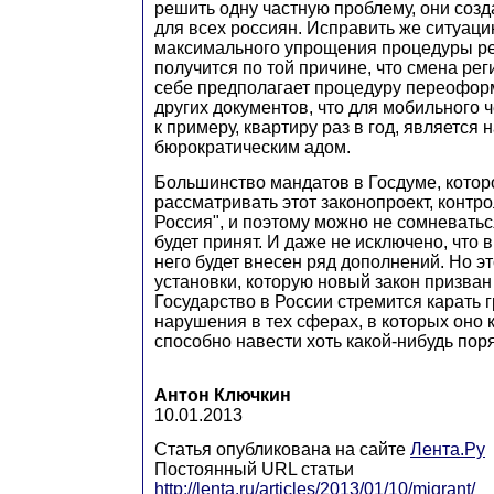
решить одну частную проблему, они созд
для всех россиян. Исправить же ситуаци
максимального упрощения процедуры ре
получится по той причине, что смена ре
себе предполагает процедуру переофор
других документов, что для мобильного 
к примеру, квартиру раз в год, является
бюрократическим адом.
Большинство мандатов в Госдуме, котор
рассматривать этот законопроект, контр
Россия", и поэтому можно не сомневатьс
будет принят. И даже не исключено, что 
него будет внесен ряд дополнений. Но э
установки, которую новый закон призван
Государство в России стремится карать 
нарушения в тех сферах, в которых оно 
способно навести хоть какой-нибудь пор
Антон Ключкин
10.01.2013
Статья опубликована на сайте
Лента.Ру
Постоянный URL статьи
http://lenta.ru/articles/2013/01/10/migrant/