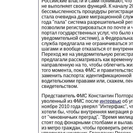
Российские власти и сами понимают, что
не выполняет своих функций. К началу 2
бессмысленность процедуры регистрации,
стала очевидна даже миграционной служ
года "пала" система разрешительной ре
позволили регистрироваться по почте и 
портал государственных услуг, что было
уведомительной системе), а Федеральн
служба предлагала не ограничиваться 
шагами и вообще отказаться от внутренн
Переход же на уведомительную регистр
предлагали рассматривать как временну
направленную на то, чтобы облегчить жи
того момента, пока ФМС и правительство
заменить паспорта: идентификационной 
водительскими правами или, скажем, п
свидетельством.
Представитель ФМС Константин Полтора
уволенный из ФМС после
интервью
об уг
ноябре 2010 года уверял "Интерфакс", ч
хотели бы, чтобы внутренняя миграция р
от "чиновничьих преград". "Время мили
стоят под фонарными столбами и выла
из метро граждан, чтобы проверить регис