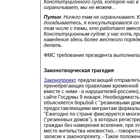
Конституционного суда, которое нас в
ограничивает, мы не можем…
Путин
: Ничего там не ограничивает. К
догадываетесь, я консультировался со
том числе с теми, кто работает вмес
Конституционным судом: у нас есть п
наведения здесь более жесткого порядк
делать
.
ФМС требование президента выполнила
Законотворческая трагедия
Законопроект
, предлагающий отправлять
пренебрегающих правилами временной р
вместе с ними - и нарушителей-россиян)
сайте Госдумы 9 января. Необходимость
объясняется борьбой с "резиновыми дом
предоставляющими мигрантам формаль
"Ежегодно по стране фиксируются мног
("резиновых домов"), в которых регистр
граждан без намерения вселения, при э
место жительства неизвестно, - говорит
записке к законопроекту. - Такое положе