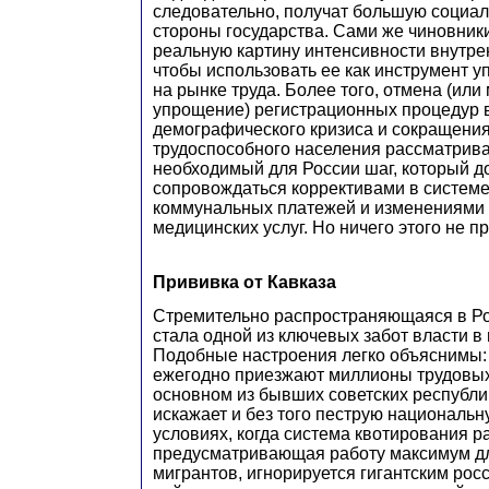
следовательно, получат большую социа
стороны государства. Сами же чиновник
реальную картину интенсивности внутре
чтобы использовать ее как инструмент 
на рынке труда. Более того, отмена (ил
упрощение) регистрационных процедур 
демографического кризиса и сокращени
трудоспособного населения рассматрива
необходимый для России шаг, который 
сопровождаться коррективами в системе
коммунальных платежей и изменениями 
медицинских услуг. Но ничего этого не п
Прививка от Кавказа
Стремительно распространяющаяся в Р
стала одной из ключевых забот власти в
Подобные настроения легко объяснимы:
ежегодно приезжают миллионы трудовых
основном из бывших советских республик
искажает и без того пеструю национальн
условиях, когда система квотирования р
предусматривающая работу максимум д
мигрантов, игнорируется гигантским рос