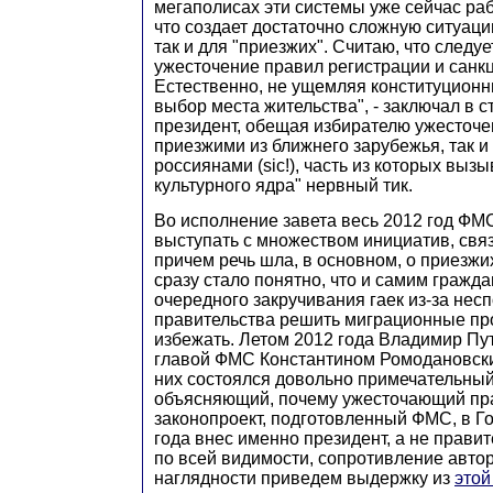
мегаполисах эти системы уже сейчас ра
что создает достаточно сложную ситуаци
так и для "приезжих". Считаю, что следуе
ужесточение правил регистрации и санкц
Естественно, не ущемляя конституционн
выбор места жительства", - заключал в 
президент, обещая избирателю ужесточен
приезжими из ближнего зарубежья, так и
россиянами (sic!), часть из которых вызы
культурного ядра" нервный тик.
Во исполнение завета весь 2012 год Ф
выступать с множеством инициатив, свя
причем речь шла, в основном, о приезжи
сразу стало понятно, что и самим гражд
очередного закручивания гаек из-за нес
правительства решить миграционные пр
избежать. Летом 2012 года Владимир Пут
главой ФМС Константином Ромодановским
них состоялся довольно примечательный
объясняющий, почему ужесточающий пр
законопроект, подготовленный ФМС, в Г
года внес именно президент, а не правит
по всей видимости, сопротивление авто
наглядности приведем выдержку из
этой