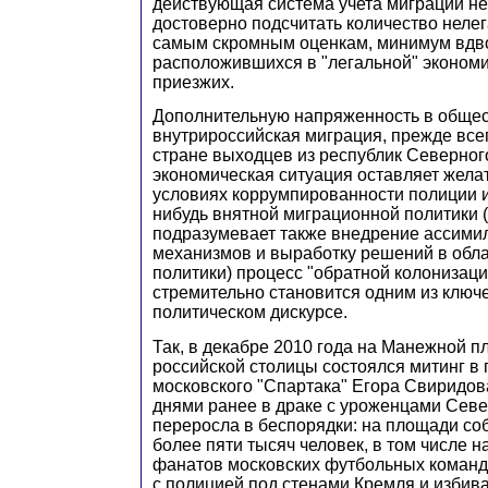
действующая система учета миграций не
достоверно подсчитать количество нелег
самым скромным оценкам, минимум вдв
расположившихся в "легальной" эконом
приезжих.
Дополнительную напряженность в общес
внутрироссийская миграция, прежде все
стране выходцев из республик Северного
экономическая ситуация оставляет желат
условиях коррумпированности полиции и 
нибудь внятной миграционной политики (
подразумевает также внедрение ассим
механизмов и выработку решений в обла
политики) процесс "обратной колонизаци
стремительно становится одним из ключ
политическом дискурсе.
Так, в декабре 2010 года на Манежной п
российской столицы состоялся митинг в
московского "Спартака" Егора Свиридова
днями ранее в драке с уроженцами Севе
переросла в беспорядки: на площади соб
более пяти тысяч человек, в том числе 
фанатов московских футбольных команд
с полицией под стенами Кремля и избив