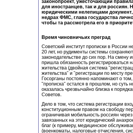
законопроект, ужесточающий правила
для иностранцев, так и для россиян.
юридическими нелепицами документ,
недрах ФМС, глава государства лично
чтобы та рассмотрела его в приорит
Время чиновничьих преград
Советский институт прописки в России н
20 лет, но рудименты системы сохраняют
законодательстве до сих пор. На смену и
пришла обязанность регистрироваться н
жительства (двойная система "регистрац
жительства" и "регистрации по месту пр
Госорганы постоянно напоминают о том,
"прописка" остался в прошлом, но суть 
оказалась чрезвычайно близка к порядка
Советов.
Дело в том, что система регистрации вхо
конституционным правом на свободу пе
ограничивая мобильность россиян через
завязанных на этот юридический анахр
благ (к примеру, медицинское обслужива
(военкоматы, налоговые отчисления, си