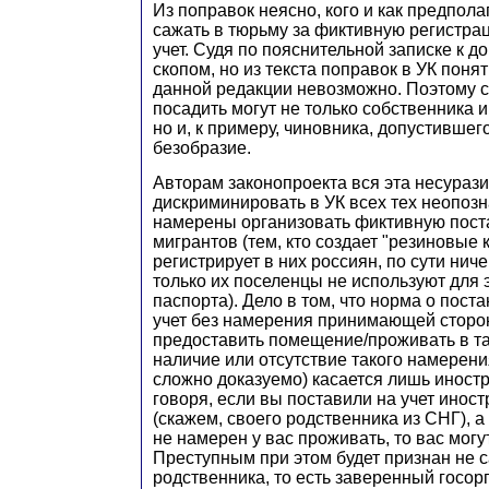
Из поправок неясно, кого и как предпол
сажать в тюрьму за фиктивную регистра
учет. Судя по пояснительной записке к до
скопом, но из текста поправок в УК понят
данной редакции невозможно. Поэтому ст
посадить могут не только собственника 
но и, к примеру, чиновника, допустивше
безобразие.
Авторам законопроекта вся эта несураз
дискриминировать в УК всех тех неопоз
намерены организовать фиктивную поста
мигрантов (тем, кто создает "резиновые 
регистрирует в них россиян, по сути ниче
только их поселенцы не используют для 
паспорта). Дело в том, что норма о пост
учет без намерения принимающей сторо
предоставить помещение/проживать в та
наличие или отсутствие такого намерени
сложно доказуемо) касается лишь иност
говоря, если вы поставили на учет инос
(скажем, своего родственника из СНГ), а 
не намерен у вас проживать, то вас могу
Преступным при этом будет признан не 
родственника, то есть заверенный госор