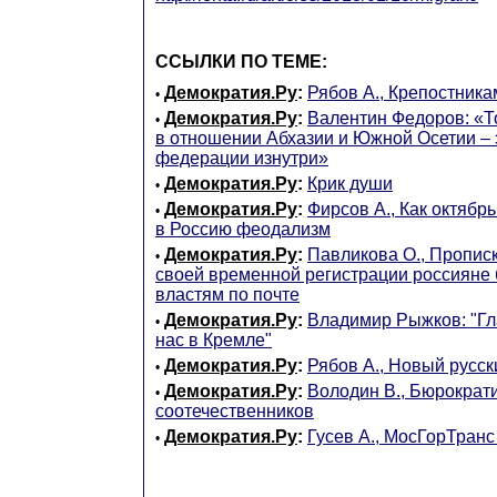
ССЫЛКИ ПО ТЕМЕ:
Демократия.Ру
:
Рябов А., Крепостника
•
Демократия.Ру
:
Валентин Федоров: «То
•
в отношении Абхазии и Южной Осетии – 
федерации изнутри»
Демократия.Ру
:
Крик души
•
Демократия.Ру
:
Фирсов А., Как октябрь
•
в Россию феодализм
Демократия.Ру
:
Павликова О., Прописк
•
своей временной регистрации россияне 
властям по почте
Демократия.Ру
:
Владимир Рыжков: "Гл
•
нас в Кремле"
Демократия.Ру
:
Рябов А., Новый русс
•
Демократия.Ру
:
Володин В., Бюрократ
•
соотечественников
Демократия.Ру
:
Гусев А., МосГорТранс
•