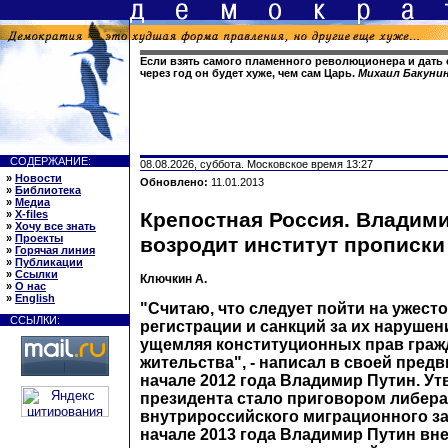
Если взять самого пламенного революционера и дать 
через год он будет хуже, чем сам Царь.
Михаил Бакуни
СОДЕРЖАНИЕ:
08.08.2026, суббота. Московское время 13:27
»
Новости
Обновлено:
11.01.2013
»
Библиотека
»
Медиа
»
X-files
Крепостная Россия. Владим
»
Хочу все знать
»
Проекты
возродит институт прописки
»
Горячая линия
»
Публикации
»
Ссылки
Ключкин А.
»
О нас
»
English
"Считаю, что следует пойти на ужест
ССЫЛКИ:
регистрации и санкций за их нарушени
ущемляя конституционных прав граж
жительства", - написал в своей пред
начале 2012 года Владимир Путин. У
президента стало приговором либер
внутрироссийского миграционного за
начале 2013 года Владимир Путин вне