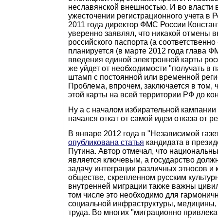
неславянской внешностью. И во власти 
ужесточении регистрационного учета в Р
2011 года директор ФМС России Конста
уверенно заявлял, что никакой отмены в
российского паспорта (а соответственно 
планируется (в марте 2012 года глава 
введения единой электронной карты рос
же уйдет от необходимости "получать в п
штамп с постоянной или временной реги
Проблема, впрочем, заключается в том, 
этой карты на всей территории РФ до кон
Ну а с началом избирательной кампании
начался откат от самой идеи отказа от р
В январе 2012 года в "Независимой газе
опубликована статья
кандидата в прези
Путина. Автор отмечал, что национальн
является ключевым, а государство долж
задачу интеграции различных этносов и 
обществе, скрепленном русским культур
внутренней миграции также важны циви
том числе это необходимо для гармонич
социальной инфраструктуры, медицины,
труда. Во многих "миграционно привлека