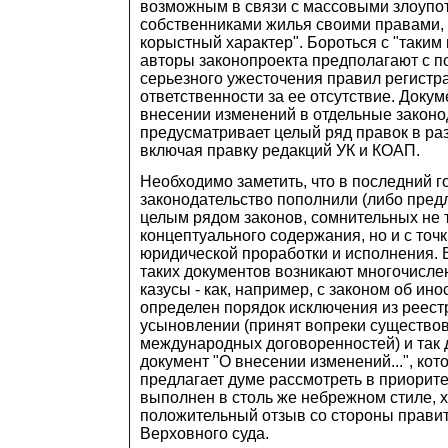
возможным в связи с массовыми злоупо
собственниками жилья своими правами
корыстный характер". Бороться с "таким
авторы законопроекта предполагают с 
серьезного ужесточения правил регистр
ответственности за ее отсутствие. Доку
внесении изменений в отдельные закон
предусматривает целый ряд правок в ра
включая правку редакций УК и КОАП.
Необходимо заметить, что в последний г
законодательство пополнили (либо пред
целым рядом законов, сомнительных не т
концептуального содержания, но и с точк
юридической проработки и исполнения. В
таких документов возникают многочисл
казусы - как, например, с законом об ино
определен порядок исключения из реестр
усыновлении (принят вопреки существо
международных договоренностей) и так
документ "О внесении изменений...", ко
предлагает думе рассмотреть в приорите
выполнен в столь же небрежном стиле, х
положительный отзыв со стороны правит
Верховного суда.