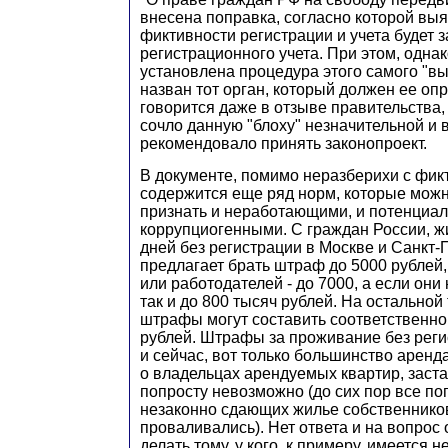
внесена поправка, согласно которой вы
фиктивности регистрации и учета будет 
регистрационного учета. При этом, однак
установлена процедура этого самого "вы
назван тот орган, который должен ее оп
говорится даже в отзыве правительства,
сочло данную "блоху" незначительной и 
рекомендовало принять законопроект.
В документе, помимо неразберихи с фик
содержится еще ряд норм, которые можн
признать и неработающими, и потенциа
коррупциогенными. С граждан России, 
дней без регистрации в Москве и Санкт-
предлагает брать штраф до 5000 рублей,
или работодателей - до 7000, а если они
так и до 800 тысяч рублей. На остальной
штрафы могут составить соответственно 
рублей. Штрафы за проживание без рег
и сейчас, вот только большинство аренд
о владельцах арендуемых квартир, заста
попросту невозможно (до сих пор все по
незаконно сдающих жилье собственников
проваливались). Нет ответа и на вопрос
делать тому, у кого, к примеру, имеется н