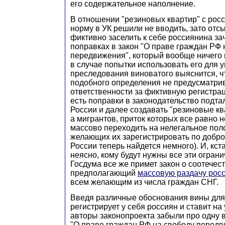
его содержательное наполнение.
В отношении "резиновых квартир" с ро
норму в УК решили не вводить, зато отс
фиктивно заселить к себе россиянина за
поправках в закон "О праве граждан РФ 
передвижения", который вообще ничего н
в случае попытки использовать его для 
преследования виноватого выяснится, ч
подобного определения не предусматри
ответственности за фиктивную регистрац
есть поправки в законодательство подт
России и далее создавать "резиновые кв
а мигрантов, приток которых все равно н
массово переходить на нелегальное поло
желающих их зарегистрировать по добро
России теперь найдется немного). И, кс
неясно, кому будут нужны все эти ограни
Госдума все же примет закон о соотечес
предполагающий
массовую раздачу рос
всем желающим из числа граждан СНГ.
Введя различные обоснования вины для 
регистрирует у себя россиян и ставит на
авторы законопроекта забыли про одну 
"О праве граждан РФ на свободу передв