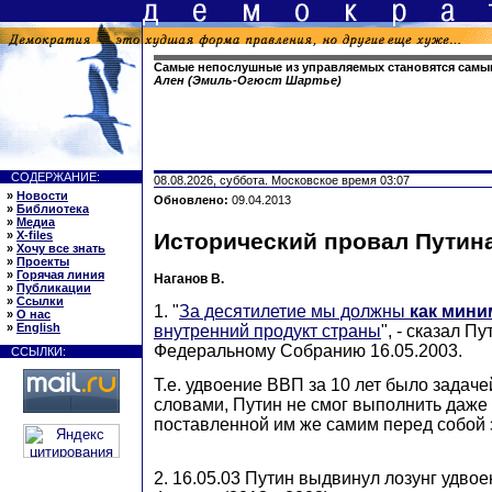
Самые непослушные из управляемых становятся самы
Ален (Эмиль-Огюст Шартье)
СОДЕРЖАНИЕ:
08.08.2026, суббота. Московское время 03:07
»
Новости
Обновлено:
09.04.2013
»
Библиотека
»
Медиа
»
X-files
Исторический провал Путин
»
Хочу все знать
»
Проекты
»
Горячая линия
Наганов В.
»
Публикации
»
Ссылки
1. "
За десятилетие мы должны
как мин
»
О нас
»
English
внутренний продукт страны
", - сказал П
Федеральному Собранию 16.05.2003.
ССЫЛКИ:
Т.е. удвоение ВВП за 10 лет было зада
словами, Путин не смог выполнить даж
поставленной им же самим перед собой 
2. 16.05.03 Путин выдвинул лозунг удвое