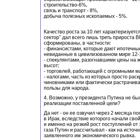
строительство-6%,
связь и транспорт - 8%,
добыча полезных ископаемых - 5%.
Качество роста за 10 лет характеризуетс
сектор" дал всего лишь треть прироста В
сформированы, в частности:
- финансистами, которые дают ипотечны
невиданные в цивилизованном мире 12-
- спекулянтами, разогнавшими цены на 
высот;
- торговлей, работающей с огромными м
- налогами, часть из которых просто рас
чиновниками или фактически растрачива
пользы для народа.
4. Возможно, у президента Путина не бы
реализации поставленной цели?
Да нет - он ее озвучил через 2 месяца 
в Ирак, вследствие которого начали сво
и именно на резкий рост поступлений от
газа Путин и рассчитывал - как на исто
заявленного им экономического рывка.