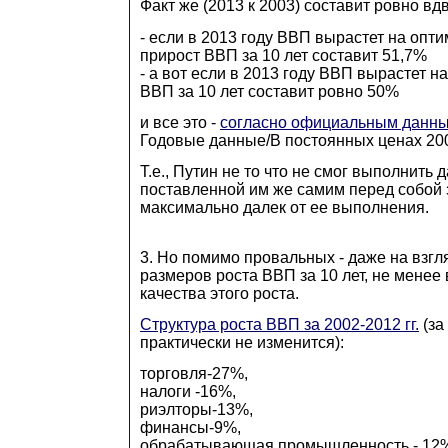
Факт же (2013 к 2003) составит ровно в
- если в 2013 году ВВП вырастет на опти
прирост ВВП за 10 лет составит 51,7%
- а вот если в 2013 году ВВП вырастет на
ВВП за 10 лет составит ровно 50%
и все это -
согласно официальным данны
Годовые данные/В постоянных ценах 200
Т.е., Путин не то что не смог выполнить
поставленной им же самим перед собой 
максимально далек от ее выполнения.
3. Но помимо провальных - даже на взгл
размеров роста ВВП за 10 лет, не менее
качества этого роста.
Структура роста ВВП за 2002-2012 гг.
(за
практически не изменится):
торговля-27%,
налоги -16%,
риэлторы-13%,
финансы-9%,
обрабатывающая промышленность - 12