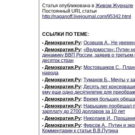
Статья опубликована в
Живом Журнале
Постоянный URL статьи
http://naganoff.livejournal.com/95342.html
ССЫЛКИ ПО ТЕМЕ:
Демократия.Ру
:
Осовцов А., Не уверен 
•
Демократия.Ру
:
«Ведомости»: Путин н
•
динамику ВВП России, заявив о третьем 
десяток стран
Демократия.Ру
:
Мостовщиков С., План
•
народа
Демократия.Ру
:
Туманов Б., Мечты у з
•
Демократия.Ру
:
Десять лет консерваци
•
ему еще одно десятилетие для преобра
Демократия.Ру
:
Время больших обеща
•
Демократия.Ру
:
Нарышкин пообещал п
•
зарплату до 2700 долларов за 10 лет
Демократия.Ру
:
Николаев И., Прощани
•
Демократия.Ру
:
Фирсов А., Путин и эк
•
Комментарии к статье В.В.Путина