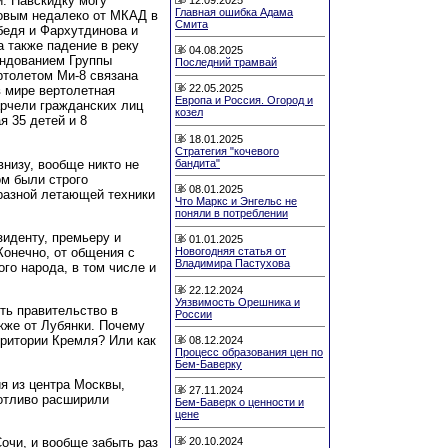
. Навскидку могу
Главная ошибка Адама
овым недалеко от МКАД в
Смита
бедя и Фархутдинова и
а также падение в реку
04.08.2025
ндованием Группы
Последний трамвай
ртолетом Ми-8 связана
22.05.2025
в мире вертолетная
Европа и Россия. Огород и
арчели гражданских лиц
козел
я 35 детей и 8
18.01.2025
Стратегия "кочевого
внизу, вообще никто не
бандита"
ом были строго
08.01.2025
 разной летающей техники
Что Маркс и Энгельс не
поняли в потреблении
зиденту, премьеру и
01.01.2025
Конечно, от общения с
Новогодняя статья от
Владимира Пастухова
ого народа, в том числе и
22.12.2024
Уязвимость Орешника и
ить правительство в
России
акже от Лубянки. Почему
рритории Кремля? Или как
08.12.2024
Процесс образования цен по
Бем-Баверку
ия из центра Москвы,
27.11.2024
ботливо расширили
Бем-Баверк о ценности и
цене
20.10.2024
Сочи, и вообще забыть раз