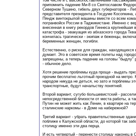
том числе и с высокопоставленными пассажирами
припомнить падение Ми-8 со Святославом Федор
Северном Тушино, гибель двух губернаторов - Ле
представителя президента в Госдуме Косопкина, 
Пяндж винтокрылой машины вместе со всем кома
погранвойск России в Таджикистане. Именно с ве
внесенная в книгу рекордов Гиннеса крупнейшая 
катастрофа - эвакуация из абхазского города Ткв
кончилась трагически - экипаж и беженцы, включа
беременных женщин, погибли.
Естественно, о риске для граждан, находящихся 
думает. Это в советское время полеты над город
запрещены, а теперь падение на головы "быдлу"
- обычное дело.
Хотя решение проблемы куда проще - выдать пре
прочим бесплатно льготный проездной на метро. 
народом никуда не деться, но зато и порблемы эт
транспортные, будут начальству понятней.
Второй вариант, сугубо большевистский - рассел
непосредственной близости от места работы, а т
Путин не может жить как Ленин, в квартире на те
сталинские наркомы - в Доме на набережной?
Третий вариант - убрать правительственные здан
поближе к Калужской области, до которой так за
столицу именно эти два перца.
И есть четвертый - перенести столицу наконец в 