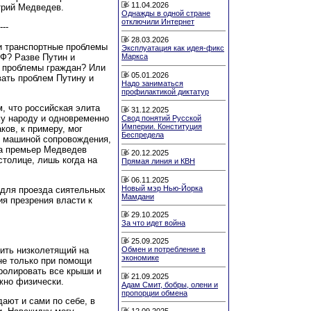
11.04.2026
трий Медведев.
Однажды в одной стране
отключили Интернет
---
28.03.2026
ои транспортные проблемы
Эксплуатация как идея-фикс
РФ? Разве Путин и
Маркса
ь проблемы граждан? Или
05.01.2026
вать проблем Путину и
Надо заниматься
профилактикой диктатур
, что российская элита
31.12.2025
у народу и одновременно
Свод понятий Русской
Империи. Конституция
ков, к примеру, мог
Беспредела
й машиной сопровождения,
, а премьер Медведев
20.12.2025
столице, лишь когда на
Прямая линия и КВН
06.11.2025
Новый мэр Нью-Йорка
 для проезда сиятельных
Мамдани
я презрения власти к
29.10.2025
За что идет война
25.09.2025
бить низколетящий на
Обмен и потребление в
экономике
не только при помощи
ролировать все крыши и
21.09.2025
жно физически.
Адам Смит, бобры, олени и
пропорции обмена
ают и сами по себе, в
12.09.2025