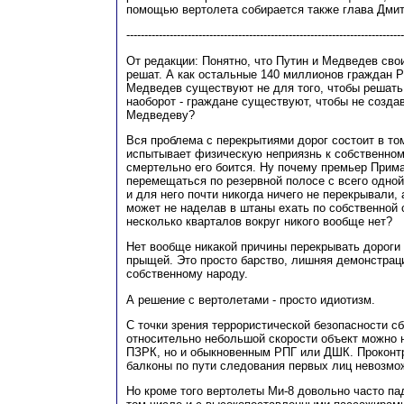
помощью вертолета собирается также глава Дми
-----------------------------------------------------------------------------
От редакции: Понятно, что Путин и Медведев св
решат. А как остальные 140 миллионов граждан 
Медведев существуют не для того, чтобы решат
наоборот - граждане существуют, чтобы не созда
Медведеву?
Вся проблема с перекрытиями дорог состоит в том
испытывает физическую неприязнь к собственном
смертельно его боится. Ну почему премьер Прима
перемещаться по резервной полосе с всего одно
и для него почти никогда ничего не перекрывали
может не наделав в штаны ехать по собственной 
несколько кварталов вокруг никого вообще нет?
Нет вообще никакой причины перекрывать дороги
прыщей. Это просто барство, лишняя демонстраци
собственному народу.
А решение с вертолетами - просто идиотизм.
С точки зрения террористической безопасности с
относительно небольшой скорости объект можно 
ПЗРК, но и обыкновенным РПГ или ДШК. Проконт
балконы по пути следования первых лиц невозмо
Но кроме того вертолеты Ми-8 довольно часто пад