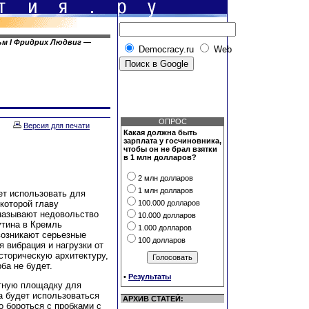
ьм I Фридрих Людвиг —
Democracy.ru
Web
ОПРОС
Версия для печати
Какая должна быть
зарплата у госчиновника,
чтобы он не брал взятки
в 1 млн долларов?
2 млн долларов
1 млн долларов
ет использовать для
 которой главу
100.000 долларов
называют недовольство
10.000 долларов
утина в Кремль
1.000 долларов
возникают серьезные
100 долларов
 вибрация и нагрузки от
сторическую архитектуру,
ба не будет.
•
Результаты
етную площадку для
а будет использоваться
АРХИВ СТАТЕЙ:
о бороться с пробками с