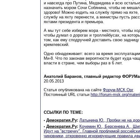
и навсегда про Путина, Медведева и всю осталь
назначить мэром Сочи Собянина, чтобы не мешал
здорово! Можно ездить на службу прямо на яхте
службу на яхту перенести, а министры пусть рас
яхтами президента и премьера.
А мы тут себе изберем мэра - местного, чтобы хо
чтобы думал о дорогах и троллейбусах, на которы
том, как ему сподручней доставить свою задницу 
кремлевский.
Одно обнадеживает: всего за время эксплуатации
Ми-8. Что по законам вероятности будет куда ча
власти в стране, чем выборы раз в 6 лет.
Анатолий Баранов, главный редактор ФОРУМа
20.05.2013
Статья опубликована на сайте
Форум-МСК.Орг
Постоянный URL статьи
http://forum-msk.org/mater
ССЫЛКИ ПО ТЕМЕ:
Демократия.Ру
:
Латынина Ю., Пробки не на дор
•
Демократия.Ру
:
Кочемин Ю., Берсенева А., Ши
•
Идут на "встречку". Главной проблемой российски
чиновники, откровенно игнорирующие правила дв