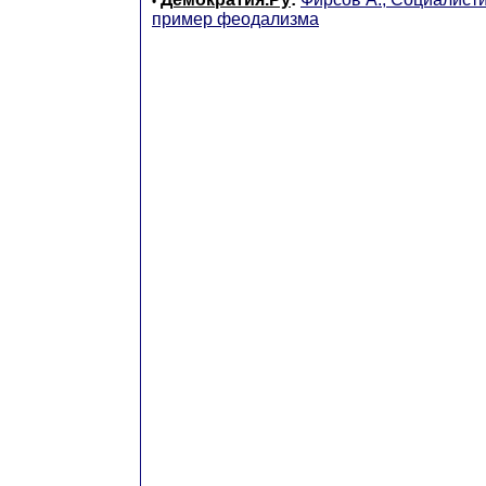
•
пример феодализма