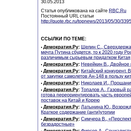
30.05.2013
Статья опубликована на сайте
RBC.Ru
Постоянный URL статьи
http://quote.rbc.ru/topnews/2013/05/30/339
ССЫЛКИ ПО ТЕМЕ:
Демократия.Ру
:
Шелин С., Сверхдержа
•
мечта Путина сбудется, то к 2020 году Р
различимым сырьевым придатком Китая
Демократия.Ру
:
Невейкин В., Двойное
•
Демократия.Ру
:
Китайский конкурент. 
•
от закупки самолетов Ан-148 в пользу к
Демократия.Ру
:
Николаев И., Прощани
•
Демократия.Ру
:
Топалов А., Газовый р
•
готова переориентировать часть европе
поставок на Китай и Корею
Демократия.Ру
:
Латынина Ю., Возрожд
•
Краткое содержание (анти)утопии
Демократия.Ру
:
Симчера В., «Перспе
•
безрадостные»
Демократия.Ру
:
Фирсов А., Социалисти