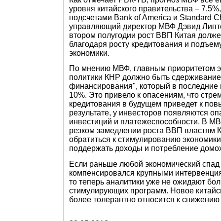
уровня китайского правительства – 7,5%,
подсчетами Bank of America и Standard C
управляющий директор МВФ Дэвид Липто
втором полугодии рост ВВП Китая долже
благодаря росту кредитования и подъем
экономики.
По мнению МВФ, главным приоритетом 
политики КНР должно быть сдерживание
финансирования", который в последни
10%. Это привело к опасениям, что стр
кредитования в будущем приведет к по
результате, у инвесторов появляются оп
инвестиций и платежеспособности. В МВФ
резком замедлении роста ВВП властям К
обратиться к стимулированию экономики
поддержать доходы и потребление домох
Если раньше любой экономический спад 
компенсировался крупными интервенция
то теперь аналитики уже не ожидают бо
стимулирующих программ. Новое китайс
более толерантно относится к снижению