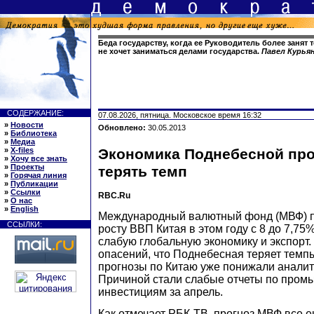
Беда государству, когда ее Руководитель более занят т
не хочет заниматься делами государства.
Павел Курь
СОДЕРЖАНИЕ:
07.08.2026, пятница. Московское время 16:32
»
Новости
Обновлено:
30.05.2013
»
Библиотека
»
Медиа
»
X-files
Экономика Поднебесной пр
»
Хочу все знать
»
Проекты
терять темп
»
Горячая линия
»
Публикации
»
Ссылки
RBC.Ru
»
О нас
»
English
Международный валютный фонд (МВФ) п
ССЫЛКИ:
росту ВВП Китая в этом году с 8 до 7,75
слабую глобальную экономику и экспорт.
опасений, что Поднебесная теряет темп
прогнозы по Китаю уже понижали аналити
Причиной стали слабые отчеты по пром
инвестициям за апрель.
Как отмечает РБК-ТВ, прогноз МВФ все 